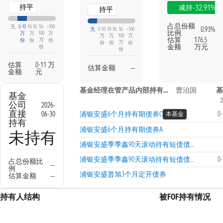
持平
-32.91%
减持
持平
占总份额
无
0-10
10-50
50-
>100
0.93%
无
0-10
10-50
50-
>100
比例
万
万
100
万
万
万
100
万
估算
176.5
万
份
份
份
万
份
份
份
金额
万元
份
份
估算
0-11 万
估算金额
—
金额
元
基金经理在管产品内部持有信息
曹治国
基
基金
2
公司
2026-
直接
06-30
浦银安盛6个月持有期债券C
0
本基金
持有
浦银安盛6个月持有期债券A
未持有
浦银安盛季季鑫90天滚动持有短债债券A
浦银安盛季季鑫90天滚动持有短债债券C
0
占总份额比
—
例
浦银安盛普旭3个月定开债券
估算金额
—
持有人结构
被FOF持有情况