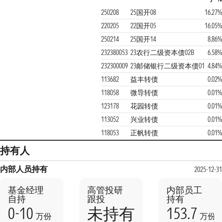
250208
25国开08
16.27%
220205
22国开05
16.05%
250214
25国开14
8.86%
232380053
23农行二级资本债02B
6.58%
232300009
23邮储银行二级资本债01
4.84%
113682
益丰转债
0.02%
118058
微导转债
0.01%
123178
花园转债
0.01%
113052
兴业转债
0.01%
118053
正帆转债
0.01%
持有人
内部人员持有
2025-12-31
基金经理
高管投研
内部员工
自持
跟投
持有
0-10
153.7
未持有
万份
万份