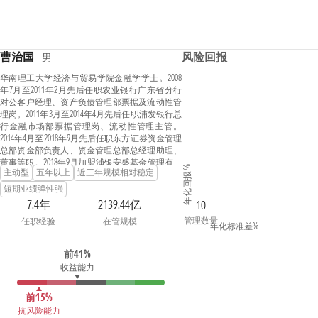
曹治国
风险回报
男
华南理工大学经济与贸易学院金融学学士。2008
年7月至2011年2月先后任职农业银行广东省分行
对公客户经理、资产负债管理部票据及流动性管
理岗。2011年3月至2014年4月先后任职浦发银行总
行金融市场部票据管理岗、流动性管理主管。
2014年4月至2018年9月先后任职东方证券资金管理
总部资金部负责人、资金管理总部总经理助理、
董事等职。2018年9月加盟浦银安盛基金管理有限
年化回报 %
主动型
五年以上
近三年规模相对稳定
公司，2018年9月至2019年3月在固定收益投资部任
职货币基金基金经理助理，现任固定收益投资部
短期业绩弹性强
副总监。2020年8月至2021年12月担任浦银安盛普
7.4年
2139.44亿
10
天纯债债券型证券投资基金的基金经理。2020年3
管理数量
任职经验
在管规模
月至2022年3月担任浦银安盛盛晖一年定期开放债
年化标准差%
券型发起式证券投资基金的基金经理。2020年9月
至2023年1月担任浦银安盛盛毅一年定期开放债券
前41%
型发起式证券投资基金的基金经理。2020年8月至
收益能力
2023年2月担任浦银安盛普庆纯债债券型证券投资
基金的基金经理。2019年3月起担任浦银安盛日日
盈货币市场基金以及浦银安盛日日丰货币市场基
前15%
金基金经理。2020年3月起担任浦银安盛盛智一年
抗风险能力