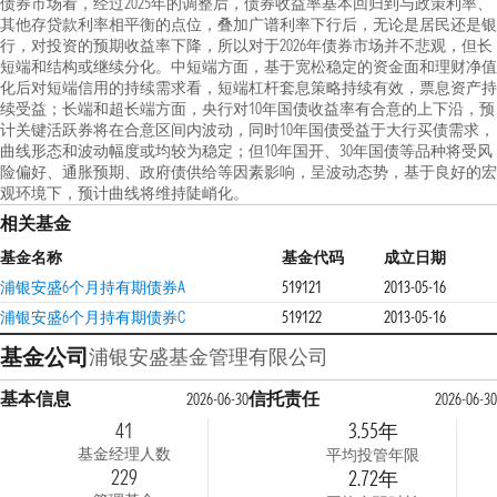
债券市场看，经过2025年的调整后，债券收益率基本回归到与政策利率、
其他存贷款利率相平衡的点位，叠加广谱利率下行后，无论是居民还是银
行，对投资的预期收益率下降，所以对于2026年债券市场并不悲观，但长
短端和结构或继续分化。中短端方面，基于宽松稳定的资金面和理财净值
化后对短端信用的持续需求看，短端杠杆套息策略持续有效，票息资产持
续受益；长端和超长端方面，央行对10年国债收益率有合意的上下沿，预
计关键活跃券将在合意区间内波动，同时10年国债受益于大行买债需求，
曲线形态和波动幅度或均较为稳定；但10年国开、30年国债等品种将受风
险偏好、通胀预期、政府债供给等因素影响，呈波动态势，基于良好的宏
观环境下，预计曲线将维持陡峭化。
相关基金
基金名称
基金代码
成立日期
浦银安盛6个月持有期债券A
519121
2013-05-16
浦银安盛6个月持有期债券C
519122
2013-05-16
基金公司
浦银安盛基金管理有限公司
基本信息
信托责任
2026-06-30
2026-06-30
41
3.55年
基金经理人数
平均投管年限
229
2.72年