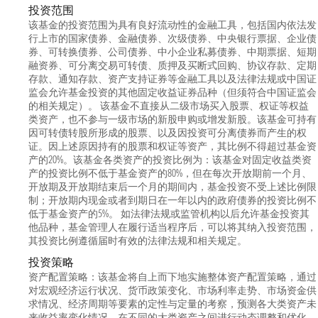
投资范围
该基金的投资范围为具有良好流动性的金融工具，包括国内依法发
行上市的国家债券、金融债券、次级债券、中央银行票据、企业债
券、可转换债券、公司债券、中小企业私募债券、中期票据、短期
融资券、可分离交易可转债、质押及买断式回购、协议存款、定期
存款、通知存款、资产支持证券等金融工具以及法律法规或中国证
监会允许基金投资的其他固定收益证券品种（但须符合中国证监会
的相关规定）。 该基金不直接从二级市场买入股票、权证等权益
类资产，也不参与一级市场的新股申购或增发新股。该基金可持有
因可转债转股所形成的股票、以及因投资可分离债券而产生的权
证。因上述原因持有的股票和权证等资产，其比例不得超过基金资
产的20%。该基金各类资产的投资比例为：该基金对固定收益类资
产的投资比例不低于基金资产的80%，但在每次开放期前一个月、
开放期及开放期结束后一个月的期间内，基金投资不受上述比例限
制；开放期内现金或者到期日在一年以内的政府债券的投资比例不
低于基金资产的5%。 如法律法规或监管机构以后允许基金投资其
他品种，基金管理人在履行适当程序后，可以将其纳入投资范围，
其投资比例遵循届时有效的法律法规和相关规定。
投资策略
资产配置策略：该基金将自上而下地实施整体资产配置策略，通过
对宏观经济运行状况、货币政策变化、市场利率走势、市场资金供
求情况、经济周期等要素的定性与定量的考察，预测各大类资产未
来收益率变化情况，在不同的大类资产之间进行动态调整和优化，