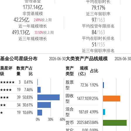
管理基金
平均在职时长
1737.14亿
79.17%
非货基规模
近三年留职率
42.25亿
97
/163
较上期
2.49%
近一年规模增长
平均投管年限排名
493.13亿
84
/163
较上期
33.50%
平均在职时长排名
近三年规模增长
51
/155
近三年留职率排名
基金公司星级分布
大类资产产品线规模
2026-06-30
2026-06-30
晨星评
数
资产占
资产
规模
占比
级
量
比
类型
（亿）
3
0.41%
股票
72.36
1.92%
型
19
7.46%
固收
39
50.83%
1477.10
39.25%
型
34
30.61%
混合
187.69
4.99%
19
10.69%
型
0%
30%
60%
货币
2025.84
53.84%
其它
0.00
0.00%