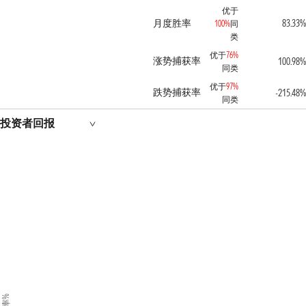
优于
月度胜率
83.33%
100%
同
类
优于
76%
涨势捕获率
100.98%
同类
优于
97%
跌势捕获率
-215.48%
同类
投资者回报