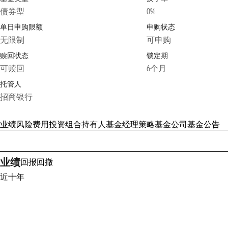
债券型
0%
单日申购限额
申购状态
无限制
可申购
赎回状态
锁定期
可赎回
6个月
托管人
招商银行
业绩
风险
费用
投资组合
持有人
基金经理
策略
基金公司
基金公告
业绩
回报
回撤
近十年