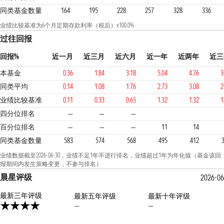
同类基金数量
164
195
228
257
328
336
业绩比较基准为6个月定期存款利率（税后）x100.0%
过往回报
回报%
近一月
近三月
近六月
近一年
近两年
近三
本基金
0.36
1.84
3.18
5.04
4.76
3
同类平均
0.14
1.08
1.76
2.73
3.08
2
业绩比较基准
0.11
0.33
0.65
1.32
1.32
1
1
1
1
四分位排名
—
—
—
百分位排名
—
—
—
11
14
同类基金数量
583
574
568
495
412
业绩数据截至2026-06-30，业绩不足1年不进行排名，业绩超过1年为年化值（基金该回
报期间内发生策略变更，不参与排名）
晨星评级
2026-06
最新三年评级
最新五年评级
最新十年评级
—
—