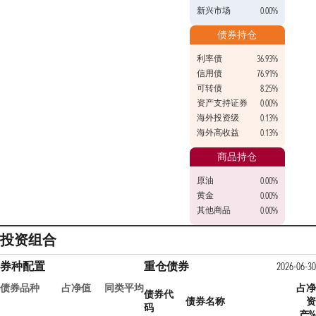
新兴市场
0.00%
债券持仓
利率债
36.93%
信用债
76.91%
可转债
8.25%
资产支持证券
0.00%
海外投资级
0.13%
海外高收益
0.13%
商品持仓
原油
0.00%
黄金
0.00%
其他商品
0.00%
投资组合
券种配置
重仓债券
2026-06-30
债券品种
占净值
同类平均
占净
债券代
债券名称
资
码
产%