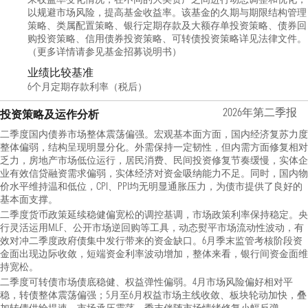
以规避市场风险，提高基金收益率。该基金的久期与期限结构管理
策略、类属配置策略、银行定期存款及大额存单投资策略、债券回
购投资策略、信用债券投资策略、可转债投资策略详见法律文件。
（更多详情请参见基金招募说明书）
业绩比较基准
6个月定期存款利率（税后）
2026年第二季报
投资策略及运作分析
二季度国内债券市场整体震荡偏强。宏观基本面方面，国内经济复苏力度
整体偏弱，结构呈现明显分化。外需保持一定韧性，但内需方面修复相对
乏力，房地产市场低位运行，居民消费、民间投资修复节奏缓慢，实体企
业有效信贷融资需求偏弱，实体经济对资金吸纳能力不足。同时，国内物
价水平维持温和低位，CPI、PPI均无明显通胀压力，为债市提供了良好的
基本面支撑。
二季度货币政策延续稳健偏宽松的调控基调，市场政策利率保持稳定。央
行灵活运用MLF、公开市场逆回购等工具，动态熨平市场流动性波动，有
效对冲二季度政府债集中发行带来的资金缺口。6月季末监管考核阶段资
金面出现边际收敛，短端资金利率波动增加，整体来看，银行间资金面维
持宽松。
二季度可转债市场债底稳健、权益弹性偏弱。4月市场风险偏好相对平
稳，转债整体震荡偏强；5月至6月权益市场主线收敛、板块轮动加快，叠