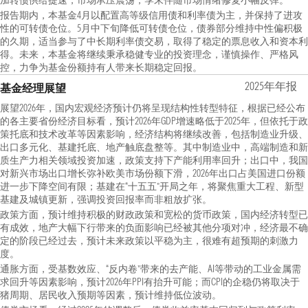
加转债供给提速，市场承压震荡，季末伴随市场情绪修复小幅反弹。
报告期内，本基金4月以配置高等级信用债和利率债为主，并保持了进攻
性的可转债仓位。5月中下旬降低可转债仓位，债券部分维持中性偏积极
的久期，适当参与了中长期利率债交易，取得了稳定的票息收入和资本利
得。未来，本基金将继续秉承稳健专业的投资理念，谨慎操作、严格风
控，力争为基金份额持有人带来长期稳定回报。
2025年年报
基金经理展望
展望2026年，国内宏观经济预计仍将呈现结构性转型特征，根据已经公布
的各主要省份经济目标看，预计2026年GDP增速略低于2025年，但依托于政
策托底和技术改革等因素影响，经济结构将继续改善，包括制造业升级、
出口多元化、基建托底、地产触底盘整等。其中制造业中，高端制造和新
质生产力相关领域投资加速，政策支持下产能利用率回升；出口中，我国
对新兴市场出口增长弥补欧美市场份额下滑，2026年出口占美国进口份额
进一步下降空间有限；基建在“十五五”开局之年，将聚焦重大工程、新型
基建及城镇更新，强调投资回报率而非粗放扩张。
政策方面，预计维持积极的财政政策和宽松的货币政策，国内经济转型已
有成效，地产大幅下行带来的负面影响已经被其他分项对冲，经济最不确
定的阶段已经过去，预计未来政策以平稳为主，很难有超预期的刺激力
度。
通胀方面，受基数效应、“反内卷”带来的去产能、AI等带动的工业金属需
求回升等因素影响，预计2026年PPI有抬升可能；而CPI的企稳仍将取决于
猪周期、居民收入预期等因素，预计维持低位波动。