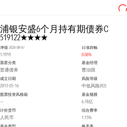
浦银安盛6个月持有期债券C
4星
519122
净值
2026-08-07
日涨跌幅
1.1919
0.06%
晨星分类
基金经理
普通债券
曹治国
成立日期
风险等级
2013-05-16
中低风险(R2)
股票投资风格箱
基金规模
—
6.78亿
计价货币
综合费率
人民币
1.15%
基金类型
换手率