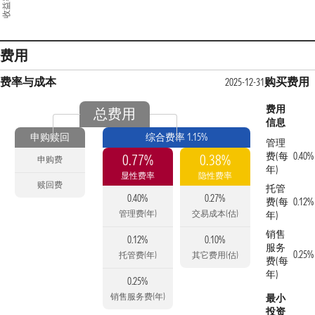
收益率%
费用
费率与成本
购买费用
2025-12-31
费用
总费用
信息
申购赎回
综合费率 1.15%
管理
费(每
0.40%
0.77%
0.38%
申购费
年)
显性费率
隐性费率
赎回费
托管
0.40%
0.27%
费(每
0.12%
管理费(年)
交易成本(估)
年)
销售
0.12%
0.10%
服务
0.25%
托管费(年)
其它费用(估)
费(每
年)
0.25%
销售服务费(年)
最小
投资