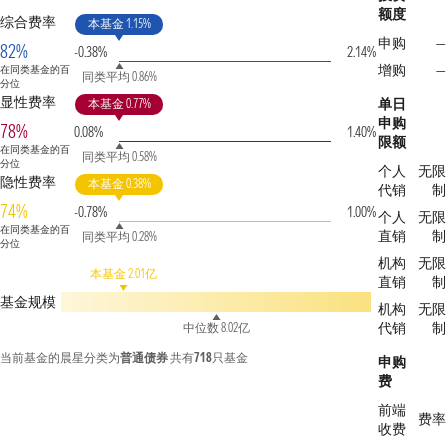
额度
综合费率
本基金 1.15%
申购
—
82%
-0.38%
2.14%
增购
—
在同类基金的百
同类平均 0.86%
分位
显性费率
单日
本基金 0.77%
申购
78%
0.08%
1.40%
限额
在同类基金的百
同类平均 0.58%
分位
个人
无限
隐性费率
本基金 0.38%
代销
制
74%
-0.78%
1.00%
个人
无限
在同类基金的百
直销
制
同类平均 0.28%
分位
机构
无限
本基金 2.01亿
直销
制
基金规模
机构
无限
代销
制
中位数 8.02亿
当前基金的晨星分类为
普通债券
共有
718
只基金
申购
费
前端
费率
收费