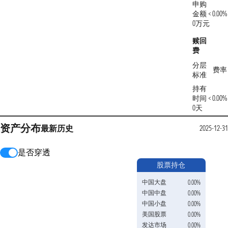
申购
金额 <
0.00%
0万元
赎回
费
分层
费率
标准
持有
时间 <
0.00%
0天
资产分布
最新
历史
2025-12-31
是否穿透
股票持仓
中国大盘
0.00%
中国中盘
0.00%
中国小盘
0.00%
美国股票
0.00%
发达市场
0.00%