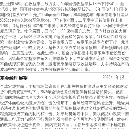
数上涨0.74%。在收益率曲线方面，10年国债收益率从1.82%下行8.41bps至
1.73%，10年国开债收益率从1.95%下行16.75bps至1.78%。10年国债与1年国债
期限利差从59.59bps走扩1.54bps至61.13bps，30年国债与10年国债期限利差从
53.50bps收窄3.20bps至50.30bps。 可转债方面，二季度中证转债指数上涨
3.70%。 3.运行分析 2026年二季度，国内经济总量保持平稳，不同行业景气
度呈现分化。物价层面，国内CPI、PPI保持回升态势。国内财政政策力度
保持平稳，人民银行继续实施了适度宽松的货币政策，6月流动性略有收
紧，整体流动性保持宽松。债券市场方面，各期限收益率有所下行，尤其
是中短期限下行幅度更大，超长久期债券受到政策预期、通胀预期等因素
影响，呈震荡走势。 在此过程中，基金力争把握中短期限利率债投资价
值。后续基金将坚持在短久期策略框架下，立足基本面定价，综合对收益
率曲线形态和走势的分析，运用骑乘策略获取收益增厚，力争持续在市场
波动中实现较小回撤，力争保持较高的 Calmar 比率。
2025年年报
基金经理展望
全球宏观方面，年初市场普遍预期在AI相关投资扩张以及主要经济体财政
货币政策双宽带动下，2026年全球经济或有望保持稳健增长势头。然而，
近期的地缘政治冲击为今年全球经济增长和通胀增添了重大变数。在部分
经济体面临较大能源供给冲击的情形下，全球经济滞涨风险上升。地缘局
势演变及其对油价和通胀预期的传导影响机制也对全球货币政策的宽松进
程预期形成了新的制约和冲击。如果局势延宕不决，美联储货币政策平衡
通胀上行压力与经济下行风险的双向操作空间可能均会受到限制，欧央行
的政策环境也趋于复杂。 国内宏观方面，面临外部地缘冲击和不确定性