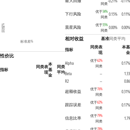
最大回撤
-0.21%
-0.11%
同类
优于
34%
下行风险
0.15%
0.11%
同类
优于
35%
回报%
晨星风险
0.00%
0.00%
同类
相对收益
基准
同类平均
标准差%
同类表
本基
指标
现
金
性价比
优于
62%
Alpha
0.17%
本
同类
同类表
同类
指标
基
现
平均
Beta
1.33
—
金
R2
0.86
—
优于
76%
超额收益
0.31%
同类
优于
62%
跟踪误差
0.17%
同类
优于
79%
信息比率
1.79
同类
优于
78%