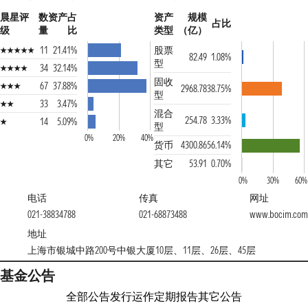
晨星评
数
资产占
资产
规模
占比
级
量
比
类型
（亿）
11
21.41%
股票
82.49
1.08%
型
34
32.14%
固收
67
37.88%
2968.78
38.75%
型
33
3.47%
混合
254.78
3.33%
14
5.09%
型
0%
20%
40%
货币
4300.86
56.14%
其它
53.91
0.70%
0%
30%
60%
电话
传真
网址
021-38834788
021-68873488
www.bocim.com
地址
上海市银城中路200号中银大厦10层、11层、26层、45层
基金公告
全部公告
发行运作
定期报告
其它公告