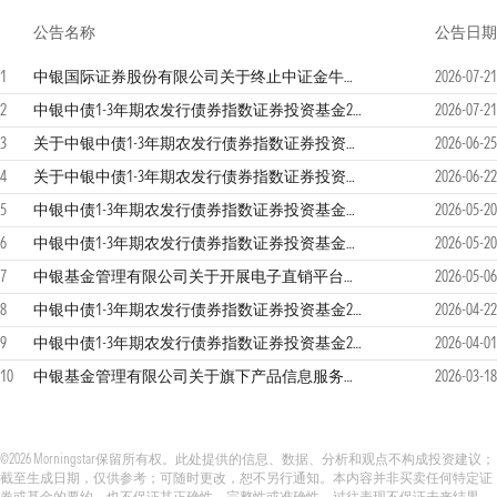
公告名称
公告日期
1
中银国际证券股份有限公司关于终止中证金牛（北京）基金销售有限公司办理旗下基金销售业务的公告
2026-07-21
2
中银中债1-3年期农发行债券指数证券投资基金2026年第2季度报告
2026-07-21
3
关于中银中债1-3年期农发行债券指数证券投资基金恢复申购、转换转入及定期定额投资业务的公告
2026-06-25
4
关于中银中债1-3年期农发行债券指数证券投资基金暂停申购、转换转入及定期定额投资业务的公告
2026-06-22
5
中银中债1-3年期农发行债券指数证券投资基金招募说明书更新
2026-05-20
6
中银中债1-3年期农发行债券指数证券投资基金产品资料概要更新
2026-05-20
7
中银基金管理有限公司关于开展电子直销平台费率优惠活动的公告
2026-05-06
8
中银中债1-3年期农发行债券指数证券投资基金2026年第1季度报告
2026-04-22
9
中银中债1-3年期农发行债券指数证券投资基金2025年年度报告
2026-04-01
10
中银基金管理有限公司关于旗下产品信息服务方式的公告
2026-03-18
©2026 Morningstar保留所有权。此处提供的信息、数据、分析和观点不构成投资建议；
截至生成日期，仅供参考；可随时更改，恕不另行通知。本内容并非买卖任何特定证
券或基金的要约，也不保证其正确性、完整性或准确性。过往表现不保证未来结果。