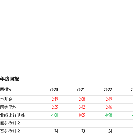
年度回报
回报%
2020
2021
2022
2
本基金
2.19
2.88
2.49
同类平均
2.35
3.42
2.46
业绩比较基准
-1.00
0.05
-0.98
3
3
2
4
四分位排名
百分位排名
74
73
34