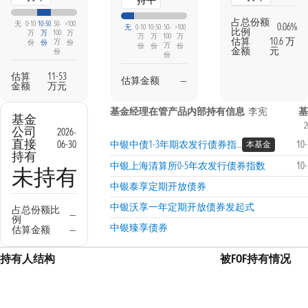
持平
占总份额
无
0-10
10-50
50-
>100
0.06%
无
0-10
10-50
50-
>100
比例
万
万
100
万
万
万
100
万
估算
10.6 万
万
份
份
份
万
份
份
份
金额
元
份
份
估算
11-53
估算金额
—
金额
万元
基金经理在管产品内部持有信息
李宪
基
基金
2
公司
2026-
直接
06-30
中银中债1-3年期农发行债券指数
10
本基金
持有
中银上海清算所0-5年农发行债券指数
10
未持有
中银泰享定期开放债券
中银沃享一年定期开放债券发起式
占总份额比
—
例
中银臻享债券
估算金额
—
持有人结构
被FOF持有情况