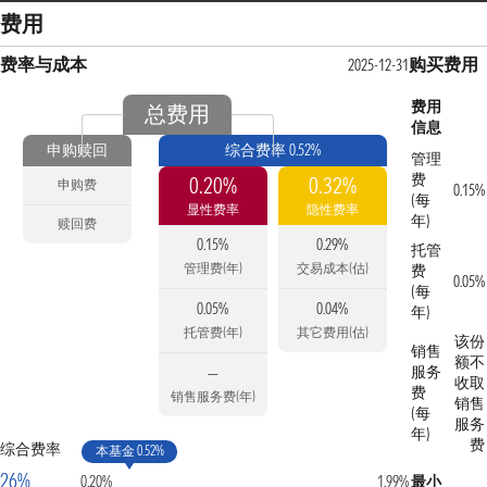
费用
费率与成本
购买费用
2025-12-31
费用
总费用
信息
申购赎回
综合费率 0.52%
管理
费
0.20%
0.32%
申购费
0.15%
(每
显性费率
隐性费率
年)
赎回费
0.15%
0.29%
托管
管理费(年)
交易成本(估)
费
0.05%
(每
0.05%
0.04%
年)
托管费(年)
其它费用(估)
该份
销售
额不
服务
—
收取
费
销售服务费(年)
销售
(每
服务
年)
费
综合费率
本基金 0.52%
26%
0.20%
1.99%
最小