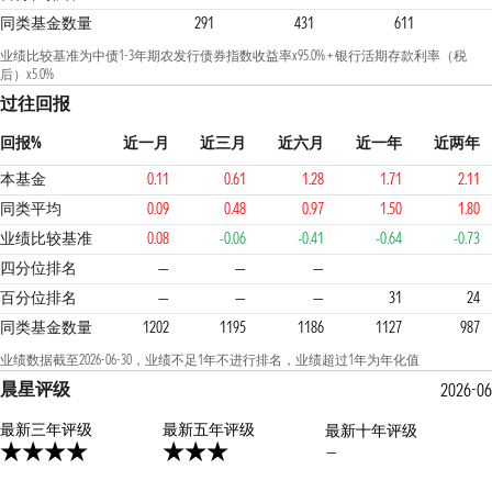
同类基金数量
291
431
611
业绩比较基准为中债1-3年期农发行债券指数收益率x95.0% + 银行活期存款利率（税
后）x5.0%
过往回报
回报%
近一月
近三月
近六月
近一年
近两年
本基金
0.11
0.61
1.28
1.71
2.11
同类平均
0.09
0.48
0.97
1.50
1.80
业绩比较基准
0.08
-0.06
-0.41
-0.64
-0.73
2
1
2
四分位排名
—
—
—
百分位排名
—
—
—
31
24
同类基金数量
1202
1195
1186
1127
987
业绩数据截至2026-06-30，业绩不足1年不进行排名，业绩超过1年为年化值
晨星评级
2026-06
最新三年评级
3星
最新五年评级
最新十年评级
—