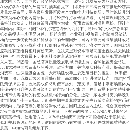
加大的形势，国内预计会坚持以我为主，保持充分发展定力的政策方针。
在做好各种情形的外需应对预案前提下，围绕十五五纲要有序推进经济高
质量发展布局，重点聚焦发展新质生产力和推进科技创新，同时以提升消
费率为核心优化内需结构，并将经济保持在合理增速。同时宏观调控政策
保持连续稳定，财政政策强调固本增效，货币政策相对温和宽松。预计全
年国内在实际GDP按目标保持稳定增长的前提下，通胀和名义经济总量有
机会获得进一步明显改善。 权益方面，企业盈利视角看，伴随着经济结
构的进一步优化升级和价格水平的合理回升，国内上市公司业绩预计或将
温和修复，企业盈利对于股价的支撑或有望增强。流动性方面，国内宏观
流动性有望维持相对宽松态势。在决策层对资本市场高度重视以及无风险
利率下行的大背景下，中国社会财富从避险资产向股市转换的配置浪潮方
兴未艾。伴随着中国经济高质量发展取得持续进展，全球配置资金将进一
步加大对中国股票市场的关注。政策方面，关注发展科技产业、提高居民
消费率、纵深推进全国统一大市场建设等主要政策目标的推进。 利率债
方面，预计或将延续区间震荡行情。基本面处于渐进修复状态、同时货币
政策保持宽松，因此其或仍将对债市起到一定支撑。但是中期市场整体风
险偏好的回升等因素可能将对债市起到一定制约。在此背景下需要持续关
注债市供需格局的转变以及机构行为的分化。近期中东地缘冲突的爆发对
债市情绪产生一定扰动，但是中期来看其较难改变央行适度宽松的货币政
策取向，后续债市的定价逻辑或将逐步回归上述国内主线。综合来看预计
2026年债券收益率或将呈现上有顶、下有底的格局，延续2025年以来的区
间震荡行情。信用债方面，2026年信用债市场预计可能继续处于低风险、
低利差和高波动的环境，信用债需求仍有支撑，信用利差或整体维持低位
震荡，中短端可能继续下探。