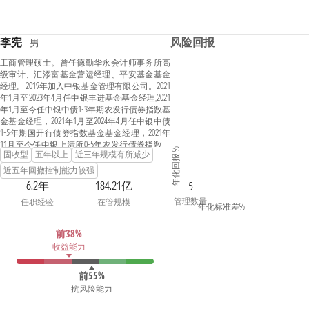
李宪
风险回报
男
工商管理硕士。曾任德勤华永会计师事务所高
级审计、汇添富基金营运经理、平安基金基金
经理。2019年加入中银基金管理有限公司。2021
年1月至2023年4月任中银丰进基金基金经理,2021
年1月至今任中银中债1-3年期农发行债券指数基
金基金经理，2021年1月至2024年4月任中银中债
1-5年期国开行债券指数基金基金经理，2021年
11月至今任中银上清所0-5年农发行债券指数基
年化回报 %
固收型
五年以上
近三年规模有所减少
金基金经理，2022年5月至2023年6月任中银沃享
基金基金经理，2022年5月至今任中银泰享基金
近五年回撤控制能力较强
基金经理，2022年6月至2023年8月任中银誉享基
6.2年
184.21亿
5
金基金经理，2022年11月至2024年4月任中银乐享
管理数量
任职经验
在管规模
基金基金经理，2022年12月至今任中银淳享基金
年化标准差%
基金经理。具备基金从业资格。
前38%
收益能力
前55%
抗风险能力