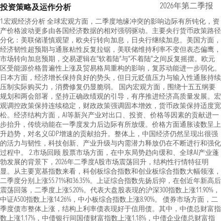
2026年第二季报
投资策略及运作分析
1.宏观经济分析 全球宏观方面，二季度地缘冲突的影响边际有所钝化，资
产价格波动更多由各国经济数据的相对强弱驱动。主要央行货币政策路径
分化：美联储谨慎观望，欧央行转向加息，日央行继续加息。美国方面，
经济韧性超预期与通胀粘性反复拉锯，美联储维持利率不变但表态偏鹰，
市场转向加息预期，交易逻辑在"软着陆"与"不着陆"之间反复摇摆。欧元
区受能源价格普遍性上涨及贸易格局重构的影响，复苏动能进一步弱化。
日本方面，经济增长保持良好的势头，但日元贬值压力与输入性通胀持续
压制实际购买力，消费修复仍显脆弱。 国内宏观方面，围绕十五五纲要
规划和两会部署，坚持正确政绩观的引导，有序推进经济高质量发展。宏
观调控政策保持连续稳定，财政政策强调固本增效，货币政策保持适度宽
松。经济结构方面，AI等新兴产业对出口、投资、价格等因素的贡献进一
步抬升，传统动能在一季度发力后边际有所放缓。价格方面通胀读数呈上
升趋势，对名义GDP增速的贡献抬升。整体上，中国经济仍然呈现出很强
的活力与韧性，科技创新、产业升级与内需潜力释放仍在不断进行和强化
过程中。 2.市场回顾 股票市场方面，在中东局势趋向缓和、全球AI产业蓬
勃发展的背景下，2026年二季度A股市场震荡回升，结构性行情特征明
显。从主要宽基指数来看，科创板综合指数和创业板综合指数大幅领涨，
二季度分别上涨55.71%和36.35%。上证综合指数先扬后抑，在创近年新高后
震荡回落，二季度上涨5.20%。代表大盘股表现的沪深300指数上涨11.90%，
中证A500指数上涨14.26%，中小板综合指数上涨8.90%。 债券市场方面，二
季度债市整体上涨，结构上利率债表现好于信用债。其中，中债总财富指
数上涨1.17%，中债银行间国债财富指数上涨1.18%，中债企业债总财富指