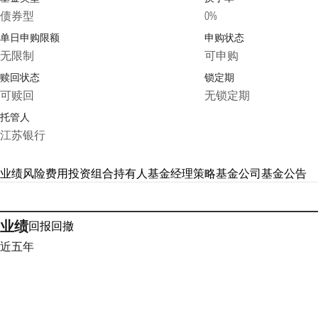
债券型
0%
单日申购限额
申购状态
无限制
可申购
赎回状态
锁定期
可赎回
无锁定期
托管人
江苏银行
业绩
风险
费用
投资组合
持有人
基金经理
策略
基金公司
基金公告
业绩
回报
回撤
近五年