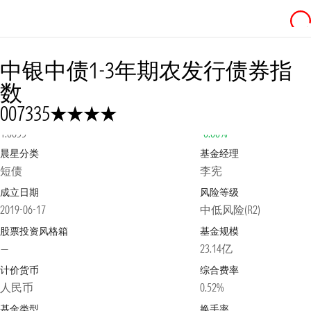
中银中债1-3年期农发行债券指
数
4星
007335
净值
2026-08-06
日涨跌幅
1.0655
-0.00%
晨星分类
基金经理
短债
李宪
成立日期
风险等级
2019-06-17
中低风险(R2)
股票投资风格箱
基金规模
—
23.14亿
计价货币
综合费率
人民币
0.52%
基金类型
换手率