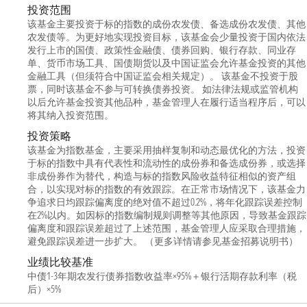
投资范围
该基金主要投资于标的指数的成份农发债、备选成份农发债、其他
农发债等。为更好地实现投资目标，该基金会少量投资于国内依法
发行上市的国债、政策性金融债、债券回购、银行存款、同业存
单、货币市场工具、国债期货以及中国证监会允许基金投资的其他
金融工具（但须符合中国证监会相关规定）。 该基金不投资于股
票，同时该基金不参与可转换债券投资。 如法律法规或监管机构
以后允许基金投资其他品种，基金管理人在履行适当程序后，可以
将其纳入投资范围。
投资策略
该基金为指数基金，主要采用抽样复制和动态最优化的方法，投资
于标的指数中具有代表性和流动性的成份券和备选成份券，或选择
非成份券作为替代，构造与标的指数风险收益特征相似的资产组
合，以实现对标的指数的有效跟踪。在正常市场情况下，该基金力
争追求日均跟踪偏离度的绝对值不超过0.2%，将年化跟踪误差控制
在2%以内。如因标的指数编制规则调整等其他原因，导致基金跟踪
偏离度和跟踪误差超过了上述范围，基金管理人应采取合理措施，
避免跟踪误差进一步扩大。 （更多详情请参见基金招募说明书）
业绩比较基准
中债1-3年期农发行债券指数收益率×95%＋银行活期存款利率（税
后）×5%