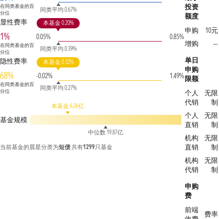
投资
在同类基金的百
同类平均 0.67%
分位
额度
显性费率
本基金 0.20%
申购
10元
1%
0.05%
0.85%
增购
—
在同类基金的百
同类平均 0.39%
分位
单日
隐性费率
本基金 0.32%
申购
68%
-0.02%
1.49%
限额
在同类基金的百
同类平均 0.27%
分位
个人
无限
代销
制
本基金 6.26亿
个人
无限
基金规模
直销
制
中位数 19.87亿
机构
无限
直销
制
当前基金的晨星分类为
短债
共有
1299
只基金
机构
无限
代销
制
申购
费
前端
费率