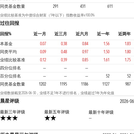
同类基金数量
291
431
611
业绩比较基准为中债综合财富（1年以下）指数收益率x100.0%
过往回报
回报%
近一月
近三月
近六月
近一年
近两年
本基金
0.07
0.38
0.84
1.56
1.83
同类平均
0.09
0.48
0.97
1.50
1.80
业绩比较基准
0.12
0.39
0.85
1.61
1.75
3
3
3
四分位排名
—
—
—
百分位排名
—
—
—
52
52
同类基金数量
1202
1195
1186
1127
987
业绩数据截至2026-06-30，业绩不足1年不进行排名，业绩超过1年为年化值
晨星评级
2026-06
最新三年评级
2星
最新五年评级
最新十年评级
—