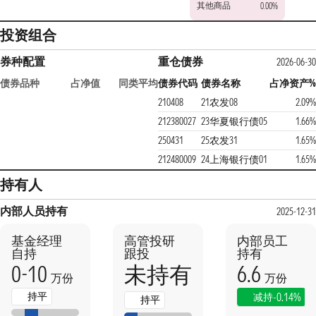
其他商品
0.00%
投资组合
券种配置
重仓债券
2026-06-30
债券品种
占净值
同类平均
债券代码
债券名称
占净资产%
210408
21农发08
2.09%
212380027
23华夏银行债05
1.66%
250431
25农发31
1.65%
212480009
24上海银行债01
1.65%
持有人
内部人员持有
2025-12-31
基金经理
高管投研
内部员工
自持
跟投
持有
0-10
6.6
未持有
万份
万份
持平
-0.14%
减持
持平