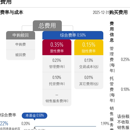
费用
费率与成本
购买费用
2025-12-31
费
总费用
用
信
申购赎回
综合费率 0.50%
息
0.35%
0.15%
申购费
管
显性费率
隐性费率
理
赎回费
费
0.25%
0.25%
0.13%
(每
管理费(年)
交易成本(估)
年)
0.10%
0.01%
托
管
托管费(年)
其它费用(估)
费
0.10%
—
(每
年)
销售服务费(年)
销
售
综合费率
本基金 0.50%
该份额
服
不收取
22%
0.20%
1.99%
务
销售服
在同类基金的百