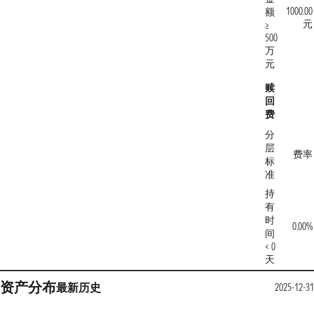
1000.00
额
元
≥
500
万
元
赎
回
费
分
层
费率
标
准
持
有
时
0.00%
间
< 0
天
资产分布
最新
历史
2025-12-31