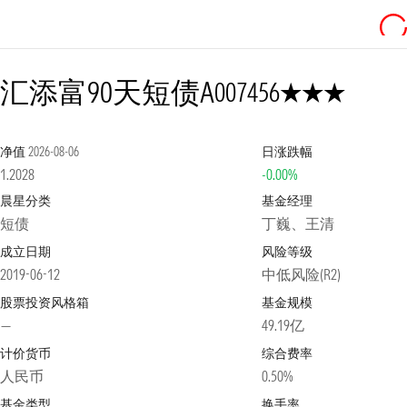
3星
汇添富90天短债A
007456
净值
2026-08-06
日涨跌幅
1.2028
-0.00%
晨星分类
基金经理
短债
丁巍、王清
成立日期
风险等级
2019-06-12
中低风险(R2)
股票投资风格箱
基金规模
—
49.19亿
计价货币
综合费率
人民币
0.50%
基金类型
换手率