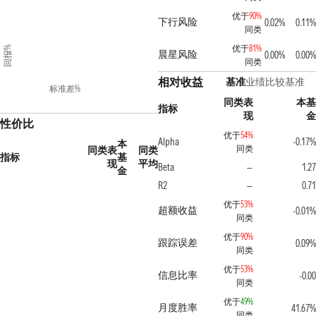
优于
90%
下行风险
0.02%
0.11%
同类
优于
81%
回报%
晨星风险
0.00%
0.00%
同类
相对收益
基准
业绩比较基准
标准差%
同类表
本基
指标
现
金
性价比
优于
54%
Alpha
-0.17%
本
同类
同类表
同类
指标
基
现
平均
Beta
1.27
—
金
R2
0.71
—
优于
53%
超额收益
-0.01%
同类
优于
90%
跟踪误差
0.09%
同类
优于
53%
信息比率
-0.00
同类
优于
49%
月度胜率
41.67%
同类