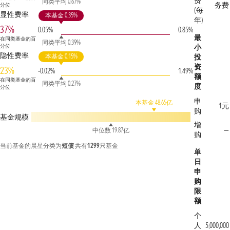
费
同类平均 0.67%
务费
分位
(每
显性费率
本基金 0.35%
年)
37%
0.05%
0.85%
最
在同类基金的百
同类平均 0.39%
分位
小
隐性费率
本基金 0.15%
投
资
23%
-0.02%
1.49%
额
在同类基金的百
同类平均 0.27%
度
分位
申
本基金 48.65亿
1元
购
基金规模
增
—
中位数 19.87亿
购
当前基金的晨星分类为
短债
共有
1299
只基金
单
日
申
购
限
额
个
人
5,000,000