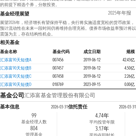
的前提下精选个券，分散投资。
2025年年报
基金经理展望
展望2026年，经济增长有望保持平稳，央行将实施适度宽松的货币政策，
预计流动性在未来一段时间仍将维持合理充裕。债券市场收益率预计将以
震荡为主，存在结构性机会。
相关基金
基金名称
基金代码
成立日期
规模
汇添富90天短债A
007456
2019-06-12
42.43亿
汇添富90天短债B
007457
2019-06-12
4.50亿
汇添富90天短债C
007458
2019-06-12
2.26亿
汇添富90天短债D
018769
2023-09-15
0.00亿
基金公司
汇添富基金管理股份有限公司
基本信息
信托责任
2026-03-31
2026-03-31
99
4.74年
基金经理人数
平均投管年限
804
3.17年
管理基金
平均在职时长