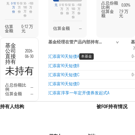
占总份额
无
0-10
10-50
50-
>100
0.00%
无
0-10
10-50
50-
>100
比例
万
万
100
万
万
万
100
万
估算金
7.9 万
万
份
份
份
万
份
份
份
额
元
份
份
估算
0-12 万
估算金额
—
金额
元
基金经理在管产品内部持有信息
基
基金
2
公司
2026-
直接
06-30
汇添富90天短债A
0
本基金
持有
汇添富90天短债B
未持有
汇添富90天短债C
0
汇添富90天短债D
占总份额比
—
例
汇添富淳享一年定开债券发起式A
估算金额
—
持有人结构
被FOF持有情况