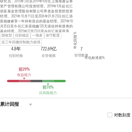
研究员，2015年3月至2019年9月任上海海通证券
资产管理有限公司投资经理。2019年9月起任汇
添富基金管理股份有限公司养老金投资部投资
经理。2021年10月11日至2026年01月23日任汇添
富稳健睿享一年持有混合的基金经理。2021年10
月20日至今任汇添富稳鑫120天滚动持有债券的
基金经理。2021年12月23日至今任汇添富双享回
年化回报 %
固收型
任职稳定
一拖多
保守配置
报债券的基金经理。2022年05月13日至今任汇添
富90天短债的基金经理。2022年08月01日至今任
近三年回撤控制能力较强
汇添富淳享一年定开债券发起式的基金经理。
4.8年
722.69亿
7
2023年11月06日至2026年03月20日任汇添富稳进
管理数量
任职经验
在管规模
双盈一年持有混合的基金经理。2023年12月05日
年化标准差%
至今任汇添富稳鑫90天持有债券的基金经理。
2025年08月21日至今任汇添富中债1-3年隐含评级
前29%
AA+及以上信用债指数发起式的基金经理。
收益能力
前70%
抗风险能力
累计回报
对数刻度