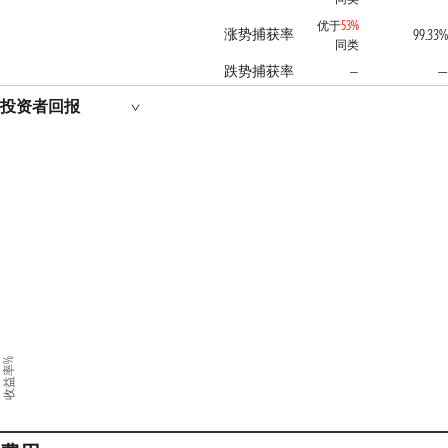
优于
53%
涨势捕获率
99.33%
同类
跌势捕获率
—
—
投资者回报
收益率%