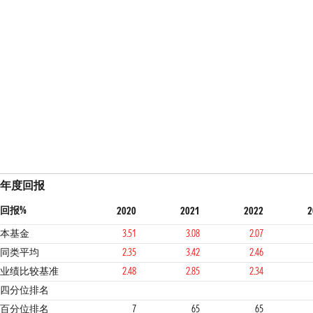
年度回报
回报%
2020
2021
2022
2
本基金
3.51
3.08
2.07
同类平均
2.35
3.42
2.46
业绩比较基准
2.48
2.85
2.34
1
3
3
3
四分位排名
百分位排名
7
65
65