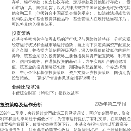
存单、银行存款（包含协议存款、定期存款及其他银行存款）、货
币市场工具、国债期货，以及法律法规或中国证监会允许投资的其
他金融工具（但须符合中国证监会相关规定）。如法律法规或监管
机构以后允许基金投资其他品种，基金管理人在履行适当程序后，
可以将其纳入投资范围。
投资策略
该基金将密切关注债券市场的运行状况与风险收益特征，分析宏观
经济运行状况和金融市场运行趋势，自上而下决定类属资产配置及
组合久期，并依据内部信用评级系统，深入挖掘价值被低估的标的
券种。该基金采取的投资策略主要包括类属资产配置策略、利率策
略、信用策略等。在谨慎投资的基础上，力争实现组合的稳健增
值。该基金的投资策略还包括：期限结构配置策略、个券选择策
略、中小企业私募债投资策略、资产支持证券投资策略、国债期货
投资策略。 （更多详情请参见基金招募说明书）
业绩比较基准
中债综合财富（1年以下）指数收益率
2026年第二季报
投资策略及运作分析
2026年二季度，央行通过货币政策工具灵活调节，呵护资金面平稳，资金
利率和波动率均处于偏低水平，为债市运行提供了有利支撑。在流动性总
体宽裕的背景下，债券收益率震荡下行。 本基金在报告期内以配置高等
级信用债为主，注重票息的确定性收益，适当运用杠杆，在严控信用风险