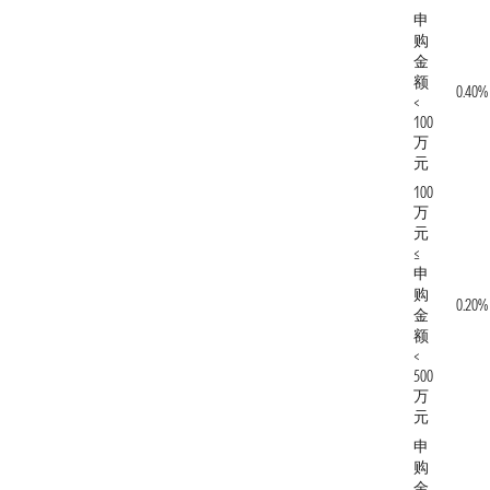
申
购
金
额
0.40%
<
100
万
元
100
万
元
≤
申
购
0.20%
金
额
<
500
万
元
申
购
金