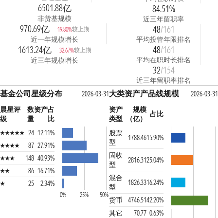
6501.88亿
84.51%
非货基规模
近三年留职率
970.69亿
48
/161
较上期
19.80%
近一年规模增长
平均投管年限排名
1613.24亿
48
/161
较上期
32.67%
平均在职时长排名
近三年规模增长
32
/154
近三年留职率排名
基金公司星级分布
大类资产产品线规模
2026-03-31
2026-03-31
晨星评
数
资产占
资产
规模
占比
级
量
比
类型
（亿）
24
12.11%
股票
1788.46
15.90%
型
87
27.91%
固收
148
40.93%
2816.31
25.04%
型
86
16.71%
混合
1826.33
16.24%
25
2.34%
型
0%
25%
50%
货币
4746.51
42.20%
其它
70.77
0.63%