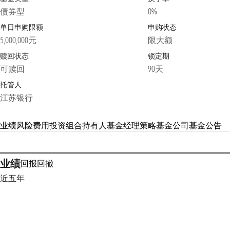
债券型
0%
单日申购限额
申购状态
5,000,000元
限大额
赎回状态
锁定期
可赎回
90天
托管人
江苏银行
业绩
风险
费用
投资组合
持有人
基金经理
策略
基金公司
基金公告
业绩
回报
回撤
近五年