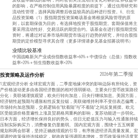
及收益率曲线的影响，同时密切关注流动性变化对标的证券收益率
的影响，在严格控制信用风险暴露程度的前提下，通过信用研究和
流动性管理，选择风险调整后收益较高的品种进行投资。6、衍生
品投资策略（1）股指期货投资策略该基金将根据风险管理的原
则，以套期保值为目的，有选择地投资于股指期货。套期保值将主
要采用流动性好、交易活跃的期货合约。该基金在进行股指期货投
资时，将通过对证券市场和期货市场运行趋势的研究，并结合股指
期货的定价模型寻求其合理（更多详情请参见基金招募说明书）
业绩比较基准
中国战略新兴产业成份指数收益率×60%＋中债综合（总值）指数收
益率×20%＋恒生指数收益率×20%
2026年第二季报
投资策略及运作分析
1.宏观经济分析 全球宏观方面，二季度地缘冲突的影响边际有所钝化，资
产价格波动更多由各国经济数据的相对强弱驱动。主要央行货币政策路径
分化：美联储谨慎观望，欧央行转向加息，日央行继续加息。美国方面，
经济韧性超预期与通胀粘性反复拉锯，美联储维持利率不变但表态偏鹰，
市场转向加息预期，交易逻辑在"软着陆"与"不着陆"之间反复摇摆。欧元
区受能源价格普遍性上涨及贸易格局重构的影响，复苏动能进一步弱化。
日本方面，经济增长保持良好的势头，但日元贬值压力与输入性通胀持续
压制实际购买力，消费修复仍显脆弱。 国内宏观方面，围绕十五五纲要
规划和两会部署，坚持正确政绩观的引导，有序推进经济高质量发展。宏
观调控政策保持连续稳定，财政政策强调固本增效，货币政策保持适度宽