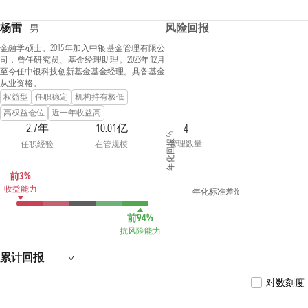
杨雷
风险回报
男
金融学硕士。2015年加入中银基金管理有限公
司，曾任研究员、基金经理助理。2023年12月
至今任中银科技创新基金基金经理。具备基金
从业资格。
权益型
任职稳定
机构持有极低
高权益仓位
近一年收益高
2.7年
10.01亿
4
年化回报 %
管理数量
任职经验
在管规模
前3%
收益能力
年化标准差%
前94%
抗风险能力
累计回报
对数刻度