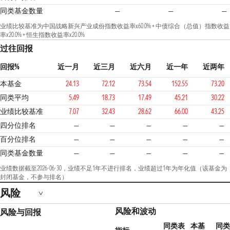
同类基金数量
—
—
—
业绩比较基准为中国战略新兴产业成份指数收益率x60.0% + 中债综合（总值）指数收益
率x20.0% + 恒生指数收益率x20.0%
过往回报
回报%
近一月
近三月
近六月
近一年
近两年
本基金
24.13
72.12
73.54
152.55
73.20
同类平均
5.49
18.73
17.49
45.21
30.22
业绩比较基准
7.07
32.43
28.62
66.00
43.25
四分位排名
—
—
—
—
—
百分位排名
—
—
—
—
—
同类基金数量
—
—
—
—
—
业绩数据截至2026-06-30，业绩不足1年不进行排名，业绩超过1年为年化值（该基金为
封闭基金，不参与排名）
风险
风险和波动
风险与回报
同类表
本基
同类