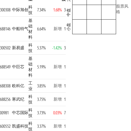
股票风
科
中际旭创
300308
7.34%
1.68%
3
中盘
格
技
基
小盘
础
中船特气
新增
688146
6.64%
1
材
料
科
新易盛
300502
5.37%
-1.42%
3
技
基
础
中巨芯
新增
688549
5.19%
1
材
料
工
欧科亿
新增
688308
3.85%
1
业
科
寒武纪
新增
688256
3.75%
1
技
科
中芯国际
00981
3.73%
0.03%
7
技
科
凯盛科技
新增
600552
3.37%
1
技