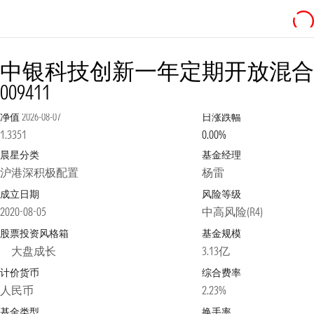
中银科技创新一年定期开放混合
009411
净值
2026-08-07
日涨跌幅
1.3351
0.00%
晨星分类
基金经理
沪港深积极配置
杨雷
成立日期
风险等级
2020-08-05
中高风险(R4)
股票投资风格箱
基金规模
大盘成长
3.13亿
计价货币
综合费率
人民币
2.23%
基金类型
换手率