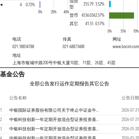
混合
255.79
3.52%
4
0.72%
型
0%
20%
40%
货币
4536.03
62.37%
其它
41.55
0.57%
0%
35%
70%
电话
传真
网址
021-38834788
021-68873488
www.bocim.com
地址
上海市银城中路200号中银大厦10层、11层、26层、45层
基金公告
全部公告
发行运作
定期报告
其它公告
公告名称
公告日期
1
中银国际证券股份有限公司关于终止中证金牛（北京）基金销售有限公司办理旗下基金销售业务的公告
2026-07-21
2
中银科技创新一年定期开放混合型证券投资基金2026年第2季度报告
2026-07-21
3
中银科技创新一年定期开放混合型证券投资基金产品资料概要更新
2026-05-20
4
中银科技创新一年定期开放混合型证券投资基金招募说明书更新
2026-05-20