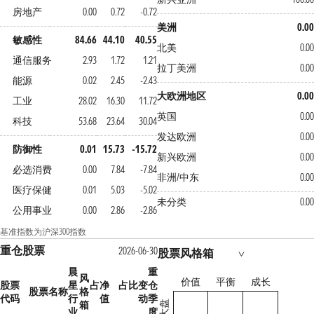
房地产
0.00
0.72
-0.72
美洲
0.00
敏感性
84.66
44.10
40.55
北美
0.00
通信服务
2.93
1.72
1.21
拉丁美洲
0.00
能源
0.02
2.45
-2.43
大欧洲地区
0.00
工业
28.02
16.30
11.72
英国
0.00
科技
53.68
23.64
30.04
发达欧洲
0.00
防御性
0.01
15.73
-15.72
新兴欧洲
0.00
必选消费
0.00
7.84
-7.84
非洲/中东
0.00
医疗保健
0.01
5.03
-5.02
未分类
0.00
公用事业
0.00
2.86
-2.86
基准指数为沪深300指数
重仓股票
2026-06-30
股票风格箱
晨
重
风
价值
平衡
成长
股票
星
占净
占比变
仓
股票名称
格
代码
行
值
动
季
箱
大盘
业
度