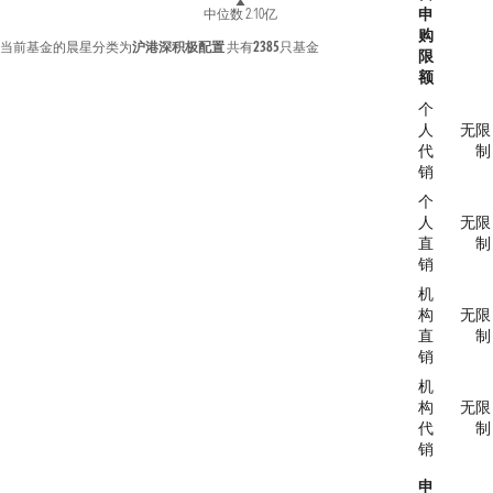
申
中位数 2.10亿
购
当前基金的晨星分类为
沪港深积极配置
共有
2385
只基金
限
额
个
人
无限
代
制
销
个
人
无限
直
制
销
机
构
无限
直
制
销
机
构
无限
代
制
销
申