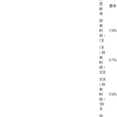
层
费率
标
准
持
有
时
1.50%
间 <
7天
7天
≤ 持
有
0.75%
时
间 <
30天
30天
≤ 持
有
时
0.50%
间 <
180
天
持