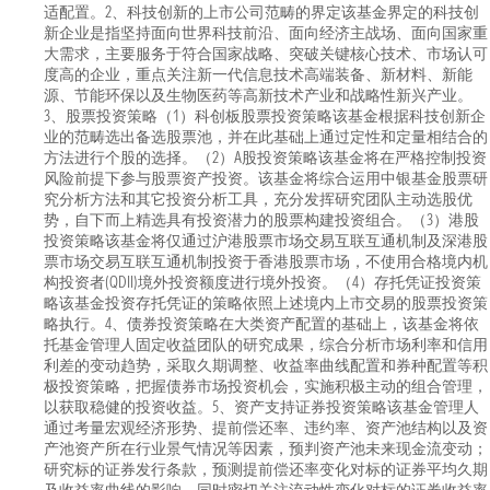
适配置。2、科技创新的上市公司范畴的界定该基金界定的科技创
新企业是指坚持面向世界科技前沿、面向经济主战场、面向国家重
大需求，主要服务于符合国家战略、突破关键核心技术、市场认可
度高的企业，重点关注新一代信息技术高端装备、新材料、新能
源、节能环保以及生物医药等高新技术产业和战略性新兴产业。
3、股票投资策略（1）科创板股票投资策略该基金根据科技创新企
业的范畴选出备选股票池，并在此基础上通过定性和定量相结合的
方法进行个股的选择。（2）A股投资策略该基金将在严格控制投资
风险前提下参与股票资产投资。该基金将综合运用中银基金股票研
究分析方法和其它投资分析工具，充分发挥研究团队主动选股优
势，自下而上精选具有投资潜力的股票构建投资组合。（3）港股
投资策略该基金将仅通过沪港股票市场交易互联互通机制及深港股
票市场交易互联互通机制投资于香港股票市场，不使用合格境内机
构投资者(QDII)境外投资额度进行境外投资。（4）存托凭证投资策
略该基金投资存托凭证的策略依照上述境内上市交易的股票投资策
略执行。4、债券投资策略在大类资产配置的基础上，该基金将依
托基金管理人固定收益团队的研究成果，综合分析市场利率和信用
利差的变动趋势，采取久期调整、收益率曲线配置和券种配置等积
极投资策略，把握债券市场投资机会，实施积极主动的组合管理，
以获取稳健的投资收益。5、资产支持证券投资策略该基金管理人
通过考量宏观经济形势、提前偿还率、违约率、资产池结构以及资
产池资产所在行业景气情况等因素，预判资产池未来现金流变动；
研究标的证券发行条款，预测提前偿还率变化对标的证券平均久期