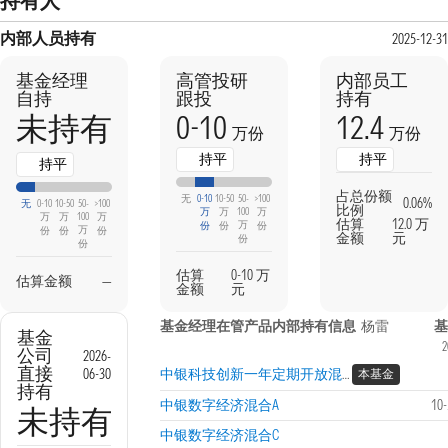
持有人
内部人员持有
2025-12-31
基金经理
高管投研
内部员工
自持
跟投
持有
0-10
12.4
未持有
万份
万份
持平
持平
持平
占总份额
无
0-10
10-50
50-
>100
0.06%
无
0-10
10-50
50-
>100
比例
万
万
100
万
万
万
100
万
估算
12.0 万
万
份
份
份
万
份
份
份
金额
元
份
份
估算
0-10 万
估算金额
—
金额
元
基金经理在管产品内部持有信息
杨雷
基
基金
2
公司
2026-
直接
06-30
中银科技创新一年定期开放混合
本基金
持有
中银数字经济混合A
10
未持有
中银数字经济混合C