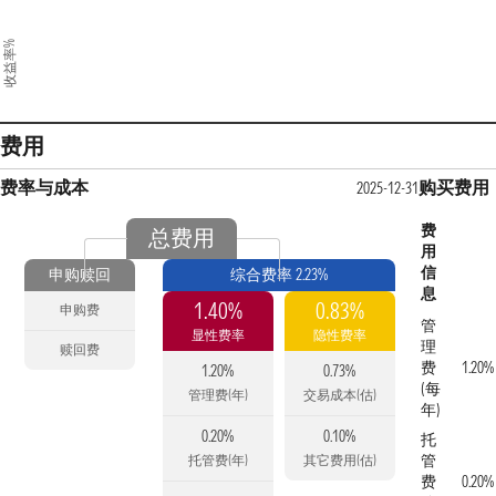
收益率%
费用
费率与成本
购买费用
2025-12-31
费
总费用
用
信
申购赎回
综合费率 2.23%
息
1.40%
0.83%
申购费
管
显性费率
隐性费率
理
赎回费
费
1.20%
1.20%
0.73%
(每
管理费(年)
交易成本(估)
年)
0.20%
0.10%
托
管
托管费(年)
其它费用(估)
费
0.20%