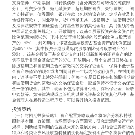
支持债券、中期票据、可转换债券（含分离交易可转债的纯债部
分）、可交换债券、短期融资券、超短期融资券、央行票据）、资
产支持证券、债券回购、银行存款（包括协议存款、定期存款及其
他银行存款）、同业存单、货币市场工具、股指期货、国债期货以
及法律法规或中国证监会允许基金投资的其他金融工具（但须符合
中国证监会相关规定）。开放期内，该基金股票投资占基金资产的
比例范围为60%-95%（其中投资于港股通标的股票的比例占股票资
产的0-50%），封闭期内，该基金股票投资占基金资产的比例范围
为60%-100%（其中投资于港股通标的股票的比例占股票资产的0-
50%）。该基金投资于基金所定义的科技创新相关的证券资产的比
例不低于非现金基金资产的80%。开放期内，每个交易日日终在扣
除股指期货和国债期货合约需缴纳的交易保证金后，保持不低于基
金资产净值5%的现金或者到期日在一年以内的政府债券。在封闭期
内，该基金不受上述5%的限制，但每个交易日日终在扣除股指期货
和国债期货合约需缴纳的交易保证金后，应当保持不低于交易保证
金一倍的现金。其中，现金不包括结算备付金、存出保证金、应收
申购款等。如法律法规或监管机构以后允许基金投资其他品种，基
金管理人在履行适当程序后，可以将其纳入投资范围。
投资策略
（一）封闭期投资策略1、资产配置策略该基金将综合分析和持续
跟踪基本面、政策面、市场面等多方面因素，研究宏观经济运行的
规律，判断经济周期的位置及未来的发展方向，并结合证券市场的
特点和各类证券风险收益特征的变化确定投资组合中各类资产的合