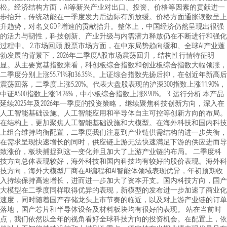
松。经济结构方面，AI等新兴产业对出口、投资、价格等因素的贡献进一
步抬升，传统动能在一季度发力后边际有所放缓。价格方面通胀读数呈上
升趋势，对名义GDP增速的贡献抬升。整体上，中国经济仍然呈现出很强
的活力与韧性，科技创新、产业升级与内需潜力释放仍在不断进行和强化
过程中。 2.市场回顾 股票市场方面，在中东局势趋向缓和、全球AI产业蓬
勃发展的背景下，2026年二季度A股市场震荡回升，结构性行情特征明
显。从主要宽基指数来看，科创板综合指数和创业板综合指数大幅领涨，
二季度分别上涨55.71%和36.35%。上证综合指数先扬后抑，在创近年新高后
震荡回落，二季度上涨5.20%。代表大盘股表现的沪深300指数上涨11.90%，
中证A500指数上涨14.26%，中小板综合指数上涨8.90%。 3. 运行分析 本产品
延续2025年及2026年一季度的投资策略， 继续聚焦科技创新方向，深入在
人工智能基础设施、人工智能应用和半导体自主可控等创新方向的布局。
在结构上，更加聚焦人工智能基础设施和大模型。在海外科技和国内科技
上组合维持均衡配置，二季度我们注意到产业链供需结构的进一步失衡，
在需求呈现快速增长的同时，供应链上游无法快速满足下游的供应进而导
致涨价，板块捕捉到这一变化并且加大了上游产业链的布局。 二季度科
技方向总体表现较好，海外科技和国内科技均有较好的股价表现。海外科
技方向，海外大模型厂商在AI编程和AI智能体领域表现优异，年初预期收
入持续保持高速增长，进而进一步加大了资本开支。国内科技方向，国产
大模型在二季度同样取得优异的表现，新模型的发布进一步加速了商业化
速度，同时随着国产存储龙头上市节奏的临近，以及对上游产业链的订单
落地，国产芯片和半导体设备及材料板块均有很好的表现。 站在当前时
点，我们依然以全年的视角看好全球科技方向的投资机会。在配置上，依