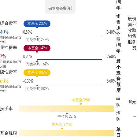
—
(每
年)
销售服务费(年)
销
该份
售
综合费率
本基金 2.23%
额不
服
收取
40%
0.59%
8.40%
务
销售
在同类基金的百
费
同类平均 2.48%
服务
分位
(每
显性费率
费
本基金 1.40%
年)
7%
0.20%
2.60%
最
在同类基金的百
同类平均 1.62%
分位
小
隐性费率
本基金 0.83%
投
资
60%
-0.39%
6.60%
额
在同类基金的百
同类平均 0.86%
度
分位
申
本基金 380%
10元
购
换手率
增
—
中位数 287%
购
本基金 1.71亿
单
基金规模
日