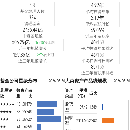
53
4.92年
基金经理人数
平均投管年限
334
3.19年
管理基金
平均在职时长
2736.44亿
69.05%
非货基规模
近三年留职率
-605.29亿
40
/163
较上期
-19.23%
近一年规模增长
平均投管年限排名
-159.35亿
46
/163
较上期
-5.95%
平均在职时长排名
近三年规模增长
89
/155
近三年留职率排名
基金公司星级分布
大类资产产品线规模
2026-06-30
2026-06-30
晨星评
数
资产占
资产
规模
占比
级
量
比
类型
（亿）
13
30.17%
股票
97.42
1.34%
型
33
25.34%
固收
73
36.92%
2341.68
32.20%
型
41
6.85%