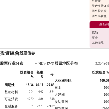
可转债
资产支持证
海外投资级
海外高收益
商品
原油
黄金
其他商品
投资组合
股票
债券
股票行业分布
股票地区分布
2025-12-31
2025-12-31
投资组合
基准
投资组合 %
+/-
%
%
大亚洲地区
100.00
周期性
15.34
40.17
-24.83
日本
0.00
基础材料
2.21
9.92
-7.71
大洋洲
0.00
可选消费
12.32
6.84
5.48
发达亚洲
0.00
金融服务
0.81
22.70
-21.89
新兴亚洲
100.00