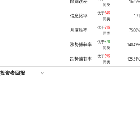
跟踪误差
16.65%
同类
优于
64%
信息比率
1.71
同类
优于
91%
月度胜率
75.00%
同类
优于
37%
涨势捕获率
140.43%
同类
优于
59%
跌势捕获率
125.51%
同类
投资者回报