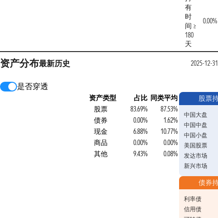
有
时
0.00%
间 ≥
180
天
资产分布
最新
历史
2025-12-31
是否穿透
资产类型
占比
同类平均
股票
股票
83.69%
87.53%
中国大盘
债券
0.00%
1.62%
中国中盘
现金
6.88%
10.77%
中国小盘
商品
0.00%
0.00%
美国股票
其他
9.43%
0.08%
发达市场
新兴市场
债券
利率债
信用债