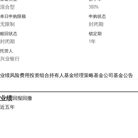
混合型
380%
单日申购限额
申购状态
无限制
封闭期
赎回状态
锁定期
封闭期
1年
托管人
兴业银行
业绩
风险
费用
投资组合
持有人
基金经理
策略
基金公司
基金公告
业绩
回报
回撤
近五年