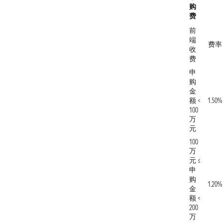
购
费
前
端
费率
收
费
申
购
金
额 <
1.50%
100
万
元
100
万
元 ≤
申
购
1.20%
金
额 <
200
万