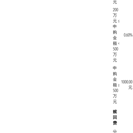
元
200
万
元 ≤
申
购
0.60%
金
额 <
500
万
元
申
购
金
1000.00
额 ≥
元
500
万
元
赎
回
费
分