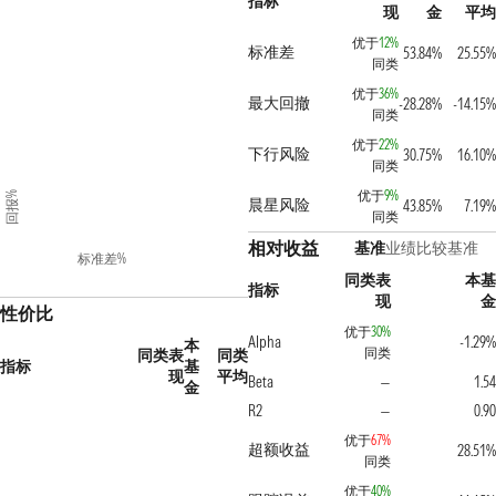
指标
现
金
平均
优于
12%
标准差
53.84%
25.55%
同类
优于
36%
最大回撤
-28.28%
-14.15%
同类
优于
22%
下行风险
30.75%
16.10%
同类
优于
9%
回报%
晨星风险
43.85%
7.19%
同类
相对收益
基准
业绩比较基准
标准差%
同类表
本基
指标
现
金
性价比
优于
30%
Alpha
-1.29%
本
同类
同类表
同类
指标
基
现
平均
Beta
1.54
—
金
R2
0.90
—
优于
67%
超额收益
28.51%
同类
优于
40%