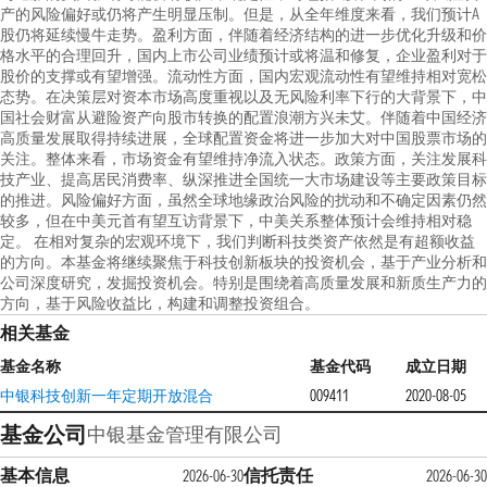
产的风险偏好或仍将产生明显压制。但是，从全年维度来看，我们预计A
股仍将延续慢牛走势。盈利方面，伴随着经济结构的进一步优化升级和价
格水平的合理回升，国内上市公司业绩预计或将温和修复，企业盈利对于
股价的支撑或有望增强。流动性方面，国内宏观流动性有望维持相对宽松
态势。在决策层对资本市场高度重视以及无风险利率下行的大背景下，中
国社会财富从避险资产向股市转换的配置浪潮方兴未艾。伴随着中国经济
高质量发展取得持续进展，全球配置资金将进一步加大对中国股票市场的
关注。整体来看，市场资金有望维持净流入状态。政策方面，关注发展科
技产业、提高居民消费率、纵深推进全国统一大市场建设等主要政策目标
的推进。风险偏好方面，虽然全球地缘政治风险的扰动和不确定因素仍然
较多，但在中美元首有望互访背景下，中美关系整体预计会维持相对稳
定。 在相对复杂的宏观环境下，我们判断科技类资产依然是有超额收益
的方向。本基金将继续聚焦于科技创新板块的投资机会，基于产业分析和
公司深度研究，发掘投资机会。特别是围绕着高质量发展和新质生产力的
方向，基于风险收益比，构建和调整投资组合。
相关基金
基金名称
基金代码
成立日期
中银科技创新一年定期开放混合
009411
2020-08-05
基金公司
中银基金管理有限公司
基本信息
信托责任
2026-06-30
2026-06-30