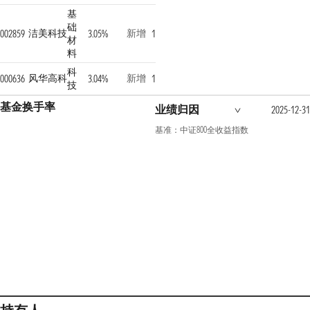
基
础
洁美科技
新增
002859
3.05%
1
材
料
科
风华高科
新增
000636
3.04%
1
技
基金换手率
业绩归因
2025-12-31
基准：中证800全收益指数