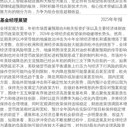
然以人工智能基础设施和大模型为重点，坚定持有当期业绩表现优异且有
望继续超预期的板块，同时积极寻找在新技术方向、核心技术突破以及通
胀方向的细分方向，力争为组合创造超额收益。
2025年年报
基金经理展望
全球宏观方面，年初市场普遍预期在AI相关投资扩张以及主要经济体财政
货币政策双宽带动下，2026年全球经济或有望保持稳健增长势头。然而，
近期美伊以冲突导致的地缘政治冲击为今年全球经济增长和通胀增添了重
大变数。在部分欧洲和亚洲经济体面临较大能源供给冲击的情形下，全球
经济滞涨风险明显上升。地缘局势演变及其对油价和通胀预期的传导影响
机制也对全球货币政策的宽松进程预期形成了新的制约和冲击。市场对今
年美联储降息的主流预期已经从年初的两到三次下降为目前的一次。如果
局势延宕不决，美联储货币政策平衡通胀上行压力与经济下行风险的双向
操作空间可能均会受到限制，年内降息预期可能显著延后甚至清零，欧央
行的政策环境也趋于复杂，降息周期亦或加速结束甚至转向。 国内宏观
方面，面临外部地缘冲击和不确定性加大的形势，国内预计会坚持以我为
主，保持充分发展定力的政策方针。在做好各种情形的外需应对预案前提
下，围绕十五五纲要有序推进经济高质量发展布局，重点聚焦发展新质生
产力和推进科技创新，同时以提升消费率为核心优化内需结构，并将经济
保持在合理增速。同时宏观调控政策保持连续稳定，财政政策强调固本增
效，货币政策相对温和宽松。预计全年国内在实际GDP按目标保持稳定增
长的前提下，通胀和名义经济总量有机会获得进一步明显改善。 权益方
面，短期来看，美以伊冲突仍在不断发酵过程中，后续进展及对全球经济
与通胀的负面影响可能仍有较大不确定性，对包括A股在内的全球风险资