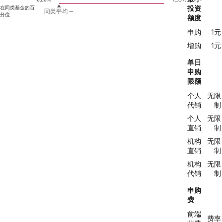
投资
在同类基金的百
同类平均 —
分位
额度
申购
1元
增购
1元
单日
申购
限额
个人
无限
代销
制
个人
无限
直销
制
机构
无限
直销
制
机构
无限
代销
制
申购
费
前端
费率