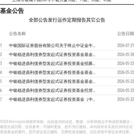
基金公告
全部公告
发行运作
定期报告
其它公告
公告名称
公告日期
1
中银国际证券股份有限公司关于终止中证金牛（北京）基金销售有限公司办理旗下基金销售业务的公告
2026-07-21
2
中银稳进鼎利债券型发起式证券投资基金基金合同生效公告
2026-05-28
3
中银稳进鼎利债券型发起式证券投资基金招募说明书
2026-05-22
4
中银稳进鼎利债券型发起式证券投资基金基金份额发售公告
2026-05-22
5
中银稳进鼎利债券型发起式证券投资基金基金合同
2026-05-22
6
中银稳进鼎利债券型发起式证券投资基金托管协议
2026-05-22
7
中银稳进鼎利债券型发起式证券投资基金（中银稳进鼎利债券发起A）产品资料概要
2026-05-22
©2026 Morningstar保留所有权。此处提供的信息、数据、分析和观点不构成投资建议；
截至生成日期，仅供参考；可随时更改，恕不另行通知。本内容并非买卖任何特定证
券或基金的要约，也不保证其正确性、完整性或准确性。过往表现不保证未来结果。