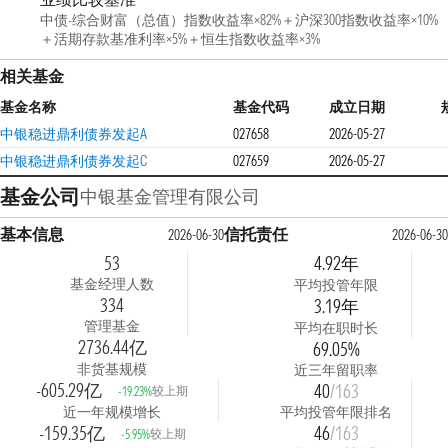
中债-综合财富（总值）指数收益率×82%＋沪深300指数收益率×10%
＋活期存款基准利率×5%＋恒生指数收益率×3%
相关基金
基金名称
基金代码
成立日期
中银稳进鼎利债券发起A
027658
2026-05-27
中银稳进鼎利债券发起C
027659
2026-05-27
基金公司
中银基金管理有限公司
基本信息
信托责任
2026-06-30
2026-06-30
53
4.92年
基金经理人数
平均投管年限
334
3.19年
管理基金
平均在职时长
2736.44亿
69.05%
非货基规模
近三年留职率
-605.29亿
40
/163
较上期
-19.23%
近一年规模增长
平均投管年限排名
-159.35亿
46
/163
较上期
-5.95%