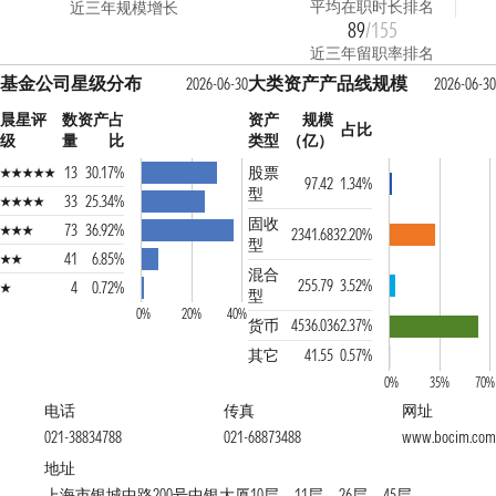
平均在职时长排名
近三年规模增长
89
/155
近三年留职率排名
基金公司星级分布
大类资产产品线规模
2026-06-30
2026-06-30
晨星评
数
资产占
资产
规模
占比
级
量
比
类型
（亿）
13
30.17%
股票
97.42
1.34%
型
33
25.34%
固收
73
36.92%
2341.68
32.20%
型
41
6.85%
混合
255.79
3.52%
4
0.72%
型
0%
20%
40%
货币
4536.03
62.37%
其它
41.55
0.57%
0%
35%
70%
电话
传真
网址
021-38834788
021-68873488
www.bocim.com
地址
上海市银城中路200号中银大厦10层、11层、26层、45层