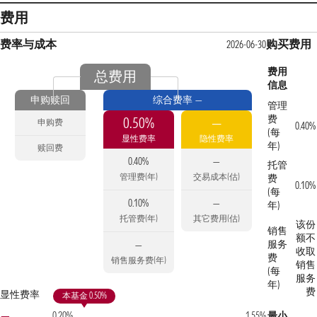
费用
费率与成本
购买费用
2026-06-30
费用
总费用
信息
申购赎回
综合费率 —
管理
费
0.50%
—
申购费
0.40%
(每
显性费率
隐性费率
年)
赎回费
0.40%
—
托管
管理费(年)
交易成本(估)
费
0.10%
(每
0.10%
—
年)
托管费(年)
其它费用(估)
该份
销售
额不
服务
—
收取
费
销售服务费(年)
销售
(每
服务
年)
费
显性费率
本基金 0.50%
—
0.20%
1.55%
最小