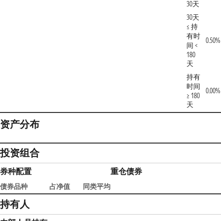
30天
30天
≤ 持
有时
0.50%
间 <
180
天
持有
时间
0.00%
≥ 180
天
资产分布
投资组合
券种配置
重仓债券
债券品种
占净值
同类平均
持有人