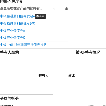
内部人员持有
基金经理在管产品内部持有信息
基金经理
高管投研
中银稳进鼎利债券发起A
未持有
未持有
本基金
中银稳进鼎利债券发起C
未持有
未持有
中银产业债债券A
未持有
未持有
中银产业债债券C
未持有
未持有
中银中债1-5年期国开行债券指数
未持有
未持有
持有人结构
被FOF持有情况
持有人
占比
分红与拆分