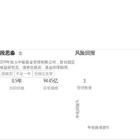
段思淼
风险回报
女
2019年加入中银基金管理有限公司，曾任固定
收益研究员、债券交易员、基金经理助理。
固收型
不足一年
无独立在管
0.5年
94.45亿
3
管理数量
任职经验
在管规模
年化回报 %
年化标准差%