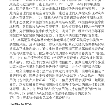
政策变化做出判断，密切跟踪CPI、PPI、汇率、M2等利率敏感指
标，运用数量化工具，对未来市场利率趋势进行分析与预测，并据
此确定合理的债券组合目标久期，通过合理的久期控制实现对利率
风险的有效管理。（2）期限结构配置策略该基金通过预期收益率
曲线形态变化来调整投资组合的期限结构配置。根据债券收益率曲
线形态、各期限段品种收益率变动、结合短期资金利率水平与变动
趋势，分析预测收益率曲线的变化，测算子弹、哑铃或梯形等不同
期限结构配置策略的风险收益，形成具体的期限结构配置策略。
（3）类属配置策略该基金定性和定量地分析不同类属债券类资产
的信用风险、流动性风险、市场风险等因素及其经风险调整后的收
益率水平或盈利能力，通过比较并合理预期不同类属债券类资产的
风险与收益率变化，确定并动态地调整不同类属债券类资产间的配
置。（4）信用债券投资策略（含资产支持证券）该基金通过宏观
经济运行、发行主体的发展前景和偿债能力、国家信用支撑等多重
因素的综合考量对信用债券进行信用评级，并在信用评级的基础
上，建立信用债券池；然后基于既定的目标久期、信用利差精选个
券进行投资。该基金不投资信用评级AA+级以下（AA+级除外）的信
用债（包括资产支持证券，下同），信用债采用债项评级，短期融
资券、超短期融资券等短期信用债及没有债项评级的信用债参照主
体评级。其中，1）评级为AA+级的信用债占持仓信用债的比例为
0%-50%；2）评级为AAA级的信用债占持仓信用债的比例为
50%-100（更多详情请参见基金招募说明书）
业绩比较基准