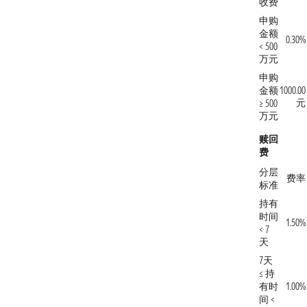
收费
申购
金额
0.30%
< 500
万元
申购
金额
1000.00
元
≥ 500
万元
赎回
费
分层
费率
标准
持有
时间
1.50%
< 7
天
7天
≤ 持
有时
1.00%
间 <