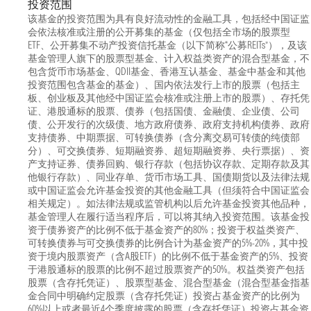
投资范围
该基金的投资范围为具有良好流动性的金融工具，包括经中国证监
会依法核准或注册的公开募集的基金（仅包括全市场的股票型
ETF、公开募集不动产投资信托基金（以下简称“公募REITs”），及该
基金管理人旗下的股票型基金、计入权益类资产的混合型基金，不
包含货币市场基金、QDII基金、香港互认基金、基金中基金和其他
投资范围包含基金的基金）、国内依法发行上市的股票（包括主
板、创业板及其他经中国证监会核准或注册上市的股票）、存托凭
证、港股通标的股票、债券（包括国债、金融债、企业债、公司
债、公开发行的次级债、地方政府债券、政府支持机构债券、政府
支持债券、中期票据、可转换债券（含分离交易可转债的纯债部
分）、可交换债券、短期融资券、超短期融资券、央行票据）、资
产支持证券、债券回购、银行存款（包括协议存款、定期存款及其
他银行存款）、同业存单、货币市场工具、国债期货以及法律法规
或中国证监会允许基金投资的其他金融工具（但须符合中国证监会
相关规定）。如法律法规或监管机构以后允许基金投资其他品种，
基金管理人在履行适当程序后，可以将其纳入投资范围。该基金投
资于债券资产的比例不低于基金资产的80%；投资于权益类资产、
可转换债券与可交换债券的比例合计为基金资产的5%-20%，其中投
资于境内股票资产（含A股ETF）的比例不低于基金资产的5%、投资
于港股通标的股票的比例不超过股票资产的50%。权益类资产包括
股票（含存托凭证）、股票型基金、混合型基金（混合型基金指基
金合同中明确约定股票（含存托凭证）投资占基金资产的比例为
60%以上或者最近4个季度披露的股票（含存托凭证）投资占基金资