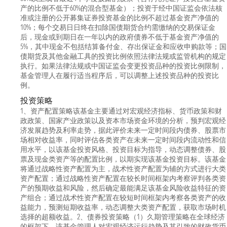
产的比例不低于60%的混合型基金）；投资于经中国证监会依法核
准或注册的公开募集证券投资基金的比例不超过基金资产净值的
10%；每个交易日日终在扣除国债期货合约需缴纳的交易保证金
后，现金或到期日在一年以内的政府债券不低于基金资产净值的
5%，其中现金不包括结算备付金、存出保证金和应收申购款等；国
债期货及其他金融工具的投资比例依照法律法规或监管机构的规定
执行。如果法律法规或中国证监会变更投资品种的投资比例限制，
基金管理人在履行适当程序后，可以调整上述投资品种的投资比
例。
投资策略
1、资产配置策略该基金主要通过对宏观经济指标、货币政策和财
政政策、国家产业政策以及资本市场资金环境的分析，预判宏观经
济发展趋势及利率走势，据此评价未来一定时间段内债券、股票市
场相对收益率，同时评估各类资产在未来一定时间段内流动性和信
用水平，以该基金投资风格、投资目标为指导，动态调整债券、股
票及现金类资产等的配置比例，以期实现该基金投资目标。该基金
将通过战略性资产配置为主，战术性资产配置为辅的方式进行大类
资产配置；通过战略性资产配置在较长时间框架内考察评判各类资
产的预期收益和风险，然后确定最能满足该基金风险收益特征的资
产组合；通过战术性资产配置在较短时间框架内考察各类资产的收
益能力，预测短期收益率，动态调整大类资产配置，获取市场时机
选择的超额收益。2、债券投资策略（1）久期管理策略在全球经济
的框架下，该基金管理人对宏观经济运行趋势及其引致的财政货币