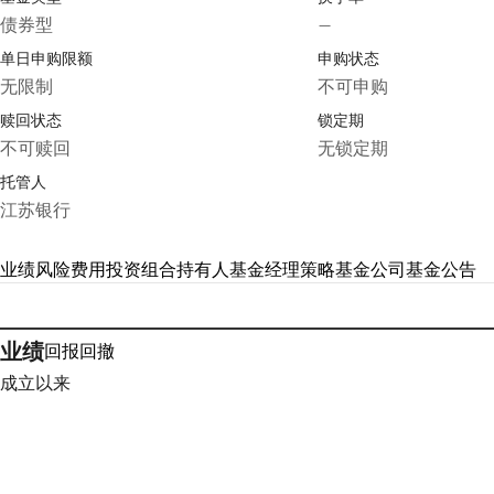
债券型
—
单日申购限额
申购状态
无限制
不可申购
赎回状态
锁定期
不可赎回
无锁定期
托管人
江苏银行
业绩
风险
费用
投资组合
持有人
基金经理
策略
基金公司
基金公告
业绩
回报
回撤
成立以来