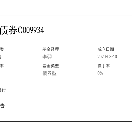
债券C
009934
类
基金经理
成立日期
债
李羿
2020-08-10
率
基金类型
换手率
债券型
0%
银行
告