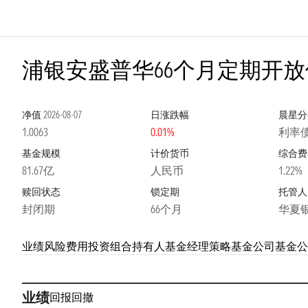
浦银安盛普华66个月定期开放
净值
2026-08-07
日涨跌幅
晨星分
1.0063
0.01%
利率
基金规模
计价货币
综合费
81.67亿
人民币
1.22%
赎回状态
锁定期
托管人
封闭期
66个月
华夏
业绩
风险
费用
投资组合
持有人
基金经理
策略
基金公司
基金公
业绩
回报
回撤