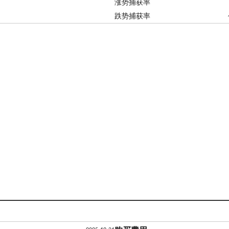
涨势捕获率
跌势捕获率