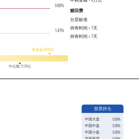
申购金额 < 0万元
0.80%
赎回费
分层标准
持有时间 < 7天
1.43%
持有时间 ≥ 7天
本基金 80.82亿
中位数 31.09亿
股票持仓
中国大盘
0.00%
中国中盘
0.00%
中国小盘
0.00%
美国股票
0.00%