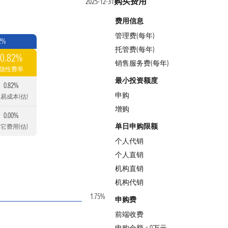
购买费用
2025-12-31
费用信息
管理费(每年)
2%
托管费(每年)
0.82%
销售服务费(每年)
隐性费率
最小投资额度
0.82%
申购
易成本(估)
增购
0.00%
单日申购限额
它费用(估)
个人代销
个人直销
机构直销
机构代销
1.75%
申购费
前端收费