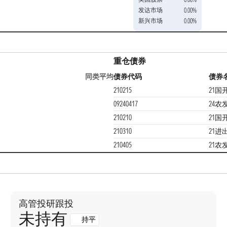
发达市场
0.00%
新兴市场
0.00%
重仓债券
同类平均
债券代码
债券
210215
21国开
09240417
24农
210210
21国开
210310
21进出
210405
21农发
高管投研跟投
未持有
持平