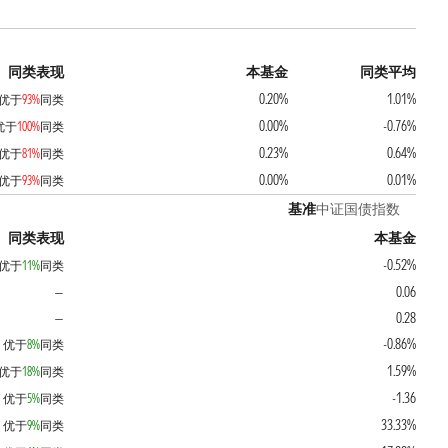
同类表现
本基金
同类平均
0.20%
1.01%
优于
93%
同类
0.00%
-0.76%
优于
100%
同类
0.23%
0.64%
优于
81%
同类
0.00%
0.01%
优于
93%
同类
基准
中证国债指数
同类表现
本基金
-0.52%
优于
11%
同类
0.06
—
0.28
—
-0.86%
优于
8%
同类
1.59%
优于
18%
同类
-1.36
优于
5%
同类
33.33%
优于
9%
同类