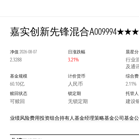
5星
嘉实创新先锋混合A
009994
净值
2026-08-07
日涨跌幅
晨星分
2.3288
3.21%
行业混
及通
基金规模
计价货币
综合费
60.10亿
人民币
2.11%
赎回状态
锁定期
托管人
可赎回
无锁定期
建设
业绩
风险
费用
投资组合
持有人
基金经理
策略
基金公司
基金公