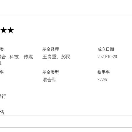
类
基金经理
成立日期
合 - 科技、传媒
王贵重、彭民
2020-10-20
讯
率
基金类型
换手率
混合型
322%
银行
告