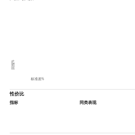
回报%
标准差%
性价比
指标
同类表现