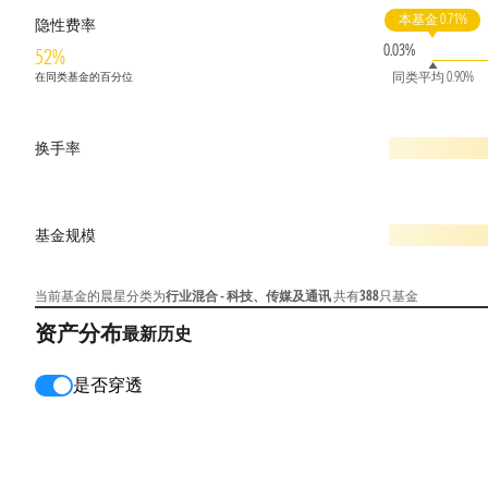
本基金 0.71%
隐性费率
0.03%
52%
同类平均 0.90%
在同类基金的百分位
换手率
基金规模
当前基金的晨星分类为
行业混合 - 科技、传媒及通讯
共有
388
只基金
资产分布
最新
历史
是否穿透