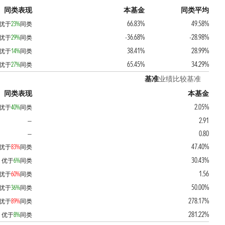
同类表现
本基金
同类平均
66.83%
49.58%
优于
23%
同类
-36.68%
-28.98%
优于
29%
同类
38.41%
28.99%
优于
14%
同类
65.45%
34.29%
优于
27%
同类
基准
业绩比较基准
同类表现
本基金
2.05%
优于
40%
同类
2.91
—
0.80
—
47.40%
优于
83%
同类
30.43%
优于
6%
同类
1.56
优于
60%
同类
50.00%
优于
36%
同类
278.17%
优于
89%
同类
281.22%
优于
8%
同类