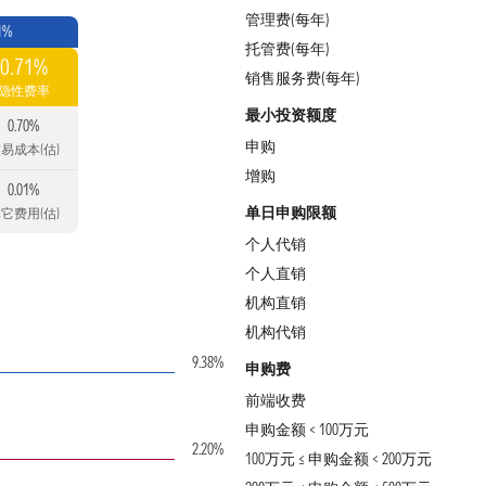
管理费(每年)
1%
托管费(每年)
0.71%
销售服务费(每年)
隐性费率
最小投资额度
0.70%
申购
易成本(估)
增购
0.01%
单日申购限额
它费用(估)
个人代销
个人直销
机构直销
机构代销
9.38%
申购费
前端收费
申购金额 < 100万元
2.20%
100万元 ≤ 申购金额 < 200万元