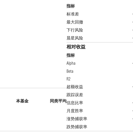
指标
标准差
最大回撤
下行风险
晨星风险
相对收益
指标
Alpha
Beta
R2
超额收益
跟踪误差
本基金
同类平均
信息比率
月度胜率
涨势捕获率
跌势捕获率