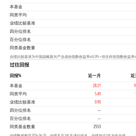
本基金
同类平均
业绩比较基准
4
四分位排名
百分位排名
同类基金数量
业绩比较基准为中国战略新兴产业成份指数收益率x65.0% + 恒生科技指数收益率x25.
过往回报
回报%
近一月
近
本基金
28.21
1
同类平均
5.49
业绩比较基准
0.90
四分位排名
—
百分位排名
—
同类基金数量
2553
业绩数据截至2026-06-30，业绩不足1年不进行排名，业绩超过1年为年化值