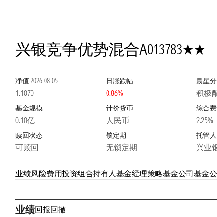
2星
兴银竞争优势混合A
013783
净值
2026-08-05
日涨跌幅
晨星分
1.1070
0.86%
积极配
基金规模
计价货币
综合费
0.10亿
人民币
2.25%
赎回状态
锁定期
托管人
可赎回
无锁定期
兴业
业绩
风险
费用
投资组合
持有人
基金经理
策略
基金公司
基金公
业绩
回报
回撤