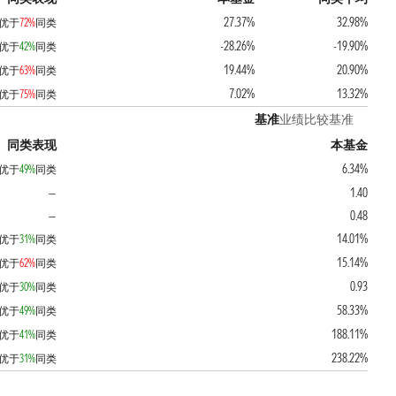
27.37%
32.98%
优于
72%
同类
-28.26%
-19.90%
优于
42%
同类
19.44%
20.90%
优于
63%
同类
7.02%
13.32%
优于
75%
同类
基准
业绩比较基准
同类表现
本基金
6.34%
优于
49%
同类
1.40
—
0.48
—
14.01%
优于
31%
同类
15.14%
优于
62%
同类
0.93
优于
30%
同类
58.33%
优于
49%
同类
188.11%
优于
41%
同类
238.22%
优于
31%
同类