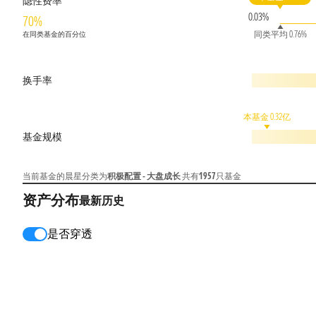
隐性费率
0.03%
70%
同类平均 0.76%
在同类基金的百分位
换手率
本基金 0.32亿
基金规模
当前基金的晨星分类为
积极配置 - 大盘成长
共有
1957
只基金
资产分布
最新
历史
是否穿透