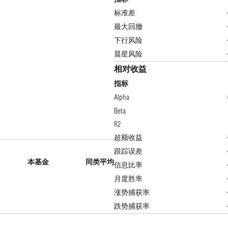
标准差
最大回撤
下行风险
晨星风险
相对收益
指标
Alpha
Beta
R2
超额收益
跟踪误差
本基金
同类平均
信息比率
月度胜率
涨势捕获率
跌势捕获率