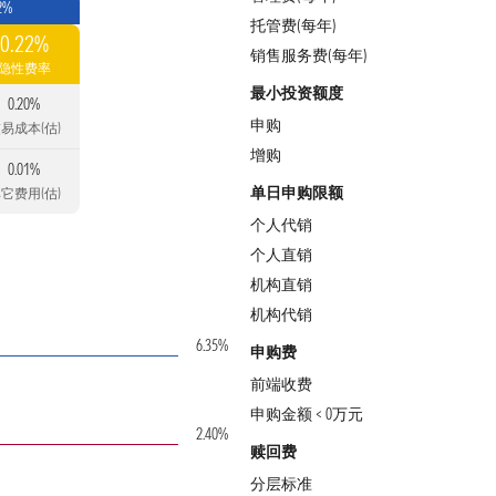
2%
托管费(每年)
0.22%
销售服务费(每年)
隐性费率
最小投资额度
0.20%
申购
易成本(估)
增购
0.01%
单日申购限额
它费用(估)
个人代销
个人直销
机构直销
机构代销
6.35%
申购费
前端收费
申购金额 < 0万元
2.40%
赎回费
分层标准