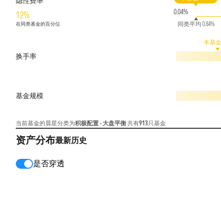
隐性费率
0.04%
12%
同类平均 0.84%
在同类基金的百分位
本基金 
换手率
基金规模
当前基金的晨星分类为
积极配置 - 大盘平衡
共有
913
只基金
资产分布
最新
历史
是否穿透