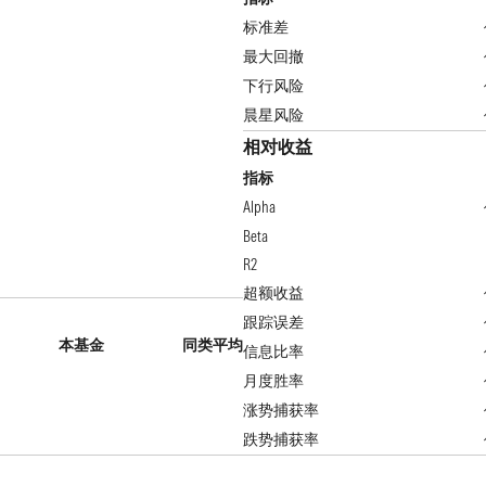
标准差
最大回撤
下行风险
晨星风险
相对收益
指标
Alpha
Beta
R2
超额收益
跟踪误差
本基金
同类平均
信息比率
月度胜率
涨势捕获率
跌势捕获率