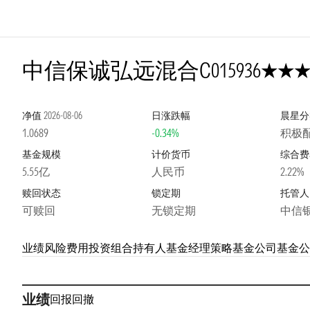
3星
中信保诚弘远混合C
015936
净值
2026-08-06
日涨跌幅
晨星分
1.0689
-0.34%
积极配
基金规模
计价货币
综合费
5.55亿
人民币
2.22%
赎回状态
锁定期
托管人
可赎回
无锁定期
中信
业绩
风险
费用
投资组合
持有人
基金经理
策略
基金公司
基金公
业绩
回报
回撤