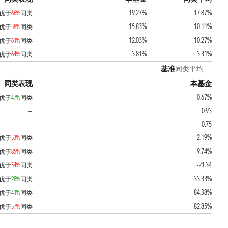
19.27%
17.87%
优于
66%
同类
-15.83%
-10.11%
优于
58%
同类
12.03%
10.27%
优于
61%
同类
3.81%
3.31%
优于
64%
同类
基准
同类平均
同类表现
本基金
-0.67%
优于
47%
同类
0.93
—
0.75
—
-2.19%
优于
53%
同类
9.74%
优于
85%
同类
-21.34
优于
54%
同类
33.33%
优于
28%
同类
84.38%
优于
41%
同类
82.85%
优于
57%
同类