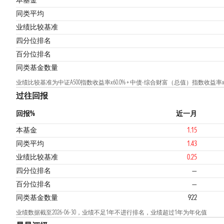
本基金
同类平均
业绩比较基准
1
四分位排名
百分位排名
同类基金数量
业绩比较基准为中证A500指数收益率x60.0% + 中债-综合财富（总值）指数收益率x2
过往回报
回报%
近一月
本基金
1.15
同类平均
1.43
业绩比较基准
0.25
四分位排名
—
百分位排名
—
同类基金数量
922
业绩数据截至2026-06-30，业绩不足1年不进行排名，业绩超过1年为年化值