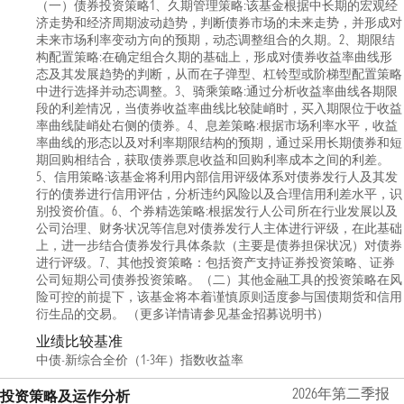
（一）债券投资策略1、久期管理策略:该基金根据中长期的宏观经
济走势和经济周期波动趋势，判断债券市场的未来走势，并形成对
未来市场利率变动方向的预期，动态调整组合的久期。2、期限结
构配置策略:在确定组合久期的基础上，形成对债券收益率曲线形
态及其发展趋势的判断，从而在子弹型、杠铃型或阶梯型配置策略
中进行选择并动态调整。3、骑乘策略:通过分析收益率曲线各期限
段的利差情况，当债券收益率曲线比较陡峭时，买入期限位于收益
率曲线陡峭处右侧的债券。4、息差策略:根据市场利率水平，收益
率曲线的形态以及对利率期限结构的预期，通过采用长期债券和短
期回购相结合，获取债券票息收益和回购利率成本之间的利差。
5、信用策略:该基金将利用内部信用评级体系对债券发行人及其发
行的债券进行信用评估，分析违约风险以及合理信用利差水平，识
别投资价值。6、个券精选策略:根据发行人公司所在行业发展以及
公司治理、财务状况等信息对债券发行人主体进行评级，在此基础
上，进一步结合债券发行具体条款（主要是债券担保状况）对债券
进行评级。7、其他投资策略：包括资产支持证券投资策略、证券
公司短期公司债券投资策略。（二）其他金融工具的投资策略在风
险可控的前提下，该基金将本着谨慎原则适度参与国债期货和信用
衍生品的交易。 （更多详情请参见基金招募说明书）
业绩比较基准
中债-新综合全价（1-3年）指数收益率
2026年第二季报
投资策略及运作分析