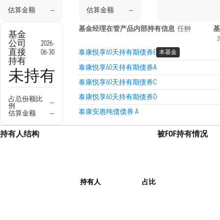
估算金额
—
估算金额
—
基金经理在管产品内部持有信息
任翀
基
基金
2
公司
2026-
直接
06-30
泰康悦享60天持有期债券E
本基金
持有
泰康悦享60天持有期债券A
未持有
泰康悦享60天持有期债券C
泰康悦享60天持有期债券D
占总份额比
—
例
泰康安惠纯债债券 A
估算金额
—
持有人结构
被FOF持有情况
持有人
占比