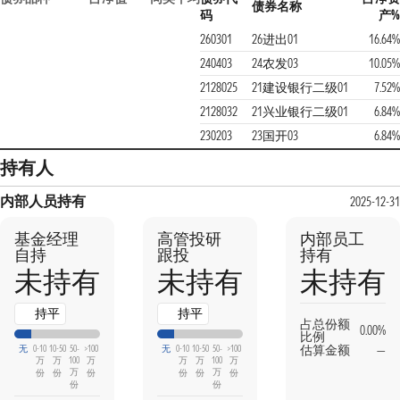
债券名称
码
产%
260301
26进出01
16.64%
240403
24农发03
10.05%
2128025
21建设银行二级01
7.52%
2128032
21兴业银行二级01
6.84%
230203
23国开03
6.84%
持有人
内部人员持有
2025-12-31
基金经理
高管投研
内部员工
自持
跟投
持有
未持有
未持有
未持有
持平
持平
占总份额
0.00%
比例
估算金额
—
无
0-10
10-50
50-
>100
无
0-10
10-50
50-
>100
万
万
100
万
万
万
100
万
万
万
份
份
份
份
份
份
份
份