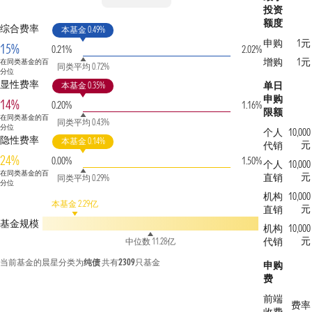
投资
额度
综合费率
本基金 0.49%
申购
1元
15%
0.21%
2.02%
增购
1元
在同类基金的百
同类平均 0.72%
分位
显性费率
单日
本基金 0.35%
申购
14%
0.20%
1.16%
限额
在同类基金的百
同类平均 0.43%
分位
个人
10,000
隐性费率
本基金 0.14%
元
代销
24%
0.00%
1.50%
个人
10,000
在同类基金的百
元
直销
同类平均 0.29%
分位
机构
10,000
本基金 2.29亿
元
直销
基金规模
机构
10,000
元
代销
中位数 11.28亿
当前基金的晨星分类为
纯债
共有
2309
只基金
申购
费
前端
费率