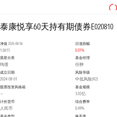
泰康悦享60天持有期债券E
020810
净值
2026-08-06
日涨跌幅
1.0615
0.01%
晨星分类
基金经理
纯债
任翀
成立日期
风险等级
2024-08-01
中低风险(R2)
股票投资风格箱
基金规模
—
3.02亿
计价货币
综合费率
人民币
0.49%
基金类型
换手率