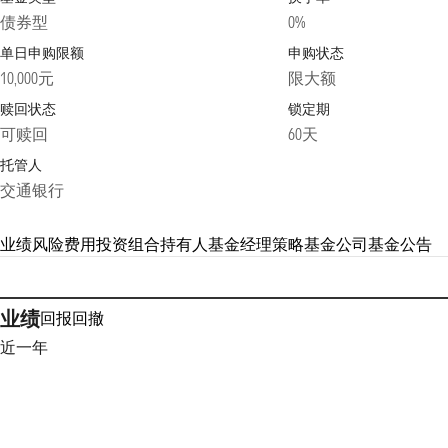
债券型
0%
单日申购限额
申购状态
10,000元
限大额
赎回状态
锁定期
可赎回
60天
托管人
交通银行
业绩
风险
费用
投资组合
持有人
基金经理
策略
基金公司
基金公告
业绩
回报
回撤
近一年