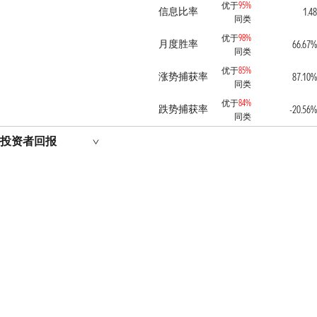
优于
95%
信息比率
1.48
同类
优于
98%
月度胜率
66.67%
同类
优于
85%
涨势捕获率
87.10%
同类
优于
84%
跌势捕获率
-20.56%
同类
投资者回报