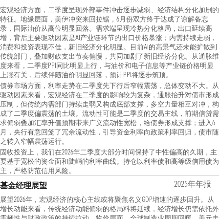
宏观经济方面，二季度呈现外部事件冲击逐步减弱、经济结构分化加剧的
特征。地缘层面，美伊冲突来回拉锯，6月份双方终于达成了谅解备忘
录，国际油价从高位明显回落。需求端呈现冷热分化格局，出口延续高
增，背后主要驱动因素是AI产业链环节的出口价格暴涨；内需持续走弱，
消费和投资表现不佳，新旧经济分化明显。目前AI的高景气还未能扩散到
传统部门，叠加财政支出节奏偏慢，共同加剧了新旧经济分化。从通胀维
度来看，二季度PPI同比明显上行，与油价和电子信息等产业链价格明显
上涨有关，后续伴随油价明显回落，预计PPI将逐步筑顶。
债券市场方面，利率走势在二季度先下行后窄幅震荡，总体变动不大。从
驱动因素来看，宏观经济在二季度的影响较为复杂，通胀抬升对债市形成
压制，但传统内需部门持续走弱又构成底部支撑，多空力量相互对冲，构
成了二季度偏震荡的土壤。流动性可能是二季度的交易主线，前期信贷需
求偏弱叠加汇率升值预期带来广义流动性宽松，给债券形成支撑；进入6
月，央行有意回笼了冗余流动性，引导资金利率向政策利率回归，债市随
之转入窄幅震荡运行。
固收投资上，我们在2026年二季度大部分时间保持了中性偏高的久期，主
要基于宽松的资金面和陡峭的利率曲线。持仓以利率债和高等级信用债为
主，严格防范信用风险。
2025年年报
基金经理展望
展望2026年，宏观经济的核心主线或将聚焦名义GDP增速的逐步回升。从
增长动能来看，传统经济动能偏弱的格局料将延续，经济增长仍需依托外
需韧性与财政政策的持续拉动。物价层面，全球制造业周期回暖、美元走