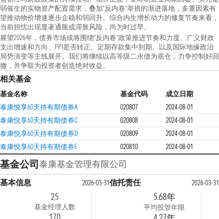
弱催生的实物资产配置需求，叠加“反内卷”举措的渐进落地，多重因素有
望推动物价增速逐步企稳和弱回升。综合内生增长动力的修复节奏来看，
当前担忧出现显著通胀或滞胀风险，尚为时过早。
展望2026年，债券市场或将围绕“反内卷”政策推进节奏和力度、广义财政
支出增速和方向、PPI是否转正、定期存款集中到期、以及国际地缘政治
局势演变等主线展开。我们将继续以高等级二永债为底仓，力争控制好回
撤，并争取为投资者创造绝对收益。
相关基金
基金名称
基金代码
成立日期
泰康悦享60天持有期债券A
020807
2024-08-01
泰康悦享60天持有期债券C
020808
2024-08-01
泰康悦享60天持有期债券D
020809
2024-08-01
泰康悦享60天持有期债券E
020810
2024-08-01
基金公司
泰康基金管理有限公司
基本信息
信托责任
2026-03-31
2026-03-31
25
5.68年
基金经理人数
平均投管年限
170
4.27年