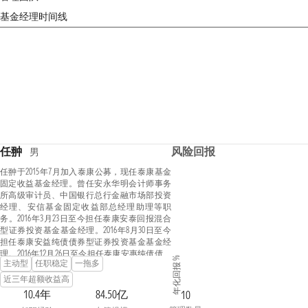
基金经理时间线
任翀
风险回报
男
任翀于2015年7月加入泰康公募，现任泰康基金
固定收益基金经理。曾任安永华明会计师事务
所高级审计员、中国银行总行金融市场部投资
经理、安信基金固定收益部总经理助理等职
务。2016年3月23日至今担任泰康安泰回报混合
型证券投资基金基金经理。2016年8月30日至今
担任泰康安益纯债债券型证券投资基金基金经
理。2016年12月26日至今担任泰康安惠纯债债券
年化回报 %
主动型
任职稳定
一拖多
型证券投资基金基金经理。2017年11月1日至今
担任泰康安悦纯债3个月定期开放债券型发起式
近三年超额收益高
证券投资基金基金经理。2017年12月27日至2023
10.4年
84.50亿
10
年12月12日担任泰康瑞坤纯债债券型证券投资基