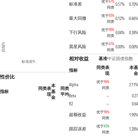
优于
67%
标准差
0.57%
0.70%
同类
优于
83%
最大回撤
-0.12%
-0.46%
同类
优于
90%
下行风险
0.04%
0.38%
同类
优于
67%
回报%
晨星风险
0.00%
0.00%
同类
相对收益
基准
中证国债指数
标准差%
同类表
本基
指标
现
金
性价比
优于
96%
Alpha
2.11%
本
同类
同类表
同类
指标
基
现
平均
Beta
0.27
—
金
R2
0.64
—
优于
96%
超额收益
1.90%
同类
优于
43%
跟踪误差
1.28%
同类