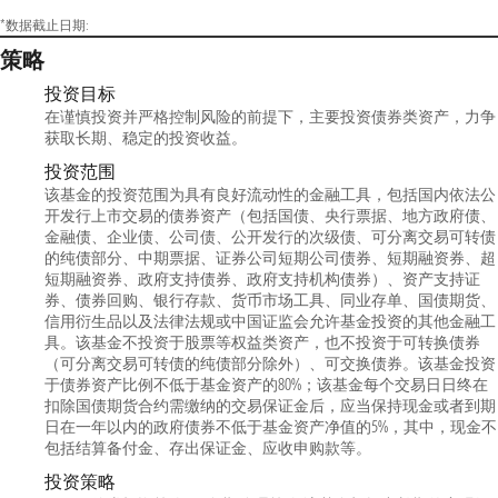
*数据截止日期:
策略
投资目标
在谨慎投资并严格控制风险的前提下，主要投资债券类资产，力争
获取长期、稳定的投资收益。
投资范围
该基金的投资范围为具有良好流动性的金融工具，包括国内依法公
开发行上市交易的债券资产（包括国债、央行票据、地方政府债、
金融债、企业债、公司债、公开发行的次级债、可分离交易可转债
的纯债部分、中期票据、证券公司短期公司债券、短期融资券、超
短期融资券、政府支持债券、政府支持机构债券）、资产支持证
券、债券回购、银行存款、货币市场工具、同业存单、国债期货、
信用衍生品以及法律法规或中国证监会允许基金投资的其他金融工
具。该基金不投资于股票等权益类资产，也不投资于可转换债券
（可分离交易可转债的纯债部分除外）、可交换债券。该基金投资
于债券资产比例不低于基金资产的80%；该基金每个交易日日终在
扣除国债期货合约需缴纳的交易保证金后，应当保持现金或者到期
日在一年以内的政府债券不低于基金资产净值的5%，其中，现金不
包括结算备付金、存出保证金、应收申购款等。
投资策略