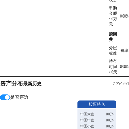
收费
申购
金额
0.00%
< 0万
元
赎回
费
分层
费率
标准
持有
时间
0.00%
< 0天
资产分布
最新
历史
2025-12-31
是否穿透
股票持仓
中国大盘
0.00%
中国中盘
0.00%
中国小盘
0.00%