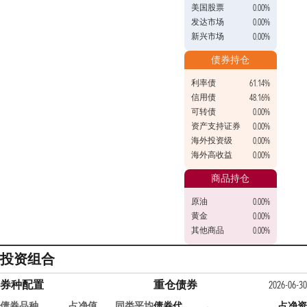
美国股票
0.00%
发达市场
0.00%
新兴市场
0.00%
债券持仓
利率债
61.14%
信用债
48.16%
可转债
0.00%
资产支持证券
0.00%
海外投资级
0.00%
海外高收益
0.00%
商品持仓
原油
0.00%
黄金
0.00%
其他商品
0.00%
投资组合
券种配置
重仓债券
2026-06-30
债券品种
占净值
同类平均
债券代
占净资