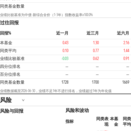
同类基金数量
业绩比较基准为中债-新综合全价（1-3年）指数收益率x100.0%
过往回报
回报%
近一月
近三月
近六月
本基金
0.43
1.30
2.16
同类平均
0.10
0.77
1.44
业绩比较基准
-0.03
0.62
0.91
1
四分位排名
—
—
—
百分位排名
—
—
—
同类基金数量
1728
1700
1669
业绩数据截至2026-06-30，业绩不足1年不进行排名，业绩超过1年为年化值
风险
风险和波动
风险与回报
同类表
本基
同类
指标
现
金
平均