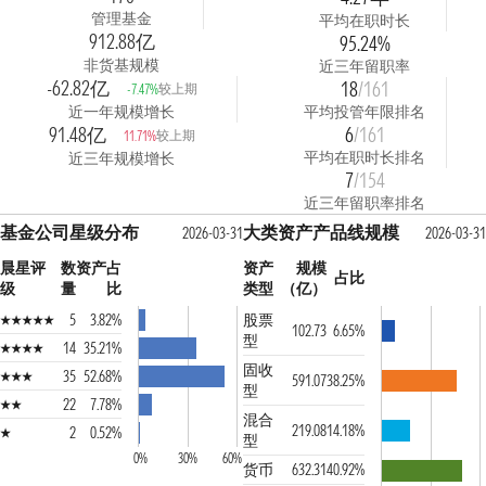
管理基金
平均在职时长
912.88亿
95.24%
非货基规模
近三年留职率
-62.82亿
18
/161
较上期
-7.47%
近一年规模增长
平均投管年限排名
91.48亿
6
/161
较上期
11.71%
平均在职时长排名
近三年规模增长
7
/154
近三年留职率排名
基金公司星级分布
大类资产产品线规模
2026-03-31
2026-03-31
晨星评
数
资产占
资产
规模
占比
级
量
比
类型
（亿）
5
3.82%
股票
102.73
6.65%
型
14
35.21%
固收
35
52.68%
591.07
38.25%
型
22
7.78%
混合
219.08
14.18%
2
0.52%
型
0%
30%
60%
货币
632.31
40.92%