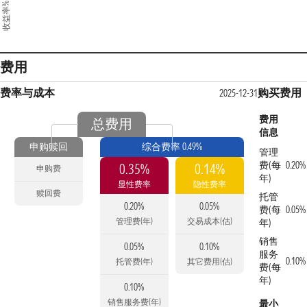
收益率%
费用
费率与成本
购买费用
2025-12-31
费用
总费用
信息
申购赎回
综合费率 0.49%
管理
费(每
0.20%
0.35%
0.14%
申购费
年)
显性费率
隐性费率
赎回费
托管
0.20%
0.05%
费(每
0.05%
管理费(年)
交易成本(估)
年)
销售
0.05%
0.10%
服务
0.10%
托管费(年)
其它费用(估)
费(每
年)
0.10%
销售服务费(年)
最小