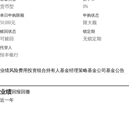
货币型
0%
单日申购限额
申购状态
50,000元
限大额
赎回状态
锁定期
可赎回
无锁定期
托管人
恒丰银行
业绩
风险
费用
投资组合
持有人
基金经理
策略
基金公司
基金公告
业绩
回报
回撤
近一年