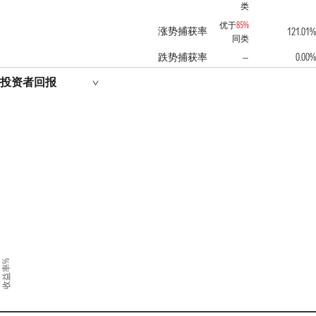
类
优于
85%
涨势捕获率
121.01%
同类
跌势捕获率
0.00%
—
投资者回报
收益率%