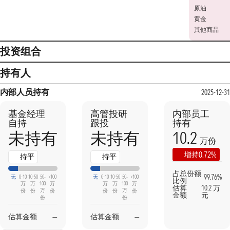
原油
黄金
其他商品
投资组合
持有人
内部人员持有
2025-12-31
基金经理
高管投研
内部员工
自持
跟投
持有
10.2
未持有
未持有
万份
0.72%
增持
持平
持平
占总份额
99.76%
无
0-10
10-50
50-
>100
无
0-10
10-50
50-
>100
比例
万
万
100
万
万
万
100
万
估算
10.2 万
万
万
份
份
份
份
份
份
金额
元
份
份
估算金额
—
估算金额
—