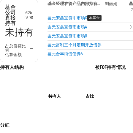
基金经理在管产品内部持有信息
刘丽娟
基
基金
2
公司
2026-
直接
06-30
鑫元安鑫宝货币市场D
本基金
持有
鑫元安鑫宝货币市场A
0
未持有
鑫元安鑫宝货币市场B
鑫元富利三个月定期开放债券
占总份额比
—
例
鑫元合丰纯债债券A
估算金额
—
持有人结构
被FOF持有情况
持有人
占比
分红