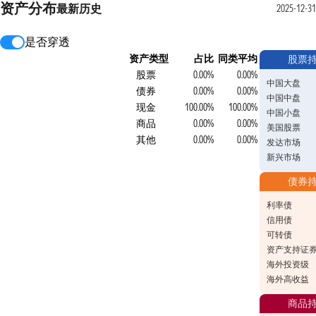
资产分布
最新
历史
2025-12-31
是否穿透
资产类型
占比
同类平均
股票
股票
0.00%
0.00%
中国大盘
债券
0.00%
0.00%
中国中盘
现金
100.00%
100.00%
中国小盘
商品
0.00%
0.00%
美国股票
其他
0.00%
0.00%
发达市场
新兴市场
债券
利率债
信用债
可转债
资产支持证
海外投资级
海外高收益
商品