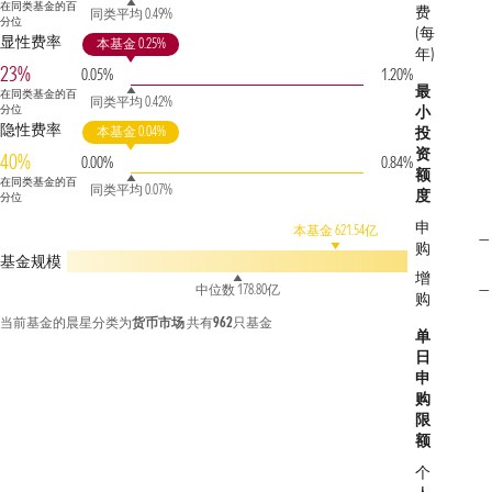
在同类基金的百
费
同类平均 0.49%
分位
(每
显性费率
本基金 0.25%
年)
23%
0.05%
1.20%
最
在同类基金的百
同类平均 0.42%
分位
小
隐性费率
本基金 0.04%
投
资
40%
0.00%
0.84%
额
在同类基金的百
同类平均 0.07%
度
分位
申
本基金 621.54亿
—
购
基金规模
增
—
中位数 178.80亿
购
当前基金的晨星分类为
货币市场
共有
962
只基金
单
日
申
购
限
额
个