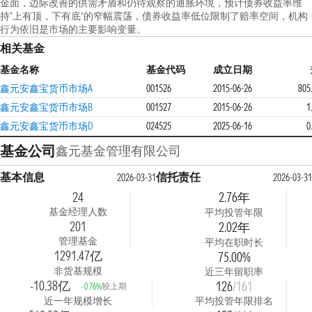
金面，边际改善的供需矛盾和仍待观察的通胀环境，预计债券收益率维
持“上有顶，下有底”的窄幅震荡，债券收益率低位限制了赔率空间，机构
行为依旧是市场的主要影响变量。
相关基金
基金名称
基金代码
成立日期
鑫元安鑫宝货币市场A
001526
2015-06-26
805
鑫元安鑫宝货币市场B
001527
2015-06-26
1
鑫元安鑫宝货币市场D
024525
2025-06-16
0
基金公司
鑫元基金管理有限公司
基本信息
信托责任
2026-03-31
2026-03-31
24
2.76年
基金经理人数
平均投管年限
201
2.02年
管理基金
平均在职时长
1291.47亿
75.00%
非货基规模
近三年留职率
-10.38亿
126
/161
较上期
-0.76%
近一年规模增长
平均投管年限排名