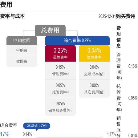
费用
费率与成本
购买费用
2025-12-31
费
总费用
用
信
申购赎回
综合费率 0.29%
息
0.25%
0.04%
申购费
管
显性费率
隐性费率
理
赎回费
费
0.15%
0.15%
0.04%
(每
管理费(年)
交易成本(估)
年)
0.05%
0.00%
托
管
托管费(年)
其它费用(估)
费
0.05%
0.05%
(每
年)
销售服务费(年)
销
售
综合费率
本基金 0.29%
服
17%
0.14%
1.47%
务
0.05%