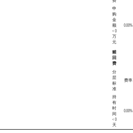
费
申
购
金
额
0.00%
< 0
万
元
赎
回
费
分
层
费率
标
准
持
有
时
0.00%
间
< 0
天