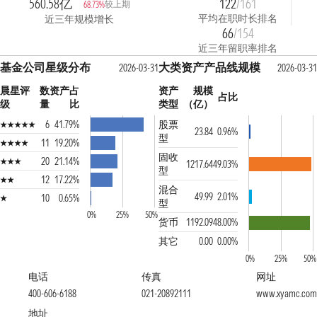
560.58亿
122
/161
较上期
68.73%
平均在职时长排名
近三年规模增长
66
/154
近三年留职率排名
基金公司星级分布
大类资产产品线规模
2026-03-31
2026-03-31
晨星评
数
资产占
资产
规模
占比
级
量
比
类型
（亿）
6
41.79%
股票
23.84
0.96%
型
11
19.20%
固收
20
21.14%
1217.64
49.03%
型
12
17.22%
混合
49.99
2.01%
10
0.65%
型
0%
25%
50%
货币
1192.09
48.00%
其它
0.00
0.00%
0%
25%
50%
电话
传真
网址
400-606-6188
021-20892111
www.xyamc.com
地址