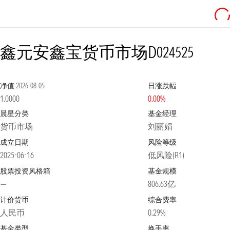
鑫元安鑫宝货币市场D
024525
净值
2026-08-05
日涨跌幅
1.0000
0.00%
晨星分类
基金经理
货币市场
刘丽娟
成立日期
风险等级
2025-06-16
低风险(R1)
股票投资风格箱
基金规模
—
806.63亿
计价货币
综合费率
人民币
0.29%
基金类型
换手率