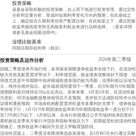
投资策略
该基金采取积极的投资策略，自上而下地进行投资管理。通过定性
分析和定量分析，形成对短期利率变化方向的预测；在此基础之
上，确定组合久期和类别资产配置比例；在此框架之下，通过把握
收益率曲线形变和无风险套利机会来进行品种选择。 （更多详情
请参见基金招募说明书）
业绩比较基准
同期活期存款利率（税后）
2026年第二季报
投资策略及运作分析
回顾二季度债券市场行情，各等级各期限债券收益率全线下行。在流动性
较为充裕及配置需求带动下，利率债层面，政金债表现整体好于国债，信
用债尤其是中等期限中低评级城投债表现仍较为亮眼，信用利差以压缩为
主，维持在相对低位。超长端表现明显强于一季度，但30年期与10年期国
债期限利差仍维持在50bp左右高位。具体来看，4月至6月初，在流动性极
为宽松、经济金融数据整体较弱且不及预期、美伊双方达成阶段性停火协
议缓和通胀预期、市场各机构配置需求旺盛等多重利好支撑下，债券收益
率持续下行，6月1日10年期国债收益率和30年期国债收益率一度分别下行
至1.70%和2.2%以下；6月初以来，在央行前期通过公开市场持续净回笼的
累积效应及季末月银行冲贷款和指标考核压力下，前期超宽松的流动性预
期修正，债券收益率小幅回升后进入窄幅震荡阶段。
流动性层面上，二季度没有降准降息政策落地，且4月和5月央行通过买断