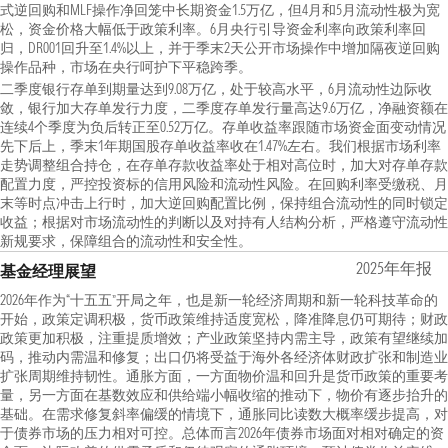
式逆回购和MLF操作净回笼中长期资金1.5万亿，但4月和5月流动性极为宽
松，资金价格大幅低于政策利率。6月央行引导资金利率向政策利率回
归，DR001回升至1.4%以上，并于季末2天公开市场操作中增加隔夜逆回购
操作品种，市场在央行呵护下平稳跨季。
二季度银行存单到期量达到9.08万亿，处于较高水平，6月流动性边际收
敛，银行加大存单发行力度，二季度存单发行量高达9.6万亿，净融资额在
连续4个季度为负后转正至0.52万亿。存单收益率跟随市场资金面变动情况
先下后上，季末1年期国股存单收益率收在1.47%左右。我们根据市场利率
走势调整组合持仓，在存单存款收益率处于相对高位时，加大对存单存款
配置力度，严控投资标的信用风险和流动性风险。在回购利率受缴税、月
末等时点冲击上行时，加大逆回购配置比例，保持组合流动性的同时锁定
收益；根据对市场流动性的判断以及对持有人结构分析，严格遵守流动性
新规要求，保障组合的流动性和安全性。
2025年年报
基金经理展望
2026年作为“十五五”开局之年，也是新一轮经济周期和新一轮科技革命的
开始，政策定调积极，货币政策维持适度宽松，降准降息仍可期待；财政
政策更加积极，注重提质增效；产业政策坚持内需主导，政策有望继续加
码，推动内需温和修复；出口仍将受益于海外各经济体财政扩张和制造业
扩张周期维持韧性。通胀方面，一方面物价温和回升是货币政策的重要考
量，另一方面在基数效应和供给端小幅收缩的推动下，物价有逐步抬升的
基础。在需求修复斜率偏缓的情境下，通胀同比读数大概率缓步提高，对
于债券市场的压力相对可控。总体而言2026年债券市场面对相对确定的资