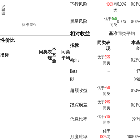
下行风险
0.00%
0.01%
100%
同
回报%
类
优于
46%
晨星风险
0.00%
0.00%
标准差%
同类
相对收益
基准
同类平均
性价比
同类表
本基
指标
现
金
本
同类表
同类
指标
基
优于
85%
现
平均
Alpha
0.23%
金
同类
Beta
1.17
—
R2
0.90
—
优于
85%
超额收益
0.24%
同类
优于
79%
跟踪误差
0.01%
同类
优于
91%
信息比率
29.71
同类
优于
月度胜率
100.00%
100%
同