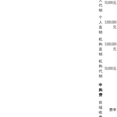
人
50,000元
代
销
个
人
3,000,000
元
直
销
机
构
3,000,000
元
直
销
机
构
50,000元
代
销
申
购
费
前
端
费率
收