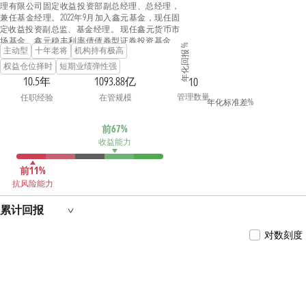
理有限公司固定收益投资部副总经理、总经理，
兼任基金经理。2022年9月加入鑫元基金，现任固
定收益投资副总监、基金经理。 现任鑫元货币市
场基金、鑫元稳丰利率债债券型证券投资基金、
年化回报 %
主动型
十年老将
机构持有极高
鑫元富利三个月定期开放债券型发起式证券投资
基金、鑫元合丰纯债债券型证券投资基金、鑫元
权益仓位择时
短期业绩弹性强
合享纯债债券型证券投资基金、鑫元安鑫宝货币
10.5年
1093.88亿
10
市场基金、鑫元佳享120天持有期债券型证券投资
管理数量
任职经验
在管规模
基金、鑫元中证同业存单AAA指数7天持有期证券投
年化标准差%
资基金、鑫元悦利定期开放债券型发起式证券投
资基金的基金经理。
前67%
收益能力
前11%
抗风险能力
累计回报
对数刻度