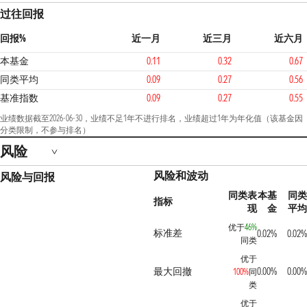
过往回报
回报%
近一月
近三月
近六月
本基金
0.11
0.32
0.67
同类平均
0.09
0.27
0.56
基准指数
0.09
0.27
0.55
业绩数据截至2026-06-30，业绩不足1年不进行排名，业绩超过1年为年化值（该基金因
分类限制，不参与排名）
风险
风险和波动
风险与回报
同类表
本基
同类
指标
现
金
平均
优于
46%
标准差
0.02%
0.02%
同类
优于
最大回撤
0.00%
0.00%
100%
同
类
优于