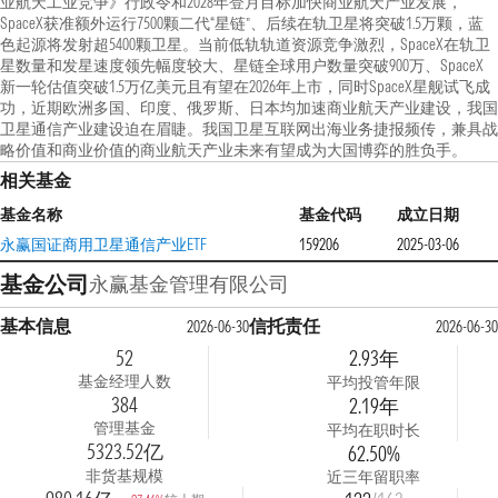
业航天工业竞争》行政令和2028年登月目标加快商业航天产业发展，
SpaceX获准额外运行7500颗二代“星链”、后续在轨卫星将突破1.5万颗，蓝
色起源将发射超5400颗卫星。当前低轨轨道资源竞争激烈，SpaceX在轨卫
星数量和发星速度领先幅度较大、星链全球用户数量突破900万、SpaceX
新一轮估值突破1.5万亿美元且有望在2026年上市，同时SpaceX星舰试飞成
功，近期欧洲多国、印度、俄罗斯、日本均加速商业航天产业建设，我国
卫星通信产业建设迫在眉睫。我国卫星互联网出海业务捷报频传，兼具战
略价值和商业价值的商业航天产业未来有望成为大国博弈的胜负手。
相关基金
基金名称
基金代码
成立日期
永赢国证商用卫星通信产业ETF
159206
2025-03-06
基金公司
永赢基金管理有限公司
基本信息
信托责任
2026-06-30
2026-06-30
52
2.93年
基金经理人数
平均投管年限
384
2.19年
管理基金
平均在职时长
5323.52亿
62.50%
非货基规模
近三年留职率