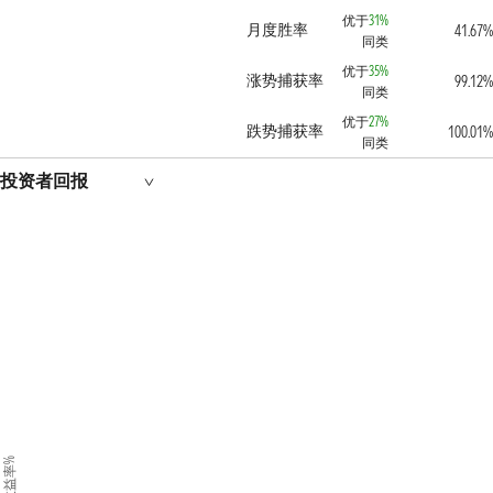
优于
31%
月度胜率
41.67%
同类
优于
35%
涨势捕获率
99.12%
同类
优于
27%
跌势捕获率
100.01%
同类
投资者回报
收益率%