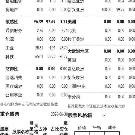
金融服务
0.00
1.10
-1.10
发达亚洲
0.00
0.04
-0.04
房地产
0.00
0.00
0.00
新兴亚洲
100.00
99.95
0.04
敏感性
96.39
97.69
-1.31
美洲
0.00
0.00
0.00
通信服务
2.76
0.00
2.76
北美
0.00
0.00
0.00
能源
0.00
0.00
0.00
拉丁美洲
0.00
0.00
0.00
工业
28.61
1.91
26.70
大欧洲地区
0.00
0.00
0.00
科技
65.01
95.79
-30.77
英国
0.00
0.00
0.00
防御性
0.00
0.00
0.00
发达欧洲
0.00
0.00
0.00
必选消费
0.00
0.00
0.00
新兴欧洲
0.00
0.00
0.00
医疗保健
0.00
0.00
0.00
非洲/中东
0.00
0.00
0.00
公用事业
0.00
0.00
0.00
未分类
0.00
0.00
0.00
基准指数为中证信息技术全收益指数
基准指数为中证信息技术全收益指数
重仓股票
2026-06-30
股票风格箱
晨
重
风
价值
平衡
成长
股票
星
占净
占比变
仓
股票名称
格
代码
行
值
动
季