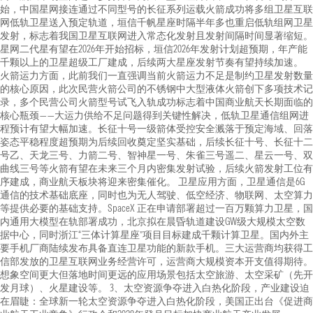
始，中国星网接连通过不同型号的长征系列运载火箭成功将多组卫星互联
网低轨卫星送入预定轨道，垣信千帆星座时隔半年多也重启低轨组网卫星
发射，标志着我国卫星互联网进入常态化发射且发射间隔时间显著缩短。
星网二代星有望在2026年开始招标，垣信2026年发射计划超预期，年产能
千颗以上的卫星超级工厂建成，后续两大星座发射节奏有望持续加速。
火箭运力方面，此前我们一直强调当前火箭运力不足是制约卫星发射数量
的核心原因，此次民营火箭公司的不锈钢中大型液体火箭创下多项技术记
录，多个民营公司火箭型号试飞入轨成功标志着中国商业航天长期面临的
核心瓶颈——大运力供给不足问题得到关键性解决，低轨卫星通信组网进
程预计有望大幅加速。长征十号一级箭体受控安全溅落于预定海域、回落
姿态平稳程度超预期为后续回收奠定坚实基础，后续长征十号、长征十二
号乙、天龙三号、力箭二号、智神星一号、朱雀三号遥二、星云一号、双
曲线三号等火箭有望在未来三个月内密集发射试验，后续火箭发射工位有
序建成，商业航天板块将迎来密集催化。 卫星应用方面，卫星通信是6G
通信的技术基础底座，同时也为无人驾驶、低空经济、物联网、太空算力
等提供必要的基础支持。SpaceX 正在申请部署超过一百万颗算力卫星，国
内通用大模型在轨部署成功，北京拟在晨昏轨道建设GW级大规模太空数
据中心，同时浙江“三体计算星座”项目目标建成千颗计算卫星。国内外主
要手机厂商陆续发布具备直连卫星功能的新款手机。三大运营商均获得工
信部发放的卫星互联网业务经营许可，运营商大规模资本开支值得期待。
想象空间更大但落地时间更远的应用场景包括太空旅游、太空采矿（先开
发月球）、火星建设等。 3、太空资源争夺进入白热化阶段，产业建设迫
在眉睫：全球新一轮太空资源争夺进入白热化阶段，美国正出台《促进商