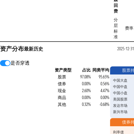
回
费
分
层
费率
标
准
资产分布
最新
历史
2025-12-31
是否穿透
资产类型
占比
同类平均
股票
股票
97.08%
95.65%
中国大盘
债券
0.00%
0.56%
中国中盘
现金
2.60%
4.47%
中国小盘
商品
0.00%
0.00%
美国股票
其他
0.32%
-0.68%
发达市场
新兴市场
债券
利率债