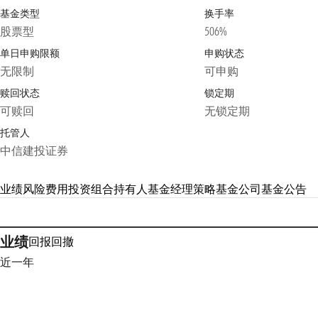
基金类型
换手率
股票型
506%
单日申购限额
申购状态
无限制
可申购
赎回状态
锁定期
可赎回
无锁定期
托管人
中信建投证券
业绩
风险
费用
投资组合
持有人
基金经理
策略
基金公司
基金公告
业绩
回报
回撤
近一年