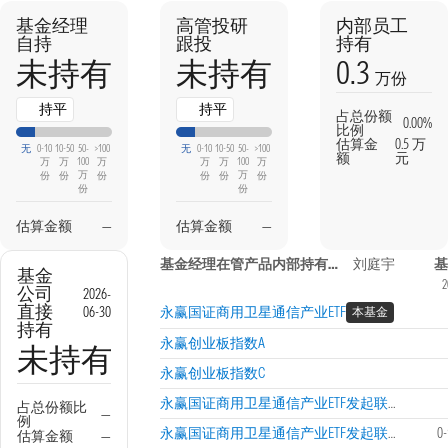
基金经理
高管投研
内部员工
自持
跟投
持有
0.3
未持有
未持有
万份
持平
持平
占总份额
0.00%
比例
估算金
0.5 万
无
0-10
10-50
50-
>100
无
0-10
10-50
50-
>100
额
元
万
万
100
万
万
万
100
万
万
万
份
份
份
份
份
份
份
份
估算金额
—
估算金额
—
基金经理在管产品内部持有信息
刘庭宇
基
基金
2
公司
2026-
直接
06-30
永赢国证商用卫星通信产业ETF
本基金
持有
永赢创业板指数A
未持有
永赢创业板指数C
永赢国证商用卫星通信产业ETF发起联接A
占总份额比
—
例
永赢国证商用卫星通信产业ETF发起联接C
0
估算金额
—