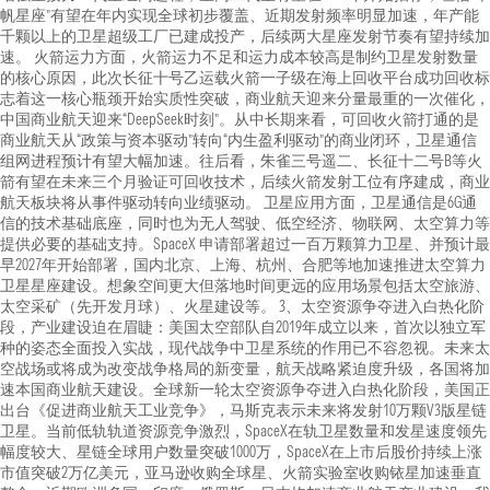
帆星座”有望在年内实现全球初步覆盖、近期发射频率明显加速，年产能
千颗以上的卫星超级工厂已建成投产，后续两大星座发射节奏有望持续加
速。 火箭运力方面，火箭运力不足和运力成本较高是制约卫星发射数量
的核心原因，此次长征十号乙运载火箭一子级在海上回收平台成功回收标
志着这一核心瓶颈开始实质性突破，商业航天迎来分量最重的一次催化，
中国商业航天迎来“DeepSeek时刻”。从中长期来看，可回收火箭打通的是
商业航天从“政策与资本驱动”转向“内生盈利驱动”的商业闭环，卫星通信
组网进程预计有望大幅加速。往后看，朱雀三号遥二、长征十二号B等火
箭有望在未来三个月验证可回收技术，后续火箭发射工位有序建成，商业
航天板块将从事件驱动转向业绩驱动。 卫星应用方面，卫星通信是6G通
信的技术基础底座，同时也为无人驾驶、低空经济、物联网、太空算力等
提供必要的基础支持。SpaceX 申请部署超过一百万颗算力卫星、并预计最
早2027年开始部署，国内北京、上海、杭州、合肥等地加速推进太空算力
卫星星座建设。想象空间更大但落地时间更远的应用场景包括太空旅游、
太空采矿（先开发月球）、火星建设等。 3、太空资源争夺进入白热化阶
段，产业建设迫在眉睫：美国太空部队自2019年成立以来，首次以独立军
种的姿态全面投入实战，现代战争中卫星系统的作用已不容忽视。未来太
空战场或将成为改变战争格局的新变量，航天战略紧迫度升级，各国将加
速本国商业航天建设。全球新一轮太空资源争夺进入白热化阶段，美国正
出台《促进商业航天工业竞争》，马斯克表示未来将发射10万颗V3版星链
卫星。当前低轨轨道资源竞争激烈，SpaceX在轨卫星数量和发星速度领先
幅度较大、星链全球用户数量突破1000万，SpaceX在上市后股价持续上涨
市值突破2万亿美元，亚马逊收购全球星、火箭实验室收购铱星加速垂直