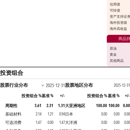
信用债
可转债
资产支持证
海外投资级
海外高收益
商品
原油
黄金
其他商品
投资组合
股票行业分布
股票地区分布
2025-12-31
2025-12-31
投资组合 %
基准 %
+/-
投资组合 %
基准 %
+/-
周期性
3.61
2.31
1.31
大亚洲地区
100.00
100.00
0.00
基础材料
2.14
1.21
0.94
日本
0.00
0.00
0.00
可选消费
1.47
0.00
1.47
大洋洲
0.00
0.00
0.00