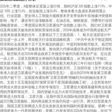
2026年二季度，A股整体呈震荡上涨行情，期间沪深 300 指数上涨11.9%，中
证 1000 上涨15.6%，创业板指上涨36.4%，整体来看大盘成长风格明显占
优。行业层面，受全球人工智能大规模资本开支带动和中东地缘冲突缓和
影响，电子、通信等行业涨幅靠前，石油石化、钢铁煤炭、消费等行业回
调幅度靠前。二季度国证商用卫星通信产业指数上涨6.3%。 我们对卫星通
信及商业航天板块的长期前景保持乐观，2026年或将成为中国商业航天产
业迎来加速发展的元年，主要有以下三方面原因： 1、航天在顶层设计中
定位进一步上升，商业航天行业或迎战略机遇：《中共中央关于制定国民
经济和社会发展第十五个五年规划的建议》中提到加快航空航天、低空经
济等战略性新兴产业集群发展，推动第六代移动通信等成为新的经济增长
点。航空航天在2026年两会政府工作报告中被列为新兴支柱产业、定位进
一步上升；卫星互联网首次单独列为新基建重点，从“商业航天”中独立、
优先级大幅提升。国家航天局发布商业航天相关的三年行动计划和《商业
航天标准体系（1.0版）》、并设立商业航天司。工信部印发《关于优化业
务准入促进卫星通信产业发展的指导意见》，提出到2030年将发展卫星通
信用户超千万，近期发布通知将“卫星互联网”明确列为6G的融合技术方
向。文昌十五五规划提到“保障‘百箭千星’国家级战略工程”。上交所发布针
对商业火箭企业科创板上市的专项指引。卫星通信大规模基建和商业化应
用的序幕即将拉开。 2、国内突破大运力火箭可回收技术，商业航天发展
即将进入快车道： 卫星方面，近期中国又向国际电信联盟合计新增申请
超20万颗卫星频轨，国内商业航天市场空间进一步打开。两大巨型星座方
面，我国卫星互联网进入常态化发射且发射间隔时间显著缩短。星网一代
增强星接力一代星组网进程，星网二代星有望在2026年开始招标，垣信“千