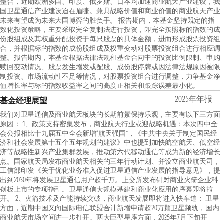
整合，近期欧洲多国、印度、俄罗斯、日本均加速商业航天产业建设，我
国卫星通信产业建设迫在眉睫。兼具战略价值和商业价值的商业航天产业
未来有望成为未来大国博弈的胜负手。 报告期内，本基金坚持既定的指
数化投资策略，主要采取完全复制法进行投资，即完全按照标的指数的成
份股组成及其权重分配投资于每只股票的具体金额，进而形成股票投资组
合，并根据标的指数的成份股组成及权重变动对股票投资组合进行相应调
整。报告期内，本基金根据法律法规和基金合同中的投资比例限制、申购
赎回变动情况、股票发生增发或配股、成份股停牌或因法律法规原因被限
制投资、市场流动性不足等情况，对股票投资组合进行调整，力争基金净
值增长率与标的指数收益率之间的高度正相关和跟踪误差最小化。
2025年年报
基金经理展望
我们对卫星通信及商业航天板块的长期前景保持乐观，主要有以下三方面
原因： 1、政策支持密集发布，商业航天行业或迎战略机遇：本次四中全
会公报相比十九届五中全会新增“航天强国”，《中共中央关于制定国民经
济和社会发展第十五个五年规划的建议》中也提到加快航空航天、低空经
济等战略性新兴产业集群发展，推动第六代移动通信等成为新的经济增长
点。国家航天局发布商业航天相关的三年行动计划、并设立商业航天司，
工信部印发《关于优化业务准入促进卫星通信产业发展的指导意见》，提
出到2030年将发展卫星通信用户超千万。上交所发布针对商业火箭企业科
创板上市的专项指引。卫星通信大规模基建和商业化应用的序幕即将拉
开。 2、火箭技术及产能持续突破，商业航天发展即将进入快车道： 卫星
方面，近期中国又向国际电信联盟合计新增申请超20万颗卫星频轨，国内
商业航天市场空间进一步打开。两大巨型星座方面，2025年7月下旬开