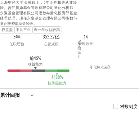
上海财经大学金融硕士，6年证券相关从业经
验。曾任鹏扬基金管理有限公司量化分析师，
永赢基金管理有限公司指数与量化投资部基金
经理助理。现任永赢基金管理有限公司指数与
量化投资部基金经理。
权益型
不足三年
近一年收益较高
3年
353.32亿
14
年化回报 %
管理数量
任职经验
在管规模
前45%
收益能力
年化标准差%
前80%
抗风险能力
累计回报
对数刻度