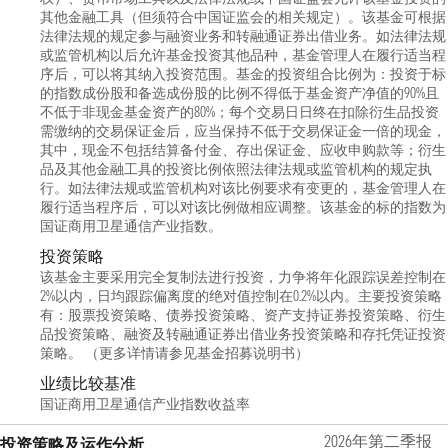
其他金融工具（但须符合中国证监会的相关规定）。该基金可根据
法律法规的规定参与融资业务和转融通证券出借业务。如法律法规
或监管机构以后允许基金投资其他品种，基金管理人在履行适当程
序后，可以将其纳入投资范围。基金的投资组合比例为：投资于标
的指数成份股和备选成份股的比例不得低于基金资产净值的90%且
不低于非现金基金资产的80%；每个交易日日终在扣除衍生品投资
需缴纳的交易保证金后，应当保持不低于交易保证金一倍的现金，
其中，现金不包括结算备付金、存出保证金、应收申购款等；衍生
品及其他金融工具的投资比例依照法律法规或监管机构的规定执
行。如法律法规或监管机构对该比例要求有变更的，基金管理人在
履行适当程序后，可以对该比例做相应调整。该基金的标的指数为
国证商用卫星通信产业指数。
投资策略
该基金主要采用完全复制法进行投资，力争将年化跟踪误差控制在
2%以内，日均跟踪偏离度的绝对值控制在0.2%以内。主要投资策略
有：股票投资策略、债券投资策略、资产支持证券投资策略、衍生
品投资策略、融资及转融通证券出借业务投资策略和存托凭证投资
策略。 （更多详情请参见基金招募说明书）
业绩比较基准
国证商用卫星通信产业指数收益率
2026年第二季报
投资策略及运作分析