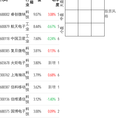
箱
大盘
业
度
股票风
科
睿创微纳
688002
9.07%
3.08%
5
中盘
格
技
工
航天电子
600879
8.44%
-0.67%
5
小盘
业
工
中国卫星
600118
7.60%
-0.24%
6
业
科
复旦微电
688385
3.81%
0.13%
6
技
科
火炬电子
新增
603678
3.80%
1
技
科
上海瀚讯
300762
3.79%
0.68%
6
技
科
信科移动
新增
688387
3.62%
1
技
科
信维通信
300136
3.12%
-1.40%
3
技
科
国博电子
688375
3.00%
0.09%
2
技