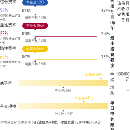
售
综合费率
本基金 1.27%
该份额
服
不收取
52%
0.23%
4.92%
务
销售服
在同类基金的百
费
同类平均 1.38%
务费
分位
(每
显性费率
本基金 0.60%
年)
23%
0.20%
2.20%
最
在同类基金的百
同类平均 0.78%
分位
小
隐性费率
本基金 0.67%
投
资
67%
0.02%
3.62%
额
在同类基金的百
同类平均 0.60%
度
分位
申
1,000,000
本基金 506%
元
购
换手率
增
—
中位数 61%
购
本基金 6.40亿
单
基金规模
日
申
中位数 2.55亿
购
当前基金的晨星分类为
行业股票-科技、传媒及通讯
共有
900
只基金
限