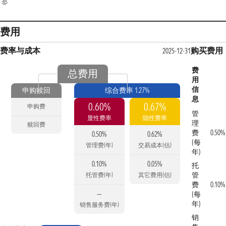
费用
费率与成本
购买费用
2025-12-31
费
总费用
用
信
申购赎回
综合费率 1.27%
息
0.60%
0.67%
申购费
管
显性费率
隐性费率
理
赎回费
费
0.50%
0.50%
0.62%
(每
管理费(年)
交易成本(估)
年)
0.10%
0.05%
托
管
托管费(年)
其它费用(估)
费
0.10%
—
(每
年)
销售服务费(年)
销