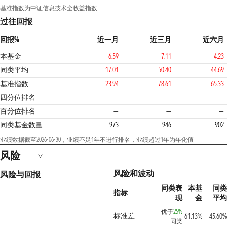
基准指数为中证信息技术全收益指数
过往回报
回报%
近一月
近三月
近六月
本基金
6.59
7.11
4.23
同类平均
17.01
50.40
44.69
基准指数
23.94
78.61
65.33
3
四分位排名
—
—
—
百分位排名
—
—
—
同类基金数量
973
946
902
业绩数据截至2026-06-30，业绩不足1年不进行排名，业绩超过1年为年化值
风险
风险和波动
风险与回报
同类表
本基
同类
指标
现
金
平均
优于
25%
标准差
61.13%
45.60%
同类