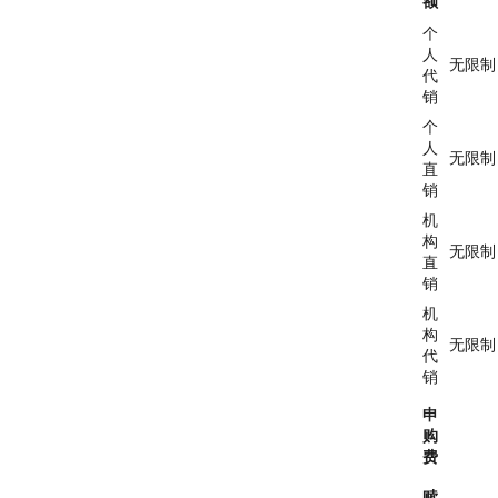
额
个
人
无限制
代
销
个
人
无限制
直
销
机
构
无限制
直
销
机
构
无限制
代
销
申
购
费
赎