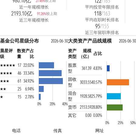
980.16亿
122
/163
较上期
27.46%
近一年规模增长
平均投管年限排名
2193.10亿
118
/163
较上期
91.26%
平均在职时长排名
近三年规模增长
95
/155
近三年留职率排名
基金公司星级分布
大类资产产品线规模
2026-06-30
2026-06-30
晨星评
数
资产占
资产
规模
占比
级
量
比
类型
（亿）
17
22.02%
股票
361.39
4.83%
型
46
33.34%
固收
61
34.92%
3033.55
40.57%
型
25
6.94%
混合
1928.58
25.79%
15
2.78%
型
0%
20%
40%
货币
2153.59
28.80%
其它
0.00
0.00%
0%
25%
50%
电话
传真
网址