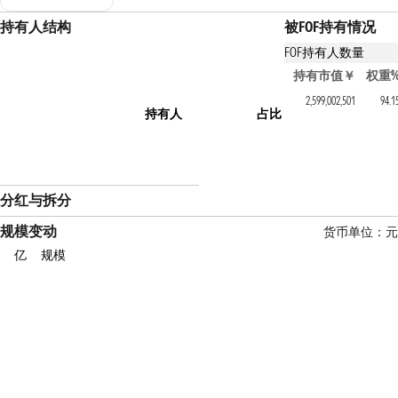
持有人结构
被FOF持有情况
FOF持有人数量
持有该基金的FOF产
持有市值￥
权重
永赢国证商用卫星通信产
2,599,002,501
94.1
持有人
占比
分红与拆分
规模变动
货币单位：元
亿
规模