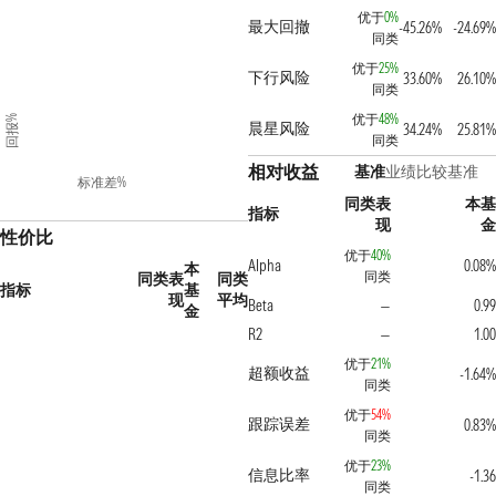
优于
0%
最大回撤
-45.26%
-24.69%
同类
优于
25%
下行风险
33.60%
26.10%
同类
优于
48%
回报%
晨星风险
34.24%
25.81%
同类
相对收益
基准
业绩比较基准
标准差%
同类表
本基
指标
现
金
性价比
优于
40%
Alpha
0.08%
本
同类
同类表
同类
指标
基
现
平均
Beta
0.99
—
金
R2
1.00
—
优于
21%
超额收益
-1.64%
同类
优于
54%
跟踪误差
0.83%
同类
优于
23%
信息比率
-1.36
同类