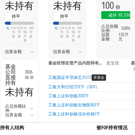
100
未持有
未持有
份
-98.70%
减持
持平
持平
占总份额
0.00%
无
0-10
10-50
50-
>100
无
0-10
10-50
50-
>100
比例
万
万
100
万
万
万
100
万
估算
178.79
万
万
份
份
份
份
份
份
金额
元
份
份
估算金额
—
估算金额
—
基金经理在管产品内部持有信息
史宝珖
基
基金
2
公司
2026-
直接
06-30
工银国证半导体芯片ETF
本基金
持有
工银大和日经225ETF（QDII）
未持有
工银上证科创板200ETF
工银上证科创板生物医药ETF
占总份额比
—
例
工银上证科创板综合价格ETF
估算金额
—
持有人结构
被FOF持有情况