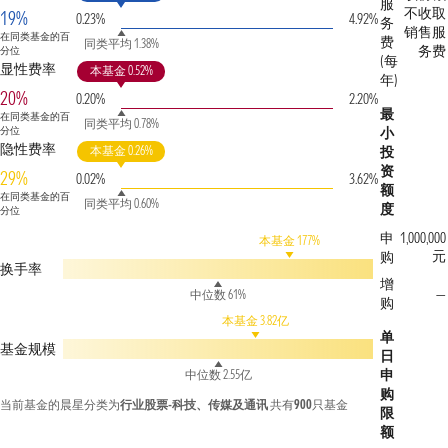
服
不收取
19%
0.23%
4.92%
务
销售服
在同类基金的百
费
同类平均 1.38%
务费
分位
(每
显性费率
本基金 0.52%
年)
20%
0.20%
2.20%
最
在同类基金的百
同类平均 0.78%
分位
小
隐性费率
本基金 0.26%
投
资
29%
0.02%
3.62%
额
在同类基金的百
同类平均 0.60%
度
分位
申
1,000,000
本基金 177%
元
购
换手率
增
—
中位数 61%
购
本基金 3.82亿
单
基金规模
日
申
中位数 2.55亿
购
当前基金的晨星分类为
行业股票-科技、传媒及通讯
共有
900
只基金
限
额