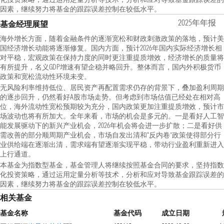
因素，继续努力将基金的跟踪误差控制在较低水平。
2025年年报
基金经理展望
海外增长方面，随着金融条件的逐渐宽松和财政刺激政策的落地，预计美
国经济增长动能将逐渐修复。国内方面，预计2026年国内实际经济增长相
对平稳，宏观政策在保持力度的同时更注重提质增效，经济增长的质量将
有所提升，名义GDP增速有望企稳并略回升。整体而言，国内外积极货币
政策和宽松流动性环境未变。
无风险利率维持低位、居民资产再配置需求仍存的背景下，叠加盈利周期
的逐步回升，仍然看好A股市场走势。但考虑到市场估值已经处在相对高
位，海外流动性宽松预期较为充分，国内政策更加注重提质增效，预计市
场波动也将有所加大。全年来看，市场的机会是多元的。一是看好人工智
能发展驱动下的新兴产业机会，2026年机会将会进一步扩散；二是看好供
需改善的部分顺周期产业机会，市场自发出清和“反内卷”政策使得部分行
业供给端在逐渐出清，需求端有望逐渐实现平稳，带动行业盈利重新进入
上行通道。
本基金为指数型基金，基金管理人将继续按照基金合同的要求，坚持指数
化投资策略，通过运用定量分析等技术，分析和应对导致基金跟踪误差的
因素，继续努力将基金的跟踪误差控制在较低水平。
相关基金
基金名称
基金代码
成立日期