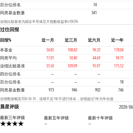
百分位排名
74
同类基金数量
341
业绩比较基准为国证半导体芯片指数收益率x100.0%
过往回报
回报%
近一月
近三月
近六月
近一年
本基金
34.85
108.42
96.32
178.04
同类平均
17.01
50.40
44.69
94.71
业绩比较基准
35.50
109.09
95.97
175.52
1
1
四分位排名
—
—
—
百分位排名
—
—
—
18
同类基金数量
973
946
902
746
业绩数据截至2026-06-30，业绩不足1年不进行排名，业绩超过1年为年化值
晨星评级
2026-06
最新三年评级
最新五年评级
最新十年评级
—
—