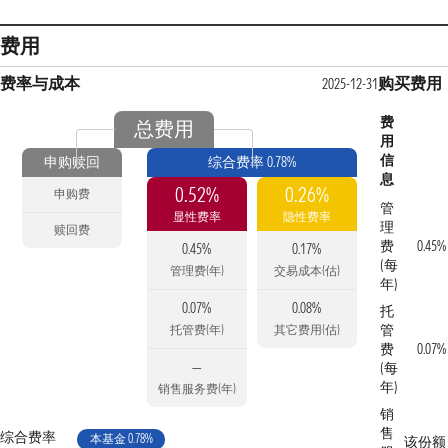
费用
费率与成本
购买费用
2025-12-31
费
总费用
用
信
申购赎回
综合费率 0.78%
息
0.52%
0.26%
申购费
管
显性费率
隐性费率
理
赎回费
费
0.45%
0.45%
0.17%
(每
管理费(年)
交易成本(估)
年)
0.07%
0.08%
托
管
托管费(年)
其它费用(估)
费
0.07%
—
(每
年)
销售服务费(年)
销
售
综合费率
本基金 0.78%
该份额