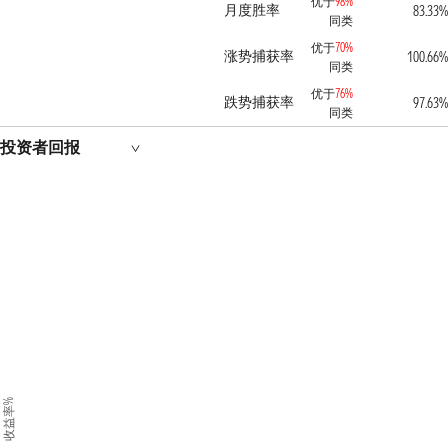
优于
98%
月度胜率
83.33%
同类
优于
70%
涨势捕获率
100.66%
同类
优于
76%
跌势捕获率
97.63%
同类
投资者回报
收益率%