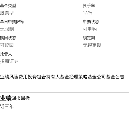
基金类型
换手率
股票型
177%
单日申购限额
申购状态
无限制
可申购
赎回状态
锁定期
可赎回
无锁定期
托管人
招商证券
业绩
风险
费用
投资组合
持有人
基金经理
策略
基金公司
基金公告
业绩
回报
回撤
近三年