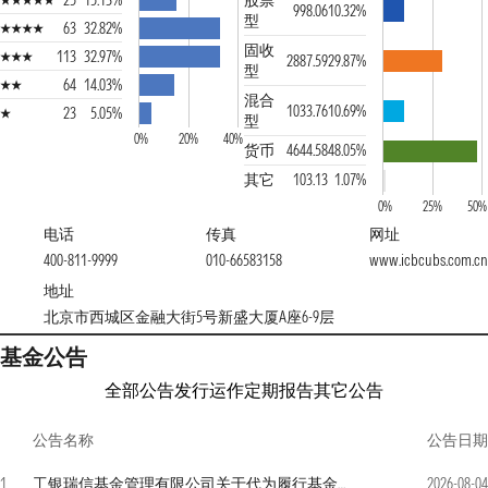
25
15.13%
股票
998.06
10.32%
型
63
32.82%
固收
113
32.97%
2887.59
29.87%
型
64
14.03%
混合
1033.76
10.69%
23
5.05%
型
0%
20%
40%
货币
4644.58
48.05%
其它
103.13
1.07%
0%
25%
50%
电话
传真
网址
400-811-9999
010-66583158
www.icbcubs.com.cn
地址
北京市西城区金融大街5号新盛大厦A座6-9层
基金公告
全部公告
发行运作
定期报告
其它公告
公告名称
公告日期
1
工银瑞信基金管理有限公司关于代为履行基金经理职责情况的公告
2026-08-04