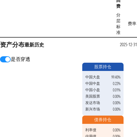
回
费
分
层
费率
标
准
资产分布
最新
历史
2025-12-31
是否穿透
股票持仓
中国大盘
99.40%
中国中盘
0.22%
中国小盘
0.01%
美国股票
0.00%
发达市场
0.00%
新兴市场
0.00%
债券持仓
利率债
0.00%
信用债
0.00%