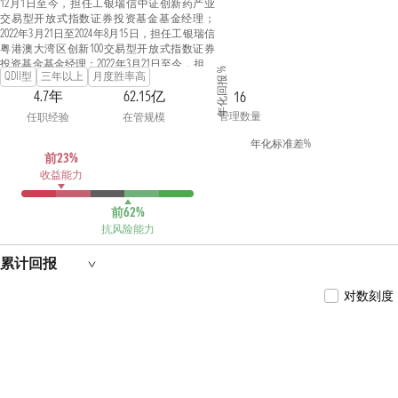
12月1日至今，担任工银瑞信中证创新药产业
交易型开放式指数证券投资基金基金经理；
2022年3月21日至2024年8月15日，担任工银瑞信
粤港澳大湾区创新100交易型开放式指数证券
投资基金基金经理；2022年3月21日至今，担任
年化回报 %
QDII型
三年以上
月度胜率高
工银瑞信粤港澳大湾区创新100交易型开放式
指数证券投资基金联接基金基金经理；2022年3
4.7年
62.15亿
16
月21日至今，担任工银瑞信中证线上消费主题
管理数量
任职经验
在管规模
交易型开放式指数证券投资基金基金经理；
2022年12月22日至今，担任工银瑞信国证半导
年化标准差%
体芯片交易型开放式指数证券投资基金基金经
前23%
理；2023年1月4日至今，担任工银瑞信中证沪
收益能力
港深互联网交易型开放式指数证券投资基金发
起式联接基金基金经理；2023年1月4日至今，
前62%
担任工银瑞信中证沪港深互联网交易型开放式
抗风险能力
指数证券投资基金基金经理；2023年2月17日至
今，担任工银瑞信中证稀有金属主题交易型开
放式指数证券投资基金基金经理；2023年3月30
累计回报
日至今，担任工银瑞信中证港股通高股息精选
交易型开放式指数证券投资基金基金经理；
对数刻度
2023年7月27日至今，担任工银瑞信中证国新央
企现代能源交易型开放式指数证券投资基金基
金经理；2023年9月22日至今，担任工银瑞信中
证稀有金属主题交易型开放式指数证券投资基
金发起式联接基金基金经理；2023年9月27日至
今，担任工银瑞信中证创新药产业交易型开放
式指数证券投资基金发起式联接基金基金经