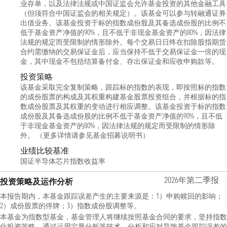
业存单，以及法律法规或中国证监会允许基金投资的其他金融工具
（但须符合中国证监会的相关规定）。该基金可以参与转融通证券
出借业务。该基金投资于标的指数成份股及其备选成份股的比例不
低于基金资产净值的90%，且不低于非现金基金资产的80%，因法律
法规的规定而受限制的情形除外。每个交易日日终在扣除股指期货
合约需缴纳的交易保证金后，应当保持不低于交易保证金一倍的现
金，其中现金不包括结算备付金、存出保证金和应收申购款等。
投资策略
该基金采取完全复制策略，跟踪标的指数的表现，即按照标的指数
的成份股票的构成及其权重构建基金股票投资组合，并根据标的指
数成份股票及其权重的变动进行相应调整。该基金投资于标的指数
成份股及其备选成份股的比例不低于基金资产净值的90%，且不低
于非现金基金资产的80%，因法律法规的规定而受限制的情形除
外。 （更多详情请参见基金招募说明书）
业绩比较基准
国证半导体芯片指数收益率
2026年第二季报
投资策略及运作分析
本报告期内，本基金跟踪误差产生的主要来源是：1）申购赎回的影响；
2）成份股票的停牌；3）指数成份股调整等。
本基金为指数型基金，基金管理人将继续按照基金合同的要求，坚持指数
化投资策略，通过运用定量分析等技术，分析和应对导致基金跟踪误差的