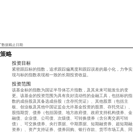
理；2023年10月19日至今，担任工银瑞信中证
消费龙头交易型开放式指数证券投资基金基金
经理；2023年12月22日至今，担任工银瑞信中
证100交易型开放式指数证券投资基金基金经
理；2024年5月30日至今，担任工银瑞信中证沪
深港黄金产业股票交易型开放式指数证券投资
基金基金经理；2024年8月8日至今，担任工银
瑞信上证科创板生物医药交易型开放式指数证
券投资基金基金经理。
*数据截止日期:
策略
投资目标
紧密跟踪标的指数，追求跟踪偏离度和跟踪误差的最小化，力争实
现与标的指数表现相一致的长期投资收益。
投资范围
该基金标的指数为国证半导体芯片指数，及其未来可能发生的变
更。该基金的投资范围为具有良好流动性的金融工具，包括标的指
数的成份股及其备选成份股（含存托凭证）、其他股票（包括主
板、创业板及其他中国证监会允许基金投资的股票、存托凭证）、
股指期货、债券（包括国债、地方政府债、政府支持机构债券、金
融债、企业债、公司债、次级债、可转换债券（含分离交易可转
债）、可交换债券、央行票据、中期票据、短期融资券、超短期融
资券）、资产支持证券、债券回购、银行存款、货币市场工具、同