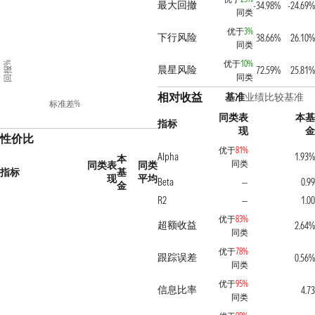
最大回撤
-34.98%
-24.69%
同类
优于
3%
下行风险
38.66%
26.10%
同类
优于
10%
回报%
晨星风险
72.59%
25.81%
同类
相对收益
基准
业绩比较基准
标准差%
同类表
本基
指标
现
金
性价比
优于
81%
Alpha
1.93%
本
同类
同类表
同类
指标
基
现
平均
Beta
0.99
—
金
R2
1.00
—
优于
83%
超额收益
2.64%
同类
优于
78%
跟踪误差
0.56%
同类
优于
95%
信息比率
4.73
同类