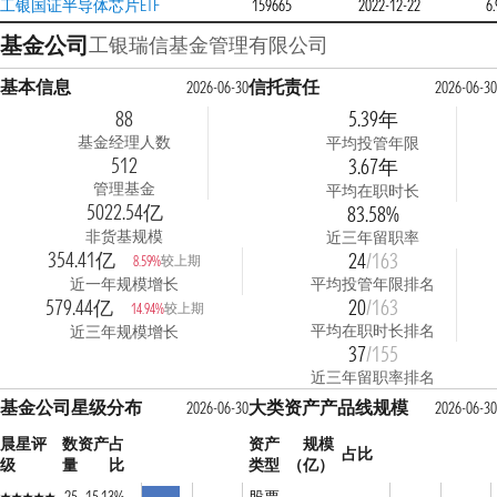
工银国证半导体芯片ETF
159665
2022-12-22
6
基金公司
工银瑞信基金管理有限公司
基本信息
信托责任
2026-06-30
2026-06-30
88
5.39年
基金经理人数
平均投管年限
512
3.67年
管理基金
平均在职时长
5022.54亿
83.58%
非货基规模
近三年留职率
354.41亿
24
/163
较上期
8.59%
近一年规模增长
平均投管年限排名
579.44亿
20
/163
较上期
14.94%
平均在职时长排名
近三年规模增长
37
/155
近三年留职率排名
基金公司星级分布
大类资产产品线规模
2026-06-30
2026-06-30
晨星评
数
资产占
资产
规模
占比
级
量
比
类型
（亿）