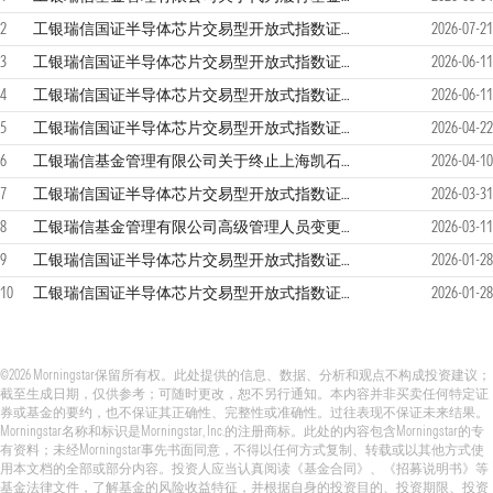
2
工银瑞信国证半导体芯片交易型开放式指数证券投资基金2026年第2季度报告
2026-07-21
3
工银瑞信国证半导体芯片交易型开放式指数证券投资基金招募说明书更新
2026-06-11
4
工银瑞信国证半导体芯片交易型开放式指数证券投资基金基金产品资料概要更新
2026-06-11
5
工银瑞信国证半导体芯片交易型开放式指数证券投资基金2026年第1季度报告
2026-04-22
6
工银瑞信基金管理有限公司关于终止上海凯石财富基金销售有限公司办理本公司旗下基金相关销售业务及后续投资者服务措施的公告
2026-04-10
7
工银瑞信国证半导体芯片交易型开放式指数证券投资基金2025年年度报告
2026-03-31
8
工银瑞信基金管理有限公司高级管理人员变更公告
2026-03-11
9
工银瑞信国证半导体芯片交易型开放式指数证券投资基金更新的招募说明书（2026年第1号）
2026-01-28
10
工银瑞信国证半导体芯片交易型开放式指数证券投资基金基金产品资料概要更新
2026-01-28
©2026 Morningstar保留所有权。此处提供的信息、数据、分析和观点不构成投资建议；
截至生成日期，仅供参考；可随时更改，恕不另行通知。本内容并非买卖任何特定证
券或基金的要约，也不保证其正确性、完整性或准确性。过往表现不保证未来结果。
Morningstar名称和标识是Morningstar, Inc.的注册商标。此处的内容包含Morningstar的专
有资料；未经Morningstar事先书面同意，不得以任何方式复制、转载或以其他方式使
用本文档的全部或部分内容。投资人应当认真阅读《基金合同》、《招募说明书》等
基金法律文件，了解基金的风险收益特征，并根据自身的投资目的、投资期限、投资