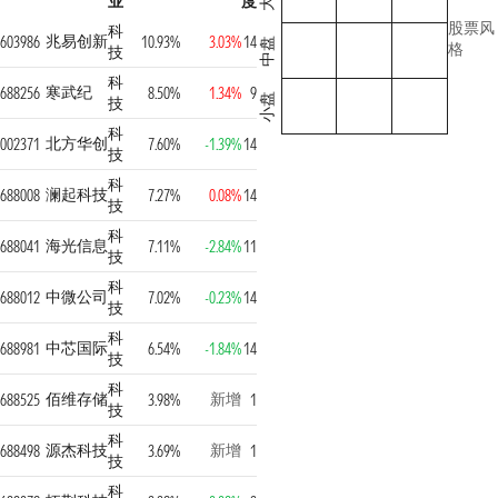
业
度
股票风
科
兆易创新
603986
10.93%
3.03%
14
中盘
格
技
科
寒武纪
688256
8.50%
1.34%
9
小盘
技
科
北方华创
002371
7.60%
-1.39%
14
技
科
澜起科技
688008
7.27%
0.08%
14
技
科
海光信息
688041
7.11%
-2.84%
11
技
科
中微公司
688012
7.02%
-0.23%
14
技
科
中芯国际
688981
6.54%
-1.84%
14
技
科
佰维存储
新增
688525
3.98%
1
技
科
源杰科技
新增
688498
3.69%
1
技
科