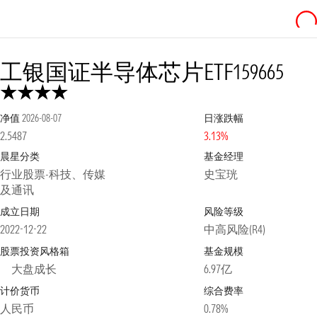
工银国证半导体芯片ETF
159665
净值
2026-08-07
日涨跌幅
2.5487
3.13%
晨星分类
基金经理
行业股票-科技、传媒
史宝珖
及通讯
成立日期
风险等级
2022-12-22
中高风险(R4)
股票投资风格箱
基金规模
大盘成长
6.97亿
计价货币
综合费率
人民币
0.78%