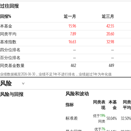
过往回报
回报%
近一月
近三月
本基金
15.96
42.55
同类平均
7.89
20.60
基准指数
16.63
32.98
四分位排名
—
—
百分位排名
—
—
同类基金数量
462
449
业绩数据截至2026-06-30，业绩不足1年不进行排名，业绩超过1年为年化值
风险
风险和波动
风险与回报
同类表
本基
同类
指标
现
金
平均
优于
19%
标准差
50.04%
32.50%
同类
优于
7%