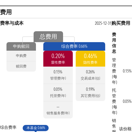
费用
费率与成本
购买费用
2025-12-31
费
总费用
用
信
申购赎回
综合费率 0.66%
息
0.20%
0.46%
申购费
管
显性费率
隐性费率
理
赎回费
费
0.15%
0.15%
0.26%
(每
管理费(年)
交易成本(估)
年)
0.05%
0.19%
托
管
托管费(年)
其它费用(估)
费
0.05%
—
(每
年)
销售服务费(年)
销
售
综合费率
本基金 0.66%
该份额
服