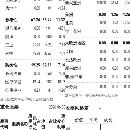
新兴亚洲
100.00
98.74
1.26
房地产
0.00
1.04
-1.04
美洲
0.00
1.26
-1.26
敏感性
67.24
55.92
11.32
北美
0.00
1.26
-1.26
通信服务
0.00
4.01
-4.01
拉丁美洲
0.00
0.00
0.00
能源
0.00
0.00
0.00
大欧洲地区
0.00
0.00
0.00
工业
21.96
14.23
7.73
英国
0.00
0.00
0.00
科技
45.28
37.67
7.61
发达欧洲
0.00
0.00
0.00
防御性
19.25
12.11
7.14
新兴欧洲
0.00
0.00
0.00
必选消费
0.00
1.68
-1.68
非洲/中东
0.00
0.00
0.00
医疗保健
19.04
9.02
10.02
未分类
0.00
0.00
0.00
公用事业
0.21
1.41
-1.20
基准指数为中证500成长全收益指数
基准指数为中证500成长全收益指数
重仓股票
2026-06-30
股票风格箱
晨
重
风
价值
平衡
成长
股票
星
占净
占比变
仓
股票名称
格
代码
行
值
动
季
箱