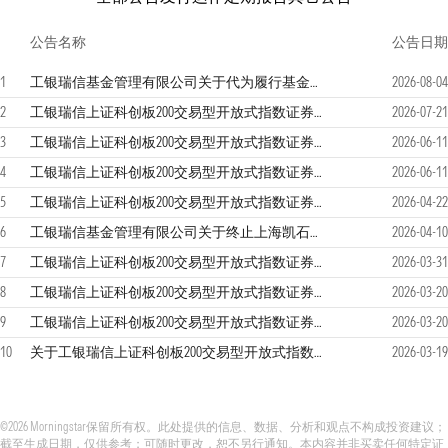
公告名称
公告日期
1
工银瑞信基金管理有限公司关于代为履行基金经理职责情况的公告
2026-08-04
2
工银瑞信上证科创板200交易型开放式指数证券投资基金2026年第2季度报告
2026-07-21
3
工银瑞信上证科创板200交易型开放式指数证券投资基金招募说明书更新
2026-06-11
4
工银瑞信上证科创板200交易型开放式指数证券投资基金基金产品资料概要更新
2026-06-11
5
工银瑞信上证科创板200交易型开放式指数证券投资基金2026年第1季度报告
2026-04-22
6
工银瑞信基金管理有限公司关于终止上海凯石财富基金销售有限公司办理本公司旗下基金相关销售业务及后续投资者服务措施的公告
2026-04-10
7
工银瑞信上证科创板200交易型开放式指数证券投资基金2025年年度报告
2026-03-31
8
工银瑞信上证科创板200交易型开放式指数证券投资基金更新的招募说明书（2026年第2号）
2026-03-20
9
工银瑞信上证科创板200交易型开放式指数证券投资基金基金产品资料概要更新
2026-03-20
10
关于工银瑞信上证科创板200交易型开放式指数证券投资基金变更基金经理的公告
2026-03-19
©2026 Morningstar保留所有权。此处提供的信息、数据、分析和观点不构成投资建议；
截至生成日期，仅供参考；可随时更改，恕不另行通知。本内容并非买卖任何特定证