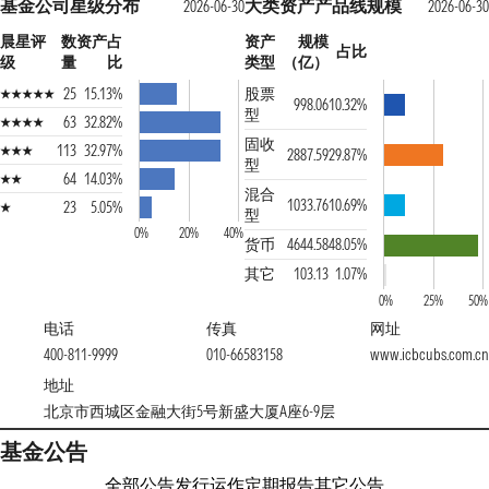
基金公司星级分布
大类资产产品线规模
2026-06-30
2026-06-30
晨星评
数
资产占
资产
规模
占比
级
量
比
类型
（亿）
25
15.13%
股票
998.06
10.32%
型
63
32.82%
固收
113
32.97%
2887.59
29.87%
型
64
14.03%
混合
1033.76
10.69%
23
5.05%
型
0%
20%
40%
货币
4644.58
48.05%
其它
103.13
1.07%
0%
25%
50%
电话
传真
网址
400-811-9999
010-66583158
www.icbcubs.com.cn
地址
北京市西城区金融大街5号新盛大厦A座6-9层
基金公告
全部公告
发行运作
定期报告
其它公告