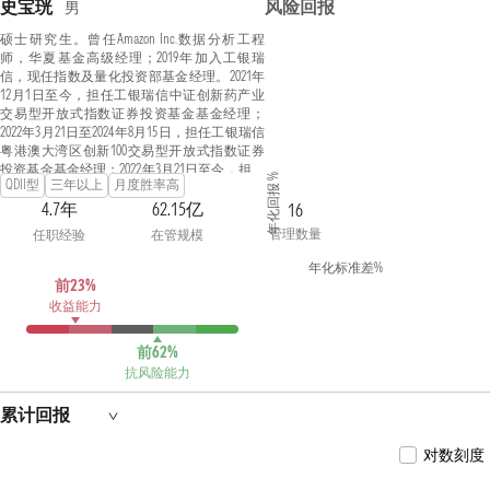
史宝珖
风险回报
男
硕士研究生。曾任Amazon Inc.数据分析工程
师，华夏基金高级经理；2019年加入工银瑞
信，现任指数及量化投资部基金经理。2021年
12月1日至今，担任工银瑞信中证创新药产业
交易型开放式指数证券投资基金基金经理；
2022年3月21日至2024年8月15日，担任工银瑞信
粤港澳大湾区创新100交易型开放式指数证券
投资基金基金经理；2022年3月21日至今，担任
年化回报 %
QDII型
三年以上
月度胜率高
工银瑞信粤港澳大湾区创新100交易型开放式
指数证券投资基金联接基金基金经理；2022年3
4.7年
62.15亿
16
月21日至今，担任工银瑞信中证线上消费主题
管理数量
任职经验
在管规模
交易型开放式指数证券投资基金基金经理；
2022年12月22日至今，担任工银瑞信国证半导
年化标准差%
体芯片交易型开放式指数证券投资基金基金经
前23%
理；2023年1月4日至今，担任工银瑞信中证沪
收益能力
港深互联网交易型开放式指数证券投资基金发
起式联接基金基金经理；2023年1月4日至今，
前62%
担任工银瑞信中证沪港深互联网交易型开放式
抗风险能力
指数证券投资基金基金经理；2023年2月17日至
今，担任工银瑞信中证稀有金属主题交易型开
放式指数证券投资基金基金经理；2023年3月30
累计回报
日至今，担任工银瑞信中证港股通高股息精选
交易型开放式指数证券投资基金基金经理；
对数刻度
2023年7月27日至今，担任工银瑞信中证国新央
企现代能源交易型开放式指数证券投资基金基