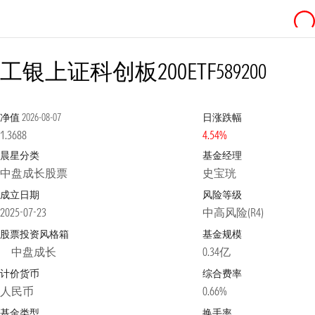
工银上证科创板200ETF
589200
净值
2026-08-07
日涨跌幅
1.3688
4.54%
晨星分类
基金经理
中盘成长股票
史宝珖
成立日期
风险等级
2025-07-23
中高风险(R4)
股票投资风格箱
基金规模
中盘成长
0.34亿
计价货币
综合费率
人民币
0.66%
基金类型
换手率