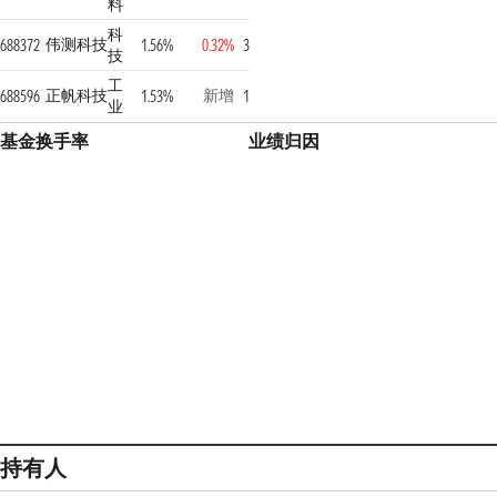
料
科
伟测科技
688372
1.56%
0.32%
3
技
工
正帆科技
新增
688596
1.53%
1
业
基金换手率
业绩归因
持有人