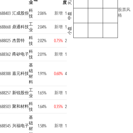
大盘
业
度
股票风
科
汇成股份
新增
688403
2.06%
1
中盘
格
技
工
鼎通科技
新增
688668
2.04%
1
小盘
业
科
杰普特
688025
2.02%
0.75%
2
技
科
甬矽电子
新增
688362
2.01%
1
技
基
础
嘉元科技
688388
1.91%
0.60%
4
材
料
工
新锐股份
新增
688257
1.65%
1
业
科
聚和材料
688503
1.64%
0.35%
2
技
基
础
兴福电子
新增
688545
1.58%
1
材