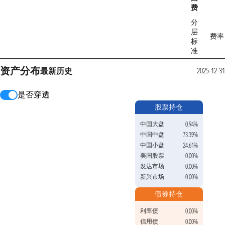
费
分
层
费率
标
准
资产分布
最新
历史
2025-12-31
是否穿透
股票持仓
中国大盘
0.94%
中国中盘
73.39%
中国小盘
24.61%
美国股票
0.00%
发达市场
0.00%
新兴市场
0.00%
债券持仓
利率债
0.00%
信用债
0.00%