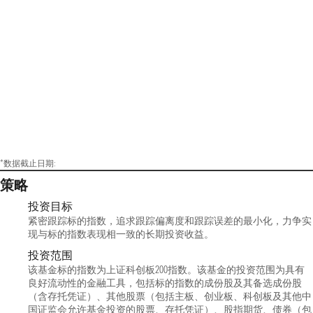
金经理；2023年9月22日至今，担任工银瑞信中
证稀有金属主题交易型开放式指数证券投资基
金发起式联接基金基金经理；2023年9月27日至
今，担任工银瑞信中证创新药产业交易型开放
式指数证券投资基金发起式联接基金基金经
理；2023年10月19日至今，担任工银瑞信中证
消费龙头交易型开放式指数证券投资基金基金
经理；2023年12月22日至今，担任工银瑞信中
证100交易型开放式指数证券投资基金基金经
理；2024年5月30日至今，担任工银瑞信中证沪
深港黄金产业股票交易型开放式指数证券投资
基金基金经理；2024年8月8日至今，担任工银
瑞信上证科创板生物医药交易型开放式指数证
券投资基金基金经理。
*数据截止日期:
策略
投资目标
紧密跟踪标的指数，追求跟踪偏离度和跟踪误差的最小化，力争实
现与标的指数表现相一致的长期投资收益。
投资范围
该基金标的指数为上证科创板200指数。该基金的投资范围为具有
良好流动性的金融工具，包括标的指数的成份股及其备选成份股
（含存托凭证）、其他股票（包括主板、创业板、科创板及其他中
国证监会允许基金投资的股票、存托凭证）、股指期货、债券（包