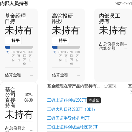
内部人员持有
2025-12-31
基金经理
高管投研
内部员工
自持
跟投
持有
未持有
未持有
未持有
持平
持平
占总份额比例
—
估算金额
—
无
0-10
10-50
50-
>100
无
0-10
10-50
50-
>100
万
万
100
万
万
万
100
万
万
万
份
份
份
份
份
份
份
份
估算金额
—
估算金额
—
基金经理在管产品内部持有信息
史宝珖
基
基金
2
公司
2026-
直接
06-30
工银上证科创板200ETF
本基金
持有
工银大和日经225ETF（QDII）
未持有
工银国证半导体芯片ETF
工银上证科创板生物医药ETF
占总份额比
—