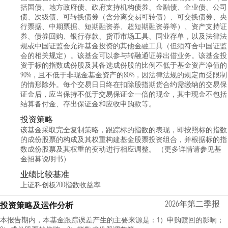
括国债、地方政府债、政府支持机构债券、金融债、企业债、公司
债、次级债、可转换债券（含分离交易可转债）、可交换债券、央
行票据、中期票据、短期融资券、超短期融资券等）、资产支持证
券、债券回购、银行存款、货币市场工具、同业存单，以及法律法
规或中国证监会允许基金投资的其他金融工具（但须符合中国证监
会的相关规定）。该基金可以参与转融通证券出借业务。该基金投
资于标的指数成份股及其备选成份股的比例不低于基金资产净值的
90%，且不低于非现金基金资产的80%，因法律法规的规定而受限制
的情形除外。每个交易日日终在扣除股指期货合约需缴纳的交易保
证金后，应当保持不低于交易保证金一倍的现金，其中现金不包括
结算备付金、存出保证金和应收申购款等。
投资策略
该基金采取完全复制策略，跟踪标的指数的表现，即按照标的指数
的成份股票的构成及其权重构建基金股票投资组合，并根据标的指
数成份股票及其权重的变动进行相应调整。 （更多详情请参见基
金招募说明书）
业绩比较基准
上证科创板200指数收益率
2026年第二季报
投资策略及运作分析
本报告期内，本基金跟踪误差产生的主要来源是：1）申购赎回的影响；