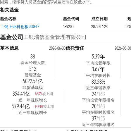
因素，继续努力将基金的跟踪误差控制在较低水平。
相关基金
基金名称
基金代码
成立日期
工银上证科创板200ETF
589200
2025-07-23
0.
基金公司
工银瑞信基金管理有限公司
基本信息
信托责任
2026-06-30
2026-06-30
88
5.39年
基金经理人数
平均投管年限
512
3.67年
管理基金
平均在职时长
5022.54亿
83.58%
非货基规模
近三年留职率
354.41亿
24
/163
较上期
8.59%
近一年规模增长
平均投管年限排名
579.44亿
20
/163
较上期
14.94%
平均在职时长排名
近三年规模增长
37
/155
近三年留职率排名