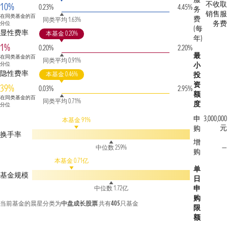
不收取
10%
0.23%
4.45%
务
销售服
在同类基金的百
费
同类平均 1.63%
务费
分位
(每
显性费率
本基金 0.20%
年)
1%
0.20%
2.20%
最
在同类基金的百
同类平均 0.91%
分位
小
隐性费率
本基金 0.46%
投
资
39%
0.03%
2.95%
额
在同类基金的百
同类平均 0.71%
度
分位
申
3,000,000
本基金 91%
元
购
换手率
增
—
中位数 259%
购
本基金 0.71亿
单
基金规模
日
申
中位数 1.72亿
购
当前基金的晨星分类为
中盘成长股票
共有
405
只基金
限
额