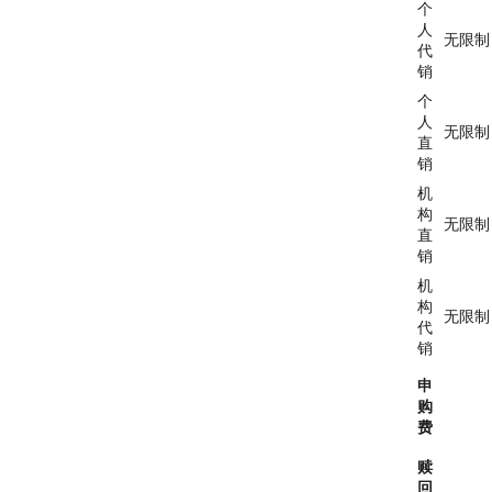
个
人
无限制
代
销
个
人
无限制
直
销
机
构
无限制
直
销
机
构
无限制
代
销
申
购
费
赎
回