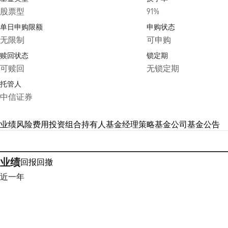
股票型
91%
单日申购限额
申购状态
无限制
可申购
赎回状态
锁定期
可赎回
无锁定期
托管人
中信证券
业绩
风险
费用
投资组合
持有人
基金经理
策略
基金公司
基金公告
业绩
回报
回撤
近一年