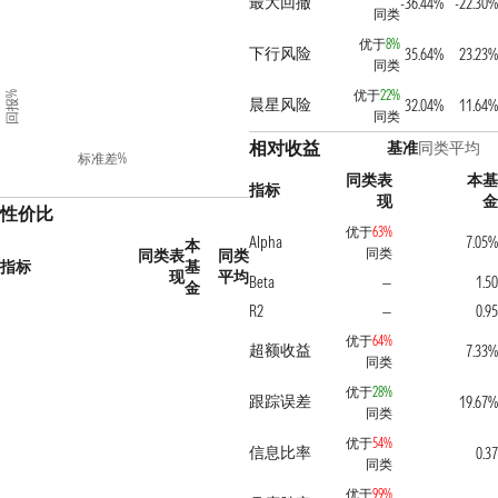
最大回撤
-36.44%
-22.30%
同类
优于
8%
下行风险
35.64%
23.23%
同类
优于
22%
回报%
晨星风险
32.04%
11.64%
同类
相对收益
基准
同类平均
标准差%
同类表
本基
指标
现
金
性价比
优于
63%
Alpha
7.05%
本
同类
同类表
同类
指标
基
现
平均
Beta
1.50
—
金
R2
0.95
—
优于
64%
超额收益
7.33%
同类
优于
28%
跟踪误差
19.67%
同类
优于
54%
信息比率
0.37
同类
优于
99%