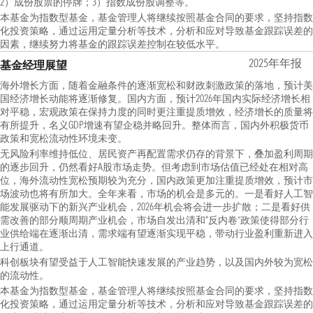
2）成份股票的停牌；3）指数成份股调整等。
本基金为指数型基金，基金管理人将继续按照基金合同的要求，坚持指数
化投资策略，通过运用定量分析等技术，分析和应对导致基金跟踪误差的
因素，继续努力将基金的跟踪误差控制在较低水平。
2025年年报
基金经理展望
海外增长方面，随着金融条件的逐渐宽松和财政刺激政策的落地，预计美
国经济增长动能将逐渐修复。国内方面，预计2026年国内实际经济增长相
对平稳，宏观政策在保持力度的同时更注重提质增效，经济增长的质量将
有所提升，名义GDP增速有望企稳并略回升。整体而言，国内外积极货币
政策和宽松流动性环境未变。
无风险利率维持低位、居民资产再配置需求仍存的背景下，叠加盈利周期
的逐步回升，仍然看好A股市场走势。但考虑到市场估值已经处在相对高
位，海外流动性宽松预期较为充分，国内政策更加注重提质增效，预计市
场波动也将有所加大。全年来看，市场的机会是多元的。一是看好人工智
能发展驱动下的新兴产业机会，2026年机会将会进一步扩散；二是看好供
需改善的部分顺周期产业机会，市场自发出清和“反内卷”政策使得部分行
业供给端在逐渐出清，需求端有望逐渐实现平稳，带动行业盈利重新进入
上行通道。
科创板块有望受益于人工智能快速发展的产业趋势，以及国内外较为宽松
的流动性。
本基金为指数型基金，基金管理人将继续按照基金合同的要求，坚持指数
化投资策略，通过运用定量分析等技术，分析和应对导致基金跟踪误差的