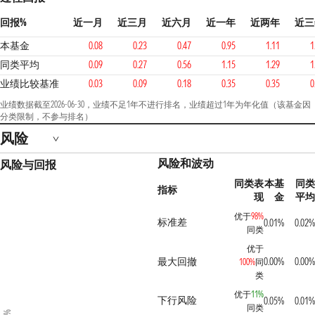
回报%
近一月
近三月
近六月
近一年
近两年
近三
本基金
0.08
0.23
0.47
0.95
1.11
1
同类平均
0.09
0.27
0.56
1.15
1.29
1
业绩比较基准
0.03
0.09
0.18
0.35
0.35
0
业绩数据截至2026-06-30，业绩不足1年不进行排名，业绩超过1年为年化值（该基金因
分类限制，不参与排名）
风险
风险和波动
风险与回报
同类表
本基
同类
指标
现
金
平均
优于
98%
标准差
0.01%
0.02%
同类
优于
最大回撤
0.00%
0.00%
100%
同
类
优于
11%
下行风险
0.05%
0.01%
同类