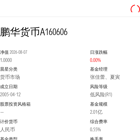
鹏华货币A
160606
净值
2026-08-07
日涨跌幅
1.0000
0.00%
晨星分类
基金经理
货币市场
张佳蕾、夏寅
成立日期
风险等级
2005-04-12
低风险(R1)
股票投资风格箱
基金规模
—
2.01亿
计价货币
综合费率
人民币
0.55%
基金类型
换手率