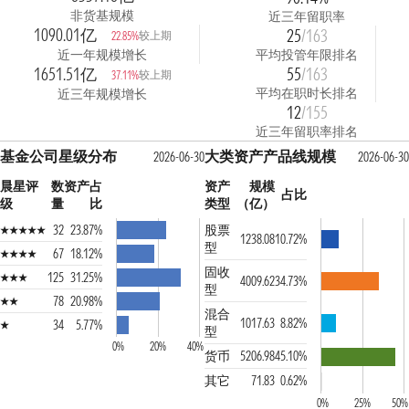
非货基规模
近三年留职率
1090.01亿
25
/163
较上期
22.85%
近一年规模增长
平均投管年限排名
1651.51亿
55
/163
较上期
37.11%
平均在职时长排名
近三年规模增长
12
/155
近三年留职率排名
基金公司星级分布
大类资产产品线规模
2026-06-30
2026-06-30
晨星评
数
资产占
资产
规模
占比
级
量
比
类型
（亿）
32
23.87%
股票
1238.08
10.72%
型
67
18.12%
固收
125
31.25%
4009.62
34.73%
型
78
20.98%
混合
1017.63
8.82%
34
5.77%
型
0%
20%
40%
货币
5206.98
45.10%
其它
71.83
0.62%
0%
25%
50%