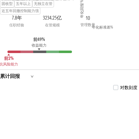
年化回报 %
固收型
五年以上
无独立在管
2019年12月至今担任鹏华增值宝货币市场基金基
金经理, 2020年06月至今担任鹏华中短债3个月定期
近五年回撤控制能力强
开放债券型证券投资基金基金经理, 2021年06月至
7.8年
3234.25亿
10
今担任鹏华稳泰30天滚动持有债券型证券投资基
管理数量
任职经验
在管规模
金基金经理, 2022年01月至2022年05月担任鹏华中
年化标准差%
债-市场隐含评级AAA信用债(1-3年)指数证券投资
基金基金经理, 2022年01月至2023年01月担任鹏华9-
前49%
10年利率债债券型发起式证券投资基金基金经理,
收益能力
2022年01月至今担任鹏华中债-0-3年AA+优选信用
债指数证券投资基金基金经理, 2022年01月至今担
任鹏华中债1-3年国开行债券指数证券投资基金基
前2%
金经理,张佳蕾女士具备基金从业资格。
抗风险能力
累计回报
对数刻度