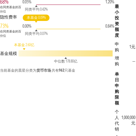
68%
0.05%
1.20%
最
在同类基金的百
同类平均 0.42%
分位
小
隐性费率
本基金 0.09%
投
资
73%
0.00%
0.84%
额
在同类基金的百
同类平均 0.07%
度
分位
申
本基金 2.60亿
1元
购
基金规模
增
—
中位数 178.80亿
购
当前基金的晨星分类为
货币市场
共有
962
只基金
单
日
申
购
限
额
个
人
1,000,000
元
代
销