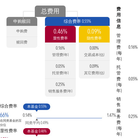
费
总费用
用
信
申购赎回
综合费率 0.55%
息
0.46%
0.09%
申购费
管
显性费率
隐性费率
理
赎回费
费
0.16%
0.16%
0.00%
(每
管理费(年)
交易成本(估)
年)
0.05%
0.09%
托
管
托管费(年)
其它费用(估)
费
0.05%
0.25%
(每
年)
销售服务费(年)
销
售
综合费率
本基金 0.55%
服
66%
0.14%
1.47%
务
0.25%
在同类基金的百
费
同类平均 0.49%
分位
(每
显性费率
本基金 0.46%
年)