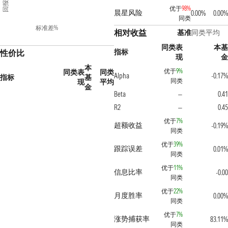
回报%
优于
98%
晨星风险
0.00%
0.00%
同类
标准差%
相对收益
基准
同类平均
同类表
本基
指标
性价比
现
金
本
优于
9%
同类表
同类
Alpha
-0.17%
指标
基
同类
现
平均
金
Beta
0.41
—
R2
0.45
—
优于
7%
超额收益
-0.19%
同类
优于
39%
跟踪误差
0.01%
同类
优于
11%
信息比率
-0.00
同类
优于
22%
月度胜率
0.00%
同类
优于
7%
涨势捕获率
83.11%
同类