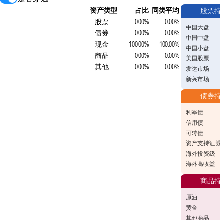
资产类型
占比
同类平均
股票
股票
0.00%
0.00%
中国大盘
债券
0.00%
0.00%
中国中盘
现金
100.00%
100.00%
中国小盘
商品
0.00%
0.00%
美国股票
其他
0.00%
0.00%
发达市场
新兴市场
债券
利率债
信用债
可转债
资产支持证
海外投资级
海外高收益
商品
原油
黄金
其他商品