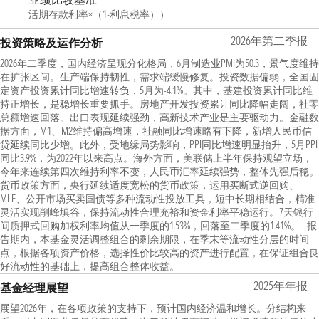
活期存款利率×（1-利息税率））
2026年第二季报
投资策略及运作分析
2026年二季度，国内经济呈现分化格局，6月制造业PMI为50.3，景气度维持
在扩张区间。生产端保持韧性，需求端缓慢修复。投资数据偏弱，全国固
定资产投资累计同比增速转负，5月为-4.1%。其中，基建投资累计同比维
持正增长，是稳增长重要抓手。房地产开发投资累计同比降幅走阔，社零
总额增速回落。出口表现延续强劲，高新技术产业是主要驱动力。金融数
据方面，M1、M2维持偏高增速，社融同比增速略有下降，新增人民币信
贷延续同比少增。此外，受地缘局势影响，PPI同比增速明显抬升，5月PPI
同比3.9%，为2022年以来高点。海外方面，美联储上半年保持观望立场，
今年来连续第四次维持利率不变，人民币汇率延续强势，整体先强后稳。
货币政策方面，央行延续适度宽松的货币政策，运用买断式逆回购、
MLF、公开市场买卖国债等多种流动性投放工具，短中长期相结合，精准
灵活实现削峰填谷，保持流动性合理充裕和资金利率平稳运行。7天银行
间质押式回购加权利率均值从一季度的1.53%，回落至二季度的1.41%。 报
告期内，本基金灵活调整组合的剩余期限，在季末等流动性分层的时间
点，根据各项资产价格，选择性价比较高的资产进行配置，在保证组合良
好流动性的基础上，提高组合整体收益。
2025年年报
基金经理展望
展望2026年，在各项政策的支持下，预计国内经济温和增长。分结构来