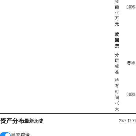
金
额
0.00%
< 0
万
元
赎
回
费
分
层
费率
标
准
持
有
时
0.00%
间
< 0
天
资产分布
最新
历史
2025-12-31
是否穿透