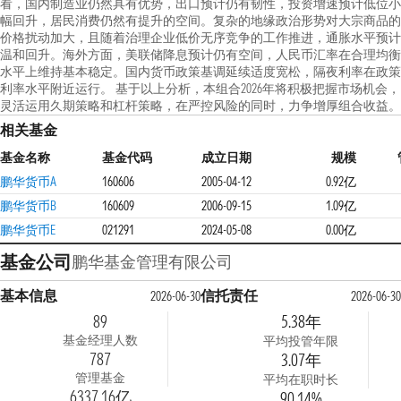
看，国内制造业仍然具有优势，出口预计仍有韧性，投资增速预计低位小
幅回升，居民消费仍然有提升的空间。复杂的地缘政治形势对大宗商品的
价格扰动加大，且随着治理企业低价无序竞争的工作推进，通胀水平预计
温和回升。海外方面，美联储降息预计仍有空间，人民币汇率在合理均衡
水平上维持基本稳定。国内货币政策基调延续适度宽松，隔夜利率在政策
利率水平附近运行。 基于以上分析，本组合2026年将积极把握市场机会，
灵活运用久期策略和杠杆策略，在严控风险的同时，力争增厚组合收益。
相关基金
基金名称
基金代码
成立日期
规模
鹏华货币A
160606
2005-04-12
0.92亿
鹏华货币B
160609
2006-09-15
1.09亿
鹏华货币E
021291
2024-05-08
0.00亿
基金公司
鹏华基金管理有限公司
基本信息
信托责任
2026-06-30
2026-06-30
89
5.38年
基金经理人数
平均投管年限
787
3.07年
管理基金
平均在职时长
6337.16亿
90.14%