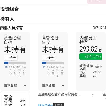
投资组合
持有人
内部人员持有
2025-12-31
基金经理
高管投研
内部员工
自持
跟投
持有
293.82
未持有
未持有
份
-0.74%
减持
持平
持平
占总份额
0.00%
无
0-10
10-50
50-
>100
无
0-10
10-50
50-
>100
比例
万
万
100
万
万
万
100
万
估算
293.82
万
万
份
份
份
份
份
份
金额
元
份
份
估算金额
—
估算金额
—
基金经理在管产品内部持有信息
基
基金
2
公司
2026-
直接
06-30
鹏华货币A
本基金