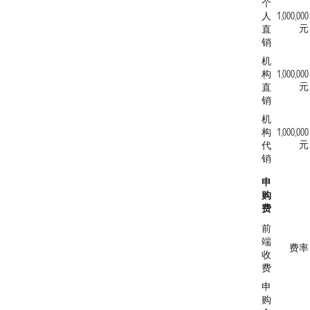
个
人
1,000,000
元
直
销
机
构
1,000,000
元
直
销
机
构
1,000,000
元
代
销
申
购
费
前
端
费率
收
费
申
购