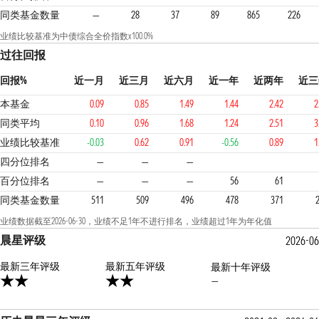
同类基金数量
—
28
37
89
865
226
业绩比较基准为中债综合全价指数x100.0%
过往回报
回报%
近一月
近三月
近六月
近一年
近两年
近三
本基金
0.09
0.85
1.49
1.44
2.42
2
同类平均
0.10
0.96
1.68
1.24
2.51
3
业绩比较基准
-0.03
0.62
0.91
-0.56
0.89
1
3
3
4
四分位排名
—
—
—
百分位排名
—
—
—
56
61
同类基金数量
511
509
496
478
371
业绩数据截至2026-06-30，业绩不足1年不进行排名，业绩超过1年为年化值
晨星评级
2026-06
最新三年评级
2星
最新五年评级
最新十年评级
—