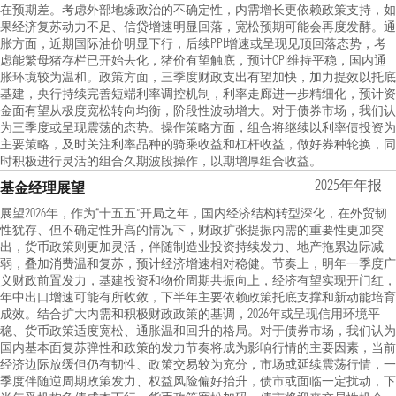
在预期差。考虑外部地缘政治的不确定性，内需增长更依赖政策支持，如
果经济复苏动力不足、信贷增速明显回落，宽松预期可能会再度发酵。通
胀方面，近期国际油价明显下行，后续PPI增速或呈现见顶回落态势，考
虑能繁母猪存栏已开始去化，猪价有望触底，预计CPI维持平稳，国内通
胀环境较为温和。政策方面，三季度财政支出有望加快，加力提效以托底
基建，央行持续完善短端利率调控机制，利率走廊进一步精细化，预计资
金面有望从极度宽松转向均衡，阶段性波动增大。对于债券市场，我们认
为三季度或呈现震荡的态势。操作策略方面，组合将继续以利率债投资为
主要策略，及时关注利率品种的骑乘收益和杠杆收益，做好券种轮换，同
时积极进行灵活的组合久期波段操作，以期增厚组合收益。
2025年年报
基金经理展望
展望2026年，作为“十五五”开局之年，国内经济结构转型深化，在外贸韧
性犹存、但不确定性升高的情况下，财政扩张提振内需的重要性更加突
出，货币政策则更加灵活，伴随制造业投资持续发力、地产拖累边际减
弱，叠加消费温和复苏，预计经济增速相对稳健。节奏上，明年一季度广
义财政前置发力，基建投资和物价周期共振向上，经济有望实现开门红，
年中出口增速可能有所收敛，下半年主要依赖政策托底支撑和新动能培育
成效。结合扩大内需和积极财政政策的基调，2026年或呈现信用环境平
稳、货币政策适度宽松、通胀温和回升的格局。对于债券市场，我们认为
国内基本面复苏弹性和政策的发力节奏将成为影响行情的主要因素，当前
经济边际放缓但仍有韧性、政策交易较为充分，市场或延续震荡行情，一
季度伴随逆周期政策发力、权益风险偏好抬升，债市或面临一定扰动，下