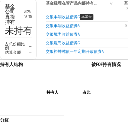
基金经理在管产品内部持有信息
基
基金
2
公司
2026-
直接
06-30
交银丰润收益债券C
本基金
持有
交银丰润收益债券A
0
未持有
交银境尚收益债券A
交银境尚收益债券C
占总份额比
—
例
交银裕坤纯债一年定期开放债券A
估算金额
—
持有人结构
被FOF持有情况
持有人
占比
分红