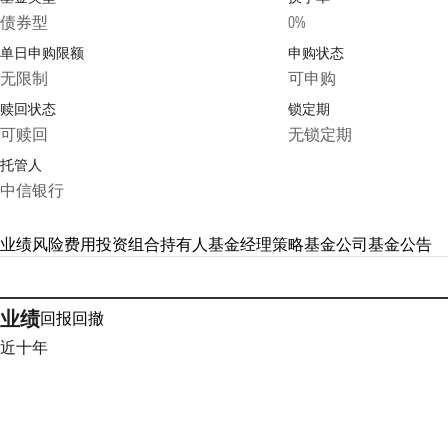
债券型
0%
单日申购限额
申购状态
无限制
可申购
赎回状态
锁定期
可赎回
无锁定期
托管人
中信银行
业绩
风险
费用
投资组合
持有人
基金经理
策略
基金公司
基金公告
业绩
回报
回撤
近十年