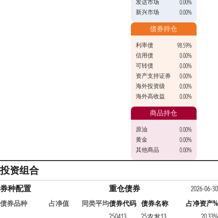
发达市场
0.00%
新兴市场
0.00%
债券持仓
利率债
98.59%
信用债
0.00%
可转债
0.00%
资产支持证券
0.00%
海外投资级
0.00%
海外高收益
0.00%
商品持仓
原油
0.00%
黄金
0.00%
其他商品
0.00%
投资组合
券种配置
重仓债券
2026-06-30
债券品种
占净值
同类平均
债券代码
债券名称
占净资产%
250413
25农发13
20.33%