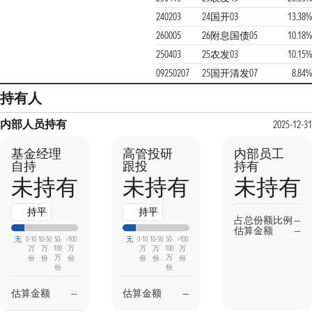
240203
24国开03
13.38%
260005
26附息国债05
10.18%
250403
25农发03
10.15%
09250207
25国开清发07
8.84%
持有人
内部人员持有
2025-12-31
基金经理
高管投研
内部员工
自持
跟投
持有
未持有
未持有
未持有
持平
持平
占总份额比例
—
估算金额
—
无
0-10
10-50
50-
>100
无
0-10
10-50
50-
>100
万
万
100
万
万
万
100
万
万
万
份
份
份
份
份
份
份
份
估算金额
—
估算金额
—