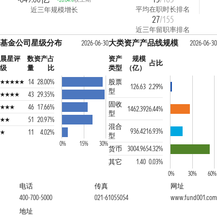
平均在职时长排名
近三年规模增长
27
/155
近三年留职率排名
基金公司星级分布
大类资产产品线规模
2026-06-30
2026-06-30
晨星评
数
资产占
资产
规模
占比
级
量
比
类型
（亿）
14
28.00%
股票
126.63
2.29%
型
43
29.35%
固收
46
17.66%
1462.39
26.44%
型
51
20.97%
混合
936.42
16.93%
11
4.02%
型
0%
15%
30%
货币
3004.96
54.32%
其它
1.40
0.03%
0%
30%
60%
电话
传真
网址
400-700-5000
021-61055054
www.fund001.com
地址