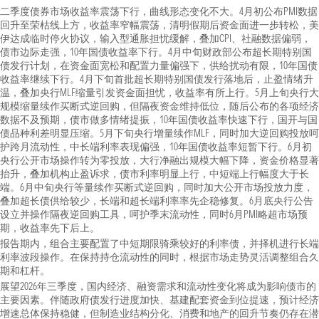
二季度债券市场收益率震荡下行，曲线形态变化不大。4月初公布PMI数据
回升至荣枯线上方，收益率窄幅震荡，清明假期后资金面进一步转松，美
伊达成临时停火协议，输入型通胀担忧缓解，叠加CPI、社融数据偏弱，
债市边际走强，10年国债收益率下行。4月中旬财政部公布超长期特别国
债发行计划，在资金面宽松和配置力量偏强下，供给扰动有限，10年国债
收益率继续下行。4月下旬首批超长期特别国债发行落地后，止盈情绪升
温，叠加央行MLF缩量引发资金面担忧，收益率有所上行。5月上旬央行大
规模缩量续作买断式逆回购，但隔夜资金维持低位，随后公布的各项经济
数据不及预期，债市做多情绪提振，10年国债收益率快速下行，国开与国
债品种利差明显压缩。5月下旬央行增量续作MLF，同时加大逆回购投放呵
护跨月流动性，中长端利率表现偏强，10年国债收益率短暂下行。6月初
央行公开市场操作转为零投放，大行净融出规模大幅下降，资金价格显著
抬升，叠加机构止盈诉求，债市利率明显上行，中短端上行幅度大于长
端。6月中旬央行等量续作买断式逆回购，同时加大公开市场投放力度，
叠加超长债供给较少，长端和超长端利率率先企稳修复。6月底央行公告
设立并操作隔夜逆回购工具，呵护季末流动性，同时6月PMI略超市场预
期，收益率先下后上。
报告期内，组合主要配置了中短期限骑乘较好的利率债，并择机进行长端
利率波段操作。在保持持仓流动性的同时，根据市场走势灵活调整组合久
期和杠杆。
展望2026年三季度，国内经济、融资需求和流动性变化将成为影响债市的
主要因素。伴随政府债发行进度加快、基建配套资金到位提速，预计经济
增速总体保持稳健，但制造业结构分化、消费和地产的回升节奏仍存在潜