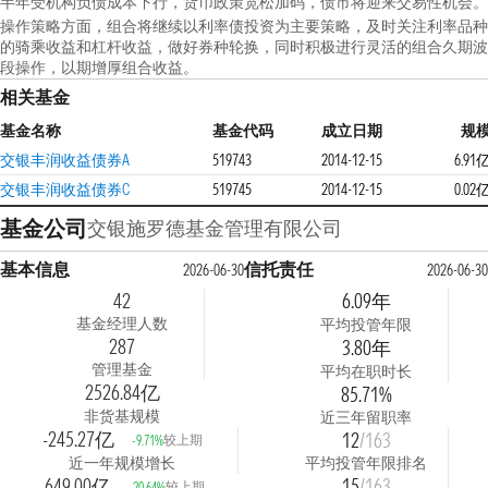
半年受机构负债成本下行，货币政策宽松加码，债市将迎来交易性机会。
操作策略方面，组合将继续以利率债投资为主要策略，及时关注利率品种
的骑乘收益和杠杆收益，做好券种轮换，同时积极进行灵活的组合久期波
段操作，以期增厚组合收益。
相关基金
基金名称
基金代码
成立日期
规
交银丰润收益债券A
519743
2014-12-15
6.91
交银丰润收益债券C
519745
2014-12-15
0.02
基金公司
交银施罗德基金管理有限公司
基本信息
信托责任
2026-06-30
2026-06-30
42
6.09年
基金经理人数
平均投管年限
287
3.80年
管理基金
平均在职时长
2526.84亿
85.71%
非货基规模
近三年留职率
-245.27亿
12
/163
较上期
-9.71%
近一年规模增长
平均投管年限排名
-649.00亿
15
/163
较上期
-20.64%