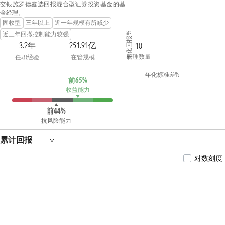
交银施罗德鑫选回报混合型证券投资基金的基
金经理。
固收型
三年以上
近一年规模有所减少
近三年回撤控制能力较强
年化回报 %
3.2年
251.91亿
10
管理数量
任职经验
在管规模
年化标准差%
前65%
收益能力
前44%
抗风险能力
累计回报
对数刻度