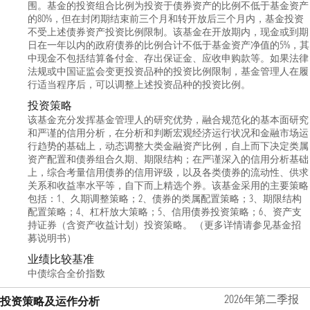
围。基金的投资组合比例为投资于债券资产的比例不低于基金资产
的80%，但在封闭期结束前三个月和转开放后三个月内，基金投资
不受上述债券资产投资比例限制。该基金在开放期内，现金或到期
日在一年以内的政府债券的比例合计不低于基金资产净值的5%，其
中现金不包括结算备付金、存出保证金、应收申购款等。如果法律
法规或中国证监会变更投资品种的投资比例限制，基金管理人在履
行适当程序后，可以调整上述投资品种的投资比例。
投资策略
该基金充分发挥基金管理人的研究优势，融合规范化的基本面研究
和严谨的信用分析，在分析和判断宏观经济运行状况和金融市场运
行趋势的基础上，动态调整大类金融资产比例，自上而下决定类属
资产配置和债券组合久期、期限结构；在严谨深入的信用分析基础
上，综合考量信用债券的信用评级，以及各类债券的流动性、供求
关系和收益率水平等，自下而上精选个券。该基金采用的主要策略
包括：1、久期调整策略；2、债券的类属配置策略；3、期限结构
配置策略；4、杠杆放大策略；5、信用债券投资策略；6、资产支
持证券（含资产收益计划）投资策略。 （更多详情请参见基金招
募说明书）
业绩比较基准
中债综合全价指数
2026年第二季报
投资策略及运作分析