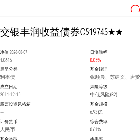
2星
交银丰润收益债券C
519745
净值
2026-08-07
日涨跌幅
1.0616
0.05%
晨星分类
基金经理
利率债
张顺晨、苏建文、唐赟
成立日期
风险等级
2014-12-15
中低风险(R2)
股票投资风格箱
基金规模
—
6.93亿
计价货币
综合费率
人民币
0.61%
基金类型
换手率