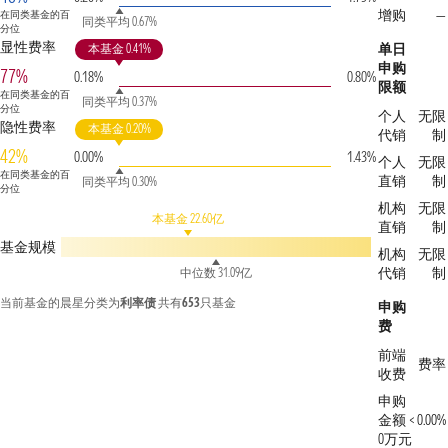
增购
—
在同类基金的百
同类平均 0.67%
分位
显性费率
单日
本基金 0.41%
申购
77%
0.18%
0.80%
限额
在同类基金的百
同类平均 0.37%
分位
个人
无限
隐性费率
本基金 0.20%
代销
制
42%
0.00%
1.43%
个人
无限
在同类基金的百
直销
制
同类平均 0.30%
分位
机构
无限
本基金 22.60亿
直销
制
基金规模
机构
无限
代销
制
中位数 31.09亿
当前基金的晨星分类为
利率债
共有
653
只基金
申购
费
前端
费率
收费
申购
金额 <
0.00%
0万元