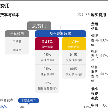
费用
费率与成本
购买费用
2025-12-31
费用
总费用
信息
申购赎回
综合费率 0.61%
管理
费(每
0.30%
0.41%
0.20%
申购费
年)
显性费率
隐性费率
赎回费
托管
0.30%
0.19%
费(每
0.10%
管理费(年)
交易成本(估)
年)
销售
0.10%
0.01%
服务
0.01%
托管费(年)
其它费用(估)
费(每
年)
0.01%
销售服务费(年)
最小
投资
额度
综合费率
本基金 0.61%
申购
1元
46%
0.20%
1.75%