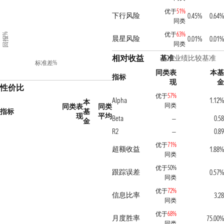
优于
51%
下行风险
0.45%
0.64%
同类
优于
63%
回报%
晨星风险
0.01%
0.01%
同类
相对收益
基准
业绩比较基准
标准差%
同类表
本基
指标
现
金
性价比
优于
57%
Alpha
1.12%
本
同类
同类表
同类
指标
基
现
平均
Beta
0.58
—
金
R2
0.89
—
优于
71%
超额收益
1.88%
同类
优于50%
跟踪误差
0.57%
同类
优于
72%
信息比率
3.28
同类
优于
68%
月度胜率
75.00%
同类