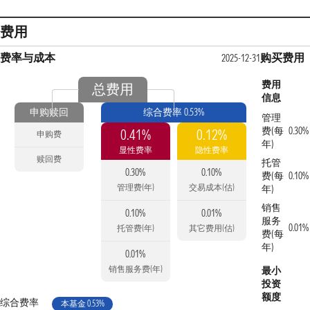
费用
费率与成本
购买费用
2025-12-31
费用
总费用
信息
申购赎回
综合费率 0.53%
管理
费(每
0.30%
0.41%
0.12%
申购费
年)
显性费率
隐性费率
赎回费
托管
0.30%
0.10%
费(每
0.10%
管理费(年)
交易成本(估)
年)
销售
0.10%
0.01%
服务
0.01%
托管费(年)
其它费用(估)
费(每
年)
0.01%
销售服务费(年)
最小
投资
额度
综合费率
本基金 0.53%