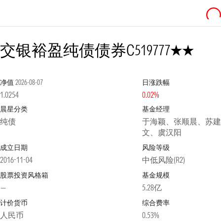
2星
交银裕盈纯债债券C
519777
净值
2026-08-07
日涨跌幅
1.0254
0.02%
晨星分类
基金经理
纯债
于海颖、张顺晨、苏
文、虞汉阳
成立日期
风险等级
2016-11-04
中低风险(R2)
股票投资风格箱
基金规模
—
5.28亿
计价货币
综合费率
人民币
0.53%