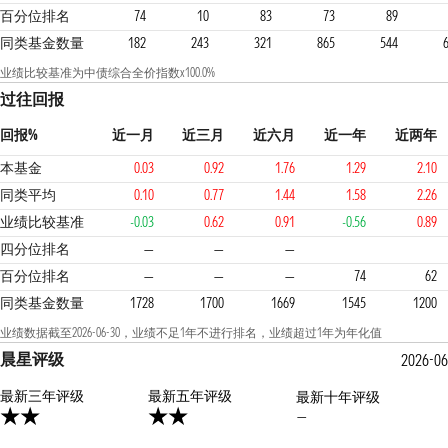
百分位排名
74
10
83
73
89
同类基金数量
182
243
321
865
544
业绩比较基准为中债综合全价指数x100.0%
过往回报
回报%
近一月
近三月
近六月
近一年
近两年
本基金
0.03
0.92
1.76
1.29
2.10
同类平均
0.10
0.77
1.44
1.58
2.26
业绩比较基准
-0.03
0.62
0.91
-0.56
0.89
3
3
3
四分位排名
—
—
—
百分位排名
—
—
—
74
62
同类基金数量
1728
1700
1669
1545
1200
业绩数据截至2026-06-30，业绩不足1年不进行排名，业绩超过1年为年化值
晨星评级
2026-0
最新三年评级
2星
最新五年评级
最新十年评级
—