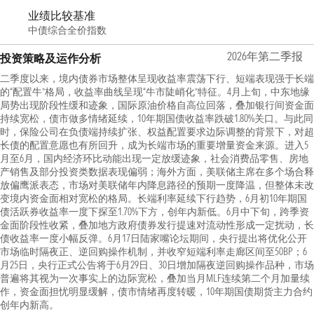
业绩比较基准
中债综合全价指数
2026年第二季报
投资策略及运作分析
二季度以来，境内债券市场整体呈现收益率震荡下行、短端表现强于长端
的“配置牛”格局，收益率曲线呈现“牛市陡峭化”特征。4月上旬，中东地缘
局势出现阶段性缓和迹象，国际原油价格自高位回落，叠加银行间资金面
持续宽松，债市做多情绪延续，10年期国债收益率跌破1.80%关口。与此同
时，保险公司在负债端持续扩张、权益配置要求边际调整的背景下，对超
长债的配置意愿也有所回升，成为长端市场的重要增量资金来源。进入5
月至6月，国内经济环比动能出现一定放缓迹象，社会消费品零售、房地
产销售及部分投资类数据表现偏弱；海外方面，美联储主席在多个场合释
放偏鹰派表态，市场对美联储年内降息路径的预期一度降温，但整体未改
变境内资金面相对宽松的格局。长端利率延续下行趋势，6月初10年期国
债活跃券收益率一度下探至1.70%下方，创年内新低。6月中下旬，跨季资
金面阶段性收紧，叠加地方政府债券发行提速对流动性形成一定扰动，长
债收益率一度小幅反弹。6月17日陆家嘴论坛期间，央行提出将优化公开
市场临时隔夜正、逆回购操作机制，并收窄短端利率走廊区间至50BP；6
月25日，央行正式公告将于6月29日、30日增加隔夜逆回购操作品种，市场
普遍将其视为一次事实上的边际宽松，叠加当月MLF连续第二个月加量续
作，资金面担忧明显缓解，债市情绪再度转暖，10年期国债期货主力合约
创年内新高。