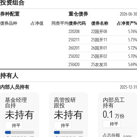
投资组合
券种配置
重仓债券
2026-06-3
债券品种
占净值
同类平均
债券代码
债券名称
占净资产
220208
22国开08
5.76
250211
25国开11
5.75
260201
26国开01
5.72
250202
25国开02
5.70
250420
25农发20
5.69
持有人
内部人员持有
2025-12-3
基金经理
高管投研
内部员工
自持
跟投
持有
0.1
未持有
未持有
万份
持平
持平
持平
占总份额