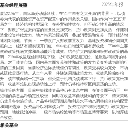
2025年年报
基金经理展望
展望2026年，国际局势动荡延续，在“百年未有之大变局”的背景下，以债
券为代表的避险资产在资产配置中的作用愈发关键。国内作为“十五五”开
局之年，经济结构转型深化，在外贸韧性犹存、但不确定性升高的情况
下，财政扩张提振内需的重要性更加突出，货币政策则更加灵活，伴随制
造业投资持续发力、地产拖累边际减弱，叠加消费温和复苏，预计经济增
速相对稳健。节奏上，一季度广义财政前置发力，基建投资和物价周期共
振向上，经济有望实现开门红，年中出口增速可能有所收敛，下半年主要
依赖政策托底支撑和新动能培育成效。结合扩大内需和积极财政政策的基
调，2026年或呈现信用环境平稳、货币政策适度宽松、通胀温和回升的格
局。对于债券市场，国内基本面复苏弹性和政策的发力节奏将成为影响行
情的主要因素，当前经济边际放缓但仍有韧性、政策交易较为充分，市场
或延续震荡行情。从全年来看，伴随逆周期政策发力、权益风险偏好抬
升，债市或面临一定扰动，但受益于机构负债成本下行，货币政策宽松加
码，收益率难以出现趋势性上行，预计仍将维持窄区间震荡的走势。
操作策略方面，目前中短端债券品种仍有套息空间，在资金面平稳下，中
短端的票息品种确定性较强，同时在收益率曲线陡峭的背景下，骑乘策略
仍然具备实施价值。产品将根据预期差和利差水平动态调整组合结构配置
和期限选择，投资品种以利率债为主，投资过程中积极把握货币政策宽松
预期、地缘政治冲突、一级市场供给波动等市场重点博弈要素，以增厚组
合收益。
相关基金