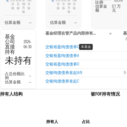
0.05%
无
0-10
10-50
50-
>100
无
0-10
10-50
50-
>100
比例
万
万
100
万
万
万
100
万
估算金
0.1 万
万
万
份
份
份
份
份
份
额
元
份
份
估算金额
—
估算金额
—
基金经理在管产品内部持有信息
基金
2
公司
2026-
直接
06-30
交银裕盈纯债债券C
本基金
持有
交银裕盈纯债债券A
未持有
交银裕盈纯债债券D
交银纯债债券发起A/B
0
占总份额比
—
例
交银纯债债券发起C
估算金额
—
持有人结构
被FOF持有情况
持有人
占比