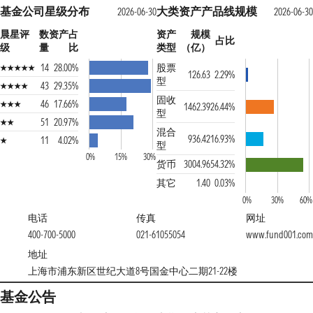
基金公司星级分布
大类资产产品线规模
2026-06-30
2026-06-3
晨星评
数
资产占
资产
规模
占比
级
量
比
类型
（亿）
14
28.00%
股票
126.63
2.29%
型
43
29.35%
固收
46
17.66%
1462.39
26.44%
型
51
20.97%
混合
936.42
16.93%
11
4.02%
型
0%
15%
30%
货币
3004.96
54.32%
其它
1.40
0.03%
0%
30%
60%
电话
传真
网址
400-700-5000
021-61055054
www.fund001.co
地址
上海市浦东新区世纪大道8号国金中心二期21-22楼
基金公告