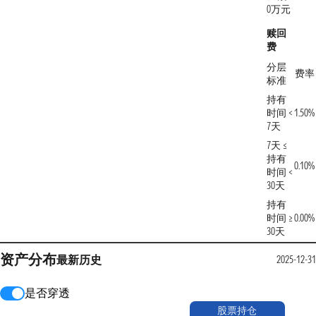
0万元
赎回
费
分层
费率
标准
持有
时间 <
1.50%
7天
7天 ≤
持有
0.10%
时间 <
30天
持有
时间 ≥
0.00%
30天
资产分布
最新
历史
2025-12-3
是否穿透
股票持仓