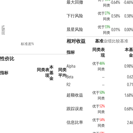
最大回撤
-0.64%
-0.46
同类
优于
27%
下行风险
0.58%
0.38
同类
优于
33%
回报%
晨星风险
0.01%
0.00
同类
相对收益
基准
业绩比较基准
标准差%
同类表
本
指标
现
性价比
优于
46%
Alpha
0.98
本
同类
同类表
同类
指标
基
现
平均
Beta
0.6
—
金
R2
0.7
—
优于
50%
超额收益
1.68
同类
优于
52%
跟踪误差
0.68
同类
优于
54%
信息比率
2.4
同类