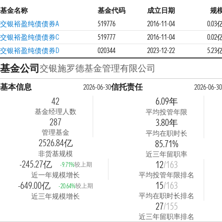
基金名称
基金代码
成立日期
规
交银裕盈纯债债券A
519776
2016-11-04
0.03
交银裕盈纯债债券C
519777
2016-11-04
0.02
交银裕盈纯债债券D
020344
2023-12-22
5.23
基金公司
交银施罗德基金管理有限公司
基本信息
信托责任
2026-06-30
2026-06-3
42
6.09年
基金经理人数
平均投管年限
287
3.80年
管理基金
平均在职时长
2526.84亿
85.71%
非货基规模
近三年留职率
-245.27亿
12
/163
较上期
-9.71%
近一年规模增长
平均投管年限排名
-649.00亿
15
/163
较上期
-20.64%
平均在职时长排名
近三年规模增长
27
/155
近三年留职率排名