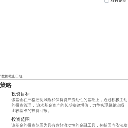
对数刻度
月月丰债券型证券投资基金、交银施罗德强化回
报债券型证券投资基金、交银施罗德增利增强债
券型证券投资基金、交银施罗德增强收益债券型
证券投资基金、转型前的交银施罗德荣鑫保本混
合型证券投资基金、转型前的交银施罗德荣祥保
本混合型证券投资基金的基金经理。2016年12月
29日至2020年8月21日担任交银施罗德丰盈收益债
券型证券投资基金的基金经理。2017年6月10日至
2020年8月21日担任交银施罗德增利债券证券投资
基金的基金经理。2018年5月25日至2021年1月15日
担任交银施罗德裕如纯债债券型证券投资基金的
基金经理。2021年11月24日至2024年4月11日担任
交银施罗德裕泰两年定期开放债券型证券投资基
金的基金经理。
*数据截止日期:
策略
投资目标
该基金在严格控制风险和保持资产流动性的基础上，通过积极主动
的投资管理， 追求基金资产的长期稳健增值，力争实现超越业绩
比较基准的投资回报。
投资范围
该基金的投资范围为具有良好流动性的金融工具，包括国内依法发