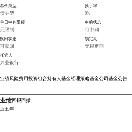
基金类型
换手率
债券型
0%
单日申购限额
申购状态
无限制
可申购
赎回状态
锁定期
可赎回
无锁定期
托管人
兴业银行
业绩
风险
费用
投资组合
持有人
基金经理
策略
基金公司
基金公告
业绩
回报
回撤
近五年