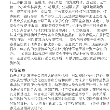
行上市的国 债、金融债、央行票据、地方政府债、企业债、公司
债、中小企业私募债、中期 票据、短期融资券、超级短期融资
券、资产支持证券、次级债、可分离交易可转 债的纯债部分、债
券回购、银行存款、货币市场工具以及法律法规或中国证监会 允
许基金投资的其他金融工具（但须符合中国证监会相关规定）。该
基金不投资 于股票、权证等权益类资产，也不投资于可转换债券
（可分离交易可转债的纯债 部分除外）、可交换债券。 如法律
法规或监管机构以后允许基金投资其他品种，基金管理人在履行适
当程 序后，可以将其纳入投资范围。 基金的投资组合比例为：
该基金投资于债券资产的比例不低于基金资产的 80%，现金或到期
日在一年以内的政府债券的投资比例合计不低于基金资产净值 的
5%。 如果法律法规或中国证监会变更投资品种的投资比例限
制，基金管理人在履行 适当程序后，可以调整上述投资品种的投
资比例。
投资策略
该基金充分发挥基金管理人的研究优势，对宏观经济运行趋势、财
政以及货币政策变化趋势作出分析和判断，对未来市场利率趋势及
市场信用环境变化作出预测，动态调整大类金融资产比例，自上而
下决定债券组合久期、期限结构、债券类别配置策略，在严谨深入
的分析基础上，综合考虑不同债券品种的收益率水平、供求关系、
信用风险的大小和流动性的好坏等影响因素，深入挖掘价值被低估
的标的券种。1、大类资产配置；2、债券投资策略。 （更多详情请
参见基金招募说明书）