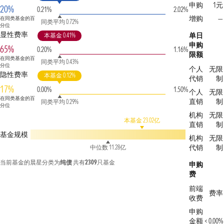
申购
1元
20%
0.21%
2.02%
增购
—
在同类基金的百
同类平均 0.72%
分位
显性费率
单日
本基金 0.41%
申购
65%
0.20%
1.16%
限额
在同类基金的百
同类平均 0.43%
分位
个人
无限
隐性费率
本基金 0.12%
代销
制
17%
0.00%
1.50%
个人
无限
在同类基金的百
直销
制
同类平均 0.29%
分位
机构
无限
本基金 23.02亿
直销
制
基金规模
机构
无限
代销
制
中位数 11.28亿
当前基金的晨星分类为
纯债
共有
2309
只基金
申购
费
前端
费率
收费
申购
金额 <
0.00%