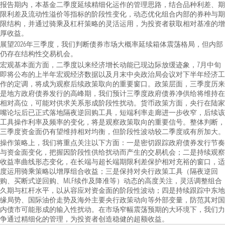
报告期内，本基金二季度延续精细化运作的管理思路，结合品种利差、期
限利差及流动性溢价等指标的阶段性变化，动态优化组合内部的券种与期
限结构，并通过骑乘及杠杆策略的灵活运用，为投资者获取相对基准的增
厚收益。
展望2026年三季度，我们判断债券市场大概率延续箱体震荡格局，但内部
仍存在结构性交易机会。
宏观基本面方面，二季度以来经济增长动能已现边际放缓迹象，7月中旬
即将公布的上半年宏观经济数据以及月末中央政治局会议对下半年经济工
作的定调，将成为观察后续政策取向的重要窗口。政策层面，三季度历来
是地方政府债券发行的高峰期，我们预计三季度政府债券净供给将维持在
相对高位，可能对供求关系形成阶段性扰动。货币政策方面，央行在陆家
嘴论坛后已正式落地隔夜逆回购工具，短端利率走廊进一步收窄，后续该
工具操作利率及频率的变化，将是观察政策取向的重要信号。整体判断，
三季度资金面仍有望维持相对均衡，但阶段性波动较二季度或有所加大。
操作策略上，我们将重点关注以下方面：一是密切跟踪政府债券发行节奏
与资金面变化，把握因阶段性供给扰动而产生的交易机会；二是持续观察
收益率曲线形态变化，在长端与超长端期限利差保护相对充裕的窗口，适
度运用骑乘策略以增厚组合收益；三是保持对央行政策工具（隔夜逆回
购、买断式逆回购、MLF续作及降准等）动态的高度关注，灵活调整组合
久期与杠杆水平，以从容应对资金面的阶段性波动；四是持续跟踪中东地
缘局势、国际油价走势及海外主要央行政策动向等外部变量，防范其对国
内债市可能形成的输入性扰动。在市场窄幅震荡预期的大环境下，我们力
争通过精细化的管理，为投资者创造稳健的超额收益。