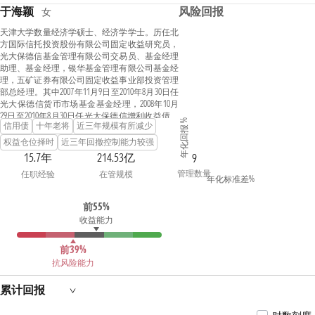
于海颖
风险回报
女
天津大学数量经济学硕士、经济学学士。历任北
方国际信托投资股份有限公司固定收益研究员，
光大保德信基金管理有限公司交易员、基金经理
助理、基金经理，银华基金管理有限公司基金经
理，五矿证券有限公司固定收益事业部投资管理
部总经理。其中2007年11月9日至2010年8月30日任
光大保德信货币市场基金基金经理，2008年10月
29日至2010年8月30日任光大保德信增利收益债券
年化回报 %
信用债
十年老将
近三年规模有所减少
型证券投资基金基金经理，2011年6月28日至2013
年6月16日任银华永祥保本混合型证券投资基金
权益仓位择时
近三年回撤控制能力较强
基金经理，2011年8月2日至2014年4月24日任银华
15.7年
214.53亿
9
货币市场证券投资基金基金经理，2012年8月9日
管理数量
任职经验
在管规模
至2014年10月7日任银华纯债信用主题债券型证券
年化标准差%
投资基金（LOF）基金经理，2013年4月1日至2014
年4月24日任银华交易型货币市场基金基金经
前55%
理，2013年8月7日至2014年10月7日任银华信用四
收益能力
季红债券型证券投资基金基金经理，2013年9月18
日至2014年10月7日任银华信用季季红债券型证券
投资基金基金经理，2014年5月8日至2014年10月7
前39%
日任银华信用债券型证券投资基金(LOF)基金经
抗风险能力
理。2016年加入交银施罗德基金管理有限公司。
2017年6月10日至2018年7月18日担任交银施罗德丰
累计回报
硕收益债券型证券投资基金的基金经理。2017年6
月10日至2019年3月14日担任交银施罗德定期支付