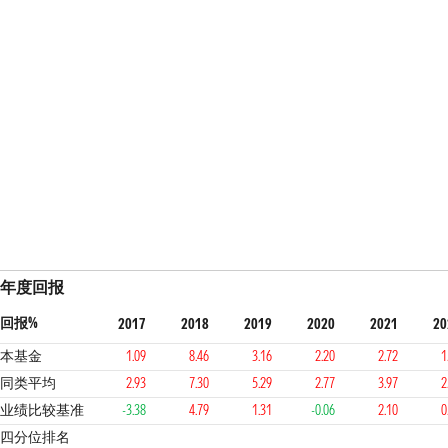
年度回报
回报%
2017
2018
2019
2020
2021
20
本基金
1.09
8.46
3.16
2.20
2.72
1
同类平均
2.93
7.30
5.29
2.77
3.97
2
业绩比较基准
-3.38
4.79
1.31
-0.06
2.10
0
3
1
4
3
4
4
四分位排名