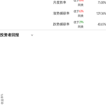
优于
69%
月度胜率
75.00
同类
优于
63%
涨势捕获率
129.36
同类
优于
29%
跌势捕获率
40.65
同类
投资者回报
收益率%