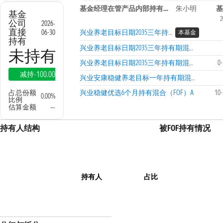
基金经理在管产品内部持有信息
朱小明
基金
2
公司
2026-
直接
06-30
兴业养老目标日期2035三年持有期混合（FOF）A
本基金
持有
兴业养老目标日期2035三年持有期混合（FOF）C
未持有
兴业养老目标日期2035三年持有期混合（FOF）Y
0
-100.00%
减持
兴业安康稳健养老目标一年持有期混合发起（FOF）
占总份额
兴业稳健优选6个月持有混合（FOF）A
10
0.00%
比例
估算金额
—
持有人结构
被FOF持有情况
持有人
占比