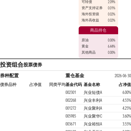
可转债
2.09%
资产支持证券
0.01%
海外投资级
0.02%
海外高收益
0.02%
商品持仓
原油
0.00%
黄金
6.44%
其他商品
0.00%
投资组合
股票
债券
券种配置
重仓基金
2026-06-3
债券品种
占净值
同类平均
基金代码
基金名称
占净
002301
兴业短债A
6.00
002268
兴业丰利A
4.55
001272
兴业聚利A
4.25
005985
兴业聚华C
3.60
003671
兴业裕恒A
3.55