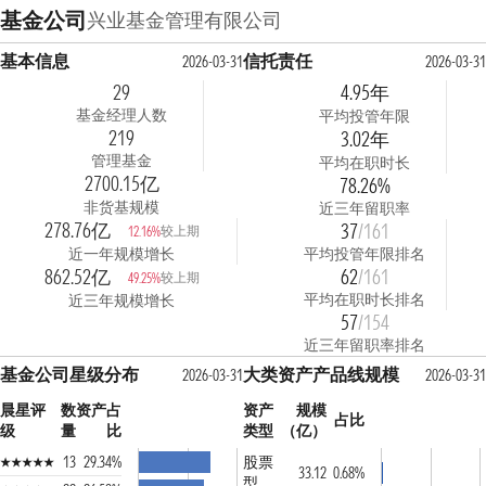
基金公司
兴业基金管理有限公司
基本信息
信托责任
2026-03-31
2026-03-3
29
4.95年
基金经理人数
平均投管年限
219
3.02年
管理基金
平均在职时长
2700.15亿
78.26%
非货基规模
近三年留职率
278.76亿
37
/161
较上期
12.16%
近一年规模增长
平均投管年限排名
862.52亿
62
/161
较上期
49.25%
平均在职时长排名
近三年规模增长
57
/154
近三年留职率排名
基金公司星级分布
大类资产产品线规模
2026-03-31
2026-03-3
晨星评
数
资产占
资产
规模
占比
级
量
比
类型
（亿）
13
29.34%
股票
33.12
0.68%
型