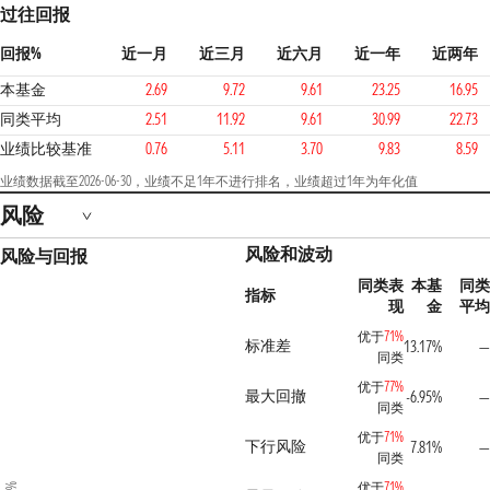
过往回报
回报%
近一月
近三月
近六月
近一年
近两年
本基金
2.69
9.72
9.61
23.25
16.95
同类平均
2.51
11.92
9.61
30.99
22.73
业绩比较基准
0.76
5.11
3.70
9.83
8.59
业绩数据截至2026-06-30，业绩不足1年不进行排名，业绩超过1年为年化值
风险
风险和波动
风险与回报
同类表
本基
同
指标
现
金
平
优于
71%
标准差
13.17%
同类
优于
77%
最大回撤
-6.95%
同类
优于
71%
下行风险
7.81%
同类
优于
71%