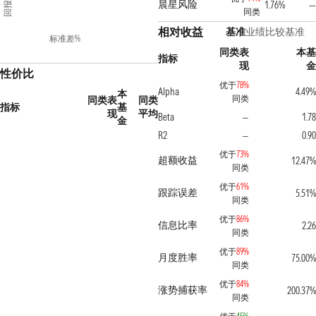
回报%
晨星风险
1.76%
同类
相对收益
基准
业绩比较基准
标准差%
同类表
本
指标
现
性价比
优于
78%
Alpha
4.49
本
同类
同类表
同类
指标
基
现
平均
Beta
1.7
—
金
R2
0.9
—
优于
73%
超额收益
12.47
同类
优于
61%
跟踪误差
5.51
同类
优于
86%
信息比率
2.2
同类
优于
89%
月度胜率
75.00
同类
优于
84%
涨势捕获率
200.37
同类