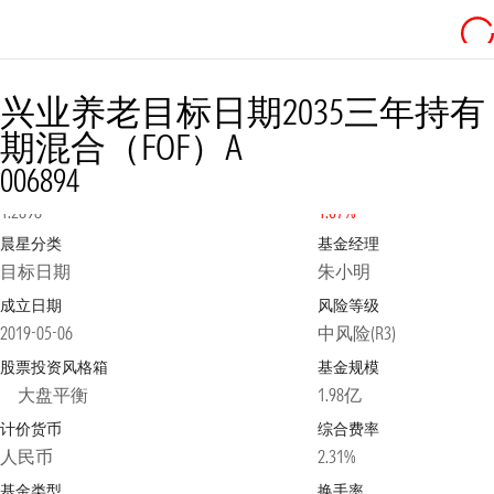
兴业养老目标日期2035三年持有
期混合（FOF）A
006894
净值
2026-08-04
日涨跌幅
1.2898
1.07%
晨星分类
基金经理
目标日期
朱小明
成立日期
风险等级
2019-05-06
中风险(R3)
股票投资风格箱
基金规模
大盘平衡
1.98亿
计价货币
综合费率
人民币
2.31%
基金类型
换手率