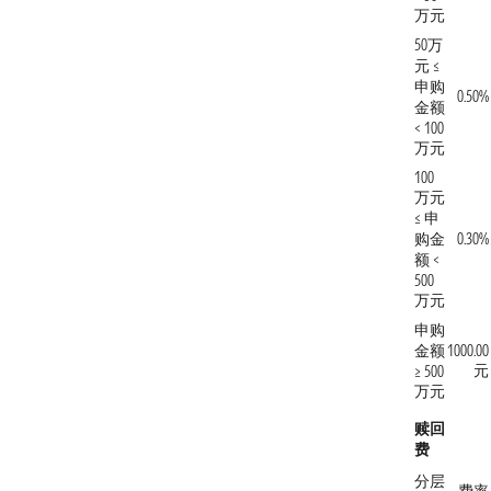
万元
50万
元 ≤
申购
0.50%
金额
< 100
万元
100
万元
≤ 申
购金
0.30%
额 <
500
万元
申购
金额
1000.00
元
≥ 500
万元
赎回
费
分层