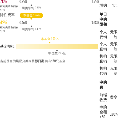
70%
0.35%
1.55%
增购
1元
在同类基金的百
同类平均 0.78%
分位
单日
隐性费率
本基金 1.26%
申购
42%
0.46%
3.68%
限额
在同类基金的百
同类平均 1.43%
分位
个人
无限
代销
制
本基金 1.90亿
个人
无限
基金规模
直销
制
中位数 2.05亿
机构
无限
直销
制
当前基金的晨星分类为
目标日期
共有
180
只基金
机构
无限
代销
制
申购
费
前端
费率
收费
申购
金额
0.80%
< 50