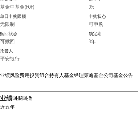
基金中基金(FOF)
0%
单日申购限额
申购状态
无限制
可申购
赎回状态
锁定期
可赎回
3年
托管人
平安银行
业绩
风险
费用
投资组合
持有人
基金经理
策略
基金公司
基金公告
业绩
回报
回撤
近五年