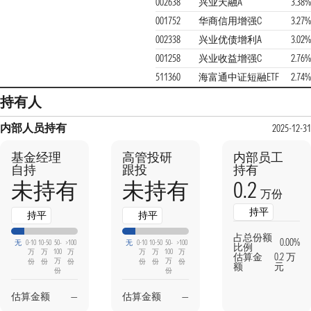
002638
兴业天融A
3.38
001752
华商信用增强C
3.27
002338
兴业优债增利A
3.02
001258
兴业收益增强C
2.76
511360
海富通中证短融ETF
2.74
持有人
内部人员持有
2025-12-3
基金经理
高管投研
内部员工
自持
跟投
持有
0.2
未持有
未持有
万份
持平
持平
持平
占总份额
0.00%
无
0-10
10-50
50-
>100
无
0-10
10-50
50-
>100
比例
万
万
100
万
万
万
100
万
估算金
0.2 万
万
万
份
份
份
份
份
份
额
元
份
份
估算金额
—
估算金额
—