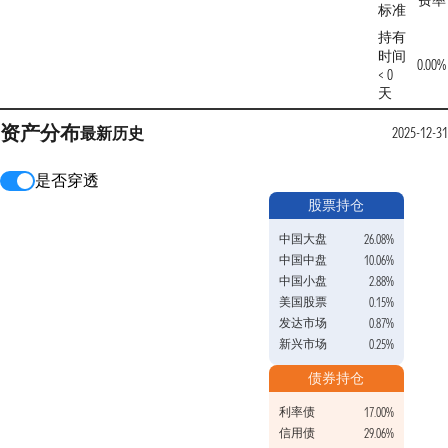
费率
标准
持有
时间
0.00%
< 0
天
资产分布
最新
历史
2025-12-3
是否穿透
股票持仓
中国大盘
26.08%
中国中盘
10.06%
中国小盘
2.88%
美国股票
0.15%
发达市场
0.87%
新兴市场
0.25%
债券持仓
利率债
17.00%
信用债
29.06%