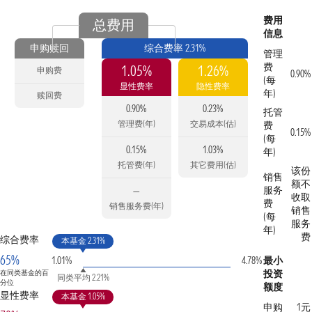
费用
总费用
信息
申购赎回
综合费率 2.31%
管理
费
1.05%
1.26%
申购费
0.90%
(每
显性费率
隐性费率
年)
赎回费
0.90%
0.23%
托管
管理费(年)
交易成本(估)
费
0.15%
(每
0.15%
1.03%
年)
托管费(年)
其它费用(估)
该份
销售
额不
服务
—
收取
费
销售服务费(年)
销售
(每
服务
年)
费
综合费率
本基金 2.31%
65%
1.01%
4.78%
最小
投资
在同类基金的百
同类平均 2.21%
分位
额度
显性费率
本基金 1.05%
申购
1元