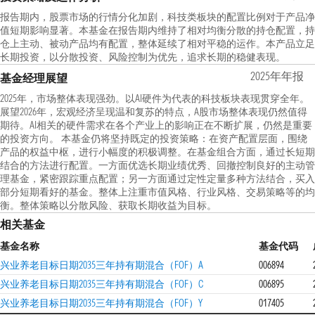
报告期内，股票市场的行情分化加剧，科技类板块的配置比例对于产品净
值短期影响显著。本基金在报告期内维持了相对均衡分散的持仓配置，持
仓上主动、被动产品均有配置，整体延续了相对平稳的运作。本产品立足
长期投资，以分散投资、风险控制为优先，追求长期的稳健表现。
2025年年报
基金经理展望
2025年，市场整体表现强劲。以AI硬件为代表的科技板块表现贯穿全年。
展望2026年，宏观经济呈现温和复苏的特点，A股市场整体表现仍然值得
期待。AI相关的硬件需求在各个产业上的影响正在不断扩展，仍然是重要
的投资方向。 本基金仍将坚持既定的投资策略：在资产配置层面，围绕
产品的权益中枢，进行小幅度的积极调整。在基金组合方面，通过长短期
结合的方法进行配置。一方面优选长期业绩优秀、回撤控制良好的主动管
理基金，紧密跟踪重点配置；另一方面通过定性定量多种方法结合，买入
部分短期看好的基金。整体上注重市值风格、行业风格、交易策略等的均
衡。整体策略以分散风险、获取长期收益为目标。
相关基金
基金名称
基金代码
兴业养老目标日期2035三年持有期混合（FOF）A
006894
兴业养老目标日期2035三年持有期混合（FOF）C
006895
兴业养老目标日期2035三年持有期混合（FOF）Y
017405