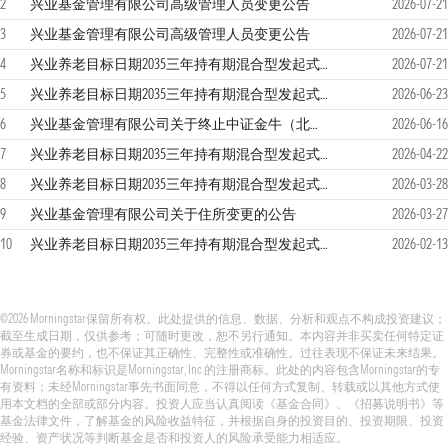
2
兴业基金管理有限公司高级管理人员变更公告
2026-07-21
3
兴业基金管理有限公司高级管理人员变更公告
2026-07-21
4
兴业养老目标日期2035三年持有期混合型发起式基金中基金(FOF)2026年第二季度报告
2026-07-21
5
兴业养老目标日期2035三年持有期混合型发起式基金中基金(FOF)基金产品资料概要更新
2026-06-23
6
兴业基金管理有限公司关于终止中证金牛（北京）基金销售有限公司办理本公司旗下基金销售业务的公告
2026-06-16
7
兴业养老目标日期2035三年持有期混合型发起式基金中基金(FOF)2026年第一季度报告
2026-04-22
8
兴业养老目标日期2035三年持有期混合型发起式基金中基金(FOF)2025年年度报告
2026-03-28
9
兴业基金管理有限公司关于住所变更的公告
2026-03-27
10
兴业养老目标日期2035三年持有期混合型发起式基金中基金(FOF)招募说明书更新
2026-02-13
©2026 Morningstar保留所有权。此处提供的信息、数据、分析和观点不构成投资建议；
截至生成日期，仅供参考；可随时更改，恕不另行通知。本内容并非买卖任何特定证
券或基金的要约，也不保证其正确性、完整性或准确性。过往表现不保证未来结果。
Morningstar名称和标识是Morningstar, Inc.的注册商标。此处的内容包含Morningstar的专
有资料；未经Morningstar事先书面同意，不得以任何方式复制、转载或以其他方式使
用本文档的全部或部分内容。投资人应当认真阅读《基金合同》、《招募说明书》等
基金法律文件，了解基金的风险收益特征，并根据自身的投资目的、投资期限、投资
经验、资产状况等判断基金是否和投资人的风险承受能力相适应。