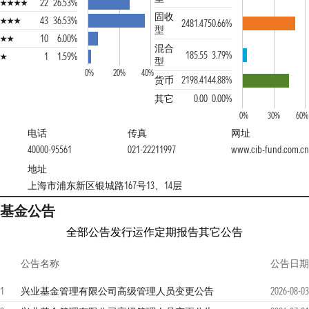
22
26.53%
固收
43
36.53%
2481.47
50.66%
型
10
6.00%
混合
185.55
3.79%
1
1.59%
型
0%
20%
40%
货币
2198.41
44.88%
其它
0.00
0.00%
0%
30%
60%
电话
传真
网址
40000-95561
021-22211997
www.cib-fund.com.c
地址
上海市浦东新区银城路167号13、14层
基金公告
全部公告
发行运作
定期报告
其它公告
公告名称
公告日期
1
兴业基金管理有限公司高级管理人员变更公告
2026-08-03