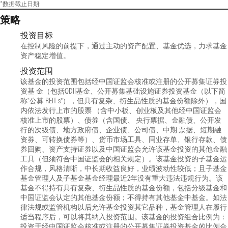
*数据截止日期:
策略
投资目标
在控制风险的前提下，通过主动的资产配置、基金优选，力求基金
资产稳定增值。
投资范围
该基金的投资范围包括经中国证监会核准或注册的公开募集证券投
资基 金（包括QDII基金、公开募集基础设施证券投资基金（以下简
称“公募 REIT s”），但具有复杂、衍生品性质的基金份额除外），国
内依法发行上市的股票 （含中小板、创业板及其他经中国证监会
核准上市的股票）、债券（含国债、 央行票据、金融债、公开发
行的次级债、地方政府债、企业债、公司债、中期 票据、短期融
资券、可转换债券等）、货币市场工具、同业存单、银行存款、债
券回购、资产支持证券以及中国证监会允许该基金投资的其他金融
工具（但须符合中国证监会的相关规定）。该基金投资的子基金运
作合规，风格清晰，中长期收益良好，业绩波动性较低；且子基金
基金管理人及子基金基金经理最近2年没有重大违法违规行为。该
基金不得持有具有复杂、衍生品性质的基金份额，包括分级基金和
中国证监会认定的其他基金份额；不得持有其他基金中基金。如法
律法规或监管机构以后允许基金投资其它品种，基金管理人在履行
适当程序后，可以将其纳入投资范围。该基金的投资组合比例为：
投资于经中国证监会核准或注册的公开募集证券投资基金的比例合