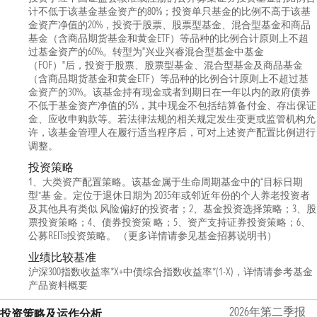
计不低于该基金基金资产的80%；投资单只基金的比例不高于该基
金资产净值的20%，投资于股票、股票型基金、混合型基金和商品
基金（含商品期货基金和黄金ETF）等品种的比例合计原则上不超
过基金资产的60%。转型为"兴业兴睿混合型基金中基金
（FOF）"后，投资于股票、股票型基金、混合型基金及商品基金
（含商品期货基金和黄金ETF）等品种的比例合计原则上不超过基
金资产的30%。该基金持有现金或者到期日在一年以内的政府债券
不低于基金资产净值的5%，其中现金不包括结算备付金、存出保证
金、应收申购款等。若法律法规的相关规定发生变更或监管机构允
许，该基金管理人在履行适当程序后，可对上述资产配置比例进行
调整。
投资策略
1、大类资产配置策略。该基金属于生命周期基金中的“目标日期
型”基 金。定位于退休日期为 2035年或邻近年份的个人养老投资者
及其他具有类似 风险偏好的投资者；2、基金投资选择策略；3、股
票投资策略；4、债券投资策 略；5、资产支持证券投资策略；6、
公募REITs投资策略。 （更多详情请参见基金招募说明书）
业绩比较基准
沪深300指数收益率*X+中债综合指数收益率*(1-X)，详情请参考基金
产品资料概要
2026年第二季报
投资策略及运作分析