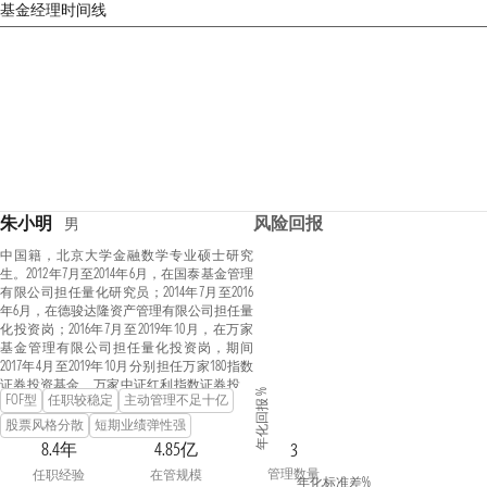
基金经理时间线
朱小明
风险回报
男
中国籍，北京大学金融数学专业硕士研究
生。2012年7月至2014年6月，在国泰基金管理
有限公司担任量化研究员；2014年7月至2016
年6月，在德骏达隆资产管理有限公司担任量
化投资岗；2016年7月至2019年10月，在万家
基金管理有限公司担任量化投资岗，期间
2017年4月至2019年10月分别担任万家180指数
证券投资基金、万家中证红利指数证券投资
年化回报 %
FOF型
任职较稳定
主动管理不足十亿
基金（LOF）、万家上证50交易型开放式指数
证券投资基金的基金经理。2019年10月加入
股票风格分散
短期业绩弹性强
兴业基金管理有限公司，现任基金经理。
8.4年
4.85亿
3
管理数量
任职经验
在管规模
年化标准差%