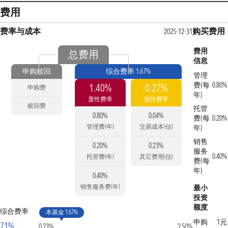
费用
费率与成本
购买费用
2025-12-31
费用
总费用
信息
申购赎回
综合费率 1.67%
管理
费(每
0.80%
1.40%
0.27%
申购费
年)
显性费率
隐性费率
赎回费
托管
0.80%
0.04%
费(每
0.20%
管理费(年)
交易成本(估)
年)
销售
0.20%
0.23%
服务
0.40%
托管费(年)
其它费用(估)
费(每
年)
0.40%
销售服务费(年)
最小
投资
额度
综合费率
本基金 1.67%
申购
1元
71%
0.23%
2.50%