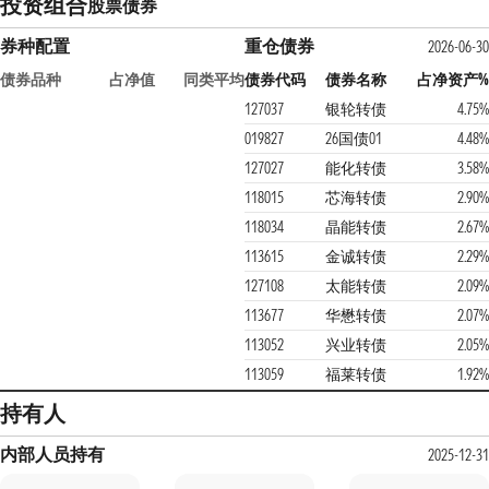
投资组合
股票
债券
券种配置
重仓债券
2026-06-30
债券品种
占净值
同类平均
债券代码
债券名称
占净资产%
127037
银轮转债
4.75%
019827
26国债01
4.48%
127027
能化转债
3.58%
118015
芯海转债
2.90%
118034
晶能转债
2.67%
113615
金诚转债
2.29%
127108
太能转债
2.09%
113677
华懋转债
2.07%
113052
兴业转债
2.05%
113059
福莱转债
1.92%
持有人
内部人员持有
2025-12-31