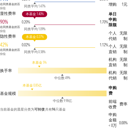
增购
1元
在同类基金的百
同类平均 1.47%
分位
显性费率
单日
本基金 1.40%
申购
90%
0.20%
1.70%
限额
在同类基金的百
同类平均 1.09%
分位
个人
无限
隐性费率
本基金 0.27%
代销
制
42%
0.02%
1.12%
个人
无限
在同类基金的百
直销
制
同类平均 0.38%
分位
机构
无限
本基金 5%
直销
制
换手率
机构
无限
代销
制
中位数 49%
本基金 0.85亿
申购
费
基金规模
中位数 9.98亿
前端
费率
收费
当前基金的晨星分类为
可转债
共有
96
只基金
申购
金额
0.00%
< 0万