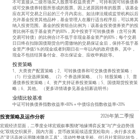
不可直接从二级市场买入股票等权益类资产，可持有因可转换债券
或可交换债券转股所形成的股票。因上述原因持有的股票，该基金
应在其可交易之日起的三个月内卖出。如法律法规或监管机构以后
允许基金投资其他品种，基金管理人在履行适当程序后，可以将其
纳入投资范围。基金的投资组合比例为：该基金投资债券资产的投
资比例不低于基金资产的80%，其中投资于可转换债券（含可分离
交易可转债）的比例合计不低于非现金基金资产的80%；每个交易
日日终在扣除国债期货合约需缴纳的交易保证金后，保持不低于基
金资产净值5％的现金或者到期日在一年以内的政府债券。其中，
现金不包括结算备付金、存出保证金、应收申购款等。
投资策略
1、大类资产配置策略；2、可转换债券和可交换债券投资策略：
（1）行业选择策略、（2）个券选择策略、（3）转股策略；3、普
通债券投资策略；4、资产支持证券投资策略；5、国债期货投资策
略；6、其他。 （更多详情请参见基金招募说明书）
业绩比较基准
中证可转换债券指数收益率×80%＋中债综合指数收益率×20%
2026年第二季报
投资策略及运作分析
宏观经济层面，二季度全球宏观叙事围绕"地缘博弈反复"与"产业趋势强
化"双线交织展开。国内方面，货币政策延续适度宽松取向，央行多次表
态"灵活高效运用降准降息工具"，流动性整体充裕。但5月社零同比转负，