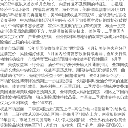
为2022年底以来首次单月负增长，内需修复不及预期的特征进一步显现，
经济呈"出口偏强、内需磨底"格局。海外方面，美联储降息路径因4月CPI
同比3.8%超预期而再度延后，美30年国债收益率突破5%，全球流动性宽松
节奏受抑；中东地缘则经历"4月初停火→5月下旬美军空袭伊朗致协议破裂
→6月中旬谅解备忘录签署、霍尔木兹复航"的过山车式演变，布油一度突
破110美元后急跌回80下方，地缘溢价被强制挤出。整体看，二季度国内
政策定力仍在、产业催化密集，但外部利率与地缘的双重扰动成为压制风
险偏好上限的核心变量。
债券市场层面，10年期国债收益率延续“N型”震荡：4 月初美伊停火利好已
提前定价，风险偏好修复；5 月国内经济复苏数据持续走弱，叠加央行流
动性维稳操作，市场博弈宽松政策预期带动收益率阶段性回落；6月季
末，美债收益率上行外溢、油价中枢抬升推升输入性通胀担忧，叠加国债
与超长债集中供给压力，收益率震荡反弹。期限结构呈现“短强长弱、曲
线陡峭化”特征，短端持续受益于银行间超储充裕、资金利率低位运行，
市场阶段性博弈降准预期进一步提振短端；长端则同时受油价带来的通胀
约束、债券供给放量、海外利率上行三重压制。二季度美伊地缘冲突叠加
美国通胀与美联储降息预期反复，全球美债大幅剧烈震荡，相比之下国内
国债波动幅度温和，独立避险属性持续凸显。本基金二季度债券持仓仍然
仅为少量利率债，仓位5%左右。
权益市场层面，二季度A股走出"震荡上行—高位分歧—缩圈聚焦"的结构性
行情，上证指数从3800-4000点区间一路攀升至4100点上方，创业板指创近
11年新高。市场主线高度清晰：4月停火交易阶段，资金从石油石化/黄金
等避险品快速切换至TMT，AI算力（光模块、国产芯片、服务器PCB/CCL）