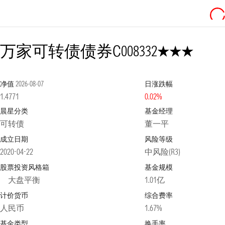
3星
万家可转债债券C
008332
净值
2026-08-07
日涨跌幅
1.4771
0.02%
晨星分类
基金经理
可转债
董一平
成立日期
风险等级
2020-04-22
中风险(R3)
股票投资风格箱
基金规模
大盘平衡
1.01亿
计价货币
综合费率
人民币
1.67%
基金类型
换手率