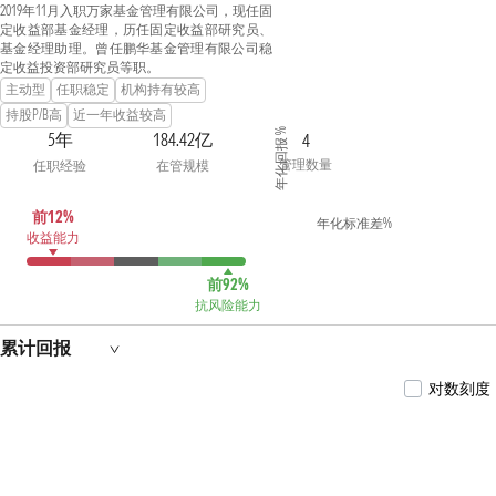
2019年11月入职万家基金管理有限公司，现任固
定收益部基金经理，历任固定收益部研究员、
基金经理助理。曾任鹏华基金管理有限公司稳
定收益投资部研究员等职。
主动型
任职稳定
机构持有较高
持股P/B高
近一年收益较高
年化回报 %
5年
184.42亿
4
管理数量
任职经验
在管规模
前12%
年化标准差%
收益能力
前92%
抗风险能力
累计回报
对数刻度