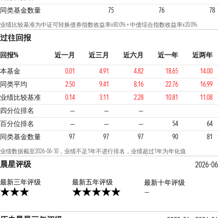
同类基金数量
75
76
78
业绩比较基准为中证可转换债券指数收益率x80.0% + 中债综合指数收益率x20.0%
过往回报
回报%
近一月
近三月
近六月
近一年
近两年
本基金
0.01
4.91
4.82
18.65
14.00
同类平均
2.50
9.41
8.16
22.76
16.99
业绩比较基准
0.14
3.11
2.28
10.81
11.08
3
3
3
四分位排名
—
—
—
百分位排名
—
—
—
54
64
同类基金数量
97
97
97
90
81
业绩数据截至2026-06-30，业绩不足1年不进行排名，业绩超过1年为年化值
晨星评级
2026-06
最新三年评级
5星
最新五年评级
最新十年评级
—