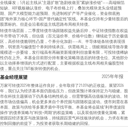
全线爆发；5月起主线从"主题扩散"急剧收敛至"紧缺涨价链"——高端铜箔
短缺、ABF载板确认涨价、电子布价格上行，叠加光模块龙头业绩超预
期、国产大模型能力超预期、先进制程扩产等产业催化，资金彻底抱
团"海外算力核心环节+国产替代确定性"双线。本基金仅持有少量转股后的
股票标的。但是会沿着权益主线思路布局相关转债。
转债市场层面，二季度转债市场跟随权益先扬后抑，中证转债指数在权益
牛市带动下冲高，但估值（百元溢价率、价格中位数）继续处于历史极值
区，高价转债脆弱性凸显，个券分化加剧——AI、半导体链条转债表现强
势，弱资质与偏债型个券则持续承压。供需格局上，强赎潮延续导致存量
规模进一步萎缩，发行端虽有再融资新规便利但放量有限，可投转债稀缺
性仍在上升。本基金目前部分持有量化策略筛选后的转债仓位、其他部分
以主动择券增强的方式进行配置，主要根据权益主线布局相关偏股型转
债，重点关注TMT板块转债的机会。
2025年年报
基金经理展望
万家可转债2025年整体运作良好，全年取得了21.05%的正收益。展望2026
年，我们认为经济基本面仍面临压力，但政策预计将保持定力与稳健。股
市在科技主题驱动下仍具备结构性机会，但需警惕高估值板块的波动。转
债市场估值偏高，机会更多来自个券挖掘与跟随权益波动。债市则需在基
本面、政策与供给等多重矛盾中寻找平衡。本基金将会延续“利率债波段
操作”的债券策略与“科技+周期”的权益策略，以及双低转债量化策略，紧
密跟踪经济复苏与政策脉络，持续跟踪景气科技板块的机会，力求在有效
控制回撤的前提下，为投资者获取长期稳健的回报。