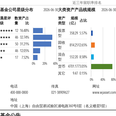
近三年留职率排名
基金公司星级分布
大类资产产品线规模
2026-06-30
2026-06-30
晨星评
数
资产占
资产
规模
占比
级
量
比
类型
（亿）
12
16.48%
股票
358.29
5.57%
型
46
32.74%
固收
50
31.21%
814.25
12.65%
型
46
12.05%
混合
552.20
8.58%
17
7.52%
型
0%
20%
40%
货币
4701.17
73.05%
其它
9.47
0.15%
0%
40%
80%
电话
传真
网址
400-888-0800
021-38909627
www.wjasset.com
地址
中国（上海）自由贸易试验区浦电路360号8层（名义楼层9层）
基金公告