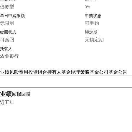
债券型
5%
单日申购限额
申购状态
无限制
可申购
赎回状态
锁定期
可赎回
无锁定期
托管人
农业银行
业绩
风险
费用
投资组合
持有人
基金经理
策略
基金公司
基金公告
业绩
回报
回撤
近五年