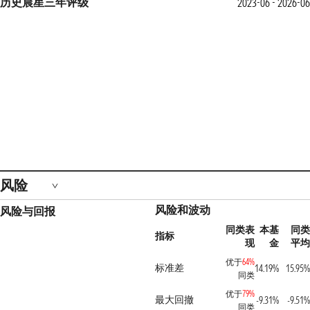
历史晨星三年评级
2023-06 - 2026-06
风险
风险和波动
风险与回报
同类表
本基
同类
指标
现
金
平均
优于
64%
标准差
14.19%
15.95%
同类
优于
79%
最大回撤
-9.31%
-9.51%
同类