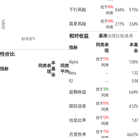
优于
60%
下行风险
8.66%
9.75%
同类
优于
64%
回报%
晨星风险
2.11%
2.64%
同类
相对收益
基准
业绩比较基准
标准差%
同类表
本基
指标
现
金
性价比
优于
51%
Alpha
1.06%
本
同类
同类表
同类
指标
基
现
平均
Beta
1.32
—
金
R2
0.94
—
优于
30%
超额收益
6.64%
同类
优于
81%
跟踪误差
4.52%
同类
优于
52%
信息比率
1.47
同类
优于
75%
月度胜率
66.67%
同类