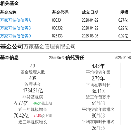
相关基金
基金名称
基金代码
成立日期
规模
万家可转债债券A
008331
2020-04-22
0.77亿
万家可转债债券C
008332
2020-04-22
0.22亿
万家可转债债券D
025133
2025-08-05
0.02亿
基金公司
万家基金管理有限公司
基本信息
信托责任
2026-06-30
2026-06-30
49
4.43年
基金经理人数
平均投管年限
409
2.79年
管理基金
平均在职时长
1734.21亿
86.11%
非货基规模
近三年留职率
-9.77亿
65
/163
较上期
-0.66%
近一年规模增长
平均投管年限排名
70.42亿
80
/163
较上期
4.14%
平均在职时长排名
近三年规模增长
26
/155