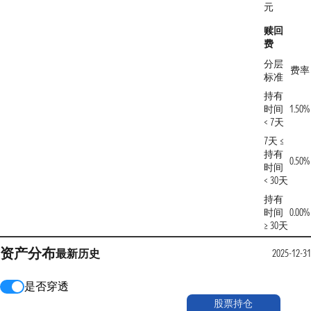
元
赎回
费
分层
费率
标准
持有
时间
1.50%
< 7天
7天 ≤
持有
0.50%
时间
< 30天
持有
时间
0.00%
≥ 30天
资产分布
最新
历史
2025-12-31
是否穿透
股票持仓