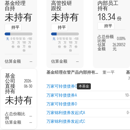
基金经理
高管投研
内部员工
自持
跟投
持有
18.34
未持有
未持有
份
持平
持平
持平
占总份额
0.00%
无
0-10
10-50
50-
>100
无
0-10
10-50
50-
>100
比例
万
万
100
万
万
万
100
万
估算
26.20052
万
万
份
份
份
份
份
份
金额
元
份
份
估算金额
—
估算金额
—
基金经理在管产品内部持有信息
董一平
基
基金
2
公司
2026-
直接
06-30
万家可转债债券C
本基金
持有
万家可转债债券A
10
未持有
万家可转债债券D
万家锦利债券发起式A
0
占总份额比
—
例
万家锦利债券发起式C
估算金额
—