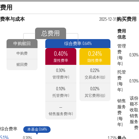
费用
费率与成本
购买费用
2025-12-31
费用
总费用
信息
申购赎回
综合费率 0.64%
管理
费
0.40%
0.24%
申购费
0.30%
(每
显性费率
隐性费率
年)
赎回费
0.30%
0.22%
托管
管理费(年)
交易成本(估)
费
0.10%
(每
0.10%
0.02%
年)
托管费(年)
其它费用(估)
该份
销售
额不
服务
—
收取
费
销售服务费(年)
销售
(每
服务
年)
费
综合费率
本基金 0.64%
51%
0.20%
1.75%
最小