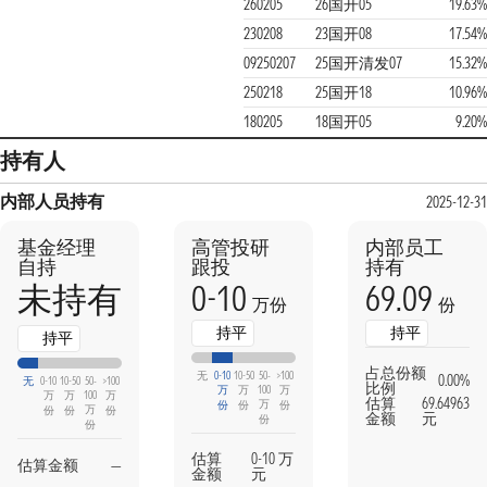
260205
26国开05
19.63%
230208
23国开08
17.54%
09250207
25国开清发07
15.32%
250218
25国开18
10.96%
180205
18国开05
9.20%
持有人
内部人员持有
2025-12-31
基金经理
高管投研
内部员工
自持
跟投
持有
0-10
69.09
未持有
万份
份
持平
持平
持平
占总份额
无
0-10
10-50
50-
>100
0.00%
无
0-10
10-50
50-
>100
比例
万
万
100
万
万
万
100
万
估算
69.64963
万
份
份
份
万
份
份
份
金额
元
份
份
估算
0-10 万
估算金额
—
金额
元