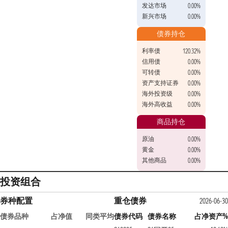
发达市场
0.00%
新兴市场
0.00%
债券持仓
利率债
120.32%
信用债
0.00%
可转债
0.00%
资产支持证券
0.00%
海外投资级
0.00%
海外高收益
0.00%
商品持仓
原油
0.00%
黄金
0.00%
其他商品
0.00%
投资组合
券种配置
重仓债券
2026-06-30
债券品种
占净值
同类平均
债券代码
债券名称
占净资产%