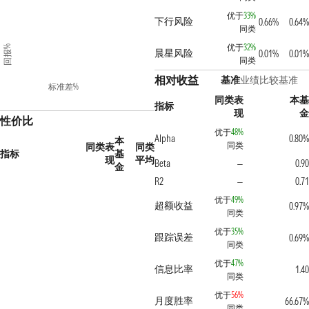
优于
33%
下行风险
0.66%
0.64%
同类
优于
32%
回报%
晨星风险
0.01%
0.01%
同类
相对收益
基准
业绩比较基准
标准差%
同类表
本基
指标
现
金
性价比
优于
48%
Alpha
0.80%
本
同类
同类表
同类
指标
基
现
平均
Beta
0.90
—
金
R2
0.71
—
优于
49%
超额收益
0.97%
同类
优于
35%
跟踪误差
0.69%
同类
优于
47%
信息比率
1.40
同类
优于
56%
月度胜率
66.67%
同类