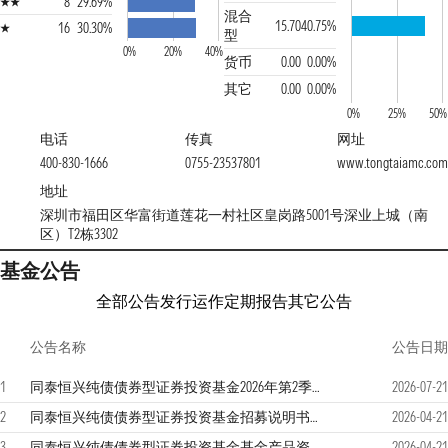
8
29.69%
混合
15.70
40.75%
16
30.30%
型
0%
20%
40%
货币
0.00
0.00%
其它
0.00
0.00%
0%
25%
50%
电话
传真
网址
400-830-1666
0755-23537801
www.tongtaiamc.com
地址
深圳市福田区华富街道莲花一村社区皇岗路5001号深业上城（南
区）T2栋3302
基金公告
全部公告
发行运作
定期报告
其它公告
公告名称
公告日期
1
同泰恒兴纯债债券型证券投资基金2026年第2季度报告
2026-07-21
2
同泰恒兴纯债债券型证券投资基金招募说明书（更新）
2026-04-21
3
同泰恒兴纯债债券型证券投资基金基金产品资料概要更新
2026-04-21