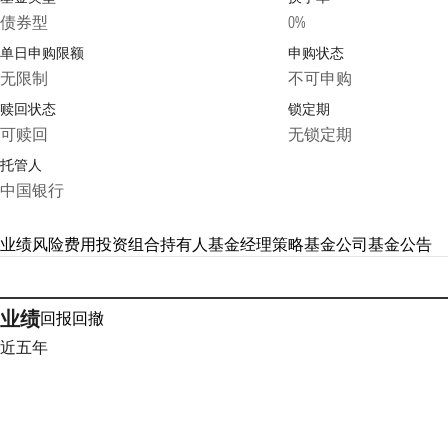
债券型
0%
单日申购限额
申购状态
无限制
不可申购
赎回状态
锁定期
可赎回
无锁定期
托管人
中国银行
业绩
风险
费用
投资组合
持有人
基金经理
策略
基金公司
基金公告
业绩
回报
回撤
近五年