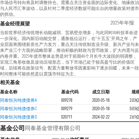
市场信号转向将及时调整持仓。需重点关注资金面的边际变化、地缘政治
与人民币汇率波动，以及针对二季度经济数据可能出台的增量政策对债市
的扰动。
2025年年报
基金经理展望
当前世界经济传统增长动能减弱、贸易壁垒增多，与此同时AI科技革命进
一步深化。国内新旧动能交替，通胀低位运行，在“十五五”开局之年，产
业层面将围绕新质生产力发力，重点关注传统制造业升级、新兴产业与未
来产业三个方面的战略部署，推动积极的财政与货币政策，扩大内需与反
内卷并重。2025年债市整体走势是对于前期46个月长牛大波段的弱调整，
呈现三角形收敛及波动压缩形态，当下市场已处于较高盈亏比的价值区
域，后续将在政策信号、配置力量释放等因素影响下逐步回暖，未来一段
时间整体可能依然是以震荡市特征为主。
相关基金
基金名称
基金代码
成立日期
规
同泰恒兴纯债债券A
009278
2020-05-18
2.03
同泰恒兴纯债债券C
009279
2020-05-18
0.03
同泰恒兴纯债债券D
020711
2024-02-22
2.61
基金公司
同泰基金管理有限公司