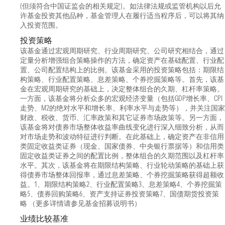
(但须符合中国证监会的相关规定)。如法律法规或监管机构以后允
许基金投资其他品种，基金管理人在履行适当程序后，可以将其纳
入投资范围。
投资策略
该基金通过宏观周期研究、行业周期研究、公司研究相结合，通过
定量分析增强组合策略操作的方法，确定资产在基础配置、行业配
置、公司配置结构上的比例。该基金采用的投资策略包括：期限结
构策略、行业配置策略、息差策略、个券挖掘策略等。首先，该基
金在宏观周期研究的基础上，决定整体组合的久期、杠杆率策略。
一方面，该基金将分析众多的宏观经济变量（包括GDP增长率、CPI
走势、M2的绝对水平和增长率、利率水平与走势等），并关注国家
财政、税收、货币、汇率政策和其它证券市场政策等。另一方面，
该基金将对债券市场整体收益率曲线变化进行深入细致分析，从而
对市场走势和波动特征进行判断。在此基础上，确定资产在非信用
类固定收益类证券（现金、国家债券、中央银行票据等）和信用类
固定收益类证券之间的配置比例，整体组合的久期范围以及杠杆率
水平。其次，该基金将在期限结构策略、行业轮动策略的基础上获
得债券市场整体回报率，通过息差策略、个券挖掘策略获得超额收
益。1、期限结构策略2、行业配置策略3、息差策略4、个券挖掘策
略5、债券回购策略6、资产支持证券投资策略7、国债期货投资策
略 （更多详情请参见基金招募说明书）
业绩比较基准