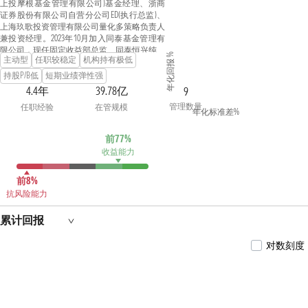
上投摩根基金管理有限公司)基金经理、浙商
证券股份有限公司自营分公司ED(执行总监)、
上海玖歌投资管理有限公司量化多策略负责人
兼投资经理。2023年10月加入同泰基金管理有
限公司，现任固定收益部总监、同泰恒兴纯债
年化回报 %
主动型
任职较稳定
机构持有极低
债券型证券投资基金基金经理、同泰泰享中短
债债券型证券投资基金基金经理、同泰恒盛债
持股P/B低
短期业绩弹性强
券型证券投资基金基金经理、同泰沪深300指
4.4年
39.78亿
9
数量化增强型证券投资基金基金经理、同泰同
管理数量
任职经验
在管规模
欣混合型证券投资基金基金经理、同泰泰裕三
年化标准差%
个月定期开放债券型证券投资基金基金经理、
同泰恒利纯债债券型证券投资基金基金经理。
前77%
收益能力
前8%
抗风险能力
累计回报
对数刻度