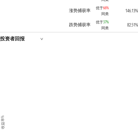
优于
66%
涨势捕获率
146.13%
同类
优于
37%
跌势捕获率
82.51%
同类
投资者回报
收益率%