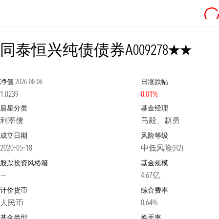
2星
同泰恒兴纯债债券A
009278
净值
2026-08-06
日涨跌幅
1.0239
0.01%
晨星分类
基金经理
利率债
马毅、赵勇
成立日期
风险等级
2020-05-18
中低风险(R2)
股票投资风格箱
基金规模
—
4.67亿
计价货币
综合费率
人民币
0.64%
基金类型
换手率