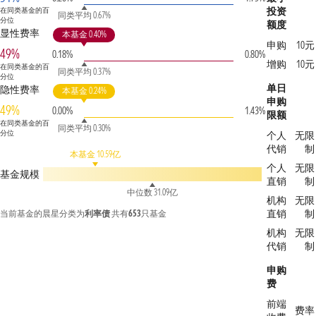
投资
在同类基金的百
同类平均 0.67%
分位
额度
显性费率
本基金 0.40%
申购
10元
49%
0.18%
0.80%
增购
10元
在同类基金的百
同类平均 0.37%
分位
单日
隐性费率
本基金 0.24%
申购
49%
0.00%
1.43%
限额
在同类基金的百
同类平均 0.30%
分位
个人
无限
代销
制
本基金 10.59亿
个人
无限
基金规模
直销
制
中位数 31.09亿
机构
无限
直销
制
当前基金的晨星分类为
利率债
共有
653
只基金
机构
无限
代销
制
申购
费
前端
费率