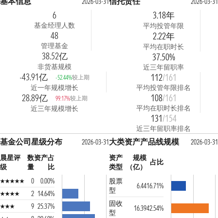
基本信息
信托责任
2026-03-31
2026-03-31
6
3.18年
基金经理人数
平均投管年限
48
2.22年
管理基金
平均在职时长
38.52亿
37.50%
非货基规模
近三年留职率
-43.91亿
112
/161
较上期
-52.44%
近一年规模增长
平均投管年限排名
28.89亿
108
/161
较上期
99.17%
平均在职时长排名
近三年规模增长
131
/154
近三年留职率排名
基金公司星级分布
大类资产产品线规模
2026-03-31
2026-03-31
晨星评
数
资产占
资产
规模
占比
级
量
比
类型
（亿）
0
0.00%
股票
6.44
16.71%
型
2
14.64%
固收
9
25.37%
16.39
42.54%
型