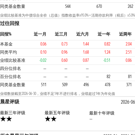
同类基金数量
544
670
262
业绩比较基准为中债综合全价（总值）指数收益率x95.0% + 活期存款利率（税后）x5.0%
过往回报
回报%
近一月
近三月
近六月
近一年
近两年
本基金
0.06
0.73
1.44
0.82
2.04
同类平均
0.10
0.96
1.68
1.24
2.51
业绩比较基准
-0.02
0.60
0.87
-0.51
0.86
4
4
3
四分位排名
—
—
—
百分位排名
—
—
—
82
81
同类基金数量
511
509
496
478
371
业绩数据截至2026-06-30，业绩不足1年不进行排名，业绩超过1年为年化值
晨星评级
2026-06
最新三年评级
2星
最新五年评级
最新十年评级
—