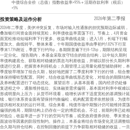
中债综合全价（总值）指数收益率×95%＋活期存款利率（税后）
×5%
2026年第二季报
投资策略及运作分析
2026年二季度，美伊冲突反复，市场对输入性通胀的担忧预期边际减弱，
叠加银行间资金面持续宽松，利率债收益率震荡下行。节奏上，4月资金
面宽松推动短端利率下行更多、收益率曲线走陡；进入5月，长端下行幅
度加大、曲线转平。整体来看，十年期国债收益率由季初约1.82%下行至
季末1.73%附近，季度下行约9bp，各期限普遍下行8–12bp，期限结构呈现
一定分化。 报告期内，本基金采取攻守结合的组合结构，以中短久期利
率债构建底仓、获取相对稳健的票息与利差收益，并辅以部分长久期利率
债进行交易，把握资本利得机会；久期管理上运用量化模型辅助择时，本
季度较早增加了组合久期，较好地把握了二季度利率下行的行情，组合整
体保持哑铃型配置。同时，结合收益率曲线形态变化，对组合的期限结构
及券种配置进行了动态优化。 展望后市，从基本面看，国内经济仍处修
复进程之中，通胀维持低位、实体融资需求偏弱，基本面对利率中枢难以
形成明显向上压力；从货币环境看，稳增长诉求下适度宽松的基调预计延
续，银行体系资金面有望保持均衡偏松，机构配置需求依然较强，为债市
提供相对友好的运行环境。综合来看，纯债市场中期预计仍可能维持震荡
偏强的格局，期限结构上仍存在一定的博弈机会。不过，前期利率已处相
对低位，收益率进一步下行的空间与节奏，或受政府债券供给、季末资金
面波动等因素的阶段性制约。操作上，本基金将结合市场变化灵活调整组
合久期与持仓结构，在控制回撤的前提下力争获取相对稳健的收益，一旦