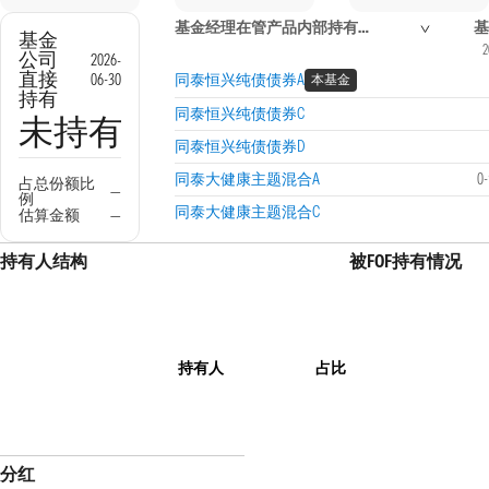
基金经理在管产品内部持有信息
基
基金
2
公司
2026-
直接
06-30
同泰恒兴纯债债券A
本基金
持有
同泰恒兴纯债债券C
未持有
同泰恒兴纯债债券D
同泰大健康主题混合A
0
占总份额比
—
例
同泰大健康主题混合C
估算金额
—
持有人结构
被FOF持有情况
持有人
占比
分红