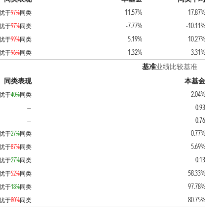
11.57%
17.87%
优于
97%
同类
-7.77%
-10.11%
优于
97%
同类
5.19%
10.27%
优于
99%
同类
1.32%
3.31%
优于
96%
同类
基准
业绩比较基准
同类表现
本基金
2.04%
优于
40%
同类
0.93
—
0.76
—
0.77%
优于
27%
同类
5.69%
优于
87%
同类
0.13
优于
27%
同类
58.33%
优于
52%
同类
97.78%
优于
18%
同类
80.75%
优于
80%
同类