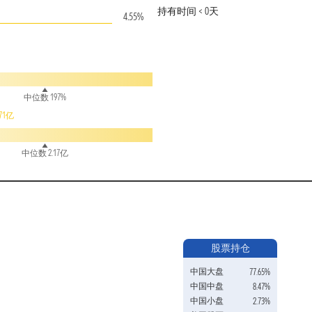
持有时间 < 0天
4.55%
中位数 197%
71亿
中位数 2.17亿
股票持仓
中国大盘
77.65%
中国中盘
8.47%
中国小盘
2.73%