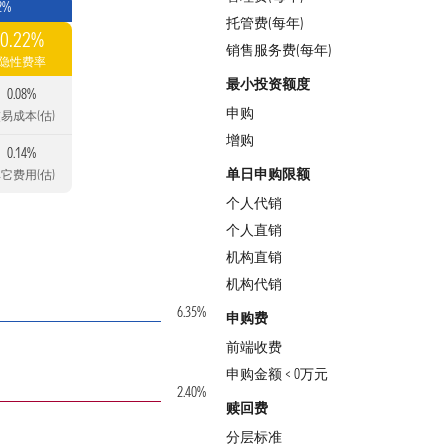
2%
托管费(每年)
0.22%
销售服务费(每年)
隐性费率
最小投资额度
0.08%
申购
易成本(估)
增购
0.14%
单日申购限额
它费用(估)
个人代销
个人直销
机构直销
机构代销
6.35%
申购费
前端收费
申购金额 < 0万元
2.40%
赎回费
分层标准