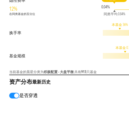
隐性费率
0.04%
12%
同类平均 0.84%
在同类基金的百分位
本基金 36%
换手率
本基金 0.
基金规模
当前基金的晨星分类为
积极配置 - 大盘平衡
共有
913
只基金
资产分布
最新
历史
是否穿透