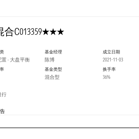
3星
混合C
013359
类
基金经理
成立日期
置 - 大盘平衡
陈博
2021-11-03
率
基金类型
换手率
混合型
36%
银行
告