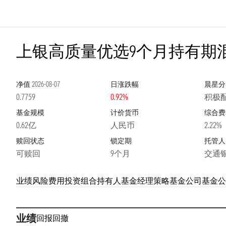
上银高质量优选9个月持有期
净值
2026-08-07
日涨跌幅
晨星分
0.7759
0.92%
积极配
基金规模
计价货币
综合费
0.62亿
人民币
2.22%
赎回状态
锁定期
托管人
可赎回
9个月
交通
业绩
风险
费用
投资组合
持有人
基金经理
策略
基金公司
基金公
业绩
回报
回撤