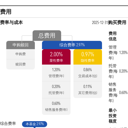
费用
费率与成本
购买费用
2025-12-31
费用
总费用
信息
申购赎回
综合费率 2.97%
管理
费(每
1.20%
2.00%
0.97%
申购费
年)
显性费率
隐性费率
赎回费
托管
1.20%
0.86%
费(每
0.20%
管理费(年)
交易成本(估)
年)
销售
0.20%
0.11%
服务
0.60%
托管费(年)
其它费用(估)
费(每
年)
0.60%
销售服务费(年)
最小
投资
额度
综合费率
本基金 2.97%