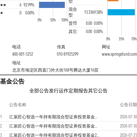
型
6
92.99%
混合
13.33
69.58%
0
0.00%
型
0%
50%
100%
货币
0.00
0.00%
其它
0.00
0.00%
0%
35%
70%
电话
传真
网址
400-001-5252
010-81925299
www.springsfund.co
地址
北京市海淀区西直门外大街168号腾达大厦16层
基金公告
全部公告
发行运作
定期报告
其它公告
公告名称
公告日期
1
汇泉匠心智选一年持有期混合型证券投资基金更新的招募说明书（2026年第1期）
2026-07-30
2
汇泉匠心智选一年持有期混合型证券投资基金（C类份额）基金产品资料概要更新
2026-07-30
3
汇泉匠心智选一年持有期混合型证券投资基金2026年第二季度报告
2026-07-21