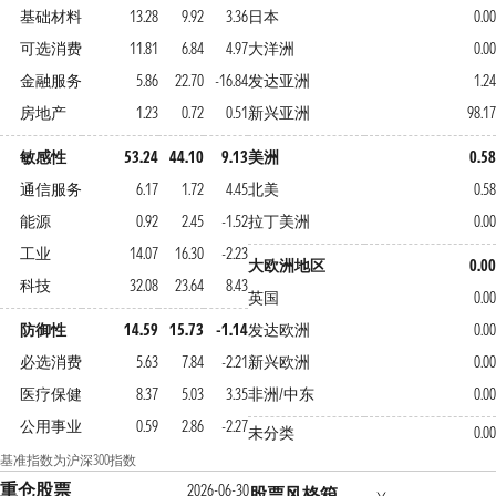
基础材料
13.28
9.92
3.36
日本
0.0
可选消费
11.81
6.84
4.97
大洋洲
0.0
金融服务
5.86
22.70
-16.84
发达亚洲
1.2
房地产
1.23
0.72
0.51
新兴亚洲
98.1
敏感性
53.24
44.10
9.13
美洲
0.5
通信服务
6.17
1.72
4.45
北美
0.5
能源
0.92
2.45
-1.52
拉丁美洲
0.0
工业
14.07
16.30
-2.23
大欧洲地区
0.0
科技
32.08
23.64
8.43
英国
0.0
防御性
14.59
15.73
-1.14
发达欧洲
0.0
必选消费
5.63
7.84
-2.21
新兴欧洲
0.0
医疗保健
8.37
5.03
3.35
非洲/中东
0.0
公用事业
0.59
2.86
-2.27
未分类
0.0
基准指数为沪深300指数
重仓股票
2026-06-30
股票风格箱