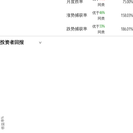
月度胜率
75.00
同类
优于
46%
涨势捕获率
158.03
同类
优于
33%
跌势捕获率
186.01
同类
投资者回报
收益率%