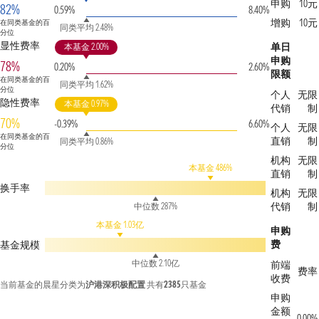
申购
10元
82%
0.59%
8.40%
增购
10元
在同类基金的百
同类平均 2.48%
分位
显性费率
单日
本基金 2.00%
申购
78%
0.20%
2.60%
限额
在同类基金的百
同类平均 1.62%
分位
个人
无限
隐性费率
本基金 0.97%
代销
制
70%
-0.39%
6.60%
个人
无限
在同类基金的百
直销
制
同类平均 0.86%
分位
机构
无限
本基金 486%
直销
制
换手率
机构
无限
代销
制
中位数 287%
本基金 1.03亿
申购
费
基金规模
中位数 2.10亿
前端
费率
收费
当前基金的晨星分类为
沪港深积极配置
共有
2385
只基金
申购
金额
0.00%