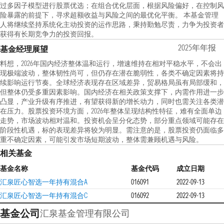
过多因子模型进行股票优选；在组合优化层面，根据风险偏好，在控制风
险暴露的前提下，寻求超额收益与风险之间的最优化平衡。 本基金管理
人将继续坚持系统化主动投资的运作思路，秉持勤勉尽责，力争为投资者
获得有长期竞争力的投资回报。
2025年年报
基金经理展望
料想，2026年国内经济整体温和运行，增速维持在相对平稳水平，不会出
现极端波动，整体韧性尚可，但仍存在潜在脆弱性，各类不确定因素将持
续影响运行节奏。全球经济表现存在区域差异，贸易格局虽有局部缓和，
但整体仍受多重因素影响。国内经济在相关政策支撑下，内需作用进一步
凸显，产业升级有序推进，有望获得新的增长动力，同时也需关注各类潜
在压力。股票投资环境方面，2026年整体呈现结构性特征，难有全面单边
走势，市场波动相对温和。投资机会呈分化态势，部分重点领域可能存在
阶段性机遇，标的表现差异将较为明显。需注意的是，股票投资仍面临多
重不确定因素，可能引发市场短期波动，整体需兼顾机遇与风险。
相关基金
基金名称
基金代码
成立日期
汇泉匠心智选一年持有混合A
016091
2022-09-13
汇泉匠心智选一年持有混合C
016092
2022-09-13
基金公司
汇泉基金管理有限公司