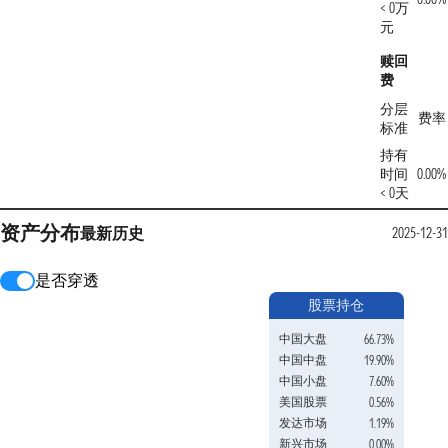
< 0万
元
赎回
费
分层
费率
标准
持有
时间
0.00%
< 0天
资产分布
最新
历史
2025-12-3
是否穿透
股票持仓
中国大盘
66.73%
中国中盘
19.90%
中国小盘
7.60%
美国股票
0.56%
发达市场
1.19%
新兴市场
0.00%