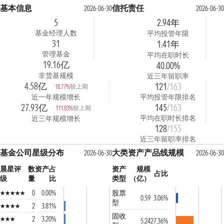
基本信息
信托责任
2026-06-30
2026-06-3
5
2.94年
基金经理人数
平均投管年限
31
1.41年
管理基金
平均在职时长
19.16亿
40.00%
非货基规模
近三年留职率
4.58亿
121
/163
较上期
18.77%
近一年规模增长
平均投管年限排名
27.93亿
145
/163
较上期
111.83%
平均在职时长排名
近三年规模增长
128
/155
近三年留职率排名
基金公司星级分布
大类资产产品线规模
2026-06-30
2026-06-3
晨星评
数
资产占
资产
规模
占比
级
量
比
类型
（亿）
0
0.00%
股票
0.59
3.06%
型
2
3.81%
固收
2
3.20%
5.24
27.36%