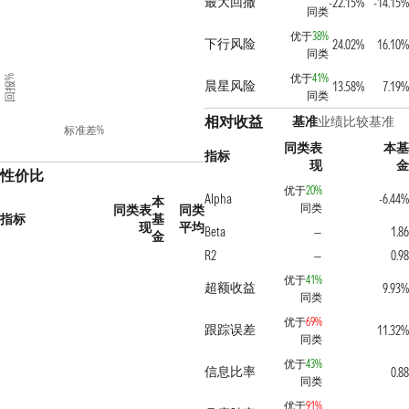
最大回撤
-22.15%
-14.15
同类
优于
38%
下行风险
24.02%
16.10
同类
优于
41%
回报%
晨星风险
13.58%
7.19
同类
相对收益
基准
业绩比较基准
标准差%
同类表
本
指标
现
性价比
优于
20%
Alpha
-6.44
本
同类
同类表
同类
指标
基
现
平均
Beta
1.8
—
金
R2
0.9
—
优于
41%
超额收益
9.93
同类
优于
69%
跟踪误差
11.32
同类
优于
43%
信息比率
0.8
同类
优于
91%