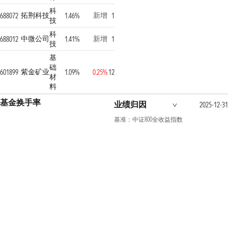
科
拓荆科技
新增
688072
1.46%
1
技
科
中微公司
新增
688012
1.41%
1
技
基
础
紫金矿业
601899
1.09%
0.25%
12
材
料
基金换手率
业绩归因
2025-12-3
基准：中证800全收益指数