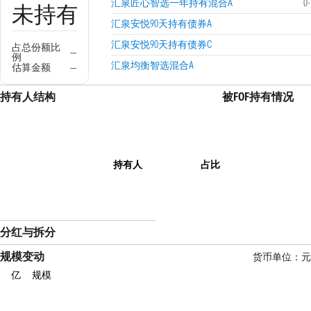
汇泉匠心智选一年持有混合A
0
未持有
汇泉安悦90天持有债券A
汇泉安悦90天持有债券C
占总份额比
—
例
汇泉均衡智选混合A
估算金额
—
持有人结构
被FOF持有情况
持有人
占比
分红与拆分
规模变动
货币单位：
亿
规模