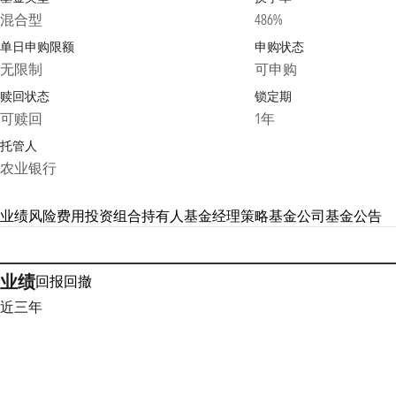
混合型
486%
单日申购限额
申购状态
无限制
可申购
赎回状态
锁定期
可赎回
1年
托管人
农业银行
业绩
风险
费用
投资组合
持有人
基金经理
策略
基金公司
基金公告
业绩
回报
回撤
近三年