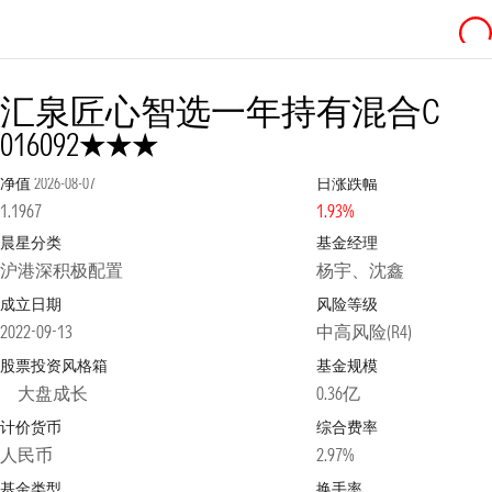
汇泉匠心智选一年持有混合C
3星
016092
净值
2026-08-07
日涨跌幅
1.1967
1.93%
晨星分类
基金经理
沪港深积极配置
杨宇、沈鑫
成立日期
风险等级
2022-09-13
中高风险(R4)
股票投资风格箱
基金规模
大盘成长
0.36亿
计价货币
综合费率
人民币
2.97%
基金类型
换手率