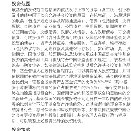
投资范围
该基金的投资范围包括国内依法发行上市的股票（含主板、创业板
及其他经中国证监会允许基金投资的股票、存托凭证）、港股通标
的股票（包括沪港通股票及深港通股票）、债券（包括国债、央行
票据、金融债券、企业债券、公司债券、中期票据、短期融资券、
超短期融资券、次级债券、政府机构债券、地方政府债券、可交换
债券、可转换债券（含分离交易可转债）及其他经中国证监会允许
投资的债券）、资产支持证券、债券回购、同业存单、银行存款
（包括协议存款、定期存款及其他银行存款）、货币市场工具、股
指期货、国债期货、股票期权以及法律法规或中国证监会允许基金
投资的其他金融工具（但须符合中国证监会相关规定）。该基金可
以参与融资业务。如法律法规或监管机构以后允许基金投资其他品
种，基金管理人在履行适当程序后，可以将其纳入投资范围，并可
依据届时有效的法律法规适时合理地调整投资范围。基金的投资组
合比例为：该基金股票资产占基金资产的比例为60%-95%（其中投
资于港股通标的股票的资产占股票资产的0%-50%）。每个交易日日
终在扣除股指期货合约、国债期货合约和股票期权合约需缴纳的交
易保证金后，基金保留的现金或投资于到期日在一年以内的政府债
券的比例合计不低于基金资产净值的5%，该基金所指的现金不包括
结算备付金、存出保证金和应收申购款等。如果法律法规或中国证
监会变更投资品种的投资比例限制，基金管理人在履行适当程序
后，可以调整上述投资品种的投资比例。
投资策略