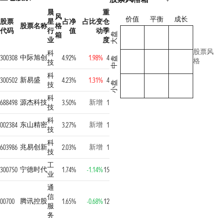
晨
重
风
价值
平衡
成长
股票
星
占净
占比变
仓
股票名称
格
代码
行
值
动
季
箱
大盘
业
度
股票风
科
中际旭创
300308
4.92%
1.98%
4
中盘
格
技
科
新易盛
300502
4.23%
1.31%
4
小盘
技
科
源杰科技
新增
688498
3.50%
1
技
科
东山精密
新增
002384
3.27%
1
技
科
兆易创新
新增
603986
2.03%
1
技
工
宁德时代
300750
1.74%
-1.14%
15
业
通
信
腾讯控股
00700
1.65%
-0.68%
12
服
务