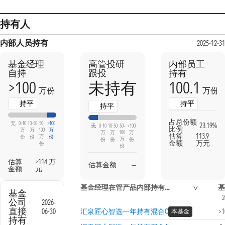
持有人
内部人员持有
2025-12-3
基金经理
高管投研
内部员工
自持
跟投
持有
>100
100.1
未持有
万份
万份
持平
持平
持平
占总份额
无
0-10
10-50
50-
>100
23.19%
无
0-10
10-50
50-
>100
比例
万
万
100
万
万
万
100
万
估算
113.9
万
份
份
份
万
份
份
份
金额
万元
份
份
估算
>114 万
估算金额
—
金额
元
基金经理在管产品内部持有信息
基金
2
公司
2026-
直接
06-30
汇泉匠心智选一年持有混合C
>
本基金
持有