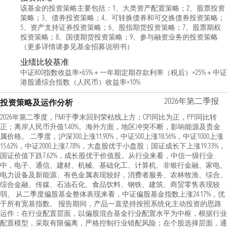
该基金的投资策略主要包括：1、大类资产配置策略；2、股票投资
策略；3、债券投资策略；4、可转换债券和可交换债券投资策略；
5、资产支持证券投资策略；6、股指期货投资策略；7、股票期权
投资策略；8、国债期货投资策略；9、参与融资业务的投资策略
（更多详情请参见基金招募说明书）
业绩比较基准
中证800指数收益率×65%＋一年期定期存款利率（税后）×25%＋中证
港股通综合指数（人民币）收益率×10%
2026年第二季报
投资策略及运作分析
2026年第二季度，PMI于季末回到荣枯线上方；CPI同比为正，PPI同比转
正；离岸人民币升值1.40%。海外方面，地区冲突不断，影响能源及贵金
属价格。 二季度，沪深300上涨11.90%，中证500上涨18.56%，中证1000上涨
15.62%，中证2000上涨7.78%，大盘股优于小盘股；国证成长下上涨19.33%，
国证价值下跌7.62%，成长股优于价值股。从行业来看，中信一级行业
中，电子、通信、建材、机械、基础化工、计算机、非银行金融、家电、
电力设备及新能源、有色金属表现较好，消费者服务、农林牧渔、综合、
综合金融、传媒、石油石化、食品饮料、钢铁、建筑、商贸零售表现较
弱。 从二季度偏股基金整体表现来看，中证偏股基金指数上涨24.17%，优
于所有宽基指数。 报告期间，产品一直坚持按照系统化主动投资的思路
运作：在行业配置层面，以偏股混合基金行业配置水平为中枢，根据行业
配置模型，采取有限偏离，严格控制行业错配风险；在个股选择层面，通