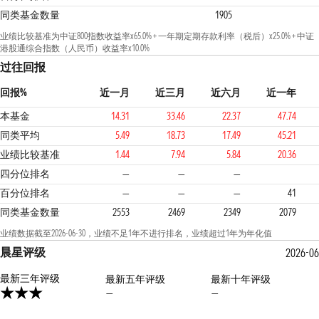
同类基金数量
1905
业绩比较基准为中证800指数收益率x65.0% + 一年期定期存款利率（税后）x25.0% + 中证
港股通综合指数（人民币）收益率x10.0%
过往回报
回报%
近一月
近三月
近六月
近一年
本基金
14.31
33.46
22.37
47.74
同类平均
5.49
18.73
17.49
45.21
业绩比较基准
1.44
7.94
5.84
20.36
2
2
四分位排名
—
—
—
百分位排名
—
—
—
41
同类基金数量
2553
2469
2349
2079
业绩数据截至2026-06-30，业绩不足1年不进行排名，业绩超过1年为年化值
晨星评级
2026-0
最新三年评级
最新五年评级
最新十年评级
—
—