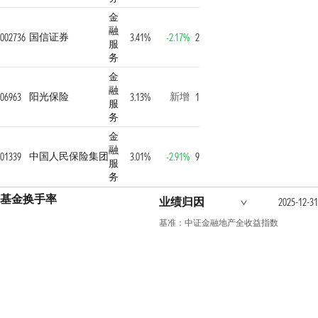
金
融
国信证券
002736
3.41%
-2.17%
2
服
务
金
融
阳光保险
新增
06963
3.13%
1
服
务
金
融
中国人民保险集团
01339
3.01%
-2.91%
9
服
务
基金换手率
业绩归因
2025-12-31
基准：中证金融地产全收益指数