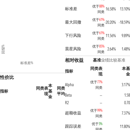
优于
88%
标准差
16.58%
13.10%
同类
优于
61%
最大回撤
-20.20%
-18.59%
同类
优于
61%
下行风险
11.56%
9.89%
同类
优于
85%
回报%
晨星风险
2.64%
1.48%
同类
相对收益
基准
业绩比较基准
标准差%
同类表
本基
指标
现
金
性价比
优于
77%
Alpha
3.17%
本
同类
同类表
同类
指标
基
现
平均
Beta
1.58
—
金
R2
0.70
—
优于
99%
超额收益
7.37%
同类
优于
3%
跟踪误差
11.80%
同类