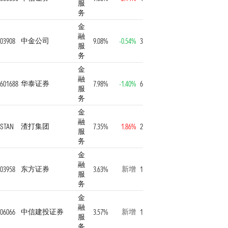
服
务
金
融
中金公司
03908
9.08%
-0.54%
3
服
务
金
融
华泰证券
601688
7.98%
-1.40%
6
服
务
金
融
渣打集团
STAN
7.35%
1.86%
2
服
务
金
融
东方证券
新增
03958
3.63%
1
服
务
金
融
中信建投证券
新增
06066
3.57%
1
服
务