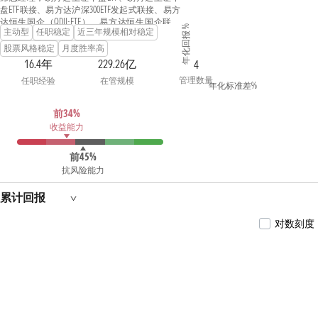
盘ETF联接、易方达沪深300ETF发起式联接、易方
达恒生国企（QDII-ETF）、易方达恒生国企联接
年化回报 %
主动型
任职稳定
近三年规模相对稳定
（QDII）、易方达标普消费品指数增强（QDII）、
易方达香港恒生综合小型股指数（QDII-LOF）、
股票风格稳定
月度胜率高
易方达标普医疗保健指数（QDII-LOF）、易方达
16.4年
229.26亿
4
标普500指数（QDII-LOF）、易方达标普生物科技
管理数量
任职经验
在管规模
指数（QDII-LOF）、易方达标普信息科技指数
年化标准差%
（QDII-LOF）、易方达原油（QDII-LOF-FOF）的基
金经理。
前34%
收益能力
前45%
抗风险能力
累计回报
对数刻度