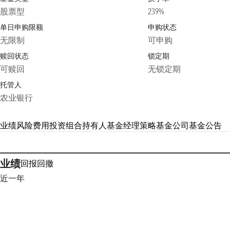
股票型
239%
单日申购限额
申购状态
无限制
可申购
赎回状态
锁定期
可赎回
无锁定期
托管人
农业银行
业绩
风险
费用
投资组合
持有人
基金经理
策略
基金公司
基金公告
业绩
回报
回撤
近一年