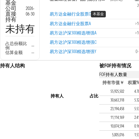
基金
2
公司
2026-
直接
06-30
易方达金融行业股票C
本基金
持有
易方达金融行业股票A
>
未持有
易方达沪深300精选增强A
>
易方达沪深300精选增强C
占总份额比
—
例
易方达沪深300精选增强Y
0
估算金额
—
持有人结构
被FOF持有情况
FOF持有人数量
持有该基金的FOF产
持有市值￥
权重
易方达优势领航六个月持
55,925,502
4.7
持有人
占比
易方达优势价值一年持有
30,663,318
5.3
易方达优势驱动一年持有
23,194,458
5.5
广发优选配置混合（FOF-
11,114,169
2.4
华安盈瑞稳健优选6个月
10,874,594
0.1
易方达优势风华六个月持
5,005,016
1.5