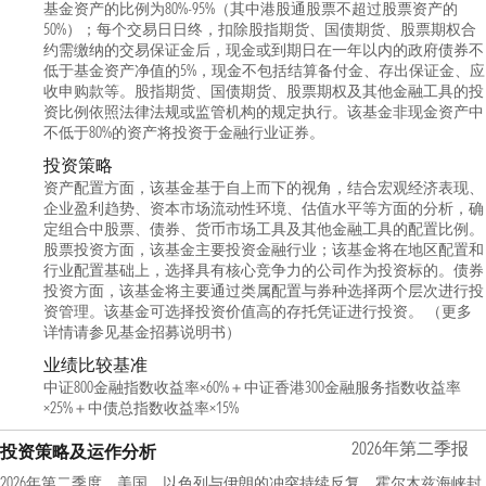
基金资产的比例为80%-95%（其中港股通股票不超过股票资产的
50%）；每个交易日日终，扣除股指期货、国债期货、股票期权合
约需缴纳的交易保证金后，现金或到期日在一年以内的政府债券不
低于基金资产净值的5%，现金不包括结算备付金、存出保证金、应
收申购款等。股指期货、国债期货、股票期权及其他金融工具的投
资比例依照法律法规或监管机构的规定执行。该基金非现金资产中
不低于80%的资产将投资于金融行业证券。
投资策略
资产配置方面，该基金基于自上而下的视角，结合宏观经济表现、
企业盈利趋势、资本市场流动性环境、估值水平等方面的分析，确
定组合中股票、债券、货币市场工具及其他金融工具的配置比例。
股票投资方面，该基金主要投资金融行业；该基金将在地区配置和
行业配置基础上，选择具有核心竞争力的公司作为投资标的。债券
投资方面，该基金将主要通过类属配置与券种选择两个层次进行投
资管理。该基金可选择投资价值高的存托凭证进行投资。 （更多
详情请参见基金招募说明书）
业绩比较基准
中证800金融指数收益率×60%＋中证香港300金融服务指数收益率
×25%＋中债总指数收益率×15%
2026年第二季报
投资策略及运作分析
2026年第二季度，美国、以色列与伊朗的冲突持续反复，霍尔木兹海峡封