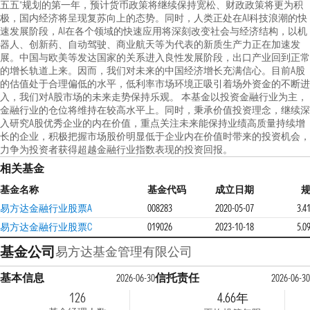
五五”规划的第一年，预计货币政策将继续保持宽松、财政政策将更为积
极，国内经济将呈现复苏向上的态势。同时，人类正处在AI科技浪潮的快
速发展阶段，AI在各个领域的快速应用将深刻改变社会与经济结构，以机
器人、创新药、自动驾驶、商业航天等为代表的新质生产力正在加速发
展。中国与欧美等发达国家的关系进入良性发展阶段，出口产业回到正常
的增长轨道上来。因而，我们对未来的中国经济增长充满信心。目前A股
的估值处于合理偏低的水平，低利率市场环境正吸引着场外资金的不断进
入，我们对A股市场的未来走势保持乐观。 本基金以投资金融行业为主，
金融行业的仓位将维持在较高水平上。同时，秉承价值投资理念，继续深
入研究A股优秀企业的内在价值，重点关注未来能保持业绩高质量持续增
长的企业，积极把握市场股价明显低于企业内在价值时带来的投资机会，
力争为投资者获得超越金融行业指数表现的投资回报。
相关基金
基金名称
基金代码
成立日期
易方达金融行业股票A
008283
2020-05-07
3.
易方达金融行业股票C
019026
2023-10-18
5.
基金公司
易方达基金管理有限公司
基本信息
信托责任
2026-06-30
2026-06-30
126
4.66年