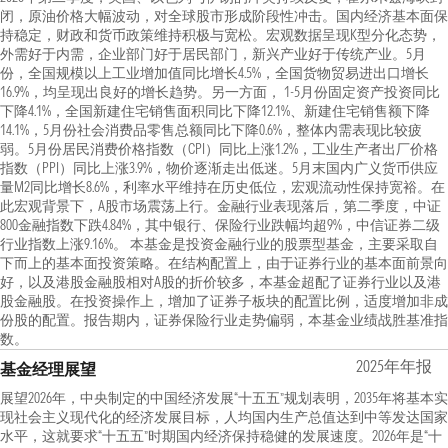
闭，原油价格大幅波动，对全球股市形成阶段性冲击。国内经济基本面保
持稳定，财政和货币政策维持积极与宽松。宏观数据呈现K型分化态势，
外需好于内需，企业部门好于居民部门，新兴产业好于传统产业。5月
份，全国规模以上工业增加值同比增长4.5%，全国货物贸易进出口增长
16.9%，均呈现出良好的增长趋势。另一方面， 1-5月份固定资产投资同比
下降4.1%，全国新建住宅销售面积同比下降12.1%、新建住宅销售额下降
14.1%，5月份社会消费品零售总额同比下降0.6%，整体内需表现比较疲
弱。5月份居民消费价格指数（CPI）同比上涨1.2%，工业生产者出厂价格
指数（PPI）同比上涨3.9%，物价逐渐走出低迷。5月末国内广义货币供应
量M2同比增长8.6%，利率水平维持在历史低位，宏观流动性保持宽裕。在
此宏观背景下，A股市场震荡上行。金融行业表现落后，第二季度，中证
800金融指数下跌4.84%，其中银行、保险行业跌幅均超9%，中信证券二级
行业指数上涨9.16%。 本基金是投资金融行业的股票型基金，主要采取自
下而上的基本面投资策略。在结构配置上，由于证券行业的基本面前景向
好，以及港股金融股相对A股的折价较多，本基金超配了证券行业以及港
股金融股。在投资操作上，增加了证券子板块的配置比例，适度增加非成
份股的配置。报告期内，证券保险行业走势偏弱，本基金业绩战胜基准指
数。
2025年年报
基金经理展望
展望2026年，中央制定的中国经济发展“十五五”规划表明，2035年将基本实
现社会主义现代化的经济发展目标，人均国内生产总值达到中等发达国家
水平，这就要求“十五五”时期国内经济保持稳健的发展速度。2026年是“十