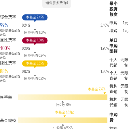
销售服务费(年)
最小
投资
额度
综合费率
本基金 2.45%
申购
1元
99%
0.24%
3.10%
增购
1元
在同类基金的百
同类平均 1.09%
分位
显性费率
单日
本基金 1.90%
申购
100%
0.20%
1.90%
限额
在同类基金的百
同类平均 0.84%
分位
个人
无限
隐性费率
本基金 0.55%
代销
制
88%
0.02%
1.30%
个人
无限
在同类基金的百
直销
制
同类平均 0.25%
分位
机构
无限
本基金 239%
直销
制
换手率
机构
无限
代销
制
中位数 30%
本基金 6.93亿
申购
费
基金规模
中位数 6.90亿
前端