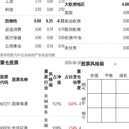
工业
2.70
0.00
2.70
大欧洲地区
4.08
科技
2.92
0.00
2.92
英国
4.08
防御性
0.00
0.35
-0.35
发达欧洲
0.00
必选消费
0.00
0.19
-0.19
新兴欧洲
0.00
医疗保健
0.00
0.00
0.00
非洲/中东
0.00
公用事业
0.00
0.16
-0.16
未分类
0.00
基准指数为中证金融地产全收益指数
重仓股票
2026-06-30
股票风格箱
晨
重
风
价值
平衡
成长
股票
星
占净
占比变
仓
股票名称
格
代码
行
值
动
季
箱
大盘
业
度
金
中盘
融
国泰海通
601211
9.21%
0.41%
4
服
务
小盘
金
融
中信证券
600030
9.08%
2.14%
4