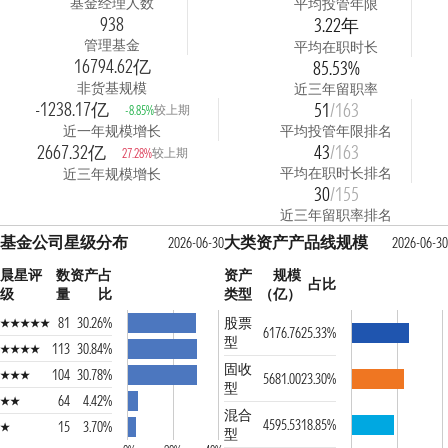
基金经理人数
平均投管年限
938
3.22年
管理基金
平均在职时长
16794.62亿
85.53%
非货基规模
近三年留职率
-1238.17亿
51
/163
较上期
-8.85%
近一年规模增长
平均投管年限排名
2667.32亿
43
/163
较上期
27.28%
平均在职时长排名
近三年规模增长
30
/155
近三年留职率排名
基金公司星级分布
大类资产产品线规模
2026-06-30
2026-06-30
晨星评
数
资产占
资产
规模
占比
级
量
比
类型
（亿）
81
30.26%
股票
6176.76
25.33%
型
113
30.84%
固收
104
30.78%
5681.00
23.30%
型
64
4.42%
混合
4595.53
18.85%
15
3.70%
型