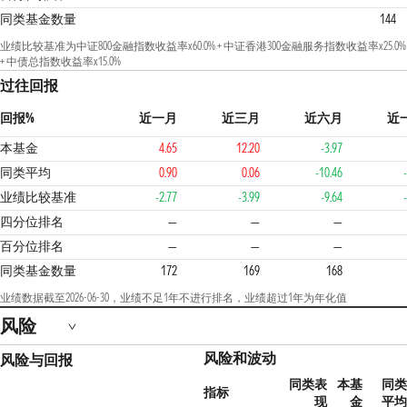
同类基金数量
144
业绩比较基准为中证800金融指数收益率x60.0% + 中证香港300金融服务指数收益率x25.0%
+ 中债总指数收益率x15.0%
过往回报
回报%
近一月
近三月
近六月
近
本基金
4.65
12.20
-3.97
同类平均
0.90
0.06
-10.46
业绩比较基准
-2.77
-3.99
-9.64
1
四分位排名
—
—
—
百分位排名
—
—
—
同类基金数量
172
169
168
业绩数据截至2026-06-30，业绩不足1年不进行排名，业绩超过1年为年化值
风险
风险和波动
风险与回报
同类表
本基
同类
指标
现
金
平均