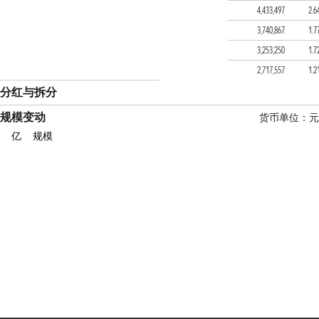
易方达优选星汇六个月持
4,433,497
2.6
建信优享平衡养老目标三
3,740,867
1.7
民生加银康宁平衡养老目
3,253,250
1.7
易方达汇康稳健养老一年
2,717,557
1.2
分红与拆分
规模变动
货币单位：元
亿
规模