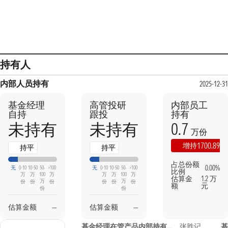
持有人
内部人员持有
2025-12-31
基金经理
高管投研
内部员工
自持
跟投
持有
0.7
未持有
未持有
万份
1700.89%
增持
持平
持平
占总份额
0.00%
无
0-10
10-50
50-
>100
无
0-10
10-50
50-
>100
比例
万
万
100
万
万
万
100
万
估算金
1.2 万
万
万
份
份
份
份
份
份
额
元
份
份
估算金额
—
估算金额
—
基金经理在管产品内部持有信息
张胜记
基