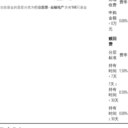
费率
收费
当前基金的晨星分类为
行业股票 - 金融地产
共有
168
只基金
申购
金额
0.00%
< 0万
元
赎回
费
分层
费率
标准
持有
时间
1.50%
< 7天
7天 ≤
持有
0.50%
时间
< 30天
持有
时间
0.00%
≥ 30天