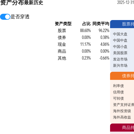
资产分布
最新
历史
2025-12-31
是否穿透
资产类型
占比
同类平均
股票
股票
88.60%
96.22%
中国大盘
债券
0.00%
0.38%
中国中盘
现金
11.17%
4.06%
中国小盘
商品
0.00%
0.00%
美国股票
其他
0.23%
-0.66%
发达市场
新兴市场
债券
利率债
信用债
可转债
资产支持证
海外投资级
海外高收益
商品