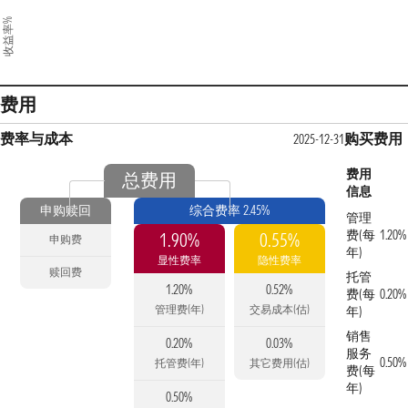
收益率%
费用
费率与成本
购买费用
2025-12-31
费用
总费用
信息
申购赎回
综合费率 2.45%
管理
费(每
1.20%
1.90%
0.55%
申购费
年)
显性费率
隐性费率
赎回费
托管
1.20%
0.52%
费(每
0.20%
管理费(年)
交易成本(估)
年)
销售
0.20%
0.03%
服务
0.50%
托管费(年)
其它费用(估)
费(每
年)
0.50%