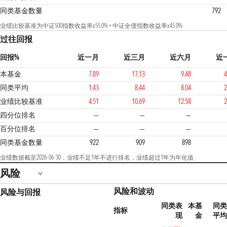
同类基金数量
792
业绩比较基准为中证500指数收益率x55.0% + 中证全债指数收益率x45.0%
过往回报
回报%
近一月
近三月
近六月
近
本基金
7.89
17.13
9.48
4
同类平均
1.43
8.44
8.04
2
业绩比较基准
4.51
10.69
12.58
2
2
四分位排名
—
—
—
百分位排名
—
—
—
同类基金数量
922
909
898
业绩数据截至2026-06-30，业绩不足1年不进行排名，业绩超过1年为年化值
风险
风险和波动
风险与回报
同类表
本基
同类
指标
现
金
平均