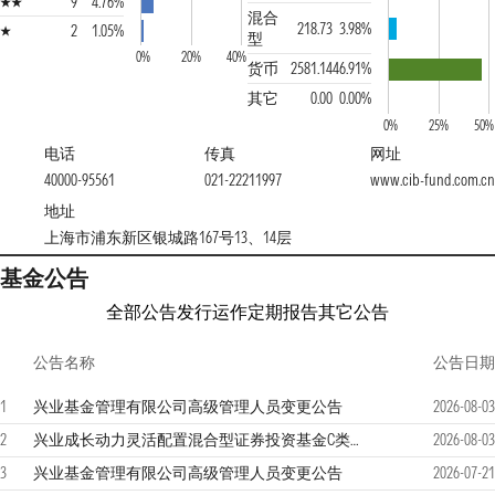
9
4.76%
混合
218.73
3.98%
2
1.05%
型
0%
20%
40%
货币
2581.14
46.91%
其它
0.00
0.00%
0%
25%
50%
电话
传真
网址
40000-95561
021-22211997
www.cib-fund.com.cn
地址
上海市浦东新区银城路167号13、14层
基金公告
全部公告
发行运作
定期报告
其它公告
公告名称
公告日期
1
兴业基金管理有限公司高级管理人员变更公告
2026-08-03
2
兴业成长动力灵活配置混合型证券投资基金C类份额恢复大额申购(含转换转入和定期定额投资)公告
2026-08-03
3
兴业基金管理有限公司高级管理人员变更公告
2026-07-21