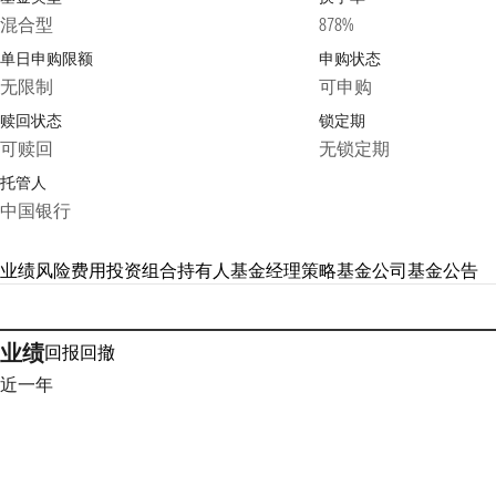
混合型
878%
单日申购限额
申购状态
无限制
可申购
赎回状态
锁定期
可赎回
无锁定期
托管人
中国银行
业绩
风险
费用
投资组合
持有人
基金经理
策略
基金公司
基金公告
业绩
回报
回撤
近一年