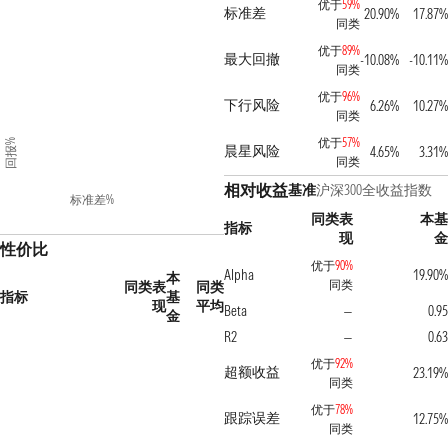
优于
59%
标准差
20.90%
17.87%
同类
优于
89%
最大回撤
-10.08%
-10.11%
同类
优于
96%
下行风险
6.26%
10.27%
同类
优于
57%
回报%
晨星风险
4.65%
3.31%
同类
相对收益
基准
沪深300全收益指数
标准差%
同类表
本基
指标
现
金
性价比
优于
90%
Alpha
19.90%
本
同类
同类表
同类
指标
基
现
平均
Beta
0.95
—
金
R2
0.63
—
优于
92%
超额收益
23.19%
同类
优于
78%
跟踪误差
12.75%
同类