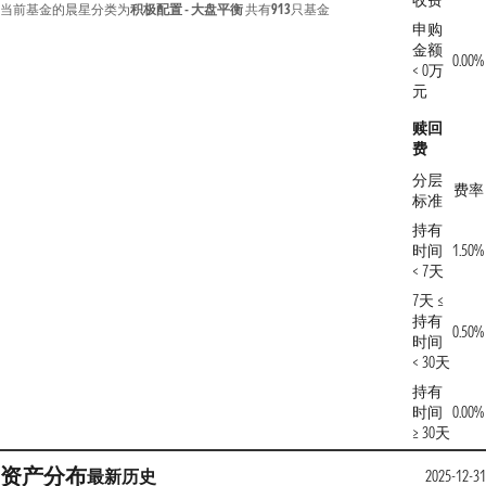
收费
当前基金的晨星分类为
积极配置 - 大盘平衡
共有
913
只基金
申购
金额
0.00%
< 0万
元
赎回
费
分层
费率
标准
持有
时间
1.50%
< 7天
7天 ≤
持有
0.50%
时间
< 30天
持有
时间
0.00%
≥ 30天
资产分布
最新
历史
2025-12-31