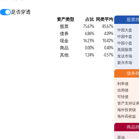
是否穿透
资产类型
占比
同类平均
股票
股票
75.67%
85.67%
中国大盘
债券
6.86%
4.09%
中国中盘
现金
16.23%
10.42%
中国小盘
商品
0.00%
0.40%
美国股票
其他
1.24%
-0.57%
发达市场
新兴市场
债券
利率债
信用债
可转债
资产支持证
海外投资级
海外高收益
商品
原油