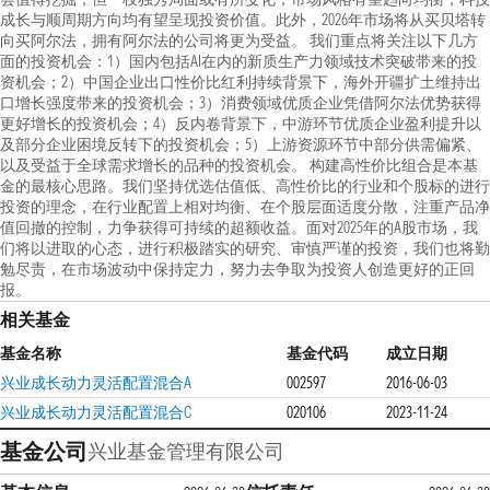
成长与顺周期方向均有望呈现投资价值。此外，2026年市场将从买贝塔转
向买阿尔法，拥有阿尔法的公司将更为受益。 我们重点将关注以下几方
面的投资机会：1）国内包括AI在内的新质生产力领域技术突破带来的投
资机会；2）中国企业出口性价比红利持续背景下，海外开疆扩土维持出
口增长强度带来的投资机会；3）消费领域优质企业凭借阿尔法优势获得
更好增长的投资机会；4）反内卷背景下，中游环节优质企业盈利提升以
及部分企业困境反转下的投资机会；5）上游资源环节中部分供需偏紧、
以及受益于全球需求增长的品种的投资机会。 构建高性价比组合是本基
金的最核心思路。我们坚持优选估值低、高性价比的行业和个股标的进行
投资的理念，在行业配置上相对均衡、在个股层面适度分散，注重产品净
值回撤的控制，力争获得可持续的超额收益。面对2025年的A股市场，我
们将以进取的心态，进行积极踏实的研究、审慎严谨的投资，我们也将勤
勉尽责，在市场波动中保持定力，努力去争取为投资人创造更好的正回
报。
相关基金
基金名称
基金代码
成立日期
兴业成长动力灵活配置混合A
002597
2016-06-03
兴业成长动力灵活配置混合C
020106
2023-11-24
基金公司
兴业基金管理有限公司