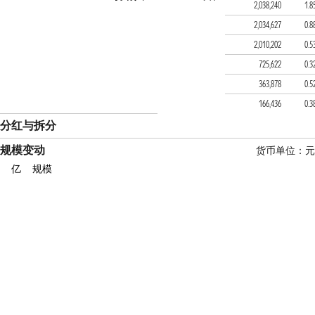
富国鑫旺积极养老目标五
2,038,240
1.8
富国鑫旺均衡养老目标三
2,034,627
0.8
富国鑫旺稳健养老目标一
2,010,202
0.5
建信普泽养老目标日期20
725,622
0.3
富国智浦稳进12个月持有
363,878
0.5
建信福泽裕泰混合（FOF
166,436
0.3
分红与拆分
规模变动
货币单位：元
亿
规模