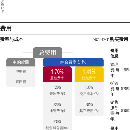
收益率%
费用
费率与成本
购买费用
2025-12-31
费用
总费用
信息
申购赎回
综合费率 3.11%
管理
费(每
1.20%
1.70%
1.41%
申购费
年)
显性费率
隐性费率
赎回费
托管
1.20%
1.35%
费(每
0.20%
管理费(年)
交易成本(估)
年)
销售
0.20%
0.06%
服务
0.30%
托管费(年)
其它费用(估)
费(每
年)
0.30%
销售服务费(年)
最小