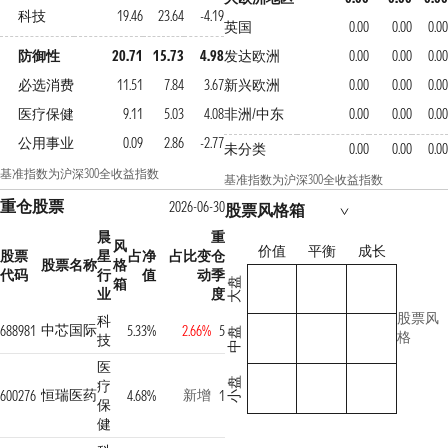
科技
19.46
23.64
-4.19
英国
0.00
0.00
0.00
防御性
20.71
15.73
4.98
发达欧洲
0.00
0.00
0.00
必选消费
11.51
7.84
3.67
新兴欧洲
0.00
0.00
0.00
医疗保健
9.11
5.03
4.08
非洲/中东
0.00
0.00
0.00
公用事业
0.09
2.86
-2.77
未分类
0.00
0.00
0.00
基准指数为沪深300全收益指数
基准指数为沪深300全收益指数
重仓股票
2026-06-30
股票风格箱
晨
重
风
价值
平衡
成长
股票
星
占净
占比变
仓
股票名称
格
代码
行
值
动
季
箱
大盘
业
度
股票风
科
中芯国际
688981
5.33%
2.66%
5
中盘
格
技
医
小盘
疗
恒瑞医药
新增
600276
4.68%
1
保
健