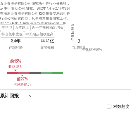
泰证券股份有限公司研究所担任行业分析师，
从事行业及公司研究。2012年7月至2017年8月
在海通证券股份有限公司权益投资交易部担任
行业公司研究岗位，从事股票投资研究工作。
2017年9月加入兴业基金管理有限公司，现任
年化回报 %
主动型
五年以上
近一年规模稳定增长
基金经理。
持仓集中度低
中长期超额收益高
8.4年
44.41亿
3
管理数量
任职经验
在管规模
年化标准差%
前15%
收益能力
前27%
抗风险能力
累计回报
对数刻度