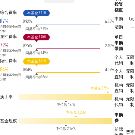
投资
额度
综合费率
本基金 3.11%
申购
1元
87%
0.92%
6.35%
增购
—
在同类基金的百
同类平均 2.33%
分位
显性费率
单日
本基金 1.70%
申购
72%
0.25%
2.40%
限额
在同类基金的百
同类平均 1.49%
分位
个人
无限
隐性费率
本基金 1.41%
代销
制
84%
0.04%
4.55%
个人
无限
在同类基金的百
直销
制
同类平均 0.84%
分位
机构
无限
本基金 878%
直销
制
换手率
机构
无限
代销
制
中位数 197%
本基金 3.55亿
申购
费
基金规模
中位数 2.17亿
前端
费率