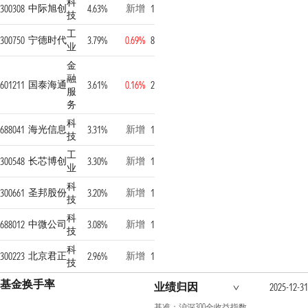
科
中际旭创
新增
300308
4.63%
1
技
工
宁德时代
300750
3.79%
0.69%
8
业
金
融
国泰海通
601211
3.61%
0.16%
2
服
务
科
海光信息
新增
688041
3.31%
1
技
工
长芯博创
新增
300548
3.30%
1
业
科
圣邦股份
新增
300661
3.20%
1
技
科
中微公司
新增
688012
3.08%
1
技
科
北京君正
新增
300223
2.96%
1
技
基金换手率
业绩归因
2025-12-31
基准：沪深300全收益指数