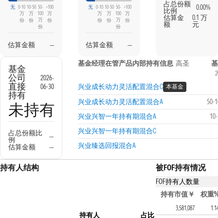
占总份额
0.00%
无
0-10
10-50
50-
>100
无
0-10
10-50
50-
>100
比例
万
万
100
万
万
万
100
万
估算金
0.1 万
万
万
份
份
份
份
份
份
额
元
份
份
估算金额
—
估算金额
—
基金经理在管产品内部持有信息
高圣
基
基金
2
公司
2026-
直接
06-30
兴业成长动力灵活配置混合C
本基金
持有
兴业成长动力灵活配置混合A
50-
未持有
兴业兴智一年持有期混合A
10
兴业兴智一年持有期混合C
占总份额比
—
例
兴业臻选回报混合A
估算金额
—
持有人结构
被FOF持有情况
FOF持有人数量
持有该基金的FOF产
持有市值￥
权重
工银养老2055五年持有混合
3,581,087
1.1
持有人
占比