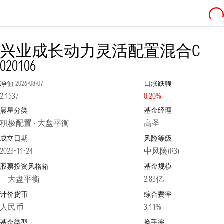
兴业成长动力灵活配置混合C
020106
净值
2026-08-07
日涨跌幅
2.1537
0.20%
晨星分类
基金经理
积极配置 - 大盘平衡
高圣
成立日期
风险等级
2023-11-24
中风险(R3)
股票投资风格箱
基金规模
大盘平衡
2.83亿
计价货币
综合费率
人民币
3.11%
基金类型
换手率