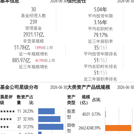
基本信息
信托责任
2026-06-30
2026-06-30
30
5.04年
基金经理人数
平均投管年限
239
3.16年
管理基金
平均在职时长
2921.17亿
79.17%
非货基规模
近三年留职率
51.78亿
35
/163
较上期
1.89%
近一年规模增长
平均投管年限排名
885.97亿
51
/163
较上期
46.19%
平均在职时长排名
近三年规模增长
51
/155
近三年留职率排名
基金公司星级分布
大类资产产品线规模
2026-06-30
2026-06-30
晨星评
数
资产占
资产
规模
占比
级
量
比
类型
（亿）
11
24.23%
股票
40.01
0.73%
型
27
32.76%
固收
40
37.21%
2662.42
48.39%
型