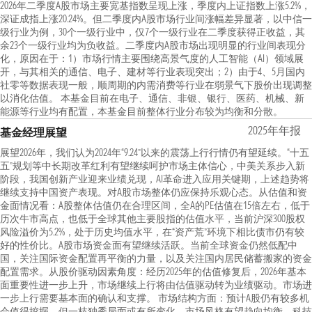
2026年二季度A股市场主要宽基指数呈现上涨，季度内上证指数上涨5.2%，
深证成指上涨20.24%。但二季度内A股市场行业间涨幅差异显著，以中信一
级行业为例，30个一级行业中，仅7个一级行业在二季度获得正收益，其
余23个一级行业均为负收益。二季度内A股市场出现明显的行业间表现分
化，原因在于：1）市场行情主要围绕高景气度的人工智能（AI）领域展
开，与其相关的通信、电子、建材等行业表现突出；2）由于4、5月国内
社零等数据表现一般，顺周期的内需消费等行业在弱景气下股价出现调整
以消化估值。 本基金目前在电子、通信、非银、银行、医药、机械、新
能源等行业均有配置，本基金目前整体行业分布较为均衡和分散。
2025年年报
基金经理展望
展望2026年，我们认为2024年“9.24”以来的震荡上行行情仍有望延续。“十五
五”规划等中长期改革红利有望继续呵护市场主体信心，中美关系步入新
阶段，我国创新产业迎来业绩兑现，AI革命进入应用关键期，上述趋势将
继续支持中国资产表现。对A股市场整体仍应保持乐观心态。从估值和资
金面情况看：A股整体估值仍在合理区间，全A的PE估值在15倍左右，低于
历次牛市高点，也低于全球其他主要股指的估值水平，当前沪深300股权
风险溢价为5.2%，处于历史均值水平，在“资产荒”环境下相比债市仍有较
好的性价比。A股市场资金面有望继续活跃。当前全球资金仍然低配中
国，关注国际资金配置再平衡的力量，以及关注国内居民储蓄搬家的资金
配置需求。从股价驱动因素角度：经历2025年的估值修复后，2026年基本
面重要性进一步上升，市场继续上行将由估值驱动转为业绩驱动。市场进
一步上行需要基本面的确认和支撑。 市场结构方面：预计A股仍有较多机
会值得挖掘，但一枝独秀局面或有所变化，市场风格有望趋向均衡，科技