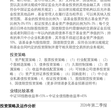
购、银行存款、货币市场工具、资产支持证券、国债期货、股指期
货以及法律法规或中国证监会允许基金投资的其他金融工具（但须
符合中国证监会的相关规定）。如法律法规或监管机构以后允许基
金投资其他品种，基金管理人在履行适当程序后，可以将其纳入投
资范围。 基金的投资组合比例为： 该基金股票投资占基金资产的
比例为 0%-95%；权证投资占基金资产净值的比例为0%–3%；每个交
易日日终在扣除股指期货、国债期货合约需缴纳的交易保证金后现
金或者到期日在一年以内的政府债券不低于基金资产净值的5%；持
有的单只中小企业私募债券，其市值不得超过基金资产净值的
10%。该基金参与股指期货、国债期货交易，应符合法律法规规定
和基金合同约定的投资限制并遵守相关期货交易所的业务规则。
投资策略
1、资产配置策略；2、股票投资策略；（1）行业配置策略；（2）
个股精选策略；3、债券投资策略；（1）久期控制策略；（2）类
属策略；（3）收益率曲线配置策略；（4）可转换公司债券投资策
略；（5）资产支持证券投资策略；（6）回购套利；（7）中小企
业私募债投资策略；4、权证投资策略；5、股指期货投资策略；
6、国债期货投资策略 （更多详情请参见基金招募说明书）
业绩比较基准
中证500指数收益率×55%＋中证全债指数收益率×45%
2026年第二季报
投资策略及运作分析