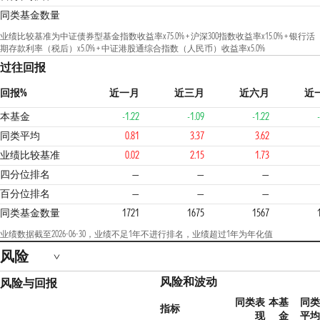
同类基金数量
业绩比较基准为中证债券型基金指数收益率x75.0% + 沪深300指数收益率x15.0% + 银行活
期存款利率（税后）x5.0% + 中证港股通综合指数（人民币）收益率x5.0%
过往回报
回报%
近一月
近三月
近六月
近
本基金
-1.22
-1.09
-1.22
同类平均
0.81
3.37
3.62
业绩比较基准
0.02
2.15
1.73
4
四分位排名
—
—
—
百分位排名
—
—
—
同类基金数量
1721
1675
1567
业绩数据截至2026-06-30，业绩不足1年不进行排名，业绩超过1年为年化值
风险
风险和波动
风险与回报
同类表
本基
同类
指标
现
金
平均