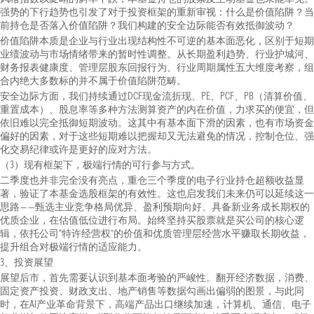
强势的下行趋势也引发了对于投资框架的重新审视：什么是价值陷阱？当
前持仓是否落入价值陷阱？我们构建的安全边际能否有效抵御波动？
价值陷阱本质是企业与行业出现结构性不可逆的基本面恶化，区别于短期
业绩波动与市场情绪带来的暂时性调整。从长期盈利趋势、行业护城河、
财务报表健康度、管理层股东回报行为、行业周期属性五大维度考察，组
合内绝大多数标的并不属于价值陷阱范畴。
安全边际方面，我们持续通过DCF现金流折现、PE、PCF、PB（清算价值、
重置成本）、股息率等多种方法测算资产的内在价值，力求买的便宜，但
依旧难以完全抵御短期波动。这其中有基本面下滑的因素，也有市场资金
偏好的因素，对于这些短期难以把握却又无法避免的情况，控制仓位、强
化交易纪律或许是更好的应对方法。
（3）现有框架下，极端行情的可行参与方式。
二季度也并非完全没有亮点，重仓三个季度的电子行业持仓超额收益显
著，验证了本基金选股框架的有效性。这也启发我们未来仍可以延续这一
思路——甄选主业竞争格局优异、盈利预期向好、具备新业务成长期权的
优质企业，在估值低位进行布局。始终坚持买股票就是买公司的核心逻
辑，依托公司“特许经营权”的价值和优质管理层经营水平赚取长期收益，
提升组合对极端行情的适应能力。
3、投资展望
展望后市，首先需要认识到基本面考验的严峻性。翻开经济数据，消费、
固定资产投资、财政支出、地产销售等数据勾画出偏弱的图景，与此同
时，在AI产业革命背景下，高端产品出口继续加速，计算机、通信、电子