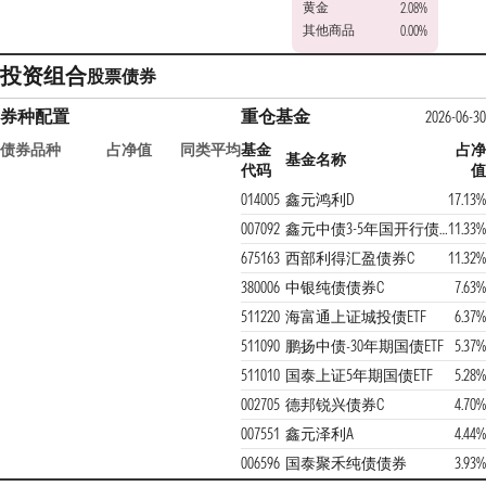
黄金
2.08%
其他商品
0.00%
投资组合
股票
债券
券种配置
重仓基金
2026-06-30
债券品种
占净值
同类平均
基金
占净
基金名称
代码
值
014005
鑫元鸿利D
17.13%
007092
鑫元中债3-5年国开行债券指数A
11.33%
675163
西部利得汇盈债券C
11.32%
380006
中银纯债债券C
7.63%
511220
海富通上证城投债ETF
6.37%
511090
鹏扬中债-30年期国债ETF
5.37%
511010
国泰上证5年期国债ETF
5.28%
002705
德邦锐兴债券C
4.70%
007551
鑫元泽利A
4.44%
006596
国泰聚禾纯债债券
3.93%