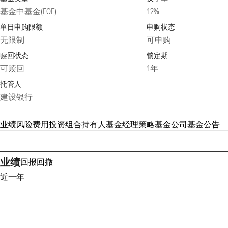
基金中基金(FOF)
12%
单日申购限额
申购状态
无限制
可申购
赎回状态
锁定期
可赎回
1年
托管人
建设银行
业绩
风险
费用
投资组合
持有人
基金经理
策略
基金公司
基金公告
业绩
回报
回撤
近一年