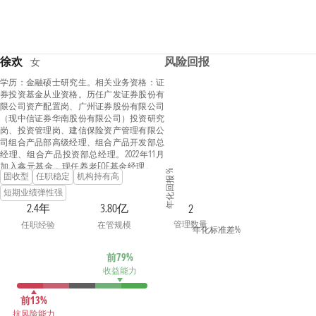
徐欢
风险回报
女
学历：金融硕士研究生。相关业务资格：证
券投资基金从业资格。历任广发证券股份有
限公司资产配置岗、广州证券股份有限公司
（现中信证券华南股份有限公司）投资研究
岗、投资管理岗、建信保险资产管理有限公
司组合产品部高级经理、组合产品开发部总
经理、组合产品投资部总经理。2022年11月
加入鑫元基金，现任养老FOF基金经理。 现
年化回报 %
固收型
任职稳定
机构持有高
任鑫元鑫选稳健养老目标一年持有期混合型
基金中基金（FOF）、鑫元鑫选安悦3个月持
短期业绩弹性强
有期债券型基金中基金（FOF）的基金经理
2.4年
3.80亿
2
管理数量
任职经验
在管规模
年化标准差%
前79%
收益能力
前13%
抗风险能力