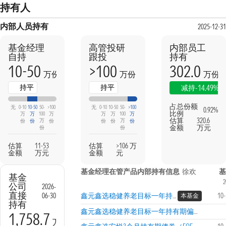
持有人
内部人员持有
2025-12-31
基金经理
高管投研
内部员工
自持
跟投
持有
10-50
>100
302.0
万份
万份
万份
持平
持平
-14.49%
减持
占总份额
无
0-10
10-50
50-
>100
无
0-10
10-50
50-
>100
0.92%
比例
万
万
100
万
万
万
100
万
估算
320.6
万
万
份
份
份
份
份
份
金额
万元
份
份
估算
11-53
估算
>106 万
金额
万元
金额
元
基金经理在管产品内部持有信息
徐欢
基
基金
2
公司
2026-
直接
06-30
鑫元鑫选稳健养老目标一年持有偏债混合（FOF）A
10
本基金
持有
鑫元鑫选稳健养老目标一年持有期偏债混合（FOF）Y
1,758.7
万份