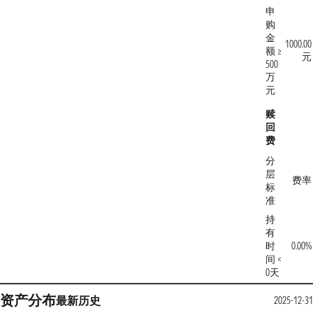
申
购
金
1000.00
额 ≥
元
500
万
元
赎
回
费
分
层
费率
标
准
持
有
时
0.00%
间 <
0天
资产分布
最新
历史
2025-12-31