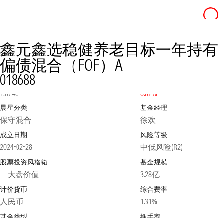
鑫元鑫选稳健养老目标一年持有
偏债混合（FOF）A
018688
净值
2026-08-05
日涨跌幅
1.0746
0.02%
晨星分类
基金经理
保守混合
徐欢
成立日期
风险等级
2024-02-28
中低风险(R2)
股票投资风格箱
基金规模
大盘价值
3.28亿
计价货币
综合费率
人民币
1.31%
基金类型
换手率