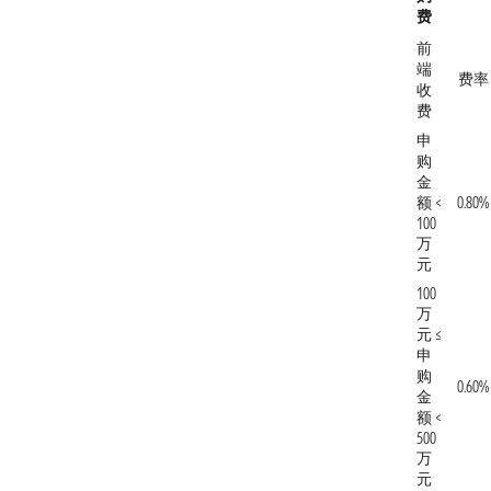
费
前
端
费率
收
费
申
购
金
额 <
0.80%
100
万
元
100
万
元 ≤
申
购
0.60%
金
额 <
500
万
元