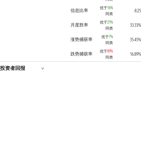
优于
16%
信息比率
-8.25
同类
优于
21%
月度胜率
33.33%
同类
优于
7%
涨势捕获率
35.45%
同类
优于
89%
跌势捕获率
16.89%
同类
投资者回报