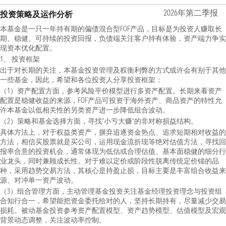
2026年第二季报
投资策略及运作分析
本基金是一只一年持有期的偏债混合型FOF产品，目标是为投资人赚取长
期、稳健、可持续的投资回报，负债端关注客户持有体验，资产端力争实
现资本优化配置。
1、 投资框架
出于对长期的关注，本基金投资管理及权衡利弊的方式或许会有别于其他
一些基金，因此，希望和各位投资人分享投资框架：
（1）资产配置方面，参考风险平价模型进行多资产配置。长期来看资产
配置是稳健收益的来源，FOF产品可投资于海外资产、商品资产的特性允
许本基金以低相关性的另类资产进一步降低组合波动。
（2）策略和基金选择方面，寻找“小亏大赚”的非对称损益结构。
具体方法上，对于权益类资产，摒弃追逐资金热点、追求短期相对收益的
方法，相信买股票就是买公司，运用现金流折现等绝对估值方法，寻找回
报率合意的投资机会，通常体现为低估或合理估值、基本面稳健的细分行
业龙头，同时兼顾成长性。对于难以定价或阶段性脱离传统定价锚的品
种，采用趋势交易方法，其核心是持盈止损，目标主要是丰富组合收益来
源、对冲单一资产波动。
（3）组合管理方面，主动管理基金投资关注基金经理投资理念与投资组
合知行合一，希望能把资金委托给对的人，坚持长期持有，尽量减少交易
损耗。被动基金投资参考资产配置模型、资产趋势模型、估值模型及宏观
背景动态调整，关注波动率控制。