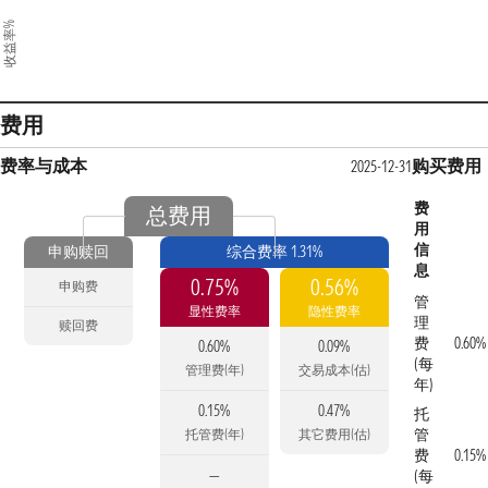
收益率%
费用
费率与成本
购买费用
2025-12-31
费
总费用
用
信
申购赎回
综合费率 1.31%
息
0.75%
0.56%
申购费
管
显性费率
隐性费率
理
赎回费
费
0.60%
0.60%
0.09%
(每
管理费(年)
交易成本(估)
年)
0.15%
0.47%
托
管
托管费(年)
其它费用(估)
费
0.15%
—
(每