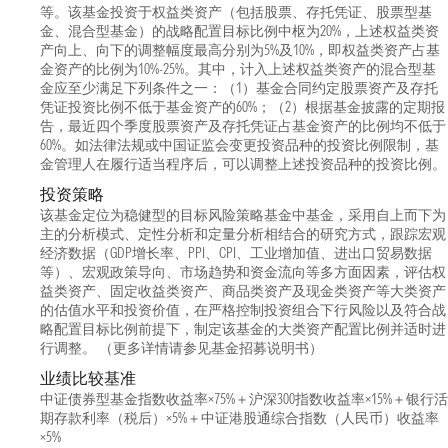
等。该基金投资于权益类资产（包括股票、存托凭证、股票型基
金、混合型基金）的战略配置目标比例中枢为20%，上述权益类资
产向上、向下的调整幅度最高分别为5%及10%，即权益类资产占基
金资产的比例为10%-25%。其中，计入上述权益类资产的混合型基
金应至少满足下列条件之一：（1）基金合同约定股票资产及存托
凭证投资比例不低于基金资产的60%；（2）根据基金披露的定期报
告，最近四个季度股票资产及存托凭证占基金资产的比例均不低于
60%。如法律法规或中国证监会变更投资品种的投资比例限制，基
金管理人在履行适当程序后，可以调整上述投资品种的投资比例。
投资策略
该基金定位为稳健型的目标风险策略基金中基金，采用自上而下为
主的分析模式、定性分析和定量分析相结合的研究方式，跟踪宏观
经济数据（GDP增长率、PPI、CPI、工业增加值、进出口贸易数据
等）、宏观政策导向、市场趋势和资金流向等多方面因素，评估权
益类资产、固定收益类资产、商品类资产及现金类资产等大类资产
的估值水平和投资价值，在严格控制投资组合下行风险以及符合战
略配置目标比例前提下，制定该基金的大类资产配置比例并适时进
行调整。 （更多详情请参见基金招募说明书）
业绩比较基准
中证债券型基金指数收益率×75%＋沪深300指数收益率×15%＋银行活
期存款利率（税后）×5%＋中证港股通综合指数（人民币）收益率
×5%