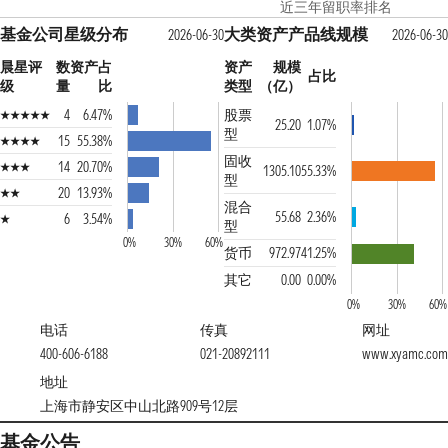
近三年留职率排名
基金公司星级分布
大类资产产品线规模
2026-06-30
2026-06-30
晨星评
数
资产占
资产
规模
占比
级
量
比
类型
（亿）
4
6.47%
股票
25.20
1.07%
型
15
55.38%
固收
14
20.70%
1305.10
55.33%
型
20
13.93%
混合
55.68
2.36%
6
3.54%
型
0%
30%
60%
货币
972.97
41.25%
其它
0.00
0.00%
0%
30%
60%
电话
传真
网址
400-606-6188
021-20892111
www.xyamc.com
地址
上海市静安区中山北路909号12层
基金公告