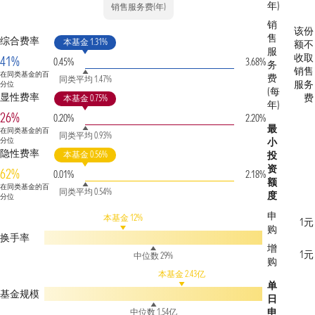
年)
销售服务费(年)
销
该份
售
综合费率
本基金 1.31%
额不
服
收取
41%
0.45%
3.68%
务
销售
在同类基金的百
费
同类平均 1.47%
服务
分位
(每
显性费率
费
本基金 0.75%
年)
26%
0.20%
2.20%
最
在同类基金的百
同类平均 0.93%
分位
小
隐性费率
本基金 0.56%
投
资
62%
0.01%
2.18%
额
在同类基金的百
同类平均 0.54%
度
分位
申
本基金 12%
1元
购
换手率
增
1元
中位数 29%
购
本基金 2.43亿
单
基金规模
日
申
中位数 1.54亿