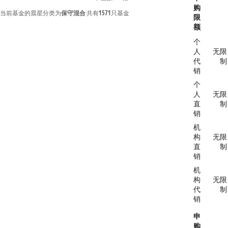
购
当前基金的晨星分类为
保守混合
共有
1571
只基金
限
额
个
人
无限
代
制
销
个
人
无限
直
制
销
机
构
无限
直
制
销
机
构
无限
代
制
销
申
购