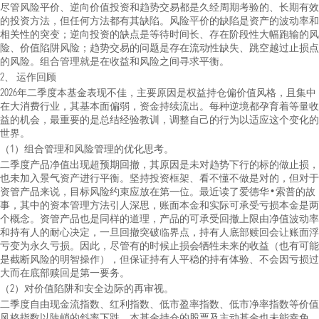
尽管风险平价、逆向价值投资和趋势交易都是久经周期考验的、长期有效
的投资方法，但任何方法都有其缺陷。风险平价的缺陷是资产的波动率和
相关性的突变；逆向投资的缺点是等待时间长、存在阶段性大幅跑输的风
险、价值陷阱风险；趋势交易的问题是存在流动性缺失、跳空越过止损点
的风险。组合管理就是在收益和风险之间寻求平衡。
2、 运作回顾
2026年二季度本基金表现不佳，主要原因是权益持仓偏价值风格，且集中
在大消费行业，其基本面偏弱，资金持续流出。每种逆境都孕育着等量收
益的机会，最重要的是总结经验教训，调整自己的行为以适应这个变化的
世界。
（1）组合管理和风险管理的优化思考。
二季度产品净值出现超预期回撤，其原因是未对趋势下行的标的做止损，
也未加入景气资产进行平衡。坚持投资框架、看不懂不做是对的，但对于
资管产品来说，目标风险约束应放在第一位。最近读了爱德华•索普的故
事，其中的资本管理方法引人深思，账面本金和实际可承受亏损本金是两
个概念。资管产品也是同样的道理，产品的可承受回撤上限由净值波动率
和持有人的耐心决定，一旦回撤突破临界点，持有人底部赎回会让账面浮
亏变为永久亏损。因此，尽管有的时候止损会牺牲未来的收益（也有可能
是截断风险的明智操作），但保证持有人平稳的持有体验、不会因亏损过
大而在底部赎回是第一要务。
（2）对价值陷阱和安全边际的再审视。
二季度自由现金流指数、红利指数、低市盈率指数、低市净率指数等价值
风格指数以陡峭的斜率下跌，本基金持仓的股票及主动基金也未能幸免。