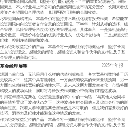
行业增加值同比高增。K型分化可能仍然是下半年的重要宏观底色。积极
因素是，不少行业与上市公司的负面预期已被市场充分定价，长期来看优
质资产有望回归合理估值，兑现匹配折现率的长期收益。
尽管短期面临逆风，本基金仍将坚持并不断优化现有投资框架，希望能在
投资期限内向投资者交付合意的投资回报。下半年，计划从标的选择、组
合管理、风险管理等角度优化投资管理流程。具体而言，一是择机提高行
业分散度，精选价格合适的优质行业龙头，优化持仓结构，二是加强投资
纪律，控制净值回撤和波动。
作为绝对收益定位的产品，本基金将一如既往保持稳健运作，坚持“长期
主义”投资理念。感谢您的阅读，感谢投资人和合作伙伴的支持以及子基
金管理人的辛勤付出。
2025年年报
基金经理展望
观测当前市场，无论采用什么样的估值指标衡量，各大宽基指数均处于历
史较高水平，这其中具有脆弱性，一方面依赖较高的未来业绩预期，另一
方面也依赖继续宽松的流动性水平。若未来这两方面发生变化，市场将面
临较大的波动风险，届时将考验投资框架能否带领我们穿越这波动。
引用霍华德马克斯在《投资最重要的事》中的一句话：“与其他人做同样
的事情将置你于波动状态之下，这种波动有时会因他人及你自身行为的影
响而过度。跟着人群蜂拥逃离悬崖当然是不可取的，但是我们需要极好的
技巧、洞察力及纪律才能避免这种情况的发生。”
作为绝对收益定位的产品，本基金将一如既往保持稳健运作，坚持“长期
主义”投资理念。感谢您的阅读，感谢投资人和合作伙伴的支持以及子基