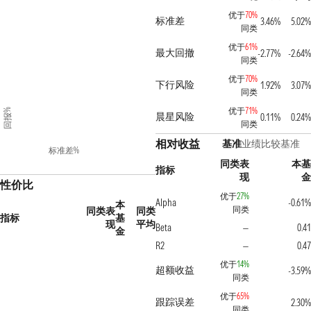
优于
70%
标准差
3.46%
5.02%
同类
优于
61%
最大回撤
-2.77%
-2.64%
同类
优于
70%
下行风险
1.92%
3.07%
同类
优于
71%
回报%
晨星风险
0.11%
0.24%
同类
相对收益
基准
业绩比较基准
标准差%
同类表
本基
指标
现
金
性价比
优于
27%
Alpha
-0.61%
本
同类
同类表
同类
指标
基
现
平均
Beta
0.41
—
金
R2
0.47
—
优于
14%
超额收益
-3.59%
同类
优于
65%
跟踪误差
2.30%
同类