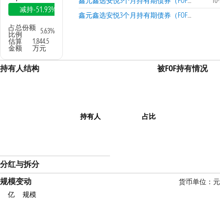
鑫元鑫选安悦3个月持有期债券（FOF）A
10
-51.93%
减持
鑫元鑫选安悦3个月持有期债券（FOF）C
占总份额
5.63%
比例
估算
1,844.5
金额
万元
持有人结构
被FOF持有情况
持有人
占比
分红与拆分
规模变动
货币单位：元
亿
规模