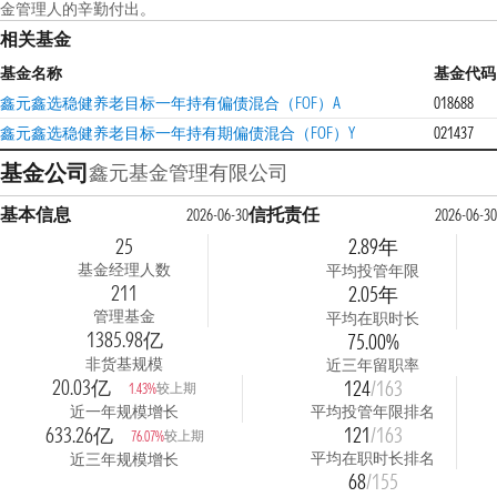
金管理人的辛勤付出。
相关基金
基金名称
基金代码
鑫元鑫选稳健养老目标一年持有偏债混合（FOF）A
018688
鑫元鑫选稳健养老目标一年持有期偏债混合（FOF）Y
021437
基金公司
鑫元基金管理有限公司
基本信息
信托责任
2026-06-30
2026-06-30
25
2.89年
基金经理人数
平均投管年限
211
2.05年
管理基金
平均在职时长
1385.98亿
75.00%
非货基规模
近三年留职率
20.03亿
124
/163
较上期
1.43%
近一年规模增长
平均投管年限排名
633.26亿
121
/163
较上期
76.07%
平均在职时长排名
近三年规模增长
68
/155