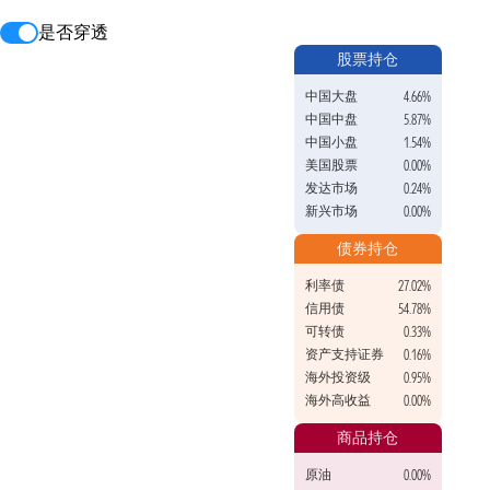
是否穿透
股票持仓
中国大盘
4.66%
中国中盘
5.87%
中国小盘
1.54%
美国股票
0.00%
发达市场
0.24%
新兴市场
0.00%
债券持仓
利率债
27.02%
信用债
54.78%
可转债
0.33%
资产支持证券
0.16%
海外投资级
0.95%
海外高收益
0.00%
商品持仓
原油
0.00%