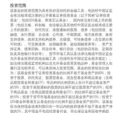
投资范围
该基金的投资范围为具有良好流动性的金融工具，包括经中国证监
会依法核准或注册的公开募集证券投资基金（以下简称“证券投资
基金”，包括QDII基金、香港互认基金）、国内依法发行或上市的股
票（包括主板、科创板、创业板以及其他经中国证监会核准或注册
上市的股票）、存托凭证、港股通标的股票、债券（包括国债、金
融债、央行票据、企业债、公司债、中期票据、地方政府债、政府
支持债券、政府支持机构债券、次级债、可转换债券（含交易分离
可转债）、可交换债券、短期融资券、超短期融资券等）、资产支
持证券、债券回购、同业存单、银行存款（包括协议存款、定期存
款及其他银行存款等）、货币市场工具以及法律法规或中国证监会
允许基金投资的其他金融工具（但须符合中国证监会相关规定）。
如法律法规或监管机构以后允许基金投资其他品种，基金管理人在
履行适当程序后，可以将其纳入投资范围。基金的投资组合比例
为：该基金投资于证券投资基金的比例不低于基金资产的80%；投
资于股票、存托凭证、股票型基金、混合型基金和商品基金（含商
品期货基金和黄金ETF）等品种的比例原则上合计不超过基金资产
的30%；投资于港股通标的股票的比例不超过股票资产的50%；投资
于商品基金（含商品期货基金和黄金ETF）的比例不超过基金资产
的10%；投资于货币市场基金的比例不超过基金资产的15%；投资于
QDII基金和香港互认基金的合计比例不超过基金资产的20%。该基金
应当保持现金或者到期日在一年以内的政府债券不低于基金资产净
值的5%，其中现金不包括结算备付金、存出保证金和应收申购款