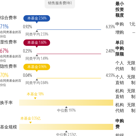
销售服务费(年)
最小
投资
额度
综合费率
本基金 2.56%
申购
1元
71%
0.92%
6.35%
增购
—
在同类基金的百
同类平均 2.33%
分位
显性费率
单日
本基金 1.60%
申购
67%
0.25%
2.40%
限额
在同类基金的百
同类平均 1.49%
分位
个人
无限
隐性费率
本基金 0.96%
代销
制
70%
0.04%
4.55%
个人
无限
在同类基金的百
直销
制
同类平均 0.84%
分位
机构
无限
本基金 18%
直销
制
换手率
机构
无限
代销
制
中位数 197%
本基金 0.35亿
申购
费
基金规模
中位数 2.17亿
前端