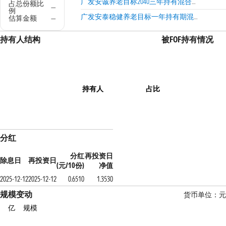
广发安诚养老目标2040三年持有混合发起式（FOF）Y
占总份额比
—
例
广发安泰稳健养老目标一年持有期混合（FOF）A
估算金额
—
持有人结构
被FOF持有情况
持有人
占比
分红
分红
再投资日
除息日
再投资日
(元/10份)
净值
2025-12-12
2025-12-12
0.6510
1.3530
规模变动
货币单位：元
亿
规模