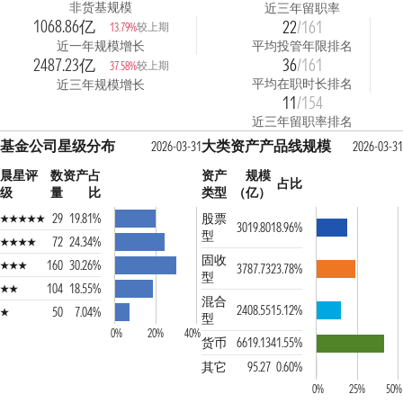
非货基规模
近三年留职率
1068.86亿
22
/161
较上期
13.79%
近一年规模增长
平均投管年限排名
2487.23亿
36
/161
较上期
37.58%
平均在职时长排名
近三年规模增长
11
/154
近三年留职率排名
基金公司星级分布
大类资产产品线规模
2026-03-31
2026-03-31
晨星评
数
资产占
资产
规模
占比
级
量
比
类型
（亿）
29
19.81%
股票
3019.80
18.96%
型
72
24.34%
固收
160
30.26%
3787.73
23.78%
型
104
18.55%
混合
2408.55
15.12%
50
7.04%
型
0%
20%
40%
货币
6619.13
41.55%
其它
95.27
0.60%
0%
25%
50%