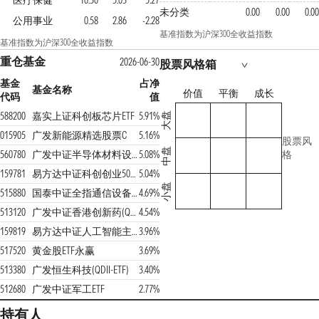
医疗保健
10.30
5.03
5.27
未分类
0.00
0.00
0.00
公用事业
0.58
2.86
-2.28
基准指数为沪深300全收益指数
基准指数为沪深300全收益指数
重仓基金
2026-06-30
股票风格箱
基金
占净
基金名称
价值
平衡
成长
代码
值
588200
嘉实上证科创板芯片ETF
5.91%
大盘
015905
广发新能源精选股票C
5.16%
股票风
中盘
560780
广发中证半导体材料设备ETF
5.08%
格
159781
易方达中证科创创业50ETF
5.04%
小盘
515880
国泰中证全指通信设备ETF
4.69%
513120
广发中证香港创新药(QDII-ETF)
4.54%
159819
易方达中证人工智能主题ETF
3.96%
517520
黄金股ETF永赢
3.69%
513380
广发恒生科技(QDII-ETF)
3.40%
512680
广发中证军工ETF
2.77%
持有人