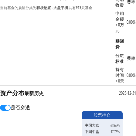
费率
收费
当前基金的晨星分类为
积极配置 - 大盘平衡
共有
913
只基金
申购
金额
0.00%
< 0万
元
赎回
费
分层
费率
标准
持有
时间
0.00%
< 0天
资产分布
最新
历史
2025-12-31
是否穿透
股票持仓
中国大盘
63.65%
中国中盘
17.76%