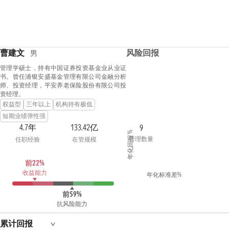
曹建文
风险回报
男
管理学硕士，持有中国证券投资基金业从业证
书。曾任浦银安盛基金管理有限公司金融分析
师、投资经理，平安养老保险股份有限公司投
资经理。
权益型
三年以上
机构持有极低
短期业绩弹性强
4.7年
133.42亿
9
年化回报 %
管理数量
任职经验
在管规模
前22%
收益能力
年化标准差%
前59%
抗风险能力
累计回报