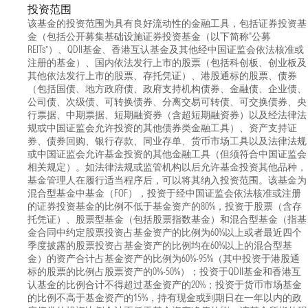
投资范围
该基金的投资范围为具有良好流动性的金融工具，包括证券投资基
金（包括公开募集基础设施证券投资基金（以下简称“公募
REITs”）、QDII基金、香港互认基金及其他经中国证监会依法核准或
注册的基金）、国内依法发行上市的股票（包括科创板、创业板及
其他依法发行上市的股票、存托凭证）、港股通标的股票、债券
（包括国债、地方政府债、政府支持机构债券、金融债、企业债、
公司债、次级债、可转换债券、分离交易可转债、可交换债券、央
行票据、中期票据、短期融资券（含超短期融资券）以及经法律法
规或中国证监会允许投资的其他债券类金融工具）、资产支持证
券、债券回购、银行存款、同业存单、货币市场工具以及法律法规
或中国证监会允许基金投资的其他金融工具（但须符合中国证监会
相关规定）。如法律法规或监管机构以后允许基金投资其他品种，
基金管理人在履行适当程序后，可以将其纳入投资范围。该基金为
混合型基金中基金（FOF），投资于经中国证监会依法核准或注册
的证券投资基金的比例不低于基金资产的80%，投资于股票（含存
托凭证）、股票型基金（包括股票指数基金）和混合型基金（指基
金合同中约定股票投资占基金资产的比例为60%以上或者最近四个
季度披露的股票投资占基金资产的比例均在60%以上的混合型基
金）的资产合计占基金资产的比例为60%-95%（其中投资于港股通
标的股票的比例占股票资产的0%-50%）；投资于QDII基金和香港互
认基金的比例合计不得超过基金资产的20%；投资于货币市场基金
的比例不高于基金资产的15%，持有现金或到期日在一年以内的政