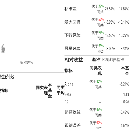
优于
32%
标准差
27.54%
17.87%
同类
优于
53%
最大回撤
-16.96%
-10.11%
同类
优于
29%
下行风险
18.65%
10.27%
同类
优于
33%
回报%
晨星风险
8.00%
3.31%
同类
相对收益
基准
业绩比较基准
标准差%
同类表
本基
指标
现
金
性价比
优于
15%
Alpha
-6.21%
本
同类
同类表
同类
指标
基
现
平均
Beta
1.13
—
金
R2
0.96
—
优于
17%
超额收益
-3.42%
同类
优于
92%
跟踪误差
4.66%
同类