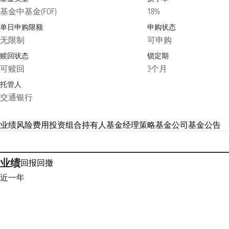
基金中基金(FOF)
18%
单日申购限额
申购状态
无限制
可申购
赎回状态
锁定期
可赎回
3个月
托管人
交通银行
业绩
风险
费用
投资组合
持有人
基金经理
策略
基金公司
基金公告
业绩
回报
回撤
近一年