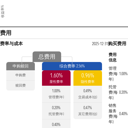
收益率%
费用
费率与成本
购买费用
2025-12-31
费用
总费用
信息
申购赎回
综合费率 2.56%
管理
费(每
1.00%
1.60%
0.96%
申购费
年)
显性费率
隐性费率
赎回费
托管
1.00%
0.49%
费(每
0.20%
管理费(年)
交易成本(估)
年)
销售
0.20%
0.47%
服务
0.40%
托管费(年)
其它费用(估)
费(每
年)
0.40%