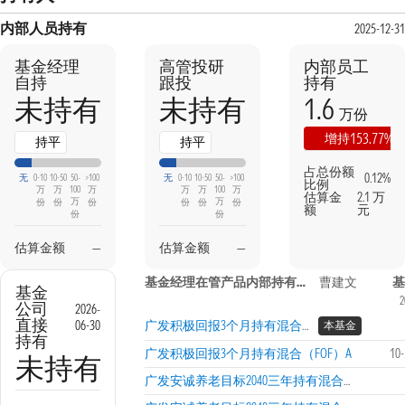
内部人员持有
2025-12-31
基金经理
高管投研
内部员工
自持
跟投
持有
1.6
未持有
未持有
万份
153.77%
增持
持平
持平
占总份额
0.12%
无
0-10
10-50
50-
>100
无
0-10
10-50
50-
>100
比例
万
万
100
万
万
万
100
万
估算金
2.1 万
万
万
份
份
份
份
份
份
额
元
份
份
估算金额
—
估算金额
—
基金经理在管产品内部持有信息
曹建文
基
基金
2
公司
2026-
直接
06-30
广发积极回报3个月持有混合（FOF）C
本基金
持有
广发积极回报3个月持有混合（FOF）A
10
未持有
广发安诚养老目标2040三年持有混合发起式（FOF）A