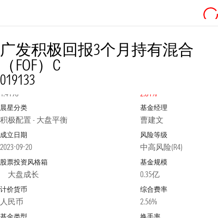
广发积极回报3个月持有混合
（FOF）C
019133
净值
2026-08-05
日涨跌幅
1.4198
2.81%
晨星分类
基金经理
积极配置 - 大盘平衡
曹建文
成立日期
风险等级
2023-09-20
中高风险(R4)
股票投资风格箱
基金规模
大盘成长
0.35亿
计价货币
综合费率
人民币
2.56%
基金类型
换手率