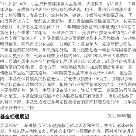
1000上涨15.62%，小盘成长整体跑赢大盘蓝筹。从结构看，以AI算力、半导
体设备、光模块为代表的科技链条轮番表现，电子、通信行业领涨全市
场；相较而言，食品饮料、农林牧渔、钢铁、传媒等板块跌幅居前。 国
内债券市场方面，受配置力量影响，叠加资金面阶段性显著充裕，长端表
现较好，利率债收益率总体下行，10年期国债收益率由季度初的1.82%左右
震荡下行至季末1.73%附近。 全球资产方面，美股在科技龙头业绩与AI产业
趋势支撑下整体上行，但受美联储政策预期摆动及中东局势扰动，波动率
明显抬升。商品市场分化加剧、波动剧烈：黄金年内一度刷新历史高位，
二季度受美联储转鹰、加息预期升温、美元指数创近一年新高等因素影响
出现历史性回撤，伦敦金现季度跌幅约14%，为2014年以来最大单季跌
幅；原油则因中东冲突与供需变化呈现“过山车”式波动，WTI原油价格季末
回落至约70美元/桶。美债方面，伴随地缘风险与加息预期反复定价，美
债收益率呈区间震荡格局，10年期美债收益率季末收于约4.46%。 报告期
内，本基金保持较高的权益仓位，持仓仍以指数和ETF为主，并辅以少量
主动权益基金以增强组合弹性。板块与行业配置整体较为均衡；报告期内
主要增配芯片、通信、半导体设备等方向，降低了军工、金融及港股等品
种的配置。本基金穿透底层持仓的A股权益敞口有所提升，港股权益敞口
则有所下降。本基金通过定量与定性相结合的方式精选基金品种，力争实
现良好的长期回报。
2025年年报
基金经理展望
展望2026年，基准情形下AI仍然是核心驱动因素和主线，并未到泡沫破裂
期。但AI交易波动性加大，可能会出现行业层面的外溢。同时美联储进入