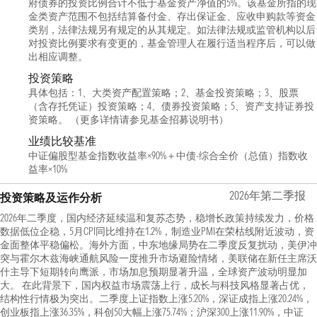
府债券的投资比例合计不低于基金资产净值的5%。该基金所指的现
金类资产范围不包括结算备付金、存出保证金、应收申购款等资金
类别，法律法规另有规定的从其规定。如法律法规或监管机构以后
对投资比例要求有变更的，基金管理人在履行适当程序后，可以做
出相应调整。
投资策略
具体包括：1、大类资产配置策略；2、基金投资策略；3、股票
（含存托凭证）投资策略；4、债券投资策略；5、资产支持证券投
资策略。 （更多详情请参见基金招募说明书）
业绩比较基准
中证偏股型基金指数收益率×90%＋中债-综合全价（总值）指数收
益率×10%
2026年第二季报
投资策略及运作分析
2026年二季度，国内经济延续温和复苏态势，稳增长政策持续发力，价格
数据低位企稳，5月CPI同比维持在1.2%，制造业PMI在荣枯线附近波动，资
金面整体平稳偏松。海外方面，中东地缘局势在二季度反复扰动，美伊冲
突与霍尔木兹海峡通航风险一度推升市场避险情绪，美联储在新任主席沃
什主导下短期转向鹰派，市场加息预期显著升温，全球资产波动明显加
大。 在此背景下，国内权益市场震荡上行，成长与科技风格显著占优，
结构性行情极为突出。二季度上证指数上涨5.20%，深证成指上涨20.24%，
创业板指上涨36.35%，科创50大幅上涨75.74%；沪深300上涨11.90%，中证