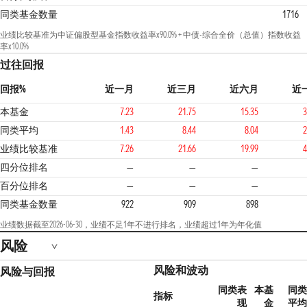
同类基金数量
1716
业绩比较基准为中证偏股型基金指数收益率x90.0% + 中债-综合全价（总值）指数收益
率x10.0%
过往回报
回报%
近一月
近三月
近六月
近
本基金
7.23
21.75
15.35
3
同类平均
1.43
8.44
8.04
2
业绩比较基准
7.26
21.66
19.99
4
2
四分位排名
—
—
—
百分位排名
—
—
—
同类基金数量
922
909
898
业绩数据截至2026-06-30，业绩不足1年不进行排名，业绩超过1年为年化值
风险
风险和波动
风险与回报
同类表
本基
同类
指标
现
金
平均