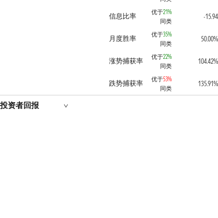
优于
21%
信息比率
-15.94
同类
优于
35%
月度胜率
50.00%
同类
优于
22%
涨势捕获率
104.42%
同类
优于
53%
跌势捕获率
135.91%
同类
投资者回报