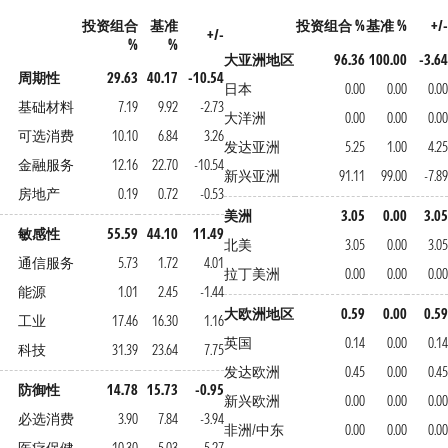
投资组合
基准
投资组合 %
基准 %
+/-
+/-
%
%
大亚洲地区
96.36
100.00
-3.64
周期性
29.63
40.17
-10.54
日本
0.00
0.00
0.00
基础材料
7.19
9.92
-2.73
大洋洲
0.00
0.00
0.00
可选消费
10.10
6.84
3.26
发达亚洲
5.25
1.00
4.25
金融服务
12.16
22.70
-10.54
新兴亚洲
91.11
99.00
-7.89
房地产
0.19
0.72
-0.53
美洲
3.05
0.00
3.05
敏感性
55.59
44.10
11.49
北美
3.05
0.00
3.05
通信服务
5.73
1.72
4.01
拉丁美洲
0.00
0.00
0.00
能源
1.01
2.45
-1.44
大欧洲地区
0.59
0.00
0.59
工业
17.46
16.30
1.16
英国
0.14
0.00
0.14
科技
31.39
23.64
7.75
发达欧洲
0.45
0.00
0.45
防御性
14.78
15.73
-0.95
新兴欧洲
0.00
0.00
0.00
必选消费
3.90
7.84
-3.94
非洲/中东
0.00
0.00
0.00