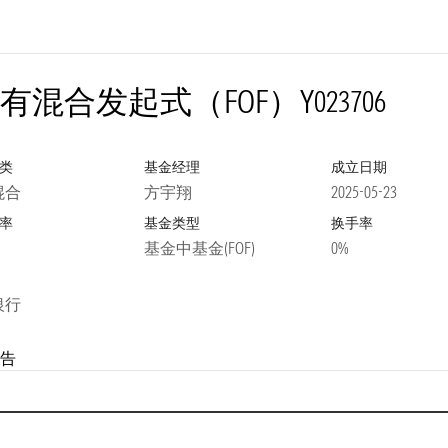
混合发起式（FOF）Y
023706
类
基金经理
成立日期
混合
方宇翔
2025-05-23
率
基金类型
换手率
基金中基金(FOF)
0%
银行
告