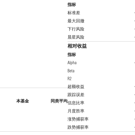
指标
标准差
最大回撤
下行风险
晨星风险
相对收益
指标
Alpha
Beta
R2
超额收益
跟踪误差
本基金
同类平均
信息比率
月度胜率
涨势捕获率
跌势捕获率