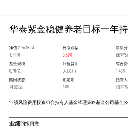
华泰紫金稳健养老目标一年持有
净值
2026-08-04
日涨跌幅
晨星分
1.1110
0.52%
保守
基金规模
计价货币
综合费
0.78亿
人民币
1.48%
赎回状态
锁定期
托管人
可赎回
1年
招商
业绩
风险
费用
投资组合
持有人
基金经理
策略
基金公司
基金公
业绩
回报
回撤