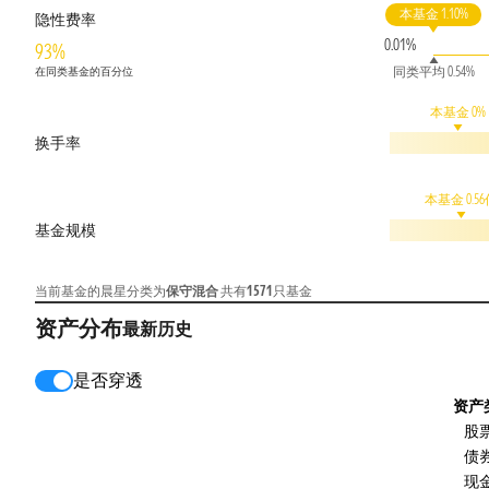
本基金 1.10%
隐性费率
0.01%
93%
同类平均 0.54%
在同类基金的百分位
本基金 0%
换手率
本基金 0.5
基金规模
当前基金的晨星分类为
保守混合
共有
1571
只基金
资产分布
最新
历史
是否穿透
资产
股
债
现