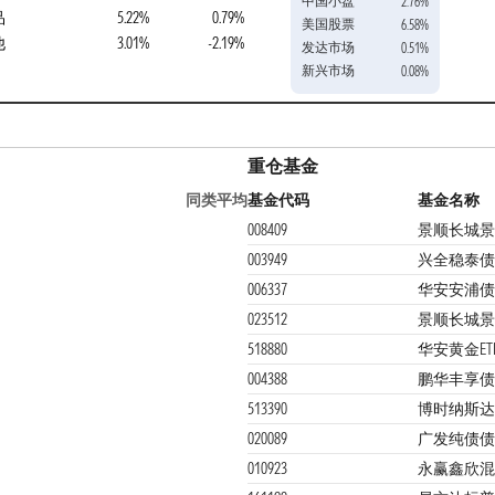
中国小盘
2.76%
品
5.22%
0.79%
美国股票
6.58%
他
3.01%
-2.19%
发达市场
0.51%
新兴市场
0.08%
重仓基金
同类平均
基金代码
基金名称
008409
景顺长城景
003949
兴全稳泰债
006337
华安安浦债
023512
景顺长城景
518880
华安黄金ET
004388
鹏华丰享债
513390
博时纳斯达克1
020089
广发纯债债
010923
永赢鑫欣混