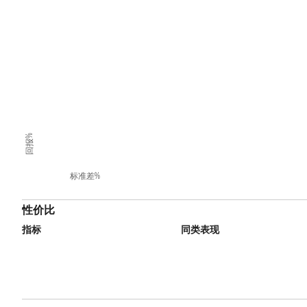
回报%
标准差%
性价比
指标
同类表现