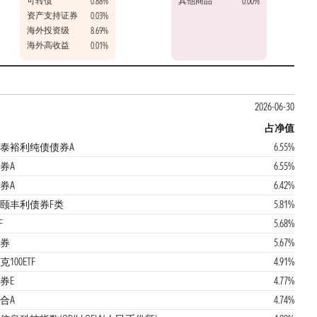
可转债
其他商品
0.88%
0.00%
资产支持证券
0.03%
海外投资级
8.69%
海外高收益
0.01%
2026-06-30
占净值
泰裕利纯债债券A
6.55%
券A
6.55%
券A
6.42%
颐丰利债券F类
5.81%
F
5.68%
券
5.67%
00ETF
4.91%
券E
4.77%
合A
4.74%