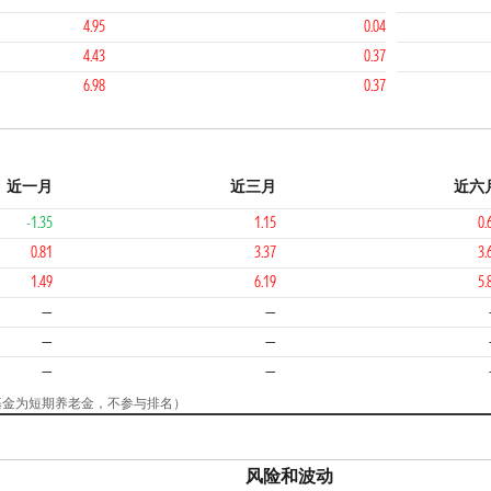
4.95
0.04
4.43
0.37
6.98
0.37
近一月
近三月
近六
-1.35
1.15
0.
0.81
3.37
3.
1.49
6.19
5.
—
—
—
—
—
—
（该基金为短期养老金，不参与排名）
风险和波动