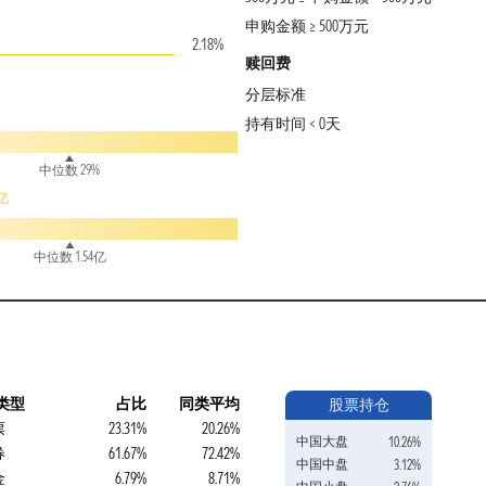
申购金额 ≥ 500万元
2.18%
赎回费
分层标准
持有时间 < 0天
中位数 29%
6亿
中位数 1.54亿
类型
占比
同类平均
股票持仓
票
23.31%
20.26%
中国大盘
10.26%
券
61.67%
72.42%
中国中盘
3.12%
金
6.79%
8.71%