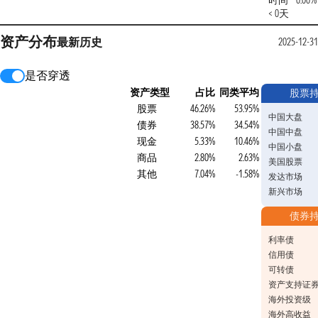
时间
0.00%
< 0天
资产分布
最新
历史
2025-12-31
是否穿透
资产类型
占比
同类平均
股票
股票
46.26%
53.95%
中国大盘
债券
38.57%
34.54%
中国中盘
现金
5.33%
10.46%
中国小盘
商品
2.80%
2.63%
美国股票
其他
7.04%
-1.58%
发达市场
新兴市场
债券
利率债
信用债
可转债
资产支持证
海外投资级
海外高收益