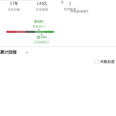
延福养老目标日期2060三年持有期混合型发
3.7年
2.43亿
2
起式基金中基金（FOF）、英大延福养老目标
管理数量
任职经验
在管规模
日期2055三年持有期混合型发起式基金中基
年化标准差%
金（FOF）、英大延福养老目标日期2035三年
持有期混合型发起式基金中基金（FOF）、英
前68%
大延福养老目标日期2045三年持有期混合型
收益能力
发起式基金中基金（FOF）、英大延福养老目
标日期2050三年持有期混合型发起式基金中
基金（FOF）、英大福鑫稳健养老目标一年持
前74%
有期混合型发起式基金中基金（FOF）。
抗风险能力
累计回报
对数刻度