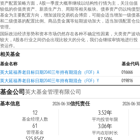
资产配置策略方面，A股一季度大概率继续以结构性行情为主，关注估值
较低的价值类资产、新质生产力、周期等相关板块。债券资产仍以纯债型
基金为主要配置方向，增加波段交易机会博弈，可能会适当增加一级债基
和二级债基的配置比例。商品贵金属等短期波动加大，适当加强配置仓位
管理。
国际政治经济形势和资本市场仍然存在各种不确定性因素，大类资产波动
较大，A股各行业之间仍会出现比较大的分化，我们会继续审慎地进行投
资运作。
相关基金
基金名称
基金代码
英大延福养老目标日期2040三年持有期混合（FOF）A
016666
英大延福养老目标日期2040三年持有期混合（FOF）Y
019816
基金公司
英大基金管理有限公司
基本信息
信托责任
2026-06-30
2026-06-30
12
3.52年
基金经理人数
平均投管年限
61
3.06年
管理基金
平均在职时长
525.85亿
87.50%