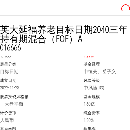
英大延福养老目标日期2040三年
持有期混合（FOF）A
016666
净值
2026-08-05
日涨跌幅
1.1655
1.27%
晨星分类
基金经理
目标日期
申恒亮、岳子义
成立日期
风险等级
2022-11-28
中风险(R3)
股票投资风格箱
基金规模
大盘平衡
1.60亿
计价货币
综合费率
人民币
1.80%
基金类型
换手率