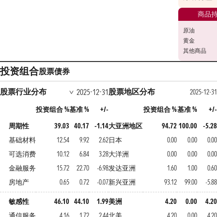
商品
原油
黄金
其他商品
投资组合
股票
债券
股票行业分布
股票地区分布
2025-12-31
2025-12-31
投资组合 %
基准 %
+/-
投资组合 %
基准 %
+/-
周期性
39.03
40.17
-1.14
大亚洲地区
94.72
100.00
-5.28
基础材料
12.54
9.92
2.62
日本
0.00
0.00
0.00
可选消费
10.12
6.84
3.28
大洋洲
0.00
0.00
0.00
金融服务
15.72
22.70
-6.98
发达亚洲
1.60
1.00
0.60
房地产
0.65
0.72
-0.07
新兴亚洲
93.12
99.00
-5.88
敏感性
46.10
44.10
1.99
美洲
4.20
0.00
4.20
通信服务
4.16
1.72
2.44
北美
4.20
0.00
4.20