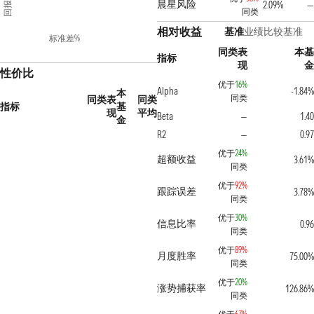
回报%
晨星风险
2.09%
—
同类
相对收益
基准
业绩比较基准
标准差%
同类表
本基
指标
现
金
性价比
优于
16%
Alpha
-1.84%
本
同类
同类表
同类
指标
基
现
平均
Beta
1.40
—
金
R2
0.97
—
优于
24%
超额收益
3.61%
同类
优于
92%
跟踪误差
3.78%
同类
优于
30%
信息比率
0.96
同类
优于
89%
月度胜率
75.00%
同类
优于
20%
涨势捕获率
126.86%
同类