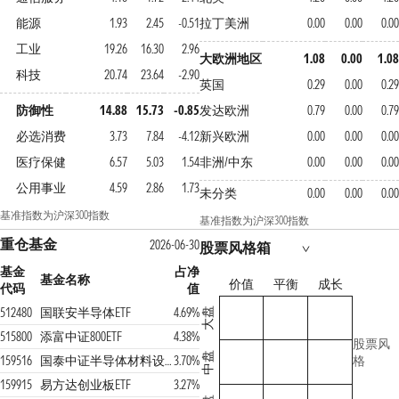
能源
1.93
2.45
-0.51
拉丁美洲
0.00
0.00
0.00
工业
19.26
16.30
2.96
大欧洲地区
1.08
0.00
1.08
科技
20.74
23.64
-2.90
英国
0.29
0.00
0.29
防御性
14.88
15.73
-0.85
发达欧洲
0.79
0.00
0.79
必选消费
3.73
7.84
-4.12
新兴欧洲
0.00
0.00
0.00
医疗保健
6.57
5.03
1.54
非洲/中东
0.00
0.00
0.00
公用事业
4.59
2.86
1.73
未分类
0.00
0.00
0.00
基准指数为沪深300指数
基准指数为沪深300指数
重仓基金
2026-06-30
股票风格箱
基金
占净
基金名称
价值
平衡
成长
代码
值
512480
国联安半导体ETF
4.69%
大盘
515800
添富中证800ETF
4.38%
股票风
中盘
159516
国泰中证半导体材料设备主题ETF
3.70%
格
159915
易方达创业板ETF
3.27%