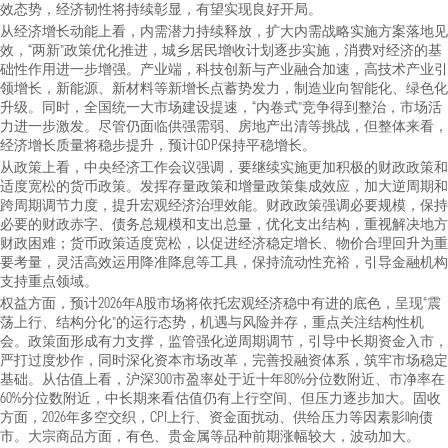
效态势，经济韧性将持续彰显，有望实现良好开局。
从经济增长动能上看，内需潜力持续释放，扩大内需战略实施方案落地见
效，“两新”政策优化推进，城乡居民增收计划逐步实施，消费对经济的基
础性作用进一步增强。产业端，科技创新与产业融合加速，高技术产业引
领增长，新能源、新材料等新增长点蓄势发力，制造业向智能化、绿色化
升级。同时，全国统一大市场建设提速，“内卷式”竞争得到整治，市场活
力进一步激发。尽管仍面临供强需弱、房地产出清等挑战，但整体来看，
经济增长质量将稳步提升，预计GDP保持平稳增长。
从政策上看，中央经济工作会议强调，要继续实施更加积极的财政政策和
适度宽松的货币政策。发挥存量政策和增量政策集成效应，加大逆周期和
跨周期调节力度，提升宏观经济治理效能。财政政策强调必要规模，保持
必要的财政赤字、债务总规模和支出总量，优化支出结构，重视解决地方
财政困难；货币政策适度宽松，以促进经济稳定增长、物价合理回升为重
要考量，灵活高效运用降准降息等工具，保持流动性充裕，引导金融机构
支持重点领域。
权益方面，预计2026年A股市场将依托宏观经济稳中有进的底色，呈现“震
荡上行、结构分化”的运行态势，机遇与风险并存，重点关注结构性机
会。政策面形成有力支撑，监管强化逆周期调节，引导中长期资金入市，
严打过度炒作，同时深化资本市场改革，完善投融资体系，筑牢市场稳定
基础。从估值上看，沪深300市盈率处于近十年80%分位数附近、市净率在
60%分位数附近，中长期来看估值仍有上行空间、但压力逐步加大。固收
方面，2026年多空交织，CPI上行、资金面扰动、供给压力等因素影响债
市。大宗商品方面，有色、贵金属等品种前期涨幅较大，波动加大。