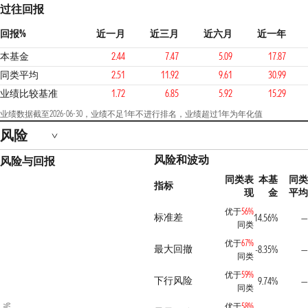
过往回报
回报%
近一月
近三月
近六月
近一年
本基金
2.44
7.47
5.09
17.87
同类平均
2.51
11.92
9.61
30.99
业绩比较基准
1.72
6.85
5.92
15.29
业绩数据截至2026-06-30，业绩不足1年不进行排名，业绩超过1年为年化值
风险
风险和波动
风险与回报
同类表
本基
同类
指标
现
金
平均
优于
56%
标准差
14.56%
—
同类
优于
67%
最大回撤
-8.35%
—
同类
优于
59%
下行风险
9.74%
—
同类
优于
58%