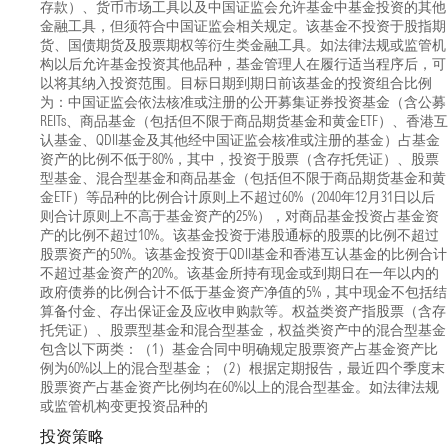
存款）、货币市场工具以及中国证监会允许基金中基金投资的其他
金融工具，但须符合中国证监会相关规定。该基金不投资于股指期
货、国债期货及股票期权等衍生类金融工具。如法律法规或监管机
构以后允许基金投资其他品种，基金管理人在履行适当程序后，可
以将其纳入投资范围。目标日期到期日前该基金的投资组合比例
为：中国证监会依法核准或注册的公开募集证券投资基金（含公募
REITs、商品基金（包括但不限于商品期货基金和黄金ETF）、香港互
认基金、QDII基金及其他经中国证监会核准或注册的基金）占基金
资产的比例不低于80%，其中，投资于股票（含存托凭证）、股票
型基金、混合型基金和商品基金（包括但不限于商品期货基金和黄
金ETF）等品种的比例合计原则上不超过60%（2040年12月31日以后
则合计原则上不高于基金资产的25%），对商品基金投资占基金资
产的比例不超过10%。该基金投资于港股通标的股票的比例不超过
股票资产的50%。该基金投资于QDII基金和香港互认基金的比例合计
不超过基金资产的20%。该基金所持有现金或到期日在一年以内的
政府债券的比例合计不低于基金资产净值的5%，其中现金不包括结
算备付金、存出保证金及应收申购款等。权益类资产指股票（含存
托凭证）、股票型基金和混合型基金，权益类资产中的混合型基金
包含以下两类：（1）基金合同中明确规定股票资产占基金资产比
例为60%以上的混合型基金；（2）根据定期报告，最近四个季度末
股票资产占基金资产比例均在60%以上的混合型基金。如法律法规
或监管机构变更投资品种的
投资策略