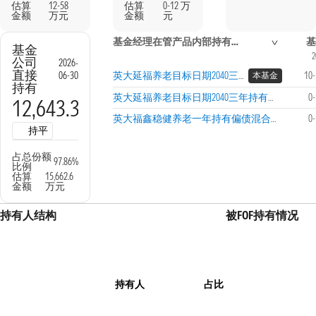
估算
12-58
估算
0-12 万
金额
万元
金额
元
基金经理在管产品内部持有信息
基
基金
2
公司
2026-
直接
06-30
英大延福养老目标日期2040三年持有期混合（FOF）A
10
本基金
持有
英大延福养老目标日期2040三年持有期混合（FOF）Y
0
12,643.3
万份
英大福鑫稳健养老一年持有偏债混合发起（FOF）
0
持平
占总份额
97.86%
比例
估算
15,662.6
金额
万元
持有人结构
被FOF持有情况
持有人
占比