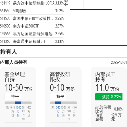
小盘
161119
易方达中债新综指(LOF)A
3.13%
561550
500指增
3.02%
511520
富国中债7-10年政策性金融债ETF
2.95%
510500
南方中证500ETF
2.87%
159566
易方达国证新能源电池ETF
2.55%
511360
海富通中证短融ETF
2.13%
持有人
内部人员持有
2025-12-31
基金经理
高管投研
内部员工
自持
跟投
持有
10-50
0-10
11.0
万份
万份
万份
持平
持平
-8.23%
减持
占总份额
无
0-10
10-50
50-
>100
无
0-10
10-50
50-
>100
0.10%
比例
万
万
100
万
万
万
100
万
估算
12.9 万
万
万
份
份
份
份
份
份
金额
元
份
份