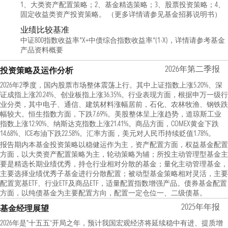
1、大类资产配置策略；2、基金精选策略；3、股票投资策略；4、
固定收益类资产投资策略。 （更多详情请参见基金招募说明书）
业绩比较基准
中证800指数收益率*X+中债综合指数收益率*(1-X)，详情请参考基金
产品资料概要
2026年第二季报
投资策略及运作分析
2026年2季度，国内股票市场整体震荡上行。其中上证指数上涨5.20%、深
证成指上涨20.24%、创业板指上涨36.35%。行业表现方面，根据申万一级行
业分类，其中电子、通信、建筑材料涨幅居前，石化、农林牧渔、钢铁跌
幅较大。恒生指数方面，下跌7.69%。美股整体呈上涨趋势，道琼斯工业
指数上涨12.90%、纳斯达克指数上涨21.41%。商品方面，COMEX黄金下跌
14.68%、ICE布油下跌22.58%。汇率方面，美元对人民币持续贬值1.78%。
报告期内本基金投资策略以稳健运作为主，资产配置方面，权益基金配置
方面，以大类资产配置策略为主，轮动策略为辅；所投主动管理型基金主
要是精选长期业绩优秀，持仓行业相对分散的基金；量化主动管理基金，
主要选择业绩优秀子基金进行分散配置；被动型基金策略相对灵活，主要
配置宽基ETF、行业ETF及商品ETF，适量配置指数增强产品。债券基金配置
方面，以纯债基金为主要配置方向，配置一定仓位一、二级债基。
2025年年报
基金经理展望
2026年是“十五五”开局之年，预计我国宏观经济将延续稳中有进、提质增