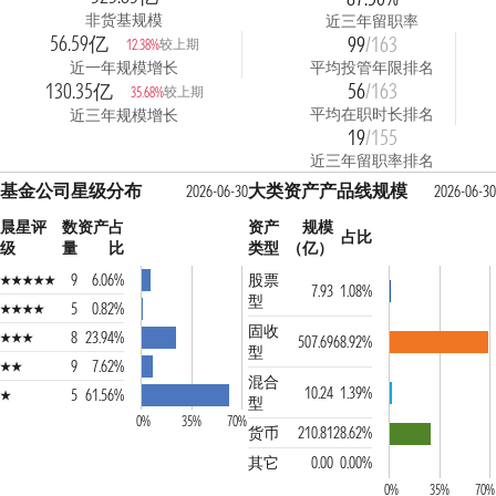
非货基规模
近三年留职率
56.59亿
99
/163
较上期
12.38%
近一年规模增长
平均投管年限排名
130.35亿
56
/163
较上期
35.68%
平均在职时长排名
近三年规模增长
19
/155
近三年留职率排名
基金公司星级分布
大类资产产品线规模
2026-06-30
2026-06-30
晨星评
数
资产占
资产
规模
占比
级
量
比
类型
（亿）
9
6.06%
股票
7.93
1.08%
型
5
0.82%
固收
8
23.94%
507.69
68.92%
型
9
7.62%
混合
10.24
1.39%
5
61.56%
型
0%
35%
70%
货币
210.81
28.62%
其它
0.00
0.00%
0%
35%
70%