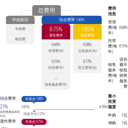
费用
总费用
信息
申购赎回
综合费率 1.80%
管理
费(每
0.60%
0.75%
1.05%
申购费
年)
显性费率
隐性费率
赎回费
托管
0.60%
0.28%
费(每
0.15%
管理费(年)
交易成本(估)
年)
该份
0.15%
0.77%
销售
额不
托管费(年)
其它费用(估)
服务
收取
费(每
销售
—
年)
服务
销售服务费(年)
费
最小
综合费率
本基金 1.80%
投资
27%
1.01%
4.78%
额度
在同类基金的百
同类平均 2.21%
申购
1元
分位
显性费率
本基金 0.75%
增购
1元