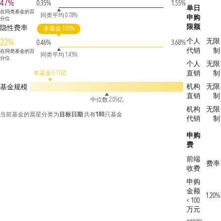
47%
0.35%
1.55%
单日
在同类基金的百
同类平均 0.78%
申购
分位
限额
隐性费率
本基金 1.05%
22%
个人
无限
0.46%
3.68%
代销
制
在同类基金的百
同类平均 1.43%
分位
个人
无限
直销
制
本基金 0.77亿
机构
无限
基金规模
直销
制
中位数 2.05亿
机构
无限
当前基金的晨星分类为
目标日期
共有
180
只基金
代销
制
申购
费
前端
费率
收费
申购
金额
1.20%
< 100
万元