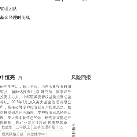
管理团队
基金经理时间线
申恒亮
风险回报
男
研究生学历，硕士学位。历任天相投资顾研
究员、盈融达投资(北京)研究员、恒泰证券
投资主办人、中邮证券资管权益类投资总监
等职。2017年3月加入英大基金管理有限公
司，历任公司专户投资部专户投资总监、权
益投资部总经理助理、专户投资部总经理助
理、英大资本轮值总经理、研究发展部总经
理助理。现任公司FOF(养老)投资部基金经
年化回报 %
权益型
三年以上
主动管理不足十亿
理，管理英大延福养老目标日期2040三年持
有期混合型发起式基金中基金（FOF）、英大
股票风格分散
月度胜率中