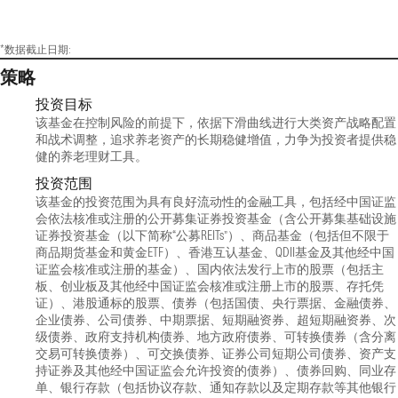
*数据截止日期:
策略
投资目标
该基金在控制风险的前提下，依据下滑曲线进行大类资产战略配置
和战术调整，追求养老资产的长期稳健增值，力争为投资者提供稳
健的养老理财工具。
投资范围
该基金的投资范围为具有良好流动性的金融工具，包括经中国证监
会依法核准或注册的公开募集证券投资基金（含公开募集基础设施
证券投资基金（以下简称“公募REITs”）、商品基金（包括但不限于
商品期货基金和黄金ETF）、香港互认基金、QDII基金及其他经中国
证监会核准或注册的基金）、国内依法发行上市的股票（包括主
板、创业板及其他经中国证监会核准或注册上市的股票、存托凭
证）、港股通标的股票、债券（包括国债、央行票据、金融债券、
企业债券、公司债券、中期票据、短期融资券、超短期融资券、次
级债券、政府支持机构债券、地方政府债券、可转换债券（含分离
交易可转换债券）、可交换债券、证券公司短期公司债券、资产支
持证券及其他经中国证监会允许投资的债券）、债券回购、同业存
单、银行存款（包括协议存款、通知存款以及定期存款等其他银行