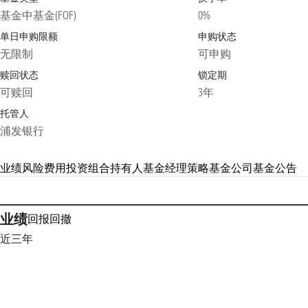
基金中基金(FOF)
0%
单日申购限额
申购状态
无限制
可申购
赎回状态
锁定期
可赎回
3年
托管人
浦发银行
业绩
风险
费用
投资组合
持有人
基金经理
策略
基金公司
基金公告
业绩
回报
回撤
近三年